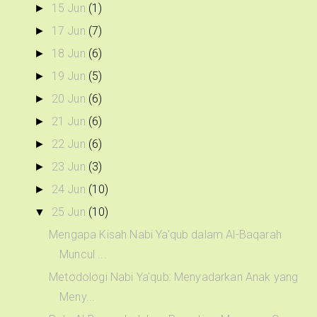
15 Jun
(1)
►
17 Jun
(7)
►
18 Jun
(6)
►
19 Jun
(5)
►
20 Jun
(6)
►
21 Jun
(6)
►
22 Jun
(6)
►
23 Jun
(3)
►
24 Jun
(10)
►
25 Jun
(10)
▼
Mengapa Kisah Nabi Ya'qub dalam Al-Baqarah
Muncul ...
Metodologi Nabi Ya'qub: Menyadarkan Anak yang
Meny...