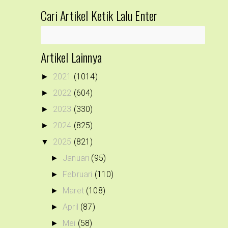
Cari Artikel Ketik Lalu Enter
Artikel Lainnya
2021
(1014)
►
2022
(604)
►
2023
(330)
►
2024
(825)
►
2025
(821)
▼
Januari
(95)
►
Februari
(110)
►
Maret
(108)
►
April
(87)
►
Mei
(58)
►