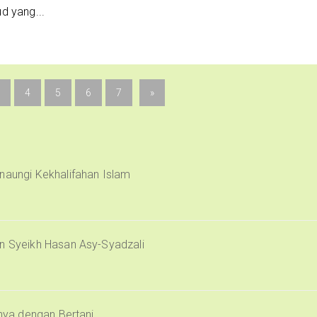
d yang...
4
5
6
7
»
naungi Kekhalifahan Islam
an Syeikh Hasan Asy-Syadzali
inya dengan Bertani