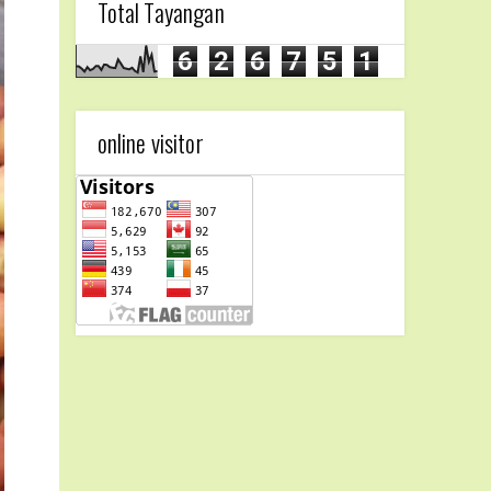
Total Tayangan
6
2
6
7
5
1
online visitor