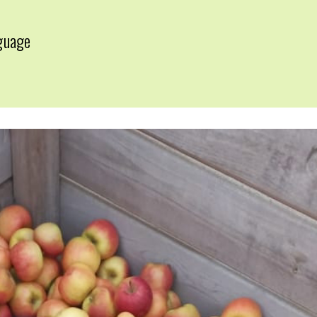
guage
▼