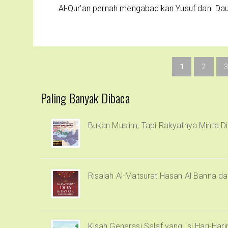
Al-Qur’an pernah mengabadikan Yusuf dan Dau
1
2
3
Paling Banyak Dibaca
Bukan Muslim, Tapi Rakyatnya Minta Di
Risalah Al-Matsurat Hasan Al Banna d
Kisah Generasi Salaf yang Isi Hari-Har