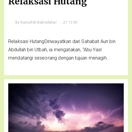
Relaksasi Hutang
By
Nasrulloh Baksolahar
, 21.12.00
Relaksasi HutangDiriwayatkan dari Sahabat Aun bin
Abdullah bin Utbah, ia mengatakan, "Abu Yasr
mendatangi seseorang dengan tujuan menagih...