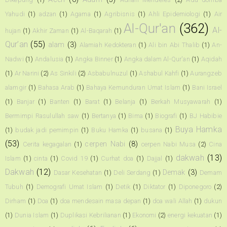
Yahudi
(1)
adzan
(1)
Agama
(1)
Agribisnis
(1)
Ahli Epidemiologi
(1)
Air
Al-Qur'an
(362)
Al-
hujan
(1)
Akhir Zaman
(1)
Al-Baqarah
(1)
Qur’an
(55)
alam
(3)
Alamiah Kedokteran
(1)
Ali bin Abi Thalib
(1)
An-
Nadwi
(1)
Andalusia
(1)
Angka Binner
(1)
Angka dalam Al-Qur'an
(1)
Aqidah
(1)
Ar Narini
(2)
As Sinkili
(2)
Asbabulnuzul
(1)
Ashabul Kahfi
(1)
Aurangzeb
alamgir
(1)
Bahasa Arab
(1)
Bahaya Kemunduran Umat Islam
(1)
Bani Israel
(1)
Banjar
(1)
Banten
(1)
Barat
(1)
Belanja
(1)
Berkah Musyawarah
(1)
Bermimpi Rasulullah saw
(1)
Bertanya
(1)
Bima
(1)
Biografi
(1)
BJ Habibie
Buya Hamka
(1)
budak jadi pemimpin
(1)
Buku Hamka
(1)
busana
(1)
(53)
cerpen Nabi
(8)
Cerita kegagalan
(1)
cerpen Nabi Musa
(2)
Cina
dakwah
(13)
Islam
(1)
cinta
(1)
Covid 19
(1)
Curhat doa
(1)
Dajjal
(1)
Dakwah
(12)
Demak
(3)
Dasar Kesehatan
(1)
Deli Serdang
(1)
Demam
Tubuh
(1)
Demografi Umat Islam
(1)
Detik
(1)
Diktator
(1)
Diponegoro
(2)
Dirham
(1)
Doa
(1)
doa mendesain masa depan
(1)
doa wali Allah
(1)
dukun
(1)
Dunia Islam
(1)
Duplikasi Kebrilianan
(1)
Ekonomi
(2)
energi kekuatan
(1)