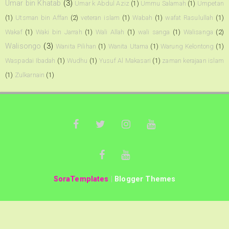
Umar bin Khatab
(3)
Umar k Abdul Aziz
(1)
Ummu Salamah
(1)
Umpetan
(1)
Utsman bin Affan
(2)
veteran islam
(1)
Wabah
(1)
wafat Rasulullah
(1)
Wakaf
(1)
Waki bin Jarrah
(1)
Wali Allah
(1)
wali sanga
(1)
Walisanga
(2)
Walisongo
(3)
Wanita Pilihan
(1)
Wanita Utama
(1)
Warung Kelontong
(1)
Waspadai Ibadah
(1)
Wudhu
(1)
Yusuf Al Makasari
(1)
zaman kerajaan islam
(1)
Zulkarnain
(1)
SoraTemplates
|
Blogger Themes