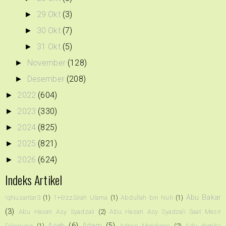
29 Okt
(3)
►
30 Okt
(7)
►
31 Okt
(5)
►
November
(128)
►
Desember
(208)
►
2022
(604)
►
2023
(330)
►
2024
(825)
►
2025
(821)
►
2026
(624)
►
Indeks Artikel
Abu Bakar
!qNusantar3
(1)
1+6!zzSirah Ulama
(1)
Abdullah bin Nuh
(1)
(3)
Abu Hasan Asy Syadzali
(2)
Abu Hasan Asy Syadzali Saat Mesir
Aceh
(6)
Adam
(5)
Dikepung
(1)
Adnan Menderes
(2)
Adu domba