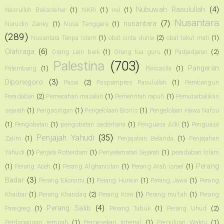
Nubuwah Rasulullah
(4)
Nasrulloh Baksolahar
(1)
NKRI
(1)
nol
(1)
Nusantara
nusantara
(7)
Nurudin Zanky
(1)
Nusa Tenggara
(1)
(289)
Nusantara Tanpa Islam
(1)
obat cinta dunia
(2)
obat takut mati
(1)
Olahraga
(6)
Orang Lain baik
(1)
Orang tua guru
(1)
Padjadjaran
(2)
Palestina
(703)
Pangeran
Palembang
(1)
Pancasila
(1)
Diponegoro
(3)
Pasai
(2)
Paspampres Rasulullah
(1)
Pembangun
Peradaban
(2)
Pemecahan masalah
(1)
Pemerintah rapuh
(1)
Pemutarbalikan
sejarah
(1)
Pengasingan
(1)
Pengelolaan Bisnis
(1)
Pengelolaan Hawa Nafsu
(1)
Pengobatan
(1)
pengobatan sederhana
(1)
Penguasa Adil
(1)
Penguasa
Penjajah Yahudi
(35)
Zalim
(1)
Penjajahan Belanda
(1)
Penjajahan
Yahudi
(1)
Penjara Rotterdam
(1)
Penyelamatan Sejarah
(1)
peradaban Islam
Perang
(1)
Perang Aceh
(1)
Perang Afghanistan
(1)
Perang Arab Israel
(1)
Badar
(3)
Perang Ekonomi
(1)
Perang Hunain
(1)
Perang Jawa
(1)
Perang
Khaibar
(1)
Perang Khandaq
(2)
Perang Kore
(1)
Perang mu'tah
(1)
Perang
Perang Salib
(4)
Paregreg
(1)
Perang Tabuk
(1)
Perang Uhud
(2)
Perdagangan rempah
(1)
Pergesekan Internal
(1)
Perguliran Waktu
(1)