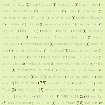
rasul. nabi Musa
(2)
Kisah Penguasa
(1)
Kisah ulama
(1)
kitab primbon
(1)
Koalisi Negara Ulama
(1)
Krisis Ekonomi
(1)
Kumis
(1)
Kumparan
(1)
Kurikulum Pemimpin
(1)
Laduni
(1)
lauhul mahfudz
(1)
lockdown
(1)
Logika
(1)
Luka darah
(1)
Luka hati
(1)
madrasah ramadhan
(1)
Madu dan Susu
(1)
Majapahit
(4)
Majapahi
(1)
Makkah
(1)
Malaka
(1)
Mandi
(1)
Matematika
dalam Al-Qur'an
(1)
Maulana Ishaq
(1)
Maulana Malik Ibrahi
(1)
Melihat
Wajah Allah
(1)
Memerdekakan Akal
(1)
Menaklukkan penguasa
(1)
Mendidik
anak
(1)
mendidik Hawa Nafsu
(1)
Mendikbud
(1)
Menggenggam Dunia
(1)
menulis
(1)
Mesir
(1)
militer
(1)
militer Islam
(1)
Mimpi Rasulullah saw
(1)
Minangkabau
(2)
Mindset Dongeng
(1)
Muawiyah bin Abu Sofyan
(1)
Mufti
muhammad al fatih
(3)
Johor
(1)
Muhammad bin Maslamah
(1)
Mukjizat Nabi Ismail
(1)
Musa
(1)
muslimah
(1)
musuh peradaban
(1)
nabi
Nabi Adam
(75)
Nabi
adam
(1)
nabi Adam. Adam
(1)
Nabi Ayub
(1)
Daud
(3)
Nabi Ibrahim
(3)
Nabi Isa
(2)
nabi Isa. nabi ismail
(1)
Nabi
Nabi Musa
(29)
Nabi Nuh
Ismail
(1)
Nabi Khaidir
(1)
Nabi Khidir
(1)
Nabi Yusuf
(15)
(6)
Nabi Sulaiman
(2)
Nabi Yunus
(1)
Namrudz
(2)