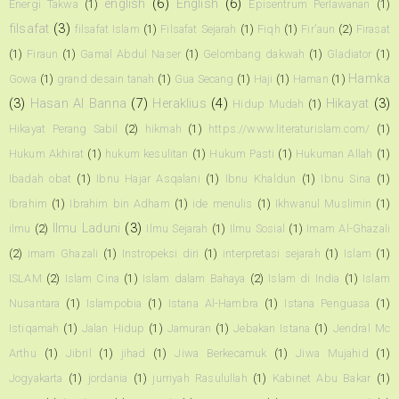
english
(6)
English
(6)
Energi Takwa
(1)
Episentrum Perlawanan
(1)
filsafat
(3)
filsafat Islam
(1)
Filsafat Sejarah
(1)
Fiqh
(1)
Fir'aun
(2)
Firasat
(1)
Firaun
(1)
Gamal Abdul Naser
(1)
Gelombang dakwah
(1)
Gladiator
(1)
Hamka
Gowa
(1)
grand desain tanah
(1)
Gua Secang
(1)
Haji
(1)
Haman
(1)
(3)
Hasan Al Banna
(7)
Heraklius
(4)
Hikayat
(3)
Hidup Mudah
(1)
Hikayat Perang Sabil
(2)
hikmah
(1)
https://www.literaturislam.com/
(1)
Hukum Akhirat
(1)
hukum kesulitan
(1)
Hukum Pasti
(1)
Hukuman Allah
(1)
Ibadah obat
(1)
Ibnu Hajar Asqalani
(1)
Ibnu Khaldun
(1)
Ibnu Sina
(1)
Ibrahim
(1)
Ibrahim bin Adham
(1)
ide menulis
(1)
Ikhwanul Muslimin
(1)
Ilmu Laduni
(3)
ilmu
(2)
Ilmu Sejarah
(1)
Ilmu Sosial
(1)
Imam Al-Ghazali
(2)
imam Ghazali
(1)
Instropeksi diri
(1)
interpretasi sejarah
(1)
Islam
(1)
ISLAM
(2)
Islam Cina
(1)
Islam dalam Bahaya
(2)
Islam di India
(1)
Islam
Nusantara
(1)
Islampobia
(1)
Istana Al-Hambra
(1)
Istana Penguasa
(1)
Istiqamah
(1)
Jalan Hidup
(1)
Jamuran
(1)
Jebakan Istana
(1)
Jendral Mc
Arthu
(1)
Jibril
(1)
jihad
(1)
Jiwa Berkecamuk
(1)
Jiwa Mujahid
(1)
Jogyakarta
(1)
jordania
(1)
jurriyah Rasulullah
(1)
Kabinet Abu Bakar
(1)