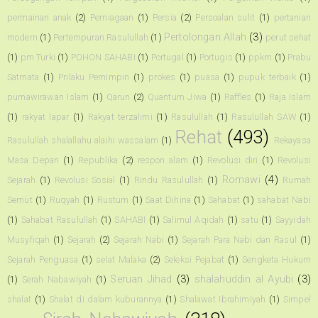
permainan anak
(2)
Perniagaan
(1)
Persia
(2)
Persoalan sulit
(1)
pertanian
Pertolongan Allah
(3)
modern
(1)
Pertempuran Rasulullah
(1)
perut sehat
(1)
pm Turki
(1)
POHON SAHABI
(1)
Portugal
(1)
Portugis
(1)
ppkm
(1)
Prabu
Satmata
(1)
Prilaku Pemimpin
(1)
prokes
(1)
puasa
(1)
pupuk terbaik
(1)
purnawirawan Islam
(1)
Qarun
(2)
Quantum Jiwa
(1)
Raffles
(1)
Raja Islam
(1)
rakyat lapar
(1)
Rakyat terzalimi
(1)
Rasulullah
(1)
Rasulullah SAW
(1)
Rehat
(493)
Rasulullah shalallahu alaihi wassalam
(1)
Rekayasa
Masa Depan
(1)
Republika
(2)
respon alam
(1)
Revolusi diri
(1)
Revolusi
Romawi
(4)
Sejarah
(1)
Revolusi Sosial
(1)
Rindu Rasulullah
(1)
Rumah
Semut
(1)
Ruqyah
(1)
Rustum
(1)
Saat Dihina
(1)
Sahabat
(1)
sahabat Nabi
(1)
Sahabat Rasulullah
(1)
SAHABI
(1)
Salimul Aqidah
(1)
satu
(1)
Sayyidah
Musyfiqah
(1)
Sejarah
(2)
Sejarah Nabi
(1)
Sejarah Para Nabi dan Rasul
(1)
Sejarah Penguasa
(1)
selat Malaka
(2)
Seleksi Pejabat
(1)
Sengketa Hukum
Seruan Jihad
(3)
shalahuddin al Ayubi
(3)
(1)
Serah Nabawiyah
(1)
shalat
(1)
Shalat di dalam kuburannya
(1)
Shalawat Ibrahimiyah
(1)
Simpel