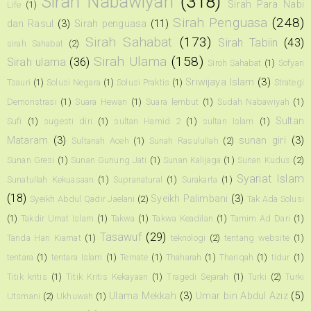
Sirah Nabawiyah
(318)
Sirah Para Nabi
Life
(1)
Sirah Penguasa
(248)
dan Rasul
(3)
Sirah penguasa
(11)
Sirah Sahabat
(173)
Sirah Tabiin
(43)
sirah Sahabat
(2)
Sirah Ulama
(158)
Sirah ulama
(36)
Siroh Sahabat
(1)
Sofyan
Sriwijaya Islam
(3)
Tsauri
(1)
Solusi Negara
(1)
Solusi Praktis
(1)
Strategi
Demonstrasi
(1)
Suara Hewan
(1)
Suara lembut
(1)
Sudah Nabawiyah
(1)
Sultan
Sufi
(1)
sugesti diri
(1)
sultan Hamid 2
(1)
sultan Islam
(1)
Mataram
(3)
sunan giri
(3)
Sultanah Aceh
(1)
Sunah Rasulullah
(2)
Sunan Gresi
(1)
Sunan Gunung Jati
(1)
Sunan Kalijaga
(1)
Sunan Kudus
(2)
Syariat Islam
Sunatullah Kekuasaan
(1)
Supranatural
(1)
Surakarta
(1)
(18)
Syeikh Palimbani
(3)
Syeikh Abdul Qadir Jaelani
(2)
Tak Ada Solusi
(1)
Takdir Umat Islam
(1)
Takwa
(1)
Takwa Keadilan
(1)
Tamim Ad Dari
(1)
Tasawuf
(29)
Tanda Hari Kiamat
(1)
teknologi
(2)
tentang website
(1)
tentara
(1)
tentara Islam
(1)
Ternate
(1)
Thaharah
(1)
Thariqah
(1)
tidur
(1)
Titik kritis
(1)
Titik Kritis Kekayaan
(1)
Tragedi Sejarah
(1)
Turki
(2)
Turki
Ulama Mekkah
(3)
Umar bin Abdul Aziz
(5)
Utsmani
(2)
Ukhuwah
(1)