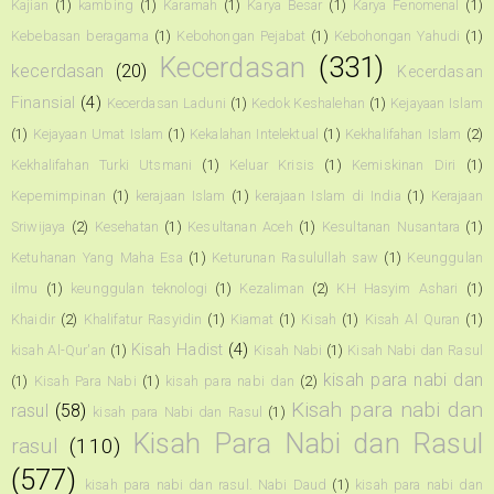
Kajian
(1)
kambing
(1)
Karamah
(1)
Karya Besar
(1)
Karya Fenomenal
(1)
Kebebasan beragama
(1)
Kebohongan Pejabat
(1)
Kebohongan Yahudi
(1)
Kecerdasan
(331)
kecerdasan
(20)
Kecerdasan
Finansial
(4)
Kecerdasan Laduni
(1)
Kedok Keshalehan
(1)
Kejayaan Islam
(1)
Kejayaan Umat Islam
(1)
Kekalahan Intelektual
(1)
Kekhalifahan Islam
(2)
Kekhalifahan Turki Utsmani
(1)
Keluar Krisis
(1)
Kemiskinan Diri
(1)
Kepemimpinan
(1)
kerajaan Islam
(1)
kerajaan Islam di India
(1)
Kerajaan
Sriwijaya
(2)
Kesehatan
(1)
Kesultanan Aceh
(1)
Kesultanan Nusantara
(1)
Ketuhanan Yang Maha Esa
(1)
Keturunan Rasulullah saw
(1)
Keunggulan
ilmu
(1)
keunggulan teknologi
(1)
Kezaliman
(2)
KH Hasyim Ashari
(1)
Khaidir
(2)
Khalifatur Rasyidin
(1)
Kiamat
(1)
Kisah
(1)
Kisah Al Quran
(1)
Kisah Hadist
(4)
kisah Al-Qur'an
(1)
Kisah Nabi
(1)
Kisah Nabi dan Rasul
kisah para nabi dan
(1)
Kisah Para Nabi
(1)
kisah para nabi dan
(2)
Kisah para nabi dan
rasul
(58)
kisah para Nabi dan Rasul
(1)
Kisah Para Nabi dan Rasul
rasul
(110)
(577)
kisah para nabi dan rasul. Nabi Daud
(1)
kisah para nabi dan