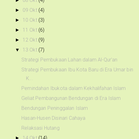
08 Okt
(4)
►
09 Okt
(4)
►
10 Okt
(3)
►
11 Okt
(6)
►
12 Okt
(9)
►
13 Okt
(7)
▼
Strategi Pembukaan Lahan dalam Al-Qur'an
Strategi Pembukaan Ibu Kota Baru di Era Umar bin
K...
Pemindahan Ibukota dalam Kekhalifahan Islam
Geliat Pembangunan Bendungan di Era Islam
Bendungan Peninggalan Islam
Hasan-Husen Disinari Cahaya
Relaksasi Hutang
14 Okt
(14)
►