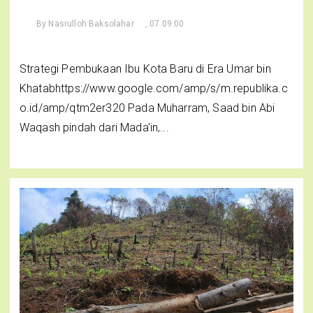
By
Nasrulloh Baksolahar
, 07.09.00
Strategi Pembukaan Ibu Kota Baru di Era Umar bin
Khatabhttps://www.google.com/amp/s/m.republika.c
o.id/amp/qtm2er320 Pada Muharram, Saad bin Abi
Waqash pindah dari Mada'in,...