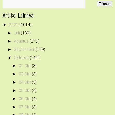
Artikel Lainnya
2021
(1014)
▼
Juli
(130)
►
Agustus
(275)
►
September
(129)
►
Oktober
(144)
▼
01 Okt
(3)
►
03 Okt
(3)
►
04 Okt
(3)
►
05 Okt
(4)
►
06 Okt
(4)
►
07 Okt
(3)
►