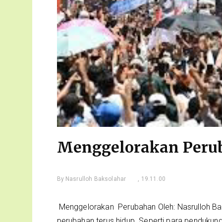
Menggelorakan Peru
By
Nasrulloh Baksolahar
, 19.11.00
Menggelorakan Perubahan Oleh: Nasrulloh Ba
perubahan terus hidup. Seperti para pendukung 