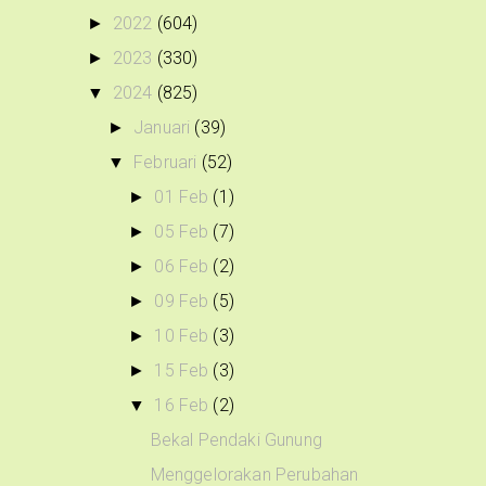
2022
(604)
►
2023
(330)
►
2024
(825)
▼
Januari
(39)
►
Februari
(52)
▼
01 Feb
(1)
►
05 Feb
(7)
►
06 Feb
(2)
►
09 Feb
(5)
►
10 Feb
(3)
►
15 Feb
(3)
►
16 Feb
(2)
▼
Bekal Pendaki Gunung
Menggelorakan Perubahan