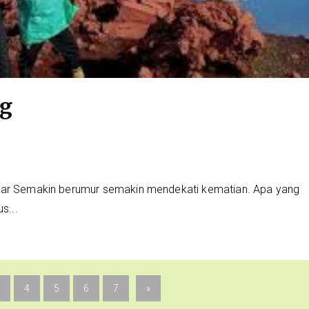
g
ahar Semakin berumur semakin mendekati kematian. Apa yang
s...
4
5
6
7
»