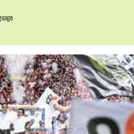
guage
▼