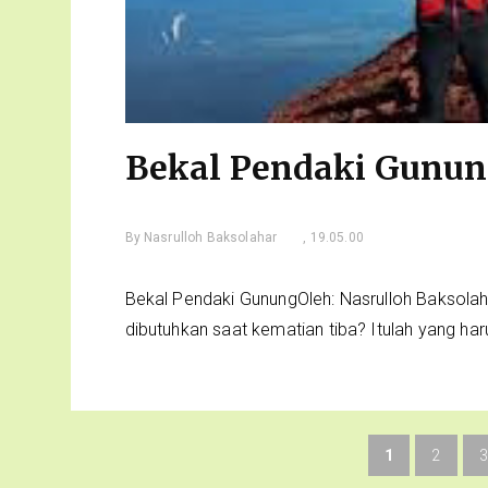
Bekal Pendaki Gunun
By
Nasrulloh Baksolahar
, 19.05.00
Bekal Pendaki GunungOleh: Nasrulloh Baksol
dibutuhkan saat kematian tiba? Itulah yang haru
1
2
3