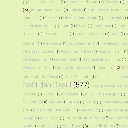
(1)
Gamal Abdul Naser
(1)
Gelombang dakwah
(1)
Gladiator
(1)
G
(3)
Hikayat Perang Sabil
(2)
hikmah
(1)
https://www.literaturisl
Ibnu Sina
(1)
Ibrahim
(1)
Ibrahim bin Adham
(1)
ide menulis
(
interpretasi sejarah
(1)
Islam
(1)
ISLAM
(2)
Islam Cina
(1)
Islam
Jamuran
(1)
Jebakan Istana
(1)
Jendral Mc Arthu
(1)
Jibril
(1)
j
Karamah
(1)
Karya Besar
(1)
Karya Fenomenal
(1)
Kebebasan ber
Kecerdasan Laduni
(1)
Kedok Keshalehan
(1)
Kejayaan Islam
(1
Kepemimpinan
(1)
kerajaan Islam
(1)
kerajaan Islam di India
(1)
Keunggulan ilmu
(1)
keunggulan teknologi
(1)
Kezaliman
(2)
KH 
Kisah Nabi dan Rasul
(1)
Kisah Para Nabi
(1)
kisah para nabi da
Nabi dan Rasul
(577)
kisah para nabi dan r
Ekonomi
(1)
Kumis
(1)
Kumparan
(1)
Kurikulum Pemimpin
(1)
Majapahit
(4)
Makkah
(1)
Malaka
(1)
Mandi
(1)
Matematika dal
anak
(1)
mendidik Hawa Nafsu
(1)
Mendikbud
(1)
Menggenggam
muhammad al fatih
(3)
Sofyan
(1)
Mufti Johor
(1)
Muhammad
Nabi Daud
(3)
Nabi Ibrahim
(3)
Adam
(1)
Nabi Ayub
(1)
Nabi