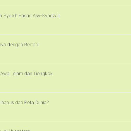
an Syeikh Hasan Asy-Syadzali
inya dengan Bertani
i Awal Islam dan Tiongkok
Dihapus dari Peta Dunia?