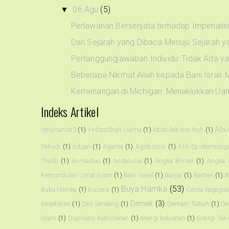
06 Agu
(5)
▼
Perlawanan Bersenjata terhadap Imperialis
Dari Sejarah yang Dibaca Menuju Sejarah ya
Pertanggungjawaban Individu: Tidak Ada ya
Beberapa Nikmat Allah kepada Bani Israil: 
Kemenangan di Michigan: Menaklukkan Uang 
Indeks Artikel
Abu
!qNusantar3
(1)
1+6!zzSirah Ulama
(1)
Abdullah bin Nuh
(1)
Yahudi
(1)
adzan
(1)
Agama
(1)
Agribisnis
(1)
Ahli Epidemiolog
Thalib
(1)
An-Nadwi
(1)
Andalusia
(1)
Angka Binner
(1)
Angka 
Kemunduran Umat Islam
(1)
Bani Israel
(1)
Banjar
(1)
Banten
(1)
B
Buya Hamka
(53)
Buku Hamka
(1)
busana
(1)
Cerita kegagal
Demak
(3)
Kesehatan
(1)
Deli Serdang
(1)
Demam Tubuh
(1)
De
Islam
(1)
Duplikasi Kebrilianan
(1)
energi kekuatan
(1)
Energi Tak