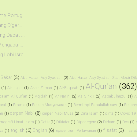
me Portug...
ng Diger...
ng Dapat ...
Mengapa ...
Lobi Isra...
 Bakar
(3)
Abu Hasan Asy Syadzali
(2)
Abu Hasan Asy Syadzali Saat Mesir Di
Al-Qur'an
(362
i
(1)
Air hujan
(1)
Akhir Zaman
(1)
Al-Baqarah
(1)
dalam Al-Qur'an
(1)
Aqidah
(1)
Ar Narini
(2)
As Sinkili
(2)
Asbabulnuzul
(1)
A
arat
(1)
Belanja
(1)
Berkah Musyawarah
(1)
Bermimpi Rasulullah saw
(1)
Bertany
cerpen Nabi
(8)
an
(1)
cerpen Nabi Musa
(2)
Cina Islam
(1)
cinta
(1)
Covid 19
mografi Umat Islam
(1)
Detik
(1)
Diktator
(1)
Diponegoro
(2)
Dirham
(1)
Doa
(1)
english
(6)
English
(6)
filsafat
(3)
wa
(1)
Episentrum Perlawanan
(1)
filsafa