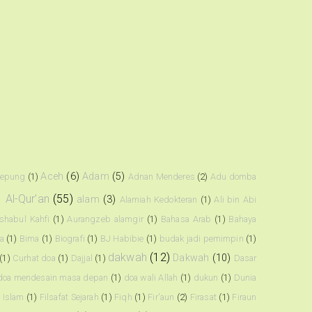
Aceh
(6)
Adam
(5)
kepung
(1)
Adnan Menderes
(2)
Adu domba
)
Al-Qur’an
(55)
alam
(3)
Alamiah Kedokteran
(1)
Ali bin Abi
shabul Kahfi
(1)
Aurangzeb alamgir
(1)
Bahasa Arab
(1)
Bahaya
a
(1)
Bima
(1)
Biografi
(1)
BJ Habibie
(1)
budak jadi pemimpin
(1)
dakwah
(12)
Dakwah
(10)
(1)
Curhat doa
(1)
Dajjal
(1)
Dasar
doa mendesain masa depan
(1)
doa wali Allah
(1)
dukun
(1)
Dunia
t Islam
(1)
Filsafat Sejarah
(1)
Fiqh
(1)
Fir'aun
(2)
Firasat
(1)
Firaun