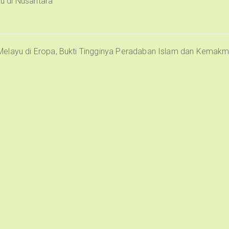
u di Nusantara
Melayu di Eropa, Bukti Tingginya Peradaban Islam dan Kemak