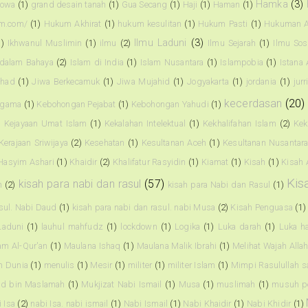
Hamka
(3)
owa
(1)
grand desain tanah
(1)
Gua Secang
(1)
Haji
(1)
Haman
(1)
am.com/
(1)
Hukum Akhirat
(1)
hukum kesulitan
(1)
Hukum Pasti
(1)
Hukuman A
Ilmu Laduni
(3)
1)
Ikhwanul Muslimin
(1)
ilmu
(2)
Ilmu Sejarah
(1)
Ilmu Sos
 dalam Bahaya
(2)
Islam di India
(1)
Islam Nusantara
(1)
Islampobia
(1)
Istana
ihad
(1)
Jiwa Berkecamuk
(1)
Jiwa Mujahid
(1)
Jogyakarta
(1)
jordania
(1)
jur
kecerdasan
(20)
agama
(1)
Kebohongan Pejabat
(1)
Kebohongan Yahudi
(1)
)
Kejayaan Umat Islam
(1)
Kekalahan Intelektual
(1)
Kekhalifahan Islam
(2)
Kek
Kerajaan Sriwijaya
(2)
Kesehatan
(1)
Kesultanan Aceh
(1)
Kesultanan Nusantar
Hasyim Ashari
(1)
Khaidir
(2)
Khalifatur Rasyidin
(1)
Kiamat
(1)
Kisah
(1)
Kisah 
Kis
kisah para nabi dan rasul
(57)
n
(2)
kisah para Nabi dan Rasul
(1)
asul. Nabi Daud
(1)
kisah para nabi dan rasul. nabi Musa
(2)
Kisah Penguasa
(1)
Laduni
(1)
lauhul mahfudz
(1)
lockdown
(1)
Logika
(1)
Luka darah
(1)
Luka ha
am Al-Qur'an
(1)
Maulana Ishaq
(1)
Maulana Malik Ibrahi
(1)
Melihat Wajah Alla
 Dunia
(1)
menulis
(1)
Mesir
(1)
militer
(1)
militer Islam
(1)
Mimpi Rasulullah 
 bin Maslamah
(1)
Mukjizat Nabi Ismail
(1)
Musa
(1)
muslimah
(1)
musuh p
 Isa
(2)
nabi Isa. nabi ismail
(1)
Nabi Ismail
(1)
Nabi Khaidir
(1)
Nabi Khidir
(1)