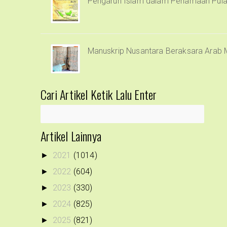
Pengaruh Islam dalam Penamaan Pula
Manuskrip Nusantara Beraksara Arab 
Cari Artikel Ketik Lalu Enter
Artikel Lainnya
2021
(1014)
►
2022
(604)
►
2023
(330)
►
2024
(825)
►
2025
(821)
►