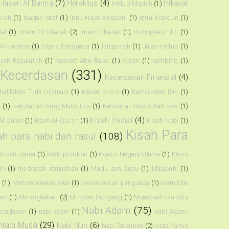
Hasan Al Banna
(7)
Heraklius
(4)
Hikayat
Hidup Mudah
(1)
llah
(1)
Ibadah obat
(1)
Ibnu Hajar Asqalani
(1)
Ibnu Khaldun
(1)
ial
(1)
Imam Al-Ghazali
(2)
imam Ghazali
(1)
Instropeksi diri
(1)
 Al-Hambra
(1)
Istana Penguasa
(1)
Istiqamah
(1)
Jalan Hidup
(1)
riyah Rasulullah
(1)
Kabinet Abu Bakar
(1)
Kajian
(1)
kambing
(1)
Kecerdasan
(331)
Kecerdasan Finansial
(4)
halifahan Turki Utsmani
(1)
Keluar Krisis
(1)
Kemiskinan Diri
(1)
a
(1)
Ketuhanan Yang Maha Esa
(1)
Keturunan Rasulullah saw
(1)
Kisah Hadist
(4)
Al Quran
(1)
kisah Al-Qur'an
(1)
Kisah Nabi
(1)
Kisah Para
ah para nabi dan rasul
(108)
Kisah ulama
(1)
kitab primbon
(1)
Koalisi Negara Ulama
(1)
Krisis
ti
(1)
madrasah ramadhan
(1)
Madu dan Susu
(1)
Majapahi
(1)
h
(1)
Memerdekakan Akal
(1)
Menaklukkan penguasa
(1)
Mendidik
saw
(1)
Minangkabau
(2)
Mindset Dongeng
(1)
Muawiyah bin Abu
Nabi Adam
(75)
eradaban
(1)
nabi adam
(1)
nabi Adam.
Nabi Musa
(29)
Nabi Nuh
(6)
Nabi Sulaiman
(2)
Nabi Yunus