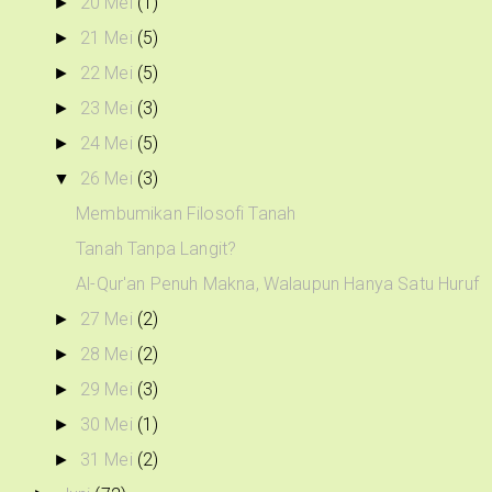
20 Mei
(1)
►
21 Mei
(5)
►
22 Mei
(5)
►
23 Mei
(3)
►
24 Mei
(5)
►
26 Mei
(3)
▼
Membumikan Filosofi Tanah
Tanah Tanpa Langit?
Al-Qur'an Penuh Makna, Walaupun Hanya Satu Huruf
27 Mei
(2)
►
28 Mei
(2)
►
29 Mei
(3)
►
30 Mei
(1)
►
31 Mei
(2)
►