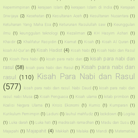
Kepemimpinan
(1)
kerajaan Islam
(1)
kerajaan Islam di India
(1)
Kerajaan
Sriwijaya
(2)
Kesehatan
(1)
Kesultanan Aceh
(1)
Kesultanan Nusantara
(1)
Ketuhanan Yang Maha Esa
(1)
Keturunan Rasulullah saw
(1)
Keunggulan
ilmu
(1)
keunggulan teknologi
(1)
Kezaliman
(2)
KH Hasyim Ashari
(1)
Khaidir
(2)
Khalifatur Rasyidin
(1)
Kiamat
(1)
Kisah
(1)
Kisah Al Quran
(1)
Kisah Hadist
(4)
kisah Al-Qur'an
(1)
Kisah Nabi
(1)
Kisah Nabi dan Rasul
kisah para nabi dan
(1)
Kisah Para Nabi
(1)
kisah para nabi dan
(2)
Kisah para nabi dan
rasul
(58)
kisah para Nabi dan Rasul
(1)
Kisah Para Nabi dan Rasul
rasul
(110)
(577)
kisah para nabi dan rasul. Nabi Daud
(1)
kisah para nabi dan
rasul. nabi Musa
(2)
Kisah Penguasa
(1)
Kisah ulama
(1)
kitab primbon
(1)
Koalisi Negara Ulama
(1)
Krisis Ekonomi
(1)
Kumis
(1)
Kumparan
(1)
Kurikulum Pemimpin
(1)
Laduni
(1)
lauhul mahfudz
(1)
lockdown
(1)
Logika
(1)
Luka darah
(1)
Luka hati
(1)
madrasah ramadhan
(1)
Madu dan Susu
(1)
Majapahit
(4)
Majapahi
(1)
Makkah
(1)
Malaka
(1)
Mandi
(1)
Matematika