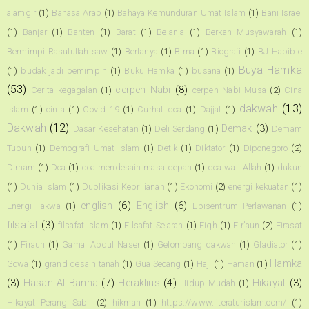
alamgir
(1)
Bahasa Arab
(1)
Bahaya Kemunduran Umat Islam
(1)
Bani Israel
(1)
Banjar
(1)
Banten
(1)
Barat
(1)
Belanja
(1)
Berkah Musyawarah
(1)
Bermimpi Rasulullah saw
(1)
Bertanya
(1)
Bima
(1)
Biografi
(1)
BJ Habibie
Buya Hamka
(1)
budak jadi pemimpin
(1)
Buku Hamka
(1)
busana
(1)
(53)
cerpen Nabi
(8)
Cerita kegagalan
(1)
cerpen Nabi Musa
(2)
Cina
dakwah
(13)
Islam
(1)
cinta
(1)
Covid 19
(1)
Curhat doa
(1)
Dajjal
(1)
Dakwah
(12)
Demak
(3)
Dasar Kesehatan
(1)
Deli Serdang
(1)
Demam
Tubuh
(1)
Demografi Umat Islam
(1)
Detik
(1)
Diktator
(1)
Diponegoro
(2)
Dirham
(1)
Doa
(1)
doa mendesain masa depan
(1)
doa wali Allah
(1)
dukun
(1)
Dunia Islam
(1)
Duplikasi Kebrilianan
(1)
Ekonomi
(2)
energi kekuatan
(1)
english
(6)
English
(6)
Energi Takwa
(1)
Episentrum Perlawanan
(1)
filsafat
(3)
filsafat Islam
(1)
Filsafat Sejarah
(1)
Fiqh
(1)
Fir'aun
(2)
Firasat
(1)
Firaun
(1)
Gamal Abdul Naser
(1)
Gelombang dakwah
(1)
Gladiator
(1)
Hamka
Gowa
(1)
grand desain tanah
(1)
Gua Secang
(1)
Haji
(1)
Haman
(1)
(3)
Hasan Al Banna
(7)
Heraklius
(4)
Hikayat
(3)
Hidup Mudah
(1)
Hikayat Perang Sabil
(2)
hikmah
(1)
https://www.literaturislam.com/
(1)