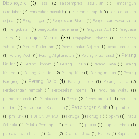
Diponegoro
(3)
Pasai
(2)
Paspampres Rasulullah
(1)
Pembangun
Peradaban
(2)
Pemecahan masalah
(1)
Pemerintah rapuh
(1)
Pemutarbalikan
sejarah
(1)
Pengasingan
(1)
Pengelolaan Bisnis
(1)
Pengelolaan Hawa Nafsu
(1)
Pengobatan
(1)
pengobatan sederhana
(1)
Penguasa Adil
(1)
Penguasa
Penjajah Yahudi
(35)
Zalim
(1)
Penjajahan Belanda
(1)
Penjajahan
Yahudi
(1)
Penjara Rotterdam
(1)
Penyelamatan Sejarah
(1)
peradaban Islam
Perang
(1)
Perang Aceh
(1)
Perang Afghanistan
(1)
Perang Arab Israel
(1)
Badar
(3)
Perang Ekonomi
(1)
Perang Hunain
(1)
Perang Jawa
(1)
Perang
Khaibar
(1)
Perang Khandaq
(2)
Perang Kore
(1)
Perang mu'tah
(1)
Perang
Perang Salib
(4)
Paregreg
(1)
Perang Tabuk
(1)
Perang Uhud
(2)
Perdagangan rempah
(1)
Pergesekan Internal
(1)
Perguliran Waktu
(1)
permainan anak
(2)
Perniagaan
(1)
Persia
(2)
Persoalan sulit
(1)
pertanian
Pertolongan Allah
(3)
modern
(1)
Pertempuran Rasulullah
(1)
perut sehat
(1)
pm Turki
(1)
POHON SAHABI
(1)
Portugal
(1)
Portugis
(1)
ppkm
(1)
Prabu
Satmata
(1)
Prilaku Pemimpin
(1)
prokes
(1)
puasa
(1)
pupuk terbaik
(1)
purnawirawan Islam
(1)
Qarun
(2)
Quantum Jiwa
(1)
Raffles
(1)
Raja Islam