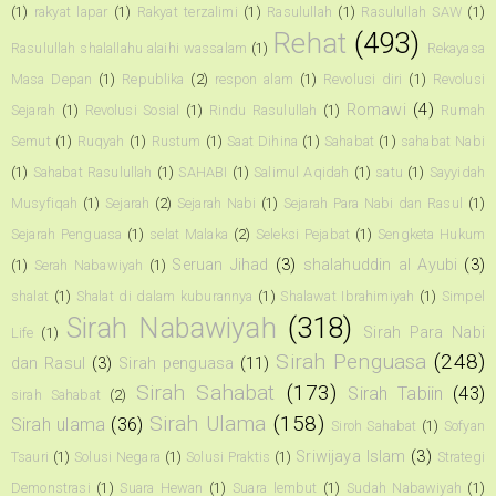
(1)
rakyat lapar
(1)
Rakyat terzalimi
(1)
Rasulullah
(1)
Rasulullah SAW
(1)
Rehat
(493)
Rasulullah shalallahu alaihi wassalam
(1)
Rekayasa
Masa Depan
(1)
Republika
(2)
respon alam
(1)
Revolusi diri
(1)
Revolusi
Romawi
(4)
Sejarah
(1)
Revolusi Sosial
(1)
Rindu Rasulullah
(1)
Rumah
Semut
(1)
Ruqyah
(1)
Rustum
(1)
Saat Dihina
(1)
Sahabat
(1)
sahabat Nabi
(1)
Sahabat Rasulullah
(1)
SAHABI
(1)
Salimul Aqidah
(1)
satu
(1)
Sayyidah
Musyfiqah
(1)
Sejarah
(2)
Sejarah Nabi
(1)
Sejarah Para Nabi dan Rasul
(1)
Sejarah Penguasa
(1)
selat Malaka
(2)
Seleksi Pejabat
(1)
Sengketa Hukum
Seruan Jihad
(3)
shalahuddin al Ayubi
(3)
(1)
Serah Nabawiyah
(1)
shalat
(1)
Shalat di dalam kuburannya
(1)
Shalawat Ibrahimiyah
(1)
Simpel
Sirah Nabawiyah
(318)
Sirah Para Nabi
Life
(1)
Sirah Penguasa
(248)
dan Rasul
(3)
Sirah penguasa
(11)
Sirah Sahabat
(173)
Sirah Tabiin
(43)
sirah Sahabat
(2)
Sirah Ulama
(158)
Sirah ulama
(36)
Siroh Sahabat
(1)
Sofyan
Sriwijaya Islam
(3)
Tsauri
(1)
Solusi Negara
(1)
Solusi Praktis
(1)
Strategi
Demonstrasi
(1)
Suara Hewan
(1)
Suara lembut
(1)
Sudah Nabawiyah
(1)