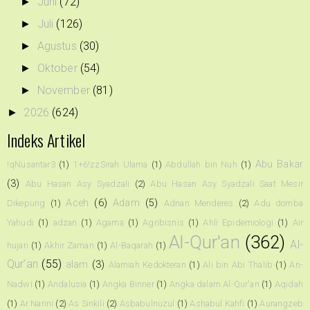
Juni
(72)
►
Juli
(126)
►
Agustus
(30)
►
Oktober
(54)
►
November
(81)
►
2026
(624)
►
Indeks Artikel
Abu Bakar
!qNusantar3
(1)
1+6!zzSirah Ulama
(1)
Abdullah bin Nuh
(1)
(3)
Abu Hasan Asy Syadzali
(2)
Abu Hasan Asy Syadzali Saat Mesir
Aceh
(6)
Adam
(5)
Dikepung
(1)
Adnan Menderes
(2)
Adu domba
Yahudi
(1)
adzan
(1)
Agama
(1)
Agribisnis
(1)
Ahli Epidemiologi
(1)
Air
Al-Qur'an
(362)
Al-
hujan
(1)
Akhir Zaman
(1)
Al-Baqarah
(1)
Qur’an
(55)
alam
(3)
Alamiah Kedokteran
(1)
Ali bin Abi Thalib
(1)
An-
Nadwi
(1)
Andalusia
(1)
Angka Binner
(1)
Angka dalam Al-Qur'an
(1)
Aqidah
(1)
Ar Narini
(2)
As Sinkili
(2)
Asbabulnuzul
(1)
Ashabul Kahfi
(1)
Aurangzeb