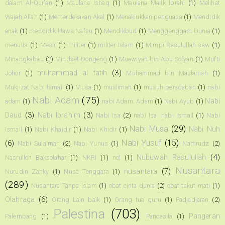
dalam Al-Qur'an
(1)
Maulana Ishaq
(1)
Maulana Malik Ibrahi
(1)
Melihat
Wajah Allah
(1)
Memerdekakan Akal
(1)
Menaklukkan penguasa
(1)
Mendidik
anak
(1)
mendidik Hawa Nafsu
(1)
Mendikbud
(1)
Menggenggam Dunia
(1)
menulis
(1)
Mesir
(1)
militer
(1)
militer Islam
(1)
Mimpi Rasulullah saw
(1)
Minangkabau
(2)
Mindset Dongeng
(1)
Muawiyah bin Abu Sofyan
(1)
Mufti
muhammad al fatih
(3)
Johor
(1)
Muhammad bin Maslamah
(1)
Mukjizat Nabi Ismail
(1)
Musa
(1)
muslimah
(1)
musuh peradaban
(1)
nabi
Nabi Adam
(75)
Nabi
adam
(1)
nabi Adam. Adam
(1)
Nabi Ayub
(1)
Daud
(3)
Nabi Ibrahim
(3)
Nabi Isa
(2)
nabi Isa. nabi ismail
(1)
Nabi
Nabi Musa
(29)
Nabi Nuh
Ismail
(1)
Nabi Khaidir
(1)
Nabi Khidir
(1)
Nabi Yusuf
(15)
(6)
Nabi Sulaiman
(2)
Nabi Yunus
(1)
Namrudz
(2)
Nubuwah Rasulullah
(4)
Nasrulloh Baksolahar
(1)
NKRI
(1)
nol
(1)
Nusantara
nusantara
(7)
Nurudin Zanky
(1)
Nusa Tenggara
(1)
(289)
Nusantara Tanpa Islam
(1)
obat cinta dunia
(2)
obat takut mati
(1)
Olahraga
(6)
Orang Lain baik
(1)
Orang tua guru
(1)
Padjadjaran
(2)
Palestina
(703)
Pangeran
Palembang
(1)
Pancasila
(1)