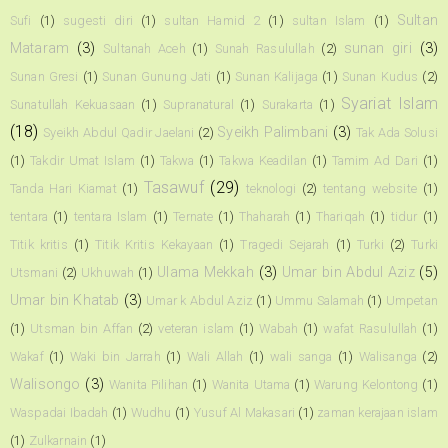
Sultan
Sufi
(1)
sugesti diri
(1)
sultan Hamid 2
(1)
sultan Islam
(1)
Mataram
(3)
sunan giri
(3)
Sultanah Aceh
(1)
Sunah Rasulullah
(2)
Sunan Gresi
(1)
Sunan Gunung Jati
(1)
Sunan Kalijaga
(1)
Sunan Kudus
(2)
Syariat Islam
Sunatullah Kekuasaan
(1)
Supranatural
(1)
Surakarta
(1)
(18)
Syeikh Palimbani
(3)
Syeikh Abdul Qadir Jaelani
(2)
Tak Ada Solusi
(1)
Takdir Umat Islam
(1)
Takwa
(1)
Takwa Keadilan
(1)
Tamim Ad Dari
(1)
Tasawuf
(29)
Tanda Hari Kiamat
(1)
teknologi
(2)
tentang website
(1)
tentara
(1)
tentara Islam
(1)
Ternate
(1)
Thaharah
(1)
Thariqah
(1)
tidur
(1)
Titik kritis
(1)
Titik Kritis Kekayaan
(1)
Tragedi Sejarah
(1)
Turki
(2)
Turki
Ulama Mekkah
(3)
Umar bin Abdul Aziz
(5)
Utsmani
(2)
Ukhuwah
(1)
Umar bin Khatab
(3)
Umar k Abdul Aziz
(1)
Ummu Salamah
(1)
Umpetan
(1)
Utsman bin Affan
(2)
veteran islam
(1)
Wabah
(1)
wafat Rasulullah
(1)
Wakaf
(1)
Waki bin Jarrah
(1)
Wali Allah
(1)
wali sanga
(1)
Walisanga
(2)
Walisongo
(3)
Wanita Pilihan
(1)
Wanita Utama
(1)
Warung Kelontong
(1)
Waspadai Ibadah
(1)
Wudhu
(1)
Yusuf Al Makasari
(1)
zaman kerajaan islam
(1)
Zulkarnain
(1)