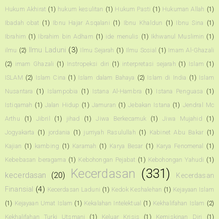
Hukum Akhirat
(1)
hukum kesulitan
(1)
Hukum Pasti
(1)
Hukuman Allah
(1)
Ibadah obat
(1)
Ibnu Hajar Asqalani
(1)
Ibnu Khaldun
(1)
Ibnu Sina
(1)
Ibrahim
(1)
Ibrahim bin Adham
(1)
ide menulis
(1)
Ikhwanul Muslimin
(1)
Ilmu Laduni
(3)
ilmu
(2)
Ilmu Sejarah
(1)
Ilmu Sosial
(1)
Imam Al-Ghazali
(2)
imam Ghazali
(1)
Instropeksi diri
(1)
interpretasi sejarah
(1)
Islam
(1)
ISLAM
(2)
Islam Cina
(1)
Islam dalam Bahaya
(2)
Islam di India
(1)
Islam
Nusantara
(1)
Islampobia
(1)
Istana Al-Hambra
(1)
Istana Penguasa
(1)
Istiqamah
(1)
Jalan Hidup
(1)
Jamuran
(1)
Jebakan Istana
(1)
Jendral Mc
Arthu
(1)
Jibril
(1)
jihad
(1)
Jiwa Berkecamuk
(1)
Jiwa Mujahid
(1)
Jogyakarta
(1)
jordania
(1)
jurriyah Rasulullah
(1)
Kabinet Abu Bakar
(1)
Kajian
(1)
kambing
(1)
Karamah
(1)
Karya Besar
(1)
Karya Fenomenal
(1)
Kebebasan beragama
(1)
Kebohongan Pejabat
(1)
Kebohongan Yahudi
(1)
Kecerdasan
(331)
kecerdasan
(20)
Kecerdasan
Finansial
(4)
Kecerdasan Laduni
(1)
Kedok Keshalehan
(1)
Kejayaan Islam
(1)
Kejayaan Umat Islam
(1)
Kekalahan Intelektual
(1)
Kekhalifahan Islam
(2)
Kekhalifahan Turki Utsmani
(1)
Keluar Krisis
(1)
Kemiskinan Diri
(1)