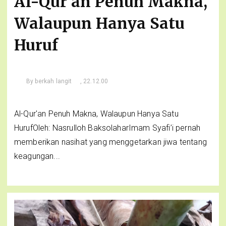
Al-Qur'an Penuh Makna,
Walaupun Hanya Satu
Huruf
By
berkah langit
, 22.12.00
Al-Qur'an Penuh Makna, Walaupun Hanya Satu
HurufOleh: Nasrulloh BaksolaharImam Syafi’i pernah
memberikan nasihat yang menggetarkan jiwa tentang
keagungan...