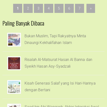
1
2
3
4
5
6
7
»
Paling Banyak Dibaca
Bukan Muslim, Tapi Rakyatnya Minta
Dinaungi Kekhalifahan Islam
Risalah Al-Matsurat Hasan Al Banna dan
Syeikh Hasan Asy-Syadzali
Kisah Generasi Salaf yang Isi Hari-Harinya
dengan Bertani
Saad bin Abi Waqqash, Aktor Interaksi Awal