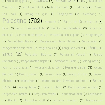
Nusantara
(287)
nusantara
(7)
(1)
Nusa Tenggara
(1)
Nusantara
Olahraga
(6)
Tanpa Islam
(1)
obat cinta dunia
(2)
obat takut mati
(1)
Orang
Lain baik
(1)
Orang tua guru
(1)
Padjadjaran
(2)
Palembang
(1)
Palestina
(702)
Pangeran Diponegoro
(3)
Pancasila
(1)
Pasai
(2)
Paspampres Rasulullah
(1)
Pembangun Peradaban
(2)
Pemecahan
masalah
(1)
Pemerintah rapuh
(1)
Pemutarbalikan sejarah
(1)
Pengasingan
(1)
Pengelolaan Bisnis
(1)
Pengelolaan Hawa Nafsu
(1)
Pengobatan
(1)
Penjajah
pengobatan sederhana
(1)
Penguasa Adil
(1)
Penguasa Zalim
(1)
Yahudi
(35)
Penjajahan Belanda
(1)
Penjajahan Yahudi
(1)
Penjara
Rotterdam
(1)
Penyelamatan Sejarah
(1)
peradaban Islam
(1)
Perang Aceh
(1)
Perang Badar
(3)
Perang Afghanistan
(1)
Perang Arab Israel
(1)
Perang
Ekonomi
(1)
Perang Hunain
(1)
Perang Jawa
(1)
Perang Khaibar
(1)
Perang
Perang
Khandaq
(2)
Perang Kore
(1)
Perang mu'tah
(1)
Perang Paregreg
(1)
Salib
(4)
Perang Tabuk
(1)
Perang Uhud
(2)
Perdagangan rempah
(1)
Pergesekan Internal
(1)
Perguliran Waktu
(1)
permainan anak
(2)
Perniagaan
(1)
Persia
(2)
Persoalan sulit
(1)
pertanian modern
(1)
Pertempuran