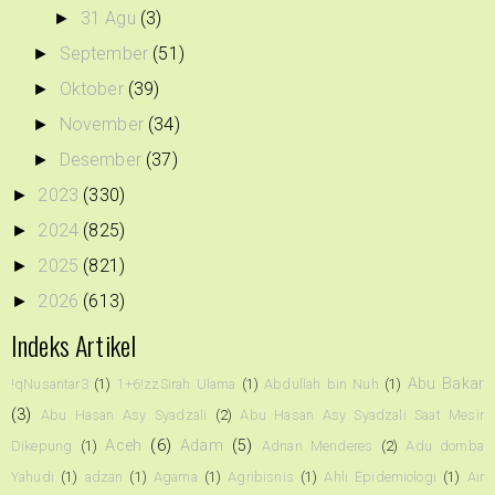
31 Agu
(3)
►
September
(51)
►
Oktober
(39)
►
November
(34)
►
Desember
(37)
►
2023
(330)
►
2024
(825)
►
2025
(821)
►
2026
(613)
►
Indeks Artikel
Abu Bakar
!qNusantar3
(1)
1+6!zzSirah Ulama
(1)
Abdullah bin Nuh
(1)
(3)
Abu Hasan Asy Syadzali
(2)
Abu Hasan Asy Syadzali Saat Mesir
Aceh
(6)
Adam
(5)
Dikepung
(1)
Adnan Menderes
(2)
Adu domba
Yahudi
(1)
adzan
(1)
Agama
(1)
Agribisnis
(1)
Ahli Epidemiologi
(1)
Air