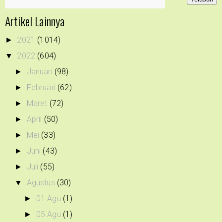
Artikel Lainnya
2021
(1014)
►
2022
(604)
▼
Januari
(98)
►
Februari
(62)
►
Maret
(72)
►
April
(50)
►
Mei
(33)
►
Juni
(43)
►
Juli
(55)
►
Agustus
(30)
▼
01 Agu
(1)
►
05 Agu
(1)
►