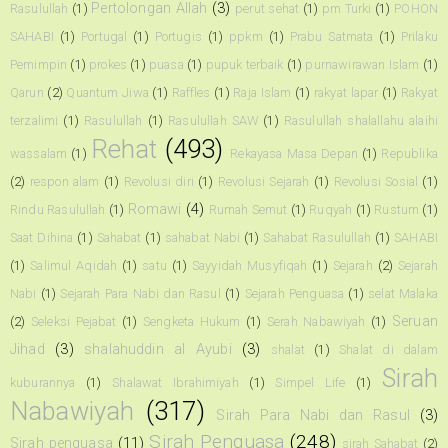
Pertolongan Allah
(3)
Rasulullah
(1)
perut sehat
(1)
pm Turki
(1)
POHON
SAHABI
(1)
Portugal
(1)
Portugis
(1)
ppkm
(1)
Prabu Satmata
(1)
Prilaku
Pemimpin
(1)
prokes
(1)
puasa
(1)
pupuk terbaik
(1)
purnawirawan Islam
(1)
Qarun
(2)
Quantum Jiwa
(1)
Raffles
(1)
Raja Islam
(1)
rakyat lapar
(1)
Rakyat
terzalimi
(1)
Rasulullah
(1)
Rasulullah SAW
(1)
Rasulullah shalallahu alaihi
Rehat
(493)
wassalam
(1)
Rekayasa Masa Depan
(1)
Republika
(2)
respon alam
(1)
Revolusi diri
(1)
Revolusi Sejarah
(1)
Revolusi Sosial
(1)
Romawi
(4)
Rindu Rasulullah
(1)
Rumah Semut
(1)
Ruqyah
(1)
Rustum
(1)
Saat Dihina
(1)
Sahabat
(1)
sahabat Nabi
(1)
Sahabat Rasulullah
(1)
SAHABI
(1)
Salimul Aqidah
(1)
satu
(1)
Sayyidah Musyfiqah
(1)
Sejarah
(2)
Sejarah
Nabi
(1)
Sejarah Para Nabi dan Rasul
(1)
Sejarah Penguasa
(1)
selat Malaka
Seruan
(2)
Seleksi Pejabat
(1)
Sengketa Hukum
(1)
Serah Nabawiyah
(1)
Jihad
(3)
shalahuddin al Ayubi
(3)
shalat
(1)
Shalat di dalam
Sirah
kuburannya
(1)
Shalawat Ibrahimiyah
(1)
Simpel Life
(1)
Nabawiyah
(317)
Sirah Para Nabi dan Rasul
(3)
Sirah Penguasa
(248)
Sirah penguasa
(11)
sirah Sahabat
(2)