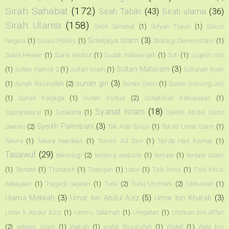
Sirah Sahabat
(172)
Sirah Tabiin
(43)
Sirah ulama
(36)
Sirah Ulama
(158)
Siroh Sahabat
(1)
Sofyan Tsauri
(1)
Solusi
Sriwijaya Islam
(3)
Negara
(1)
Solusi Praktis
(1)
Strategi Demonstrasi
(1)
Suara Hewan
(1)
Suara lembut
(1)
Sudah Nabawiyah
(1)
Sufi
(1)
sugesti diri
Sultan Mataram
(3)
(1)
sultan Hamid 2
(1)
sultan Islam
(1)
Sultanah Aceh
sunan giri
(3)
(1)
Sunah Rasulullah
(2)
Sunan Gresi
(1)
Sunan Gunung Jati
(1)
Sunan Kalijaga
(1)
Sunan Kudus
(2)
Sunatullah Kekuasaan
(1)
Syariat Islam
(18)
Supranatural
(1)
Surakarta
(1)
Syeikh Abdul Qadir
Syeikh Palimbani
(3)
Jaelani
(2)
Tak Ada Solusi
(1)
Takdir Umat Islam
(1)
Takwa
(1)
Takwa Keadilan
(1)
Tamim Ad Dari
(1)
Tanda Hari Kiamat
(1)
Tasawuf
(29)
teknologi
(2)
tentang website
(1)
tentara
(1)
tentara Islam
(1)
Ternate
(1)
Thaharah
(1)
Thariqah
(1)
tidur
(1)
Titik kritis
(1)
Titik Kritis
Kekayaan
(1)
Tragedi Sejarah
(1)
Turki
(2)
Turki Utsmani
(2)
Ukhuwah
(1)
Ulama Mekkah
(3)
Umar bin Abdul Aziz
(5)
Umar bin Khatab
(3)
Umar k Abdul Aziz
(1)
Ummu Salamah
(1)
Umpetan
(1)
Utsman bin Affan
(2)
veteran islam
(1)
Wabah
(1)
wafat Rasulullah
(1)
Wakaf
(1)
Waki bin