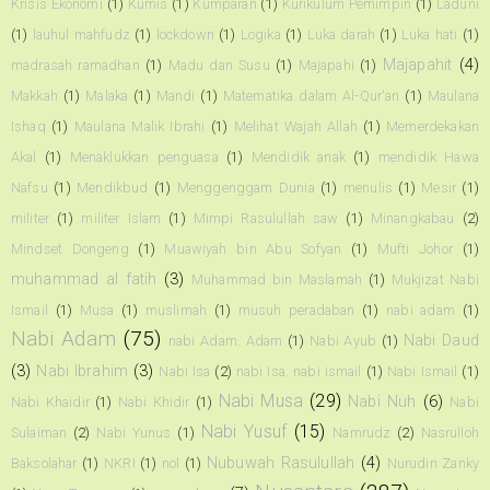
Krisis Ekonomi
(1)
Kumis
(1)
Kumparan
(1)
Kurikulum Pemimpin
(1)
Laduni
(1)
lauhul mahfudz
(1)
lockdown
(1)
Logika
(1)
Luka darah
(1)
Luka hati
(1)
Majapahit
(4)
madrasah ramadhan
(1)
Madu dan Susu
(1)
Majapahi
(1)
Makkah
(1)
Malaka
(1)
Mandi
(1)
Matematika dalam Al-Qur'an
(1)
Maulana
Ishaq
(1)
Maulana Malik Ibrahi
(1)
Melihat Wajah Allah
(1)
Memerdekakan
Akal
(1)
Menaklukkan penguasa
(1)
Mendidik anak
(1)
mendidik Hawa
Nafsu
(1)
Mendikbud
(1)
Menggenggam Dunia
(1)
menulis
(1)
Mesir
(1)
militer
(1)
militer Islam
(1)
Mimpi Rasulullah saw
(1)
Minangkabau
(2)
Mindset Dongeng
(1)
Muawiyah bin Abu Sofyan
(1)
Mufti Johor
(1)
muhammad al fatih
(3)
Muhammad bin Maslamah
(1)
Mukjizat Nabi
Ismail
(1)
Musa
(1)
muslimah
(1)
musuh peradaban
(1)
nabi adam
(1)
Nabi Adam
(75)
Nabi Daud
nabi Adam. Adam
(1)
Nabi Ayub
(1)
(3)
Nabi Ibrahim
(3)
Nabi Isa
(2)
nabi Isa. nabi ismail
(1)
Nabi Ismail
(1)
Nabi Musa
(29)
Nabi Nuh
(6)
Nabi Khaidir
(1)
Nabi Khidir
(1)
Nabi
Nabi Yusuf
(15)
Sulaiman
(2)
Nabi Yunus
(1)
Namrudz
(2)
Nasrulloh
Nubuwah Rasulullah
(4)
Baksolahar
(1)
NKRI
(1)
nol
(1)
Nurudin Zanky