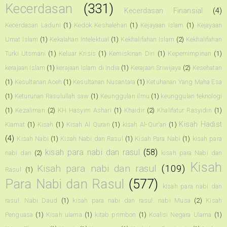
Kecerdasan
(331)
Kecerdasan Finansial
(4)
Kecerdasan Laduni
(1)
Kedok Keshalehan
(1)
Kejayaan Islam
(1)
Kejayaan
Umat Islam
(1)
Kekalahan Intelektual
(1)
Kekhalifahan Islam
(2)
Kekhalifahan
Turki Utsmani
(1)
Keluar Krisis
(1)
Kemiskinan Diri
(1)
Kepemimpinan
(1)
kerajaan Islam
(1)
kerajaan Islam di India
(1)
Kerajaan Sriwijaya
(2)
Kesehatan
(1)
Kesultanan Aceh
(1)
Kesultanan Nusantara
(1)
Ketuhanan Yang Maha Esa
(1)
Keturunan Rasulullah saw
(1)
Keunggulan ilmu
(1)
keunggulan teknologi
(1)
Kezaliman
(2)
KH Hasyim Ashari
(1)
Khaidir
(2)
Khalifatur Rasyidin
(1)
Kisah Hadist
Kiamat
(1)
Kisah
(1)
Kisah Al Quran
(1)
kisah Al-Qur'an
(1)
(4)
Kisah Nabi
(1)
Kisah Nabi dan Rasul
(1)
Kisah Para Nabi
(1)
kisah para
kisah para nabi dan rasul
(58)
nabi dan
(2)
kisah para Nabi dan
Kisah
Kisah para nabi dan rasul
(109)
Rasul
(1)
Para Nabi dan Rasul
(577)
kisah para nabi dan
rasul. Nabi Daud
(1)
kisah para nabi dan rasul. nabi Musa
(2)
Kisah
Penguasa
(1)
Kisah ulama
(1)
kitab primbon
(1)
Koalisi Negara Ulama
(1)