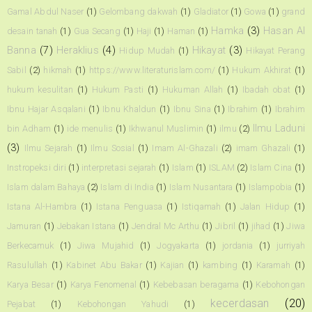
Gamal Abdul Naser
(1)
Gelombang dakwah
(1)
Gladiator
(1)
Gowa
(1)
grand
Hamka
(3)
Hasan Al
desain tanah
(1)
Gua Secang
(1)
Haji
(1)
Haman
(1)
Banna
(7)
Heraklius
(4)
Hikayat
(3)
Hidup Mudah
(1)
Hikayat Perang
Sabil
(2)
hikmah
(1)
https://www.literaturislam.com/
(1)
Hukum Akhirat
(1)
hukum kesulitan
(1)
Hukum Pasti
(1)
Hukuman Allah
(1)
Ibadah obat
(1)
Ibnu Hajar Asqalani
(1)
Ibnu Khaldun
(1)
Ibnu Sina
(1)
Ibrahim
(1)
Ibrahim
Ilmu Laduni
bin Adham
(1)
ide menulis
(1)
Ikhwanul Muslimin
(1)
ilmu
(2)
(3)
Ilmu Sejarah
(1)
Ilmu Sosial
(1)
Imam Al-Ghazali
(2)
imam Ghazali
(1)
Instropeksi diri
(1)
interpretasi sejarah
(1)
Islam
(1)
ISLAM
(2)
Islam Cina
(1)
Islam dalam Bahaya
(2)
Islam di India
(1)
Islam Nusantara
(1)
Islampobia
(1)
Istana Al-Hambra
(1)
Istana Penguasa
(1)
Istiqamah
(1)
Jalan Hidup
(1)
Jamuran
(1)
Jebakan Istana
(1)
Jendral Mc Arthu
(1)
Jibril
(1)
jihad
(1)
Jiwa
Berkecamuk
(1)
Jiwa Mujahid
(1)
Jogyakarta
(1)
jordania
(1)
jurriyah
Rasulullah
(1)
Kabinet Abu Bakar
(1)
Kajian
(1)
kambing
(1)
Karamah
(1)
Karya Besar
(1)
Karya Fenomenal
(1)
Kebebasan beragama
(1)
Kebohongan
kecerdasan
(20)
Pejabat
(1)
Kebohongan Yahudi
(1)