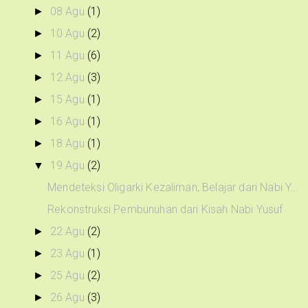
08 Agu
(1)
►
10 Agu
(2)
►
11 Agu
(6)
►
12 Agu
(3)
►
15 Agu
(1)
►
16 Agu
(1)
►
18 Agu
(1)
►
19 Agu
(2)
▼
Mendeteksi Oligarki Kezaliman, Belajar dari Nabi Y...
Rekonstruksi Pembunuhan dari Kisah Nabi Yusuf
22 Agu
(2)
►
23 Agu
(1)
►
25 Agu
(2)
►
26 Agu
(3)
►