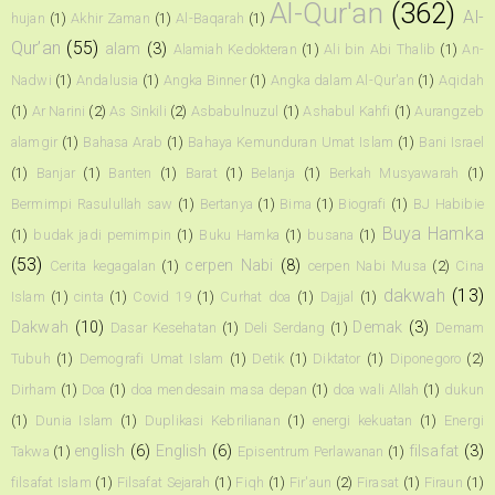
Al-Qur'an
(362)
Al-
hujan
(1)
Akhir Zaman
(1)
Al-Baqarah
(1)
Qur’an
(55)
alam
(3)
Alamiah Kedokteran
(1)
Ali bin Abi Thalib
(1)
An-
Nadwi
(1)
Andalusia
(1)
Angka Binner
(1)
Angka dalam Al-Qur'an
(1)
Aqidah
(1)
Ar Narini
(2)
As Sinkili
(2)
Asbabulnuzul
(1)
Ashabul Kahfi
(1)
Aurangzeb
alamgir
(1)
Bahasa Arab
(1)
Bahaya Kemunduran Umat Islam
(1)
Bani Israel
(1)
Banjar
(1)
Banten
(1)
Barat
(1)
Belanja
(1)
Berkah Musyawarah
(1)
Bermimpi Rasulullah saw
(1)
Bertanya
(1)
Bima
(1)
Biografi
(1)
BJ Habibie
Buya Hamka
(1)
budak jadi pemimpin
(1)
Buku Hamka
(1)
busana
(1)
(53)
cerpen Nabi
(8)
Cerita kegagalan
(1)
cerpen Nabi Musa
(2)
Cina
dakwah
(13)
Islam
(1)
cinta
(1)
Covid 19
(1)
Curhat doa
(1)
Dajjal
(1)
Dakwah
(10)
Demak
(3)
Dasar Kesehatan
(1)
Deli Serdang
(1)
Demam
Tubuh
(1)
Demografi Umat Islam
(1)
Detik
(1)
Diktator
(1)
Diponegoro
(2)
Dirham
(1)
Doa
(1)
doa mendesain masa depan
(1)
doa wali Allah
(1)
dukun
(1)
Dunia Islam
(1)
Duplikasi Kebrilianan
(1)
energi kekuatan
(1)
Energi
english
(6)
English
(6)
filsafat
(3)
Takwa
(1)
Episentrum Perlawanan
(1)
filsafat Islam
(1)
Filsafat Sejarah
(1)
Fiqh
(1)
Fir'aun
(2)
Firasat
(1)
Firaun
(1)