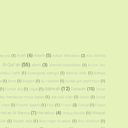
Aceh
(6)
Adam
(5)
kepung
(1)
Adnan Menderes
(2)
Adu domba
)
Al-Qur’an
(55)
alam
(3)
Alamiah Kedokteran
(1)
Ali bin Abi
shabul Kahfi
(1)
Aurangzeb alamgir
(1)
Bahasa Arab
(1)
Bahaya
a
(1)
Bima
(1)
Biografi
(1)
BJ Habibie
(1)
budak jadi pemimpin
(1)
dakwah
(12)
Dakwah
(10)
(1)
Curhat doa
(1)
Dajjal
(1)
Dasar
doa mendesain masa depan
(1)
doa wali Allah
(1)
dukun
(1)
Dunia
t Islam
(1)
Filsafat Sejarah
(1)
Fiqh
(1)
Fir'aun
(2)
Firasat
(1)
Firaun
Hasan Al Banna
(7)
Heraklius
(4)
Hikayat
Hidup Mudah
(1)
llah
(1)
Ibadah obat
(1)
Ibnu Hajar Asqalani
(1)
Ibnu Khaldun
(1)