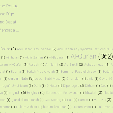
me Portug...
ng Diger...
ng Dapat ...
Mengapa ...
 Bakar
(3)
Abu Hasan Asy Syadzali
(2)
Abu Hasan Asy Syadzali Saat Mesir Di
Al-Qur'an
(362
i
(1)
Air hujan
(1)
Akhir Zaman
(1)
Al-Baqarah
(1)
dalam Al-Qur'an
(1)
Aqidah
(1)
Ar Narini
(2)
As Sinkili
(2)
Asbabulnuzul
(1)
A
arat
(1)
Belanja
(1)
Berkah Musyawarah
(1)
Bermimpi Rasulullah saw
(1)
Bertany
cerpen Nabi
(8)
an
(1)
cerpen Nabi Musa
(2)
Cina Islam
(1)
cinta
(1)
Covid 19
mografi Umat Islam
(1)
Detik
(1)
Diktator
(1)
Diponegoro
(2)
Dirham
(1)
Doa
(1)
english
(6)
English
(6)
filsafat
(3)
wa
(1)
Episentrum Perlawanan
(1)
filsafa
Hamka
(3)
owa
(1)
grand desain tanah
(1)
Gua Secang
(1)
Haji
(1)
Haman
(1)
am.com/
(1)
Hukum Akhirat
(1)
hukum kesulitan
(1)
Hukum Pasti
(1)
Hukuman A