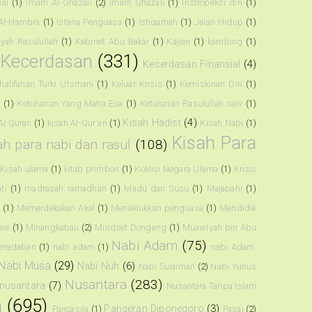
ial
(1)
Imam Al-Ghazali
(2)
imam Ghazali
(1)
Instropeksi diri
(1)
 Al-Hambra
(1)
Istana Penguasa
(1)
Istiqamah
(1)
Jalan Hidup
(1)
riyah Rasulullah
(1)
Kabinet Abu Bakar
(1)
Kajian
(1)
kambing
(1)
Kecerdasan
(331)
Kecerdasan Finansial
(4)
halifahan Turki Utsmani
(1)
Keluar Krisis
(1)
Kemiskinan Diri
(1)
a
(1)
Ketuhanan Yang Maha Esa
(1)
Keturunan Rasulullah saw
(1)
Kisah Hadist
(4)
Al Quran
(1)
kisah Al-Qur'an
(1)
Kisah Nabi
(1)
Kisah Para
ah para nabi dan rasul
(108)
Kisah ulama
(1)
kitab primbon
(1)
Koalisi Negara Ulama
(1)
Krisis
ti
(1)
madrasah ramadhan
(1)
Madu dan Susu
(1)
Majapahi
(1)
h
(1)
Memerdekakan Akal
(1)
Menaklukkan penguasa
(1)
Mendidik
saw
(1)
Minangkabau
(2)
Mindset Dongeng
(1)
Muawiyah bin Abu
Nabi Adam
(75)
eradaban
(1)
nabi adam
(1)
nabi Adam.
Nabi Musa
(29)
Nabi Nuh
(6)
Nabi Sulaiman
(2)
Nabi Yunus
Nusantara
(283)
nusantara
(7)
Nusantara Tanpa Islam
a
(695)
Pangeran Diponegoro
(3)
Pancasila
(1)
Pasai
(2)