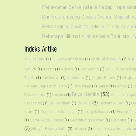
Perlawanan Bersenjata terhadap Imperialis
Dari Sejarah yang Dibaca Menuju Sejarah ya
Pertanggungjawaban Individu: Tidak Ada ya
Beberapa Nikmat Allah kepada Bani Israil: 
Indeks Artikel
Abu
!qNusantar3
(1)
1+6!zzSirah Ulama
(1)
Abdullah bin Nuh
(1)
Yahudi
(1)
adzan
(1)
Agama
(1)
Agribisnis
(1)
Ahli Epidemiolog
Thalib
(1)
An-Nadwi
(1)
Andalusia
(1)
Angka Binner
(1)
Angka 
Kemunduran Umat Islam
(1)
Bani Israel
(1)
Banjar
(1)
Banten
(1)
B
Buya Hamka
(53)
Buku Hamka
(1)
busana
(1)
Cerita kegagal
Demak
(3)
Kesehatan
(1)
Deli Serdang
(1)
Demam Tubuh
(1)
De
Islam
(1)
Duplikasi Kebrilianan
(1)
energi kekuatan
(1)
Energi Tak
(1)
Gamal Abdul Naser
(1)
Gelombang dakwah
(1)
Gladiator
(1)
G
(3)
Hikayat Perang Sabil
(2)
hikmah
(1)
https://www.literaturisl