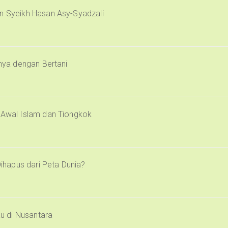
an Syeikh Hasan Asy-Syadzali
inya dengan Bertani
i Awal Islam dan Tiongkok
Dihapus dari Peta Dunia?
u di Nusantara