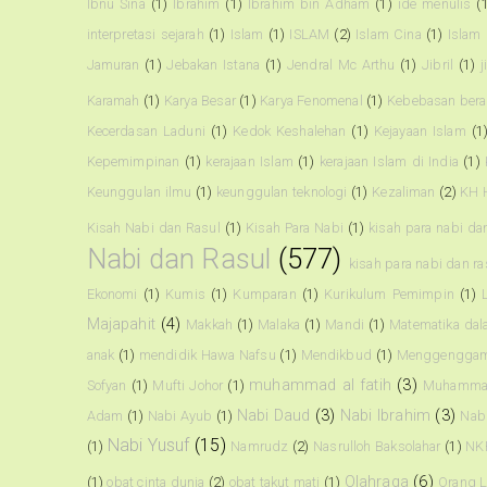
Ibnu Sina
(1)
Ibrahim
(1)
Ibrahim bin Adham
(1)
ide menulis
(
interpretasi sejarah
(1)
Islam
(1)
ISLAM
(2)
Islam Cina
(1)
Islam
Jamuran
(1)
Jebakan Istana
(1)
Jendral Mc Arthu
(1)
Jibril
(1)
j
Karamah
(1)
Karya Besar
(1)
Karya Fenomenal
(1)
Kebebasan ber
Kecerdasan Laduni
(1)
Kedok Keshalehan
(1)
Kejayaan Islam
(1
Kepemimpinan
(1)
kerajaan Islam
(1)
kerajaan Islam di India
(1)
Keunggulan ilmu
(1)
keunggulan teknologi
(1)
Kezaliman
(2)
KH 
Kisah Nabi dan Rasul
(1)
Kisah Para Nabi
(1)
kisah para nabi da
Nabi dan Rasul
(577)
kisah para nabi dan r
Ekonomi
(1)
Kumis
(1)
Kumparan
(1)
Kurikulum Pemimpin
(1)
Majapahit
(4)
Makkah
(1)
Malaka
(1)
Mandi
(1)
Matematika dal
anak
(1)
mendidik Hawa Nafsu
(1)
Mendikbud
(1)
Menggenggam
muhammad al fatih
(3)
Sofyan
(1)
Mufti Johor
(1)
Muhammad
Nabi Daud
(3)
Nabi Ibrahim
(3)
Adam
(1)
Nabi Ayub
(1)
Nabi
Nabi Yusuf
(15)
(1)
Namrudz
(2)
Nasrulloh Baksolahar
(1)
NK
Olahraga
(6)
(1)
obat cinta dunia
(2)
obat takut mati
(1)
Orang L