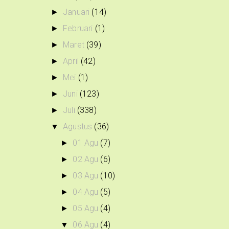
Januari
(14)
►
Februari
(1)
►
Maret
(39)
►
April
(42)
►
Mei
(1)
►
Juni
(123)
►
Juli
(338)
►
Agustus
(36)
▼
01 Agu
(7)
►
02 Agu
(6)
►
03 Agu
(10)
►
04 Agu
(5)
►
05 Agu
(4)
►
06 Agu
(4)
▼