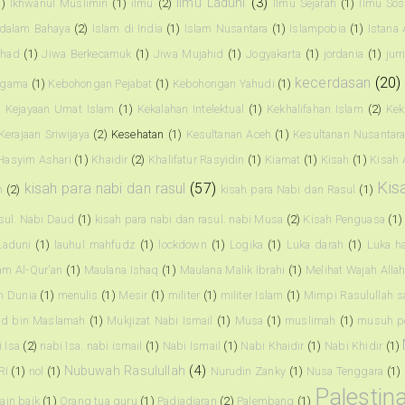
Ilmu Laduni
(3)
1)
Ikhwanul Muslimin
(1)
ilmu
(2)
Ilmu Sejarah
(1)
Ilmu Sos
 dalam Bahaya
(2)
Islam di India
(1)
Islam Nusantara
(1)
Islampobia
(1)
Istana
ihad
(1)
Jiwa Berkecamuk
(1)
Jiwa Mujahid
(1)
Jogyakarta
(1)
jordania
(1)
jur
kecerdasan
(20)
agama
(1)
Kebohongan Pejabat
(1)
Kebohongan Yahudi
(1)
)
Kejayaan Umat Islam
(1)
Kekalahan Intelektual
(1)
Kekhalifahan Islam
(2)
Kek
Kerajaan Sriwijaya
(2)
Kesehatan
(1)
Kesultanan Aceh
(1)
Kesultanan Nusantar
Hasyim Ashari
(1)
Khaidir
(2)
Khalifatur Rasyidin
(1)
Kiamat
(1)
Kisah
(1)
Kisah 
Kis
kisah para nabi dan rasul
(57)
n
(2)
kisah para Nabi dan Rasul
(1)
asul. Nabi Daud
(1)
kisah para nabi dan rasul. nabi Musa
(2)
Kisah Penguasa
(1)
Laduni
(1)
lauhul mahfudz
(1)
lockdown
(1)
Logika
(1)
Luka darah
(1)
Luka ha
am Al-Qur'an
(1)
Maulana Ishaq
(1)
Maulana Malik Ibrahi
(1)
Melihat Wajah Alla
 Dunia
(1)
menulis
(1)
Mesir
(1)
militer
(1)
militer Islam
(1)
Mimpi Rasulullah 
 bin Maslamah
(1)
Mukjizat Nabi Ismail
(1)
Musa
(1)
muslimah
(1)
musuh p
 Isa
(2)
nabi Isa. nabi ismail
(1)
Nabi Ismail
(1)
Nabi Khaidir
(1)
Nabi Khidir
(1)
Nubuwah Rasulullah
(4)
RI
(1)
nol
(1)
Nurudin Zanky
(1)
Nusa Tenggara
(1)
Palestin
ain baik
(1)
Orang tua guru
(1)
Padjadjaran
(2)
Palembang
(1)