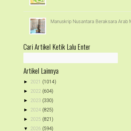
Manuskrip Nusantara Beraksara Arab 
Cari Artikel Ketik Lalu Enter
Artikel Lainnya
2021
(1014)
►
2022
(604)
►
2023
(330)
►
2024
(825)
►
2025
(821)
►
2026
(594)
▼