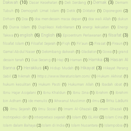
Dakwah
(10)
Demak
(3)
Dasar Kesehatan
(1)
Deli Serdang
(1)
Demam
Tubuh
(1)
Demografi Umat Islam
(1)
Detik
(1)
Diktator
(1)
Diponegoro
(2)
Dirham
(1)
Doa
(1)
doa mendesain masa depan
(1)
doa wali Allah
(1)
dukun
(1)
Dunia Islam
(1)
Duplikasi Kebrilianan
(1)
energi kekuatan
(1)
Energi
english
(6)
English
(6)
filsafat
(3)
Takwa
(1)
Episentrum Perlawanan
(1)
filsafat Islam
(1)
Filsafat Sejarah
(1)
Fiqh
(1)
Fir'aun
(2)
Firasat
(1)
Firaun
(1)
Gamal Abdul Naser
(1)
Gelombang dakwah
(1)
Gladiator
(1)
Gowa
(1)
grand
Hamka
(3)
Hasan Al
desain tanah
(1)
Gua Secang
(1)
Haji
(1)
Haman
(1)
Banna
(7)
Heraklius
(4)
Hikayat
(3)
Hidup Mudah
(1)
Hikayat Perang
Sabil
(2)
hikmah
(1)
https://www.literaturislam.com/
(1)
Hukum Akhirat
(1)
hukum kesulitan
(1)
Hukum Pasti
(1)
Hukuman Allah
(1)
Ibadah obat
(1)
Ibnu Hajar Asqalani
(1)
Ibnu Khaldun
(1)
Ibnu Sina
(1)
Ibrahim
(1)
Ibrahim
Ilmu Laduni
bin Adham
(1)
ide menulis
(1)
Ikhwanul Muslimin
(1)
ilmu
(2)
(3)
Ilmu Sejarah
(1)
Ilmu Sosial
(1)
Imam Al-Ghazali
(2)
imam Ghazali
(1)
Instropeksi diri
(1)
interpretasi sejarah
(1)
Islam
(1)
ISLAM
(2)
Islam Cina
(1)
Islam dalam Bahaya
(2)
Islam di India
(1)
Islam Nusantara
(1)
Islampobia
(1)