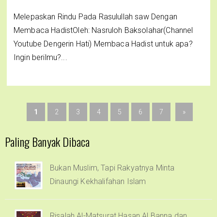
Melepaskan Rindu Pada Rasulullah saw Dengan
Membaca HadistOleh: Nasruloh Baksolahar(Channel
Youtube Dengerin Hati) Membaca Hadist untuk apa?
Ingin berilmu?...
1
2
3
4
5
6
7
»
Paling Banyak Dibaca
Bukan Muslim, Tapi Rakyatnya Minta
Dinaungi Kekhalifahan Islam
Risalah Al-Matsurat Hasan Al Banna dan