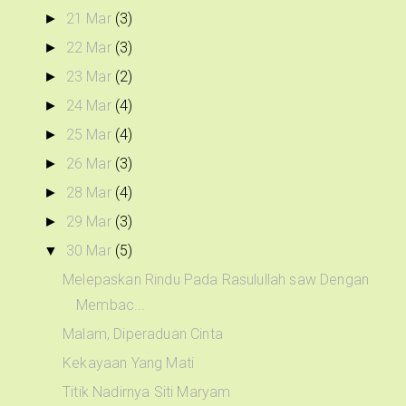
21 Mar
(3)
►
22 Mar
(3)
►
23 Mar
(2)
►
24 Mar
(4)
►
25 Mar
(4)
►
26 Mar
(3)
►
28 Mar
(4)
►
29 Mar
(3)
►
30 Mar
(5)
▼
Melepaskan Rindu Pada Rasulullah saw Dengan
Membac...
Malam, Diperaduan Cinta
Kekayaan Yang Mati
Titik Nadirnya Siti Maryam