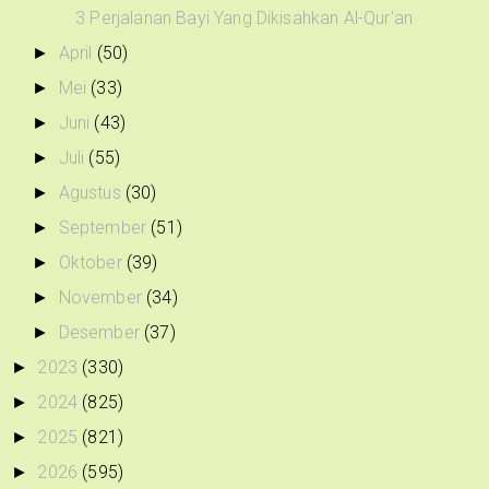
3 Perjalanan Bayi Yang Dikisahkan Al-Qur'an
April
(50)
►
Mei
(33)
►
Juni
(43)
►
Juli
(55)
►
Agustus
(30)
►
September
(51)
►
Oktober
(39)
►
November
(34)
►
Desember
(37)
►
2023
(330)
►
2024
(825)
►
2025
(821)
►
2026
(595)
►