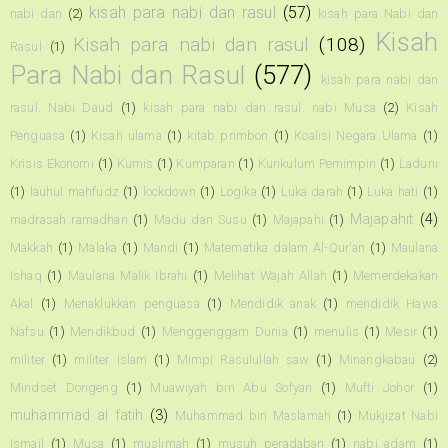
kisah para nabi dan rasul
(57)
nabi dan
(2)
kisah para Nabi dan
Kisah
Kisah para nabi dan rasul
(108)
Rasul
(1)
Para Nabi dan Rasul
(577)
kisah para nabi dan
rasul. Nabi Daud
(1)
kisah para nabi dan rasul. nabi Musa
(2)
Kisah
Penguasa
(1)
Kisah ulama
(1)
kitab primbon
(1)
Koalisi Negara Ulama
(1)
Krisis Ekonomi
(1)
Kumis
(1)
Kumparan
(1)
Kurikulum Pemimpin
(1)
Laduni
(1)
lauhul mahfudz
(1)
lockdown
(1)
Logika
(1)
Luka darah
(1)
Luka hati
(1)
Majapahit
(4)
madrasah ramadhan
(1)
Madu dan Susu
(1)
Majapahi
(1)
Makkah
(1)
Malaka
(1)
Mandi
(1)
Matematika dalam Al-Qur'an
(1)
Maulana
Ishaq
(1)
Maulana Malik Ibrahi
(1)
Melihat Wajah Allah
(1)
Memerdekakan
Akal
(1)
Menaklukkan penguasa
(1)
Mendidik anak
(1)
mendidik Hawa
Nafsu
(1)
Mendikbud
(1)
Menggenggam Dunia
(1)
menulis
(1)
Mesir
(1)
militer
(1)
militer Islam
(1)
Mimpi Rasulullah saw
(1)
Minangkabau
(2)
Mindset Dongeng
(1)
Muawiyah bin Abu Sofyan
(1)
Mufti Johor
(1)
muhammad al fatih
(3)
Muhammad bin Maslamah
(1)
Mukjizat Nabi
Ismail
(1)
Musa
(1)
muslimah
(1)
musuh peradaban
(1)
nabi adam
(1)