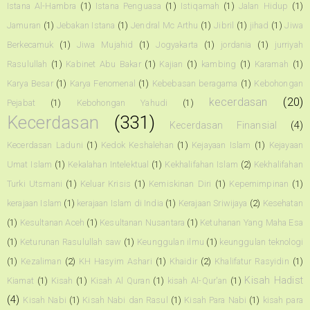
Istana Al-Hambra
(1)
Istana Penguasa
(1)
Istiqamah
(1)
Jalan Hidup
(1)
Jamuran
(1)
Jebakan Istana
(1)
Jendral Mc Arthu
(1)
Jibril
(1)
jihad
(1)
Jiwa
Berkecamuk
(1)
Jiwa Mujahid
(1)
Jogyakarta
(1)
jordania
(1)
jurriyah
Rasulullah
(1)
Kabinet Abu Bakar
(1)
Kajian
(1)
kambing
(1)
Karamah
(1)
Karya Besar
(1)
Karya Fenomenal
(1)
Kebebasan beragama
(1)
Kebohongan
kecerdasan
(20)
Pejabat
(1)
Kebohongan Yahudi
(1)
Kecerdasan
(331)
Kecerdasan Finansial
(4)
Kecerdasan Laduni
(1)
Kedok Keshalehan
(1)
Kejayaan Islam
(1)
Kejayaan
Umat Islam
(1)
Kekalahan Intelektual
(1)
Kekhalifahan Islam
(2)
Kekhalifahan
Turki Utsmani
(1)
Keluar Krisis
(1)
Kemiskinan Diri
(1)
Kepemimpinan
(1)
kerajaan Islam
(1)
kerajaan Islam di India
(1)
Kerajaan Sriwijaya
(2)
Kesehatan
(1)
Kesultanan Aceh
(1)
Kesultanan Nusantara
(1)
Ketuhanan Yang Maha Esa
(1)
Keturunan Rasulullah saw
(1)
Keunggulan ilmu
(1)
keunggulan teknologi
(1)
Kezaliman
(2)
KH Hasyim Ashari
(1)
Khaidir
(2)
Khalifatur Rasyidin
(1)
Kisah Hadist
Kiamat
(1)
Kisah
(1)
Kisah Al Quran
(1)
kisah Al-Qur'an
(1)
(4)
Kisah Nabi
(1)
Kisah Nabi dan Rasul
(1)
Kisah Para Nabi
(1)
kisah para