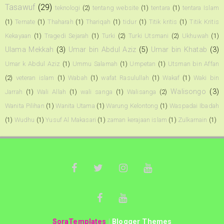
Tasawuf
(29)
teknologi
(2)
tentang website
(1)
tentara
(1)
tentara Islam
(1)
Ternate
(1)
Thaharah
(1)
Thariqah
(1)
tidur
(1)
Titik kritis
(1)
Titik Kritis
Kekayaan
(1)
Tragedi Sejarah
(1)
Turki
(2)
Turki Utsmani
(2)
Ukhuwah
(1)
Ulama Mekkah
(3)
Umar bin Abdul Aziz
(5)
Umar bin Khatab
(3)
Umar k Abdul Aziz
(1)
Ummu Salamah
(1)
Umpetan
(1)
Utsman bin Affan
(2)
veteran islam
(1)
Wabah
(1)
wafat Rasulullah
(1)
Wakaf
(1)
Waki bin
Walisongo
(3)
Jarrah
(1)
Wali Allah
(1)
wali sanga
(1)
Walisanga
(2)
Wanita Pilihan
(1)
Wanita Utama
(1)
Warung Kelontong
(1)
Waspadai Ibadah
(1)
Wudhu
(1)
Yusuf Al Makasari
(1)
zaman kerajaan islam
(1)
Zulkarnain
(1)
SoraTemplates
|
Blogger Themes