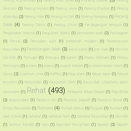
Perang Badar
(3)
Perang Afghanistan
(1)
Perang Arab Israel
(1)
Perang
Ekonomi
(1)
Perang Hunain
(1)
Perang Jawa
(1)
Perang Khaibar
(1)
Perang
Perang
Khandaq
(2)
Perang Kore
(1)
Perang mu'tah
(1)
Perang Paregreg
(1)
Salib
(4)
Perang Tabuk
(1)
Perang Uhud
(2)
Perdagangan rempah
(1)
Pergesekan Internal
(1)
Perguliran Waktu
(1)
permainan anak
(2)
Perniagaan
(1)
Persia
(2)
Persoalan sulit
(1)
pertanian modern
(1)
Pertempuran
Pertolongan Allah
(3)
Rasulullah
(1)
perut sehat
(1)
pm Turki
(1)
POHON
SAHABI
(1)
Portugal
(1)
Portugis
(1)
ppkm
(1)
Prabu Satmata
(1)
Prilaku
Pemimpin
(1)
prokes
(1)
puasa
(1)
pupuk terbaik
(1)
purnawirawan Islam
(1)
Qarun
(2)
Quantum Jiwa
(1)
Raffles
(1)
Raja Islam
(1)
rakyat lapar
(1)
Rakyat
terzalimi
(1)
Rasulullah
(1)
Rasulullah SAW
(1)
Rasulullah shalallahu alaihi
Rehat
(493)
wassalam
(1)
Rekayasa Masa Depan
(1)
Republika
(2)
respon alam
(1)
Revolusi diri
(1)
Revolusi Sejarah
(1)
Revolusi Sosial
(1)
Romawi
(4)
Rindu Rasulullah
(1)
Rumah Semut
(1)
Ruqyah
(1)
Rustum
(1)
Saat Dihina
(1)
Sahabat
(1)
sahabat Nabi
(1)
Sahabat Rasulullah
(1)
SAHABI
(1)
Salimul Aqidah
(1)
satu
(1)
Sayyidah Musyfiqah
(1)
Sejarah
(2)
Sejarah