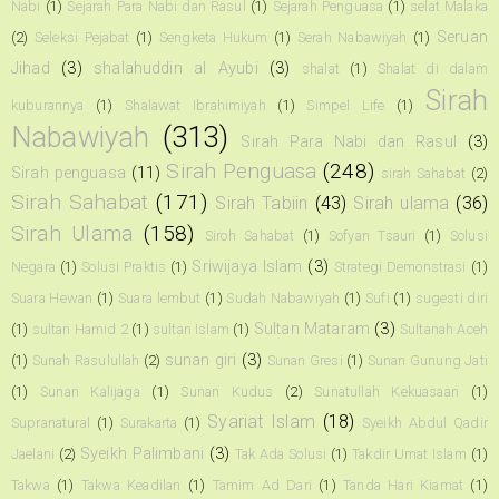
Nabi
(1)
Sejarah Para Nabi dan Rasul
(1)
Sejarah Penguasa
(1)
selat Malaka
Seruan
(2)
Seleksi Pejabat
(1)
Sengketa Hukum
(1)
Serah Nabawiyah
(1)
Jihad
(3)
shalahuddin al Ayubi
(3)
shalat
(1)
Shalat di dalam
Sirah
kuburannya
(1)
Shalawat Ibrahimiyah
(1)
Simpel Life
(1)
Nabawiyah
(313)
Sirah Para Nabi dan Rasul
(3)
Sirah Penguasa
(248)
Sirah penguasa
(11)
sirah Sahabat
(2)
Sirah Sahabat
(171)
Sirah Tabiin
(43)
Sirah ulama
(36)
Sirah Ulama
(158)
Siroh Sahabat
(1)
Sofyan Tsauri
(1)
Solusi
Sriwijaya Islam
(3)
Negara
(1)
Solusi Praktis
(1)
Strategi Demonstrasi
(1)
Suara Hewan
(1)
Suara lembut
(1)
Sudah Nabawiyah
(1)
Sufi
(1)
sugesti diri
Sultan Mataram
(3)
(1)
sultan Hamid 2
(1)
sultan Islam
(1)
Sultanah Aceh
sunan giri
(3)
(1)
Sunah Rasulullah
(2)
Sunan Gresi
(1)
Sunan Gunung Jati
(1)
Sunan Kalijaga
(1)
Sunan Kudus
(2)
Sunatullah Kekuasaan
(1)
Syariat Islam
(18)
Supranatural
(1)
Surakarta
(1)
Syeikh Abdul Qadir
Syeikh Palimbani
(3)
Jaelani
(2)
Tak Ada Solusi
(1)
Takdir Umat Islam
(1)
Takwa
(1)
Takwa Keadilan
(1)
Tamim Ad Dari
(1)
Tanda Hari Kiamat
(1)