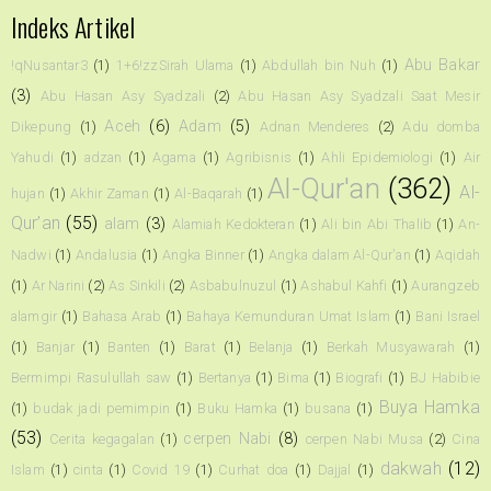
Indeks Artikel
Abu Bakar
!qNusantar3
(1)
1+6!zzSirah Ulama
(1)
Abdullah bin Nuh
(1)
(3)
Abu Hasan Asy Syadzali
(2)
Abu Hasan Asy Syadzali Saat Mesir
Aceh
(6)
Adam
(5)
Dikepung
(1)
Adnan Menderes
(2)
Adu domba
Yahudi
(1)
adzan
(1)
Agama
(1)
Agribisnis
(1)
Ahli Epidemiologi
(1)
Air
Al-Qur'an
(362)
Al-
hujan
(1)
Akhir Zaman
(1)
Al-Baqarah
(1)
Qur’an
(55)
alam
(3)
Alamiah Kedokteran
(1)
Ali bin Abi Thalib
(1)
An-
Nadwi
(1)
Andalusia
(1)
Angka Binner
(1)
Angka dalam Al-Qur'an
(1)
Aqidah
(1)
Ar Narini
(2)
As Sinkili
(2)
Asbabulnuzul
(1)
Ashabul Kahfi
(1)
Aurangzeb
alamgir
(1)
Bahasa Arab
(1)
Bahaya Kemunduran Umat Islam
(1)
Bani Israel
(1)
Banjar
(1)
Banten
(1)
Barat
(1)
Belanja
(1)
Berkah Musyawarah
(1)
Bermimpi Rasulullah saw
(1)
Bertanya
(1)
Bima
(1)
Biografi
(1)
BJ Habibie
Buya Hamka
(1)
budak jadi pemimpin
(1)
Buku Hamka
(1)
busana
(1)
(53)
cerpen Nabi
(8)
Cerita kegagalan
(1)
cerpen Nabi Musa
(2)
Cina
dakwah
(12)
Islam
(1)
cinta
(1)
Covid 19
(1)
Curhat doa
(1)
Dajjal
(1)