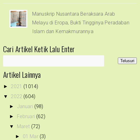
Manuskrip Nusantara Beraksara Arab
Melayu di Eropa, Bukti Tingginya Peradaban
Islam dan Kemakmurannya
Cari Artikel Ketik Lalu Enter
Artikel Lainnya
2021
(1014)
►
2022
(604)
▼
Januari
(98)
►
Februari
(62)
►
Maret
(72)
▼
01 Mar
(3)
►