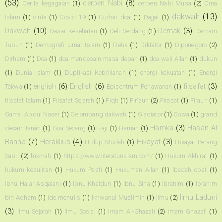
(53)
cerpen Nabi
(8)
Cerita kegagalan
(1)
cerpen Nabi Musa
(2)
Cina
dakwah
(13)
Islam
(1)
cinta
(1)
Covid 19
(1)
Curhat doa
(1)
Dajjal
(1)
Dakwah
(10)
Demak
(3)
Dasar Kesehatan
(1)
Deli Serdang
(1)
Demam
Tubuh
(1)
Demografi Umat Islam
(1)
Detik
(1)
Diktator
(1)
Diponegoro
(2)
Dirham
(1)
Doa
(1)
doa mendesain masa depan
(1)
doa wali Allah
(1)
dukun
(1)
Dunia Islam
(1)
Duplikasi Kebrilianan
(1)
energi kekuatan
(1)
Energi
english
(6)
English
(6)
filsafat
(3)
Takwa
(1)
Episentrum Perlawanan
(1)
filsafat Islam
(1)
Filsafat Sejarah
(1)
Fiqh
(1)
Fir'aun
(2)
Firasat
(1)
Firaun
(1)
Gamal Abdul Naser
(1)
Gelombang dakwah
(1)
Gladiator
(1)
Gowa
(1)
grand
Hamka
(3)
Hasan Al
desain tanah
(1)
Gua Secang
(1)
Haji
(1)
Haman
(1)
Banna
(7)
Heraklius
(4)
Hikayat
(3)
Hidup Mudah
(1)
Hikayat Perang
Sabil
(2)
hikmah
(1)
https://www.literaturislam.com/
(1)
Hukum Akhirat
(1)
hukum kesulitan
(1)
Hukum Pasti
(1)
Hukuman Allah
(1)
Ibadah obat
(1)
Ibnu Hajar Asqalani
(1)
Ibnu Khaldun
(1)
Ibnu Sina
(1)
Ibrahim
(1)
Ibrahim
Ilmu Laduni
bin Adham
(1)
ide menulis
(1)
Ikhwanul Muslimin
(1)
ilmu
(2)
(3)
Ilmu Sejarah
(1)
Ilmu Sosial
(1)
Imam Al-Ghazali
(2)
imam Ghazali
(1)