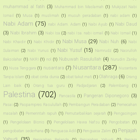
muhammad al fatih
(3)
Muhammad bin Maslamah
(1)
Mukjizat Nabi
Ismail
(1)
Musa
(1)
muslimah
(1)
musuh peradaban
(1)
nabi adam
(1)
Nabi Adam
(75)
Nabi Daud
nabi Adam. Adam
(1)
Nabi Ayub
(1)
(3)
Nabi Ibrahim
(3)
Nabi Isa
(2)
nabi Isa. nabi ismail
(1)
Nabi Ismail
(1)
Nabi Musa
(29)
Nabi Nuh
(6)
Nabi Khaidir
(1)
Nabi Khidir
(1)
Nabi
Nabi Yusuf
(15)
Sulaiman
(2)
Nabi Yunus
(1)
Namrudz
(2)
Nasrulloh
Nubuwah Rasulullah
(4)
Baksolahar
(1)
NKRI
(1)
nol
(1)
Nurudin Zanky
Nusantara
(287)
nusantara
(7)
(1)
Nusa Tenggara
(1)
Nusantara
Olahraga
(6)
Tanpa Islam
(1)
obat cinta dunia
(2)
obat takut mati
(1)
Orang
Lain baik
(1)
Orang tua guru
(1)
Padjadjaran
(2)
Palembang
(1)
Palestina
(702)
Pangeran Diponegoro
(3)
Pancasila
(1)
Pasai
(2)
Paspampres Rasulullah
(1)
Pembangun Peradaban
(2)
Pemecahan
masalah
(1)
Pemerintah rapuh
(1)
Pemutarbalikan sejarah
(1)
Pengasingan
(1)
Pengelolaan Bisnis
(1)
Pengelolaan Hawa Nafsu
(1)
Pengobatan
(1)
Penjajah
pengobatan sederhana
(1)
Penguasa Adil
(1)
Penguasa Zalim
(1)
Yahudi
(35)
Penjajahan Belanda
(1)
Penjajahan Yahudi
(1)
Penjara