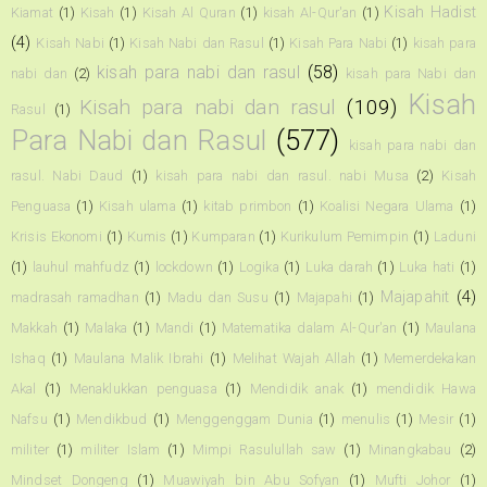
Kisah Hadist
Kiamat
(1)
Kisah
(1)
Kisah Al Quran
(1)
kisah Al-Qur'an
(1)
(4)
Kisah Nabi
(1)
Kisah Nabi dan Rasul
(1)
Kisah Para Nabi
(1)
kisah para
kisah para nabi dan rasul
(58)
nabi dan
(2)
kisah para Nabi dan
Kisah
Kisah para nabi dan rasul
(109)
Rasul
(1)
Para Nabi dan Rasul
(577)
kisah para nabi dan
rasul. Nabi Daud
(1)
kisah para nabi dan rasul. nabi Musa
(2)
Kisah
Penguasa
(1)
Kisah ulama
(1)
kitab primbon
(1)
Koalisi Negara Ulama
(1)
Krisis Ekonomi
(1)
Kumis
(1)
Kumparan
(1)
Kurikulum Pemimpin
(1)
Laduni
(1)
lauhul mahfudz
(1)
lockdown
(1)
Logika
(1)
Luka darah
(1)
Luka hati
(1)
Majapahit
(4)
madrasah ramadhan
(1)
Madu dan Susu
(1)
Majapahi
(1)
Makkah
(1)
Malaka
(1)
Mandi
(1)
Matematika dalam Al-Qur'an
(1)
Maulana
Ishaq
(1)
Maulana Malik Ibrahi
(1)
Melihat Wajah Allah
(1)
Memerdekakan
Akal
(1)
Menaklukkan penguasa
(1)
Mendidik anak
(1)
mendidik Hawa
Nafsu
(1)
Mendikbud
(1)
Menggenggam Dunia
(1)
menulis
(1)
Mesir
(1)
militer
(1)
militer Islam
(1)
Mimpi Rasulullah saw
(1)
Minangkabau
(2)
Mindset Dongeng
(1)
Muawiyah bin Abu Sofyan
(1)
Mufti Johor
(1)