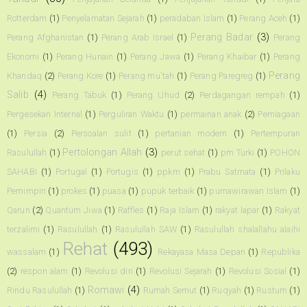
Rotterdam
(1)
Penyelamatan Sejarah
(1)
peradaban Islam
(1)
Perang Aceh
(1)
Perang Badar
(3)
Perang Afghanistan
(1)
Perang Arab Israel
(1)
Perang
Ekonomi
(1)
Perang Hunain
(1)
Perang Jawa
(1)
Perang Khaibar
(1)
Perang
Perang
Khandaq
(2)
Perang Kore
(1)
Perang mu'tah
(1)
Perang Paregreg
(1)
Salib
(4)
Perang Tabuk
(1)
Perang Uhud
(2)
Perdagangan rempah
(1)
Pergesekan Internal
(1)
Perguliran Waktu
(1)
permainan anak
(2)
Perniagaan
(1)
Persia
(2)
Persoalan sulit
(1)
pertanian modern
(1)
Pertempuran
Pertolongan Allah
(3)
Rasulullah
(1)
perut sehat
(1)
pm Turki
(1)
POHON
SAHABI
(1)
Portugal
(1)
Portugis
(1)
ppkm
(1)
Prabu Satmata
(1)
Prilaku
Pemimpin
(1)
prokes
(1)
puasa
(1)
pupuk terbaik
(1)
purnawirawan Islam
(1)
Qarun
(2)
Quantum Jiwa
(1)
Raffles
(1)
Raja Islam
(1)
rakyat lapar
(1)
Rakyat
terzalimi
(1)
Rasulullah
(1)
Rasulullah SAW
(1)
Rasulullah shalallahu alaihi
Rehat
(493)
wassalam
(1)
Rekayasa Masa Depan
(1)
Republika
(2)
respon alam
(1)
Revolusi diri
(1)
Revolusi Sejarah
(1)
Revolusi Sosial
(1)
Romawi
(4)
Rindu Rasulullah
(1)
Rumah Semut
(1)
Ruqyah
(1)
Rustum
(1)