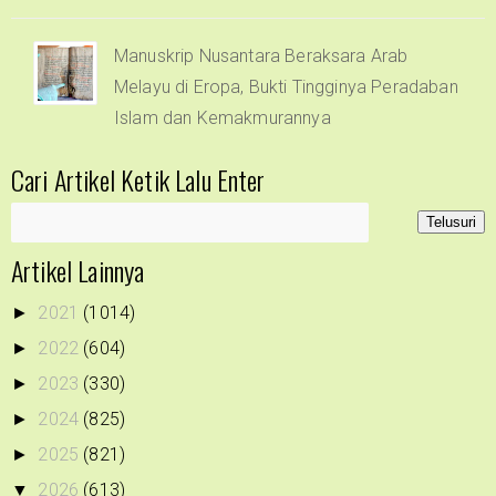
Manuskrip Nusantara Beraksara Arab
Melayu di Eropa, Bukti Tingginya Peradaban
Islam dan Kemakmurannya
Cari Artikel Ketik Lalu Enter
Artikel Lainnya
2021
(1014)
►
2022
(604)
►
2023
(330)
►
2024
(825)
►
2025
(821)
►
2026
(613)
▼