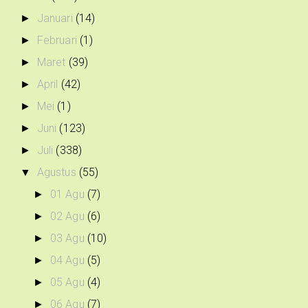
Januari
(14)
►
Februari
(1)
►
Maret
(39)
►
April
(42)
►
Mei
(1)
►
Juni
(123)
►
Juli
(338)
►
Agustus
(55)
▼
01 Agu
(7)
►
02 Agu
(6)
►
03 Agu
(10)
►
04 Agu
(5)
►
05 Agu
(4)
►
06 Agu
(7)
►