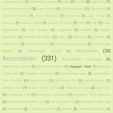
Instropeksi diri
(1)
interpretasi sejarah
(1)
Islam
(1)
ISLAM
(2)
Islam Cina
(1)
Islam dalam Bahaya
(2)
Islam di India
(1)
Islam Nusantara
(1)
Islampobia
(1)
Istana Al-Hambra
(1)
Istana Penguasa
(1)
Istiqamah
(1)
Jalan Hidup
(1)
Jamuran
(1)
Jebakan Istana
(1)
Jendral Mc Arthu
(1)
Jibril
(1)
jihad
(1)
Jiwa
Berkecamuk
(1)
Jiwa Mujahid
(1)
Jogyakarta
(1)
jordania
(1)
jurriyah
Rasulullah
(1)
Kabinet Abu Bakar
(1)
Kajian
(1)
kambing
(1)
Karamah
(1)
Karya Besar
(1)
Karya Fenomenal
(1)
Kebebasan beragama
(1)
Kebohongan
kecerdasan
(20)
Pejabat
(1)
Kebohongan Yahudi
(1)
Kecerdasan
(331)
Kecerdasan Finansial
(4)
Kecerdasan Laduni
(1)
Kedok Keshalehan
(1)
Kejayaan Islam
(1)
Kejayaan
Umat Islam
(1)
Kekalahan Intelektual
(1)
Kekhalifahan Islam
(2)
Kekhalifahan
Turki Utsmani
(1)
Keluar Krisis
(1)
Kemiskinan Diri
(1)
Kepemimpinan
(1)
kerajaan Islam
(1)
kerajaan Islam di India
(1)
Kerajaan Sriwijaya
(2)
Kesehatan
(1)
Kesultanan Aceh
(1)
Kesultanan Nusantara
(1)
Ketuhanan Yang Maha Esa
(1)
Keturunan Rasulullah saw
(1)
Keunggulan ilmu
(1)
keunggulan teknologi
(1)
Kezaliman
(2)
KH Hasyim Ashari
(1)
Khaidir
(2)
Khalifatur Rasyidin
(1)