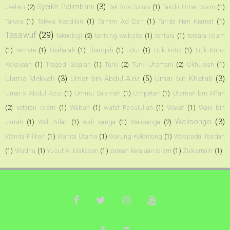
Syeikh Palimbani
(3)
Jaelani
(2)
Tak Ada Solusi
(1)
Takdir Umat Islam
(1)
Takwa
(1)
Takwa Keadilan
(1)
Tamim Ad Dari
(1)
Tanda Hari Kiamat
(1)
Tasawuf
(29)
teknologi
(2)
tentang website
(1)
tentara
(1)
tentara Islam
(1)
Ternate
(1)
Thaharah
(1)
Thariqah
(1)
tidur
(1)
Titik kritis
(1)
Titik Kritis
Kekayaan
(1)
Tragedi Sejarah
(1)
Turki
(2)
Turki Utsmani
(2)
Ukhuwah
(1)
Ulama Mekkah
(3)
Umar bin Abdul Aziz
(5)
Umar bin Khatab
(3)
Umar k Abdul Aziz
(1)
Ummu Salamah
(1)
Umpetan
(1)
Utsman bin Affan
(2)
veteran islam
(1)
Wabah
(1)
wafat Rasulullah
(1)
Wakaf
(1)
Waki bin
Walisongo
(3)
Jarrah
(1)
Wali Allah
(1)
wali sanga
(1)
Walisanga
(2)
Wanita Pilihan
(1)
Wanita Utama
(1)
Warung Kelontong
(1)
Waspadai Ibadah
(1)
Wudhu
(1)
Yusuf Al Makasari
(1)
zaman kerajaan islam
(1)
Zulkarnain
(1)