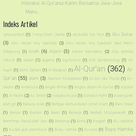
Interaksi Al-Qur’anul Karim Bersama Jiwa-Jiwa
Manu...
Indeks Artikel
Abu Bakar
!qNusantar3
(1)
1+6!zzSirah Ulama
(1)
Abdullah bin Nuh
(1)
(3)
Abu Hasan Asy Syadzali
(2)
Abu Hasan Asy Syadzali Saat Mesir
Aceh
(6)
Adam
(5)
Dikepung
(1)
Adnan Menderes
(2)
Adu domba
Yahudi
(1)
adzan
(1)
Agama
(1)
Agribisnis
(1)
Ahli Epidemiologi
(1)
Air
Al-Qur'an
(362)
Al-
hujan
(1)
Akhir Zaman
(1)
Al-Baqarah
(1)
Qur’an
(55)
alam
(3)
Alamiah Kedokteran
(1)
Ali bin Abi Thalib
(1)
An-
Nadwi
(1)
Andalusia
(1)
Angka Binner
(1)
Angka dalam Al-Qur'an
(1)
Aqidah
(1)
Ar Narini
(2)
As Sinkili
(2)
Asbabulnuzul
(1)
Ashabul Kahfi
(1)
Aurangzeb
alamgir
(1)
Bahasa Arab
(1)
Bahaya Kemunduran Umat Islam
(1)
Bani Israel
(1)
Banjar
(1)
Banten
(1)
Barat
(1)
Belanja
(1)
Berkah Musyawarah
(1)
Bermimpi Rasulullah saw
(1)
Bertanya
(1)
Bima
(1)
Biografi
(1)
BJ Habibie
Buya Hamka
(1)
budak jadi pemimpin
(1)
Buku Hamka
(1)
busana
(1)