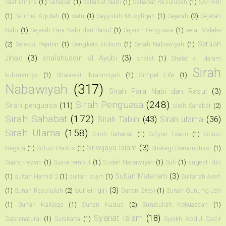
Saat Dihina
(1)
Sahabat
(1)
sahabat Nabi
(1)
Sahabat Rasulullah
(1)
SAHABI
(1)
Salimul Aqidah
(1)
satu
(1)
Sayyidah Musyfiqah
(1)
Sejarah
(2)
Sejarah
Nabi
(1)
Sejarah Para Nabi dan Rasul
(1)
Sejarah Penguasa
(1)
selat Malaka
Seruan
(2)
Seleksi Pejabat
(1)
Sengketa Hukum
(1)
Serah Nabawiyah
(1)
Jihad
(3)
shalahuddin al Ayubi
(3)
shalat
(1)
Shalat di dalam
Sirah
kuburannya
(1)
Shalawat Ibrahimiyah
(1)
Simpel Life
(1)
Nabawiyah
(317)
Sirah Para Nabi dan Rasul
(3)
Sirah Penguasa
(248)
Sirah penguasa
(11)
sirah Sahabat
(2)
Sirah Sahabat
(172)
Sirah Tabiin
(43)
Sirah ulama
(36)
Sirah Ulama
(158)
Siroh Sahabat
(1)
Sofyan Tsauri
(1)
Solusi
Sriwijaya Islam
(3)
Negara
(1)
Solusi Praktis
(1)
Strategi Demonstrasi
(1)
Suara Hewan
(1)
Suara lembut
(1)
Sudah Nabawiyah
(1)
Sufi
(1)
sugesti diri
Sultan Mataram
(3)
(1)
sultan Hamid 2
(1)
sultan Islam
(1)
Sultanah Aceh
sunan giri
(3)
(1)
Sunah Rasulullah
(2)
Sunan Gresi
(1)
Sunan Gunung Jati
(1)
Sunan Kalijaga
(1)
Sunan Kudus
(2)
Sunatullah Kekuasaan
(1)
Syariat Islam
(18)
Supranatural
(1)
Surakarta
(1)
Syeikh Abdul Qadir