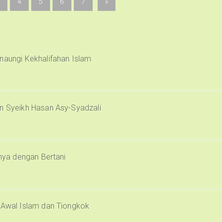
4
5
6
7
»
naungi Kekhalifahan Islam
an Syeikh Hasan Asy-Syadzali
inya dengan Bertani
i Awal Islam dan Tiongkok