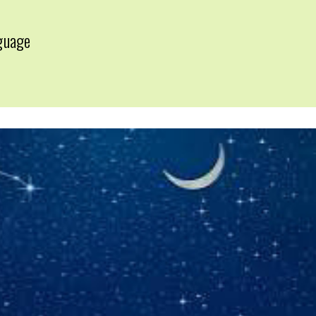
guage
▼