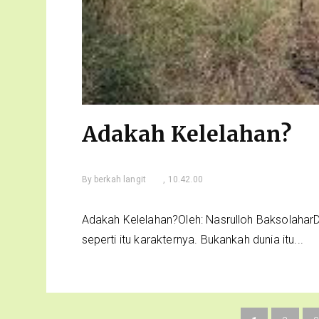
Adakah Kelelahan?
By
berkah langit
, 10.42.00
Adakah Kelelahan?Oleh: Nasrulloh BaksolaharD
seperti itu karakternya. Bukankah dunia itu...