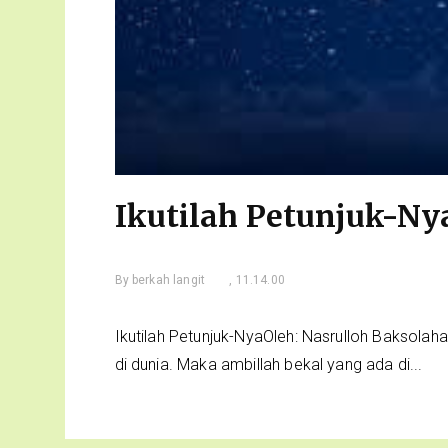
Ikutilah Petunjuk-Ny
By
berkah langit
, 11.14.00
Ikutilah Petunjuk-NyaOleh: Nasrulloh Baksola
di dunia. Maka ambillah bekal yang ada di...