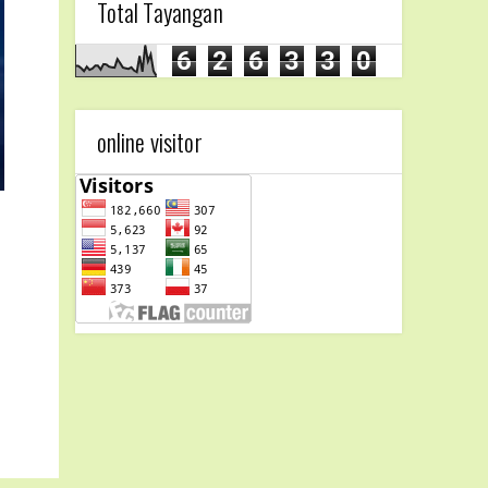
Total Tayangan
6
2
6
3
3
0
online visitor