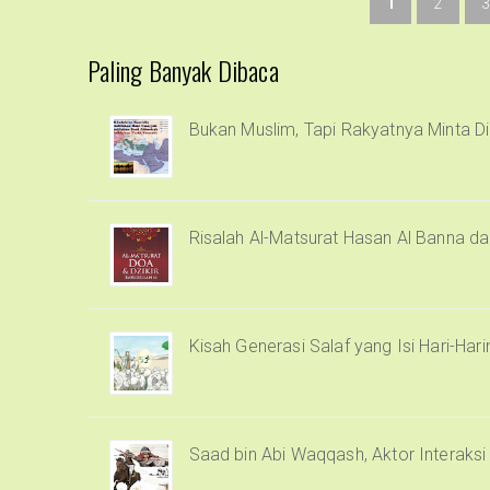
1
2
3
Paling Banyak Dibaca
Bukan Muslim, Tapi Rakyatnya Minta Di
Risalah Al-Matsurat Hasan Al Banna d
Kisah Generasi Salaf yang Isi Hari-Har
Saad bin Abi Waqqash, Aktor Interaks