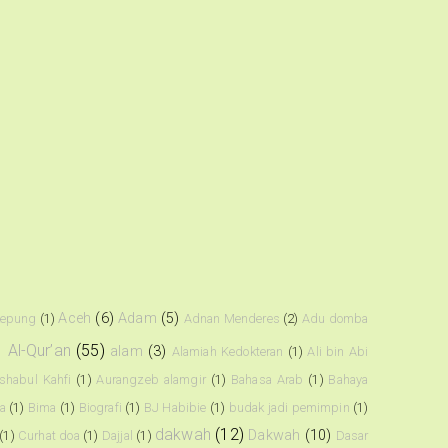
Aceh
(6)
Adam
(5)
kepung
(1)
Adnan Menderes
(2)
Adu domba
)
Al-Qur’an
(55)
alam
(3)
Alamiah Kedokteran
(1)
Ali bin Abi
shabul Kahfi
(1)
Aurangzeb alamgir
(1)
Bahasa Arab
(1)
Bahaya
a
(1)
Bima
(1)
Biografi
(1)
BJ Habibie
(1)
budak jadi pemimpin
(1)
dakwah
(12)
Dakwah
(10)
(1)
Curhat doa
(1)
Dajjal
(1)
Dasar