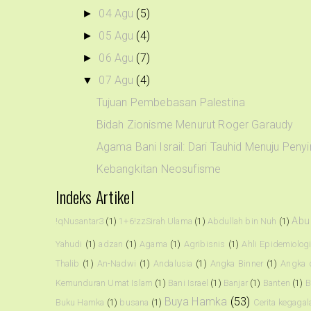
04 Agu
(5)
►
05 Agu
(4)
►
06 Agu
(7)
►
07 Agu
(4)
▼
Tujuan Pembebasan Palestina
Bidah Zionisme Menurut Roger Garaudy
Agama Bani Israil: Dari Tauhid Menuju Peny
Kebangkitan Neosufisme
Indeks Artikel
Abu
!qNusantar3
(1)
1+6!zzSirah Ulama
(1)
Abdullah bin Nuh
(1)
Yahudi
(1)
adzan
(1)
Agama
(1)
Agribisnis
(1)
Ahli Epidemiolog
Thalib
(1)
An-Nadwi
(1)
Andalusia
(1)
Angka Binner
(1)
Angka 
Kemunduran Umat Islam
(1)
Bani Israel
(1)
Banjar
(1)
Banten
(1)
B
Buya Hamka
(53)
Buku Hamka
(1)
busana
(1)
Cerita kegagal