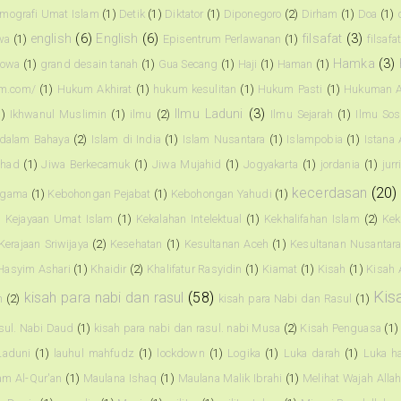
mografi Umat Islam
(1)
Detik
(1)
Diktator
(1)
Diponegoro
(2)
Dirham
(1)
Doa
(1)
english
(6)
English
(6)
filsafat
(3)
wa
(1)
Episentrum Perlawanan
(1)
filsafa
Hamka
(3)
owa
(1)
grand desain tanah
(1)
Gua Secang
(1)
Haji
(1)
Haman
(1)
am.com/
(1)
Hukum Akhirat
(1)
hukum kesulitan
(1)
Hukum Pasti
(1)
Hukuman A
Ilmu Laduni
(3)
1)
Ikhwanul Muslimin
(1)
ilmu
(2)
Ilmu Sejarah
(1)
Ilmu Sos
 dalam Bahaya
(2)
Islam di India
(1)
Islam Nusantara
(1)
Islampobia
(1)
Istana
ihad
(1)
Jiwa Berkecamuk
(1)
Jiwa Mujahid
(1)
Jogyakarta
(1)
jordania
(1)
jur
kecerdasan
(20)
agama
(1)
Kebohongan Pejabat
(1)
Kebohongan Yahudi
(1)
)
Kejayaan Umat Islam
(1)
Kekalahan Intelektual
(1)
Kekhalifahan Islam
(2)
Kek
Kerajaan Sriwijaya
(2)
Kesehatan
(1)
Kesultanan Aceh
(1)
Kesultanan Nusantar
Hasyim Ashari
(1)
Khaidir
(2)
Khalifatur Rasyidin
(1)
Kiamat
(1)
Kisah
(1)
Kisah 
Kis
kisah para nabi dan rasul
(58)
n
(2)
kisah para Nabi dan Rasul
(1)
asul. Nabi Daud
(1)
kisah para nabi dan rasul. nabi Musa
(2)
Kisah Penguasa
(1)
Laduni
(1)
lauhul mahfudz
(1)
lockdown
(1)
Logika
(1)
Luka darah
(1)
Luka ha
am Al-Qur'an
(1)
Maulana Ishaq
(1)
Maulana Malik Ibrahi
(1)
Melihat Wajah Alla