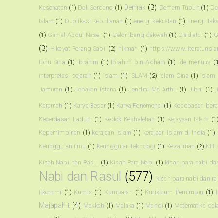
Demak
(3)
Kesehatan
(1)
Deli Serdang
(1)
Demam Tubuh
(1)
De
Islam
(1)
Duplikasi Kebrilianan
(1)
energi kekuatan
(1)
Energi Tak
(1)
Gamal Abdul Naser
(1)
Gelombang dakwah
(1)
Gladiator
(1)
G
(3)
Hikayat Perang Sabil
(2)
hikmah
(1)
https://www.literaturisl
Ibnu Sina
(1)
Ibrahim
(1)
Ibrahim bin Adham
(1)
ide menulis
(
interpretasi sejarah
(1)
Islam
(1)
ISLAM
(2)
Islam Cina
(1)
Islam
Jamuran
(1)
Jebakan Istana
(1)
Jendral Mc Arthu
(1)
Jibril
(1)
j
Karamah
(1)
Karya Besar
(1)
Karya Fenomenal
(1)
Kebebasan ber
Kecerdasan Laduni
(1)
Kedok Keshalehan
(1)
Kejayaan Islam
(1
Kepemimpinan
(1)
kerajaan Islam
(1)
kerajaan Islam di India
(1)
Keunggulan ilmu
(1)
keunggulan teknologi
(1)
Kezaliman
(2)
KH 
Kisah Nabi dan Rasul
(1)
Kisah Para Nabi
(1)
kisah para nabi da
Nabi dan Rasul
(577)
kisah para nabi dan r
Ekonomi
(1)
Kumis
(1)
Kumparan
(1)
Kurikulum Pemimpin
(1)
Majapahit
(4)
Makkah
(1)
Malaka
(1)
Mandi
(1)
Matematika dal