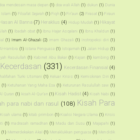
doa mendesain masa depan
(1)
doa wali Allah
(1)
dukun
(1)
Dunia
t Islam
(1)
Filsafat Sejarah
(1)
Fiqh
(1)
Fir'aun
(2)
Firasat
(1)
Firaun
Hasan Al Banna
(7)
Heraklius
(4)
Hikayat
Hidup Mudah
(1)
llah
(1)
Ibadah obat
(1)
Ibnu Hajar Asqalani
(1)
Ibnu Khaldun
(1)
ial
(1)
Imam Al-Ghazali
(2)
imam Ghazali
(1)
Instropeksi diri
(1)
 Al-Hambra
(1)
Istana Penguasa
(1)
Istiqamah
(1)
Jalan Hidup
(1)
riyah Rasulullah
(1)
Kabinet Abu Bakar
(1)
Kajian
(1)
kambing
(1)
Kecerdasan
(331)
Kecerdasan Finansial
(4)
halifahan Turki Utsmani
(1)
Keluar Krisis
(1)
Kemiskinan Diri
(1)
a
(1)
Ketuhanan Yang Maha Esa
(1)
Keturunan Rasulullah saw
(1)
Kisah Hadist
(4)
Al Quran
(1)
kisah Al-Qur'an
(1)
Kisah Nabi
(1)
Kisah Para
ah para nabi dan rasul
(108)
Kisah ulama
(1)
kitab primbon
(1)
Koalisi Negara Ulama
(1)
Krisis
ti
(1)
madrasah ramadhan
(1)
Madu dan Susu
(1)
Majapahi
(1)
h
(1)
Memerdekakan Akal
(1)
Menaklukkan penguasa
(1)
Mendidik