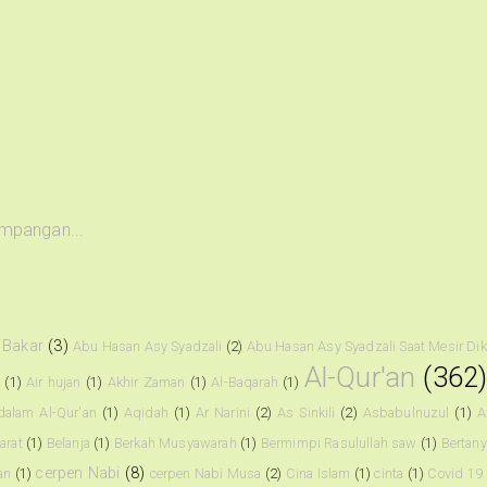
impangan...
 Bakar
(3)
Abu Hasan Asy Syadzali
(2)
Abu Hasan Asy Syadzali Saat Mesir Di
Al-Qur'an
(362
i
(1)
Air hujan
(1)
Akhir Zaman
(1)
Al-Baqarah
(1)
dalam Al-Qur'an
(1)
Aqidah
(1)
Ar Narini
(2)
As Sinkili
(2)
Asbabulnuzul
(1)
A
arat
(1)
Belanja
(1)
Berkah Musyawarah
(1)
Bermimpi Rasulullah saw
(1)
Bertany
cerpen Nabi
(8)
an
(1)
cerpen Nabi Musa
(2)
Cina Islam
(1)
cinta
(1)
Covid 19