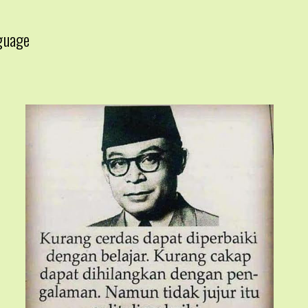
guage
▼