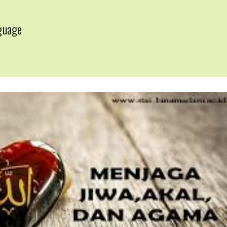
guage
▼