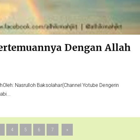
ertemuannya Dengan Allah
Oleh: Nasrulloh Baksolahar(Channel Yotube Dengerin
bi...
4
5
6
7
»