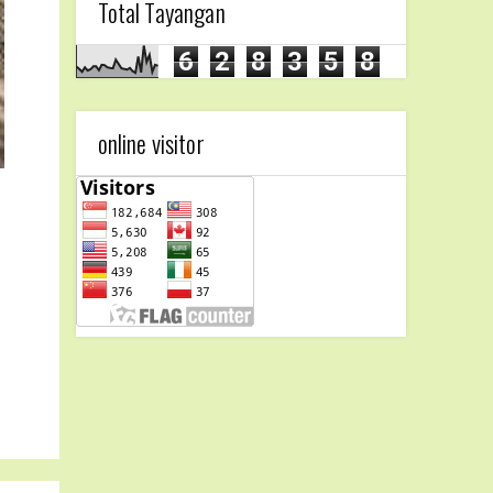
Total Tayangan
6
2
8
3
5
8
online visitor