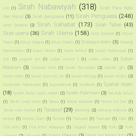
Sirah Nabawiyah
(318)
Sirah Para Nabi
Life
(1)
Sirah Penguasa
(248)
dan Rasul
(3)
Sirah penguasa
(11)
Sirah Sahabat
(173)
Sirah Tabiin
(43)
sirah Sahabat
(2)
Sirah Ulama
(158)
Sirah ulama
(36)
Siroh Sahabat
(1)
Sofyan
Sriwijaya Islam
(3)
Tsauri
(1)
Solusi Negara
(1)
Solusi Praktis
(1)
Strategi
Demonstrasi
(1)
Suara Hewan
(1)
Suara lembut
(1)
Sudah Nabawiyah
(1)
Sultan
Sufi
(1)
sugesti diri
(1)
sultan Hamid 2
(1)
sultan Islam
(1)
Mataram
(3)
sunan giri
(3)
Sultanah Aceh
(1)
Sunah Rasulullah
(2)
Sunan Gresi
(1)
Sunan Gunung Jati
(1)
Sunan Kalijaga
(1)
Sunan Kudus
(2)
Syariat Islam
Sunatullah Kekuasaan
(1)
Supranatural
(1)
Surakarta
(1)
(18)
Syeikh Palimbani
(3)
Syeikh Abdul Qadir Jaelani
(2)
Tak Ada Solusi
(1)
Takdir Umat Islam
(1)
Takwa
(1)
Takwa Keadilan
(1)
Tamim Ad Dari
(1)
Tasawuf
(29)
Tanda Hari Kiamat
(1)
teknologi
(2)
tentang website
(1)
tentara
(1)
tentara Islam
(1)
Ternate
(1)
Thaharah
(1)
Thariqah
(1)
tidur
(1)
Titik kritis
(1)
Titik Kritis Kekayaan
(1)
Tragedi Sejarah
(1)
Turki
(2)
Turki
Ulama Mekkah
(3)
Umar bin Abdul Aziz
(5)
Utsmani
(2)
Ukhuwah
(1)