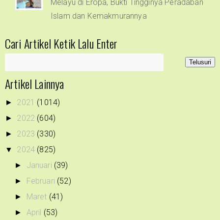
Melayu di Eropa, Bukti Tingginya Peradaban
Islam dan Kemakmurannya
Cari Artikel Ketik Lalu Enter
Artikel Lainnya
2021
(1014)
►
2022
(604)
►
2023
(330)
►
2024
(825)
▼
Januari
(39)
►
Februari
(52)
►
Maret
(41)
►
April
(53)
►