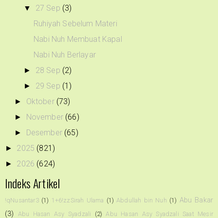
27 Sep
(3)
▼
Ruhiyah Sebelum Materi
Nabi Nuh Membuat Kapal
Nabi Nuh Berlayar
28 Sep
(2)
►
29 Sep
(1)
►
Oktober
(73)
►
November
(66)
►
Desember
(65)
►
2025
(821)
►
2026
(624)
►
Indeks Artikel
Abu Bakar
!qNusantar3
(1)
1+6!zzSirah Ulama
(1)
Abdullah bin Nuh
(1)
(3)
Abu Hasan Asy Syadzali
(2)
Abu Hasan Asy Syadzali Saat Mesir