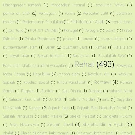
Perdagangan rempah
(1)
Pergesekan Internal
(1)
Perguliran Waktu
(1)
permainan anak
(2)
Perniagaan
(1)
Persia
(2)
Persoalan sulit
(1)
pertanian
Pertolongan Allah
(3)
modern
(1)
Pertempuran Rasulullah
(1)
perut sehat
(1)
pm Turki
(1)
POHON SAHABI
(1)
Portugal
(1)
Portugis
(1)
ppkm
(1)
Prabu
Satmata
(1)
Prilaku Pemimpin
(1)
prokes
(1)
puasa
(1)
pupuk terbaik
(1)
purnawirawan Islam
(1)
Qarun
(2)
Quantum Jiwa
(1)
Raffles
(1)
Raja Islam
(1)
rakyat lapar
(1)
Rakyat terzalimi
(1)
Rasulullah
(1)
Rasulullah SAW
(1)
Rehat
(493)
Rasulullah shalallahu alaihi wassalam
(1)
Rekayasa
Masa Depan
(1)
Republika
(2)
respon alam
(1)
Revolusi diri
(1)
Revolusi
Romawi
(4)
Sejarah
(1)
Revolusi Sosial
(1)
Rindu Rasulullah
(1)
Rumah
Semut
(1)
Ruqyah
(1)
Rustum
(1)
Saat Dihina
(1)
Sahabat
(1)
sahabat Nabi
(1)
Sahabat Rasulullah
(1)
SAHABI
(1)
Salimul Aqidah
(1)
satu
(1)
Sayyidah
Musyfiqah
(1)
Sejarah
(2)
Sejarah Nabi
(1)
Sejarah Para Nabi dan Rasul
(1)
Sejarah Penguasa
(1)
selat Malaka
(2)
Seleksi Pejabat
(1)
Sengketa Hukum
Seruan Jihad
(3)
shalahuddin al Ayubi
(3)
(1)
Serah Nabawiyah
(1)
shalat
(1)
Shalat di dalam kuburannya
(1)
Shalawat Ibrahimiyah
(1)
Simpel