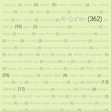
Aceh
(6)
Adam
(5)
Dikepung
(1)
Adnan Menderes
(2)
Adu domba
Yahudi
(1)
adzan
(1)
Agama
(1)
Agribisnis
(1)
Ahli Epidemiologi
(1)
Air
Al-Qur'an
(362)
Al-
hujan
(1)
Akhir Zaman
(1)
Al-Baqarah
(1)
Qur’an
(55)
alam
(3)
Alamiah Kedokteran
(1)
Ali bin Abi Thalib
(1)
An-
Nadwi
(1)
Andalusia
(1)
Angka Binner
(1)
Angka dalam Al-Qur'an
(1)
Aqidah
(1)
Ar Narini
(2)
As Sinkili
(2)
Asbabulnuzul
(1)
Ashabul Kahfi
(1)
Aurangzeb
alamgir
(1)
Bahasa Arab
(1)
Bahaya Kemunduran Umat Islam
(1)
Bani Israel
(1)
Banjar
(1)
Banten
(1)
Barat
(1)
Belanja
(1)
Berkah Musyawarah
(1)
Bermimpi Rasulullah saw
(1)
Bertanya
(1)
Bima
(1)
Biografi
(1)
BJ Habibie
Buya Hamka
(1)
budak jadi pemimpin
(1)
Buku Hamka
(1)
busana
(1)
(53)
cerpen Nabi
(8)
Cerita kegagalan
(1)
cerpen Nabi Musa
(2)
Cina
dakwah
(13)
Islam
(1)
cinta
(1)
Covid 19
(1)
Curhat doa
(1)
Dajjal
(1)
Dakwah
(12)
Demak
(3)
Dasar Kesehatan
(1)
Deli Serdang
(1)
Demam
Tubuh
(1)
Demografi Umat Islam
(1)
Detik
(1)
Diktator
(1)
Diponegoro
(2)
Dirham
(1)
Doa
(1)
doa mendesain masa depan
(1)
doa wali Allah
(1)
dukun
(1)
Dunia Islam
(1)
Duplikasi Kebrilianan
(1)
Ekonomi
(2)
energi kekuatan
(1)