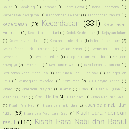
Kajian
(1)
kambing
(1)
Karamah
(1)
Karya Besar
(1)
Karya Fenomenal
(1)
Kebebasan beragama
(1)
Kebohongan Pejabat
(1)
Kebohongan Yahudi
(1)
Kecerdasan
(331)
kecerdasan
(20)
Kecerdasan
Finansial
(4)
Kecerdasan Laduni
(1)
Kedok Keshalehan
(1)
Kejayaan Islam
(1)
Kejayaan Umat Islam
(1)
Kekalahan Intelektual
(1)
Kekhalifahan Islam
(2)
Kekhalifahan Turki Utsmani
(1)
Keluar Krisis
(1)
Kemiskinan Diri
(1)
Kepemimpinan
(1)
kerajaan Islam
(1)
kerajaan Islam di India
(1)
Kerajaan
Sriwijaya
(2)
Kesehatan
(1)
Kesultanan Aceh
(1)
Kesultanan Nusantara
(1)
Ketuhanan Yang Maha Esa
(1)
Keturunan Rasulullah saw
(1)
Keunggulan
ilmu
(1)
keunggulan teknologi
(1)
Kezaliman
(2)
KH Hasyim Ashari
(1)
Khaidir
(2)
Khalifatur Rasyidin
(1)
Kiamat
(1)
Kisah
(1)
Kisah Al Quran
(1)
Kisah Hadist
(4)
kisah Al-Qur'an
(1)
Kisah Nabi
(1)
Kisah Nabi dan Rasul
kisah para nabi dan
(1)
Kisah Para Nabi
(1)
kisah para nabi dan
(2)
Kisah para nabi dan
rasul
(58)
kisah para Nabi dan Rasul
(1)
Kisah Para Nabi dan Rasul
rasul
(110)