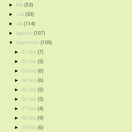
Mei
(53)
►
Juni
(53)
►
Juli
(114)
►
Agustus
(107)
►
September
(109)
▼
01 Sep
(7)
►
02 Sep
(5)
►
03 Sep
(6)
►
04 Sep
(6)
►
05 Sep
(5)
►
06 Sep
(5)
►
07 Sep
(4)
►
08 Sep
(9)
►
09 Sep
(6)
►