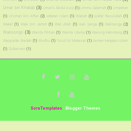
Umar bin Khatab
(3)
Umar k Abdul Aziz
(1)
Ummu Salamah
(1)
Umpetan
(1)
Utsman bin Affan
(2)
veteran islam
(1)
Wabah
(1)
wafat Rasulullah
(1)
Wakaf
(1)
Waki bin Jarrah
(1)
Wali Allah
(1)
wali sanga
(1)
Walisanga
(2)
Walisongo
(3)
Wanita Pilihan
(1)
Wanita Utama
(1)
Warung Kelontong
(1)
Waspadai Ibadah
(1)
Wudhu
(1)
Yusuf Al Makasari
(1)
zaman kerajaan islam
(1)
Zulkarnain
(1)
SoraTemplates
|
Blogger Themes