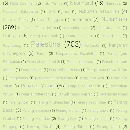
Nabi Yusuf
(15)
(6)
Nabi Sulaiman
(2)
Nabi Yunus
(1)
Namrudz
(2)
Nubuwah Rasulullah
(4)
Nasrulloh Baksolahar
(1)
NKRI
(1)
nol
(1)
Nusantara
nusantara
(7)
Nurudin Zanky
(1)
Nusa Tenggara
(1)
(289)
Nusantara Tanpa Islam
(1)
obat cinta dunia
(2)
obat takut mati
(1)
Olahraga
(6)
Orang Lain baik
(1)
Orang tua guru
(1)
Padjadjaran
(2)
Palestina
(703)
Pangeran
Palembang
(1)
Pancasila
(1)
Diponegoro
(3)
Pasai
(2)
Paspampres Rasulullah
(1)
Pembangun
Peradaban
(2)
Pemecahan masalah
(1)
Pemerintah rapuh
(1)
Pemutarbalikan
sejarah
(1)
Pengasingan
(1)
Pengelolaan Bisnis
(1)
Pengelolaan Hawa Nafsu
(1)
Pengobatan
(1)
pengobatan sederhana
(1)
Penguasa Adil
(1)
Penguasa
Penjajah Yahudi
(35)
Zalim
(1)
Penjajahan Belanda
(1)
Penjajahan
Yahudi
(1)
Penjara Rotterdam
(1)
Penyelamatan Sejarah
(1)
peradaban Islam
Perang
(1)
Perang Aceh
(1)
Perang Afghanistan
(1)
Perang Arab Israel
(1)
Badar
(3)
Perang Ekonomi
(1)
Perang Hunain
(1)
Perang Jawa
(1)
Perang
Khaibar
(1)
Perang Khandaq
(2)
Perang Kore
(1)
Perang mu'tah
(1)
Perang
Perang Salib
(4)
Paregreg
(1)
Perang Tabuk
(1)
Perang Uhud
(2)