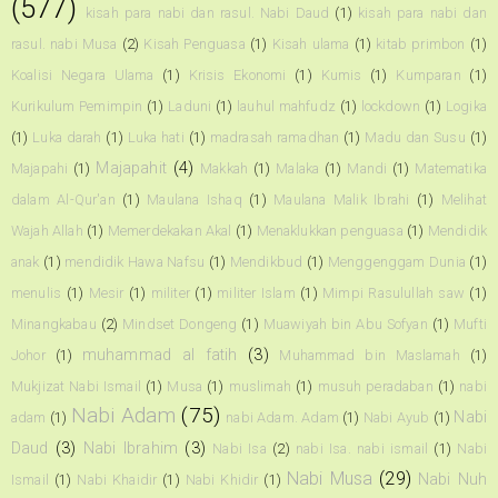
(577)
kisah para nabi dan rasul. Nabi Daud
(1)
kisah para nabi dan
rasul. nabi Musa
(2)
Kisah Penguasa
(1)
Kisah ulama
(1)
kitab primbon
(1)
Koalisi Negara Ulama
(1)
Krisis Ekonomi
(1)
Kumis
(1)
Kumparan
(1)
Kurikulum Pemimpin
(1)
Laduni
(1)
lauhul mahfudz
(1)
lockdown
(1)
Logika
(1)
Luka darah
(1)
Luka hati
(1)
madrasah ramadhan
(1)
Madu dan Susu
(1)
Majapahit
(4)
Majapahi
(1)
Makkah
(1)
Malaka
(1)
Mandi
(1)
Matematika
dalam Al-Qur'an
(1)
Maulana Ishaq
(1)
Maulana Malik Ibrahi
(1)
Melihat
Wajah Allah
(1)
Memerdekakan Akal
(1)
Menaklukkan penguasa
(1)
Mendidik
anak
(1)
mendidik Hawa Nafsu
(1)
Mendikbud
(1)
Menggenggam Dunia
(1)
menulis
(1)
Mesir
(1)
militer
(1)
militer Islam
(1)
Mimpi Rasulullah saw
(1)
Minangkabau
(2)
Mindset Dongeng
(1)
Muawiyah bin Abu Sofyan
(1)
Mufti
muhammad al fatih
(3)
Johor
(1)
Muhammad bin Maslamah
(1)
Mukjizat Nabi Ismail
(1)
Musa
(1)
muslimah
(1)
musuh peradaban
(1)
nabi
Nabi Adam
(75)
Nabi
adam
(1)
nabi Adam. Adam
(1)
Nabi Ayub
(1)
Daud
(3)
Nabi Ibrahim
(3)
Nabi Isa
(2)
nabi Isa. nabi ismail
(1)
Nabi
Nabi Musa
(29)
Nabi Nuh
Ismail
(1)
Nabi Khaidir
(1)
Nabi Khidir
(1)