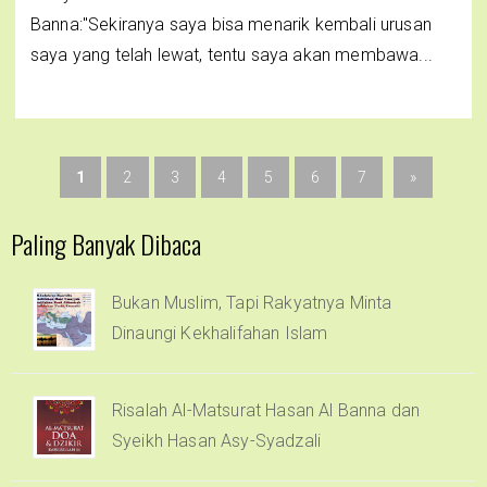
Banna:"Sekiranya saya bisa menarik kembali urusan
saya yang telah lewat, tentu saya akan membawa...
1
2
3
4
5
6
7
»
Paling Banyak Dibaca
Bukan Muslim, Tapi Rakyatnya Minta
Dinaungi Kekhalifahan Islam
Risalah Al-Matsurat Hasan Al Banna dan
Syeikh Hasan Asy-Syadzali