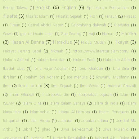
english
(6)
English
(6)
Energi Takwa
(1)
Episentrum Perlawanan
(1)
filsafat
(3)
filsafat Islam
(1)
Filsafat Sejarah
(1)
Fiqh
(1)
Fir'aun
(2)
Firasat
(1)
Firaun
(1)
Gamal Abdul Naser
(1)
Gelombang dakwah
(1)
Gladiator
(1)
Hamka
Gowa
(1)
grand desain tanah
(1)
Gua Secang
(1)
Haji
(1)
Haman
(1)
(3)
Hasan Al Banna
(7)
Heraklius
(4)
Hikayat
(3)
Hidup Mudah
(1)
Hikayat Perang Sabil
(2)
hikmah
(1)
https://www.literaturislam.com/
(1)
Hukum Akhirat
(1)
hukum kesulitan
(1)
Hukum Pasti
(1)
Hukuman Allah
(1)
Ibadah obat
(1)
Ibnu Hajar Asqalani
(1)
Ibnu Khaldun
(1)
Ibnu Sina
(1)
Ibrahim
(1)
Ibrahim bin Adham
(1)
ide menulis
(1)
Ikhwanul Muslimin
(1)
Ilmu Laduni
(3)
ilmu
(2)
Ilmu Sejarah
(1)
Ilmu Sosial
(1)
Imam Al-Ghazali
(2)
imam Ghazali
(1)
Instropeksi diri
(1)
interpretasi sejarah
(1)
Islam
(1)
ISLAM
(2)
Islam Cina
(1)
Islam dalam Bahaya
(2)
Islam di India
(1)
Islam
Nusantara
(1)
Islampobia
(1)
Istana Al-Hambra
(1)
Istana Penguasa
(1)
Istiqamah
(1)
Jalan Hidup
(1)
Jamuran
(1)
Jebakan Istana
(1)
Jendral Mc
Arthu
(1)
Jibril
(1)
jihad
(1)
Jiwa Berkecamuk
(1)
Jiwa Mujahid
(1)
Jogyakarta
(1)
jordania
(1)
jurriyah Rasulullah
(1)
Kabinet Abu Bakar
(1)