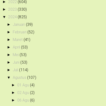
2022
(604)
►
2023
(330)
►
2024
(825)
▼
Januari
(39)
►
Februari
(52)
►
Maret
(41)
►
April
(53)
►
Mei
(53)
►
Juni
(53)
►
Juli
(114)
►
Agustus
(107)
▼
01 Agu
(4)
►
02 Agu
(2)
►
06 Agu
(6)
►