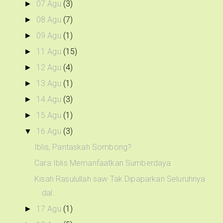
07 Agu
(3)
►
08 Agu
(7)
►
09 Agu
(1)
►
11 Agu
(15)
►
12 Agu
(4)
►
13 Agu
(1)
►
14 Agu
(3)
►
15 Agu
(1)
►
16 Agu
(3)
▼
Iblis, Pantaskah Sombong?
Cara Iblis Memanfaatkan Sumberdaya
Kisah Rasulullah saw Tak Dipaparkan Seluruhnya
dal...
17 Agu
(1)
►