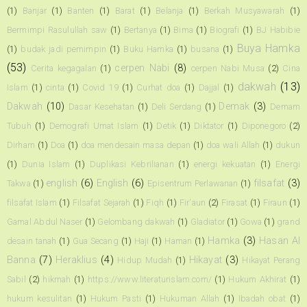
(1)
Banjar
(1)
Banten
(1)
Barat
(1)
Belanja
(1)
Berkah Musyawarah
(1)
Bermimpi Rasulullah saw
(1)
Bertanya
(1)
Bima
(1)
Biografi
(1)
BJ Habibie
Buya Hamka
(1)
budak jadi pemimpin
(1)
Buku Hamka
(1)
busana
(1)
(53)
cerpen Nabi
(8)
Cerita kegagalan
(1)
cerpen Nabi Musa
(2)
Cina
dakwah
(13)
Islam
(1)
cinta
(1)
Covid 19
(1)
Curhat doa
(1)
Dajjal
(1)
Dakwah
(10)
Demak
(3)
Dasar Kesehatan
(1)
Deli Serdang
(1)
Demam
Tubuh
(1)
Demografi Umat Islam
(1)
Detik
(1)
Diktator
(1)
Diponegoro
(2)
Dirham
(1)
Doa
(1)
doa mendesain masa depan
(1)
doa wali Allah
(1)
dukun
(1)
Dunia Islam
(1)
Duplikasi Kebrilianan
(1)
energi kekuatan
(1)
Energi
english
(6)
English
(6)
filsafat
(3)
Takwa
(1)
Episentrum Perlawanan
(1)
filsafat Islam
(1)
Filsafat Sejarah
(1)
Fiqh
(1)
Fir'aun
(2)
Firasat
(1)
Firaun
(1)
Gamal Abdul Naser
(1)
Gelombang dakwah
(1)
Gladiator
(1)
Gowa
(1)
grand
Hamka
(3)
Hasan Al
desain tanah
(1)
Gua Secang
(1)
Haji
(1)
Haman
(1)
Banna
(7)
Heraklius
(4)
Hikayat
(3)
Hidup Mudah
(1)
Hikayat Perang
Sabil
(2)
hikmah
(1)
https://www.literaturislam.com/
(1)
Hukum Akhirat
(1)
hukum kesulitan
(1)
Hukum Pasti
(1)
Hukuman Allah
(1)
Ibadah obat
(1)