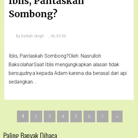
Iblis, Pantaskah
Sombong?
By
berkah langit
, 06.53.00
Iblis, Pantaskah Sombong?Oleh: Nasrulloh
BaksolaharSaat Iblis mengungkapkan alasan tidak
bersujudnya kepada Adam karena dia berasal dari api
sedangkan...
1
2
3
4
5
6
7
»
Paling Banyak Dibaca