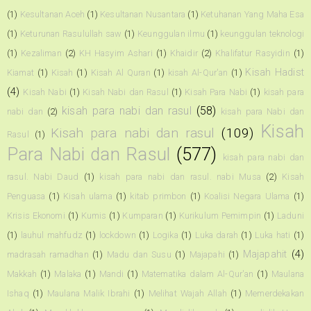
(1)
Kesultanan Aceh
(1)
Kesultanan Nusantara
(1)
Ketuhanan Yang Maha Esa
(1)
Keturunan Rasulullah saw
(1)
Keunggulan ilmu
(1)
keunggulan teknologi
(1)
Kezaliman
(2)
KH Hasyim Ashari
(1)
Khaidir
(2)
Khalifatur Rasyidin
(1)
Kisah Hadist
Kiamat
(1)
Kisah
(1)
Kisah Al Quran
(1)
kisah Al-Qur'an
(1)
(4)
Kisah Nabi
(1)
Kisah Nabi dan Rasul
(1)
Kisah Para Nabi
(1)
kisah para
kisah para nabi dan rasul
(58)
nabi dan
(2)
kisah para Nabi dan
Kisah
Kisah para nabi dan rasul
(109)
Rasul
(1)
Para Nabi dan Rasul
(577)
kisah para nabi dan
rasul. Nabi Daud
(1)
kisah para nabi dan rasul. nabi Musa
(2)
Kisah
Penguasa
(1)
Kisah ulama
(1)
kitab primbon
(1)
Koalisi Negara Ulama
(1)
Krisis Ekonomi
(1)
Kumis
(1)
Kumparan
(1)
Kurikulum Pemimpin
(1)
Laduni
(1)
lauhul mahfudz
(1)
lockdown
(1)
Logika
(1)
Luka darah
(1)
Luka hati
(1)
Majapahit
(4)
madrasah ramadhan
(1)
Madu dan Susu
(1)
Majapahi
(1)
Makkah
(1)
Malaka
(1)
Mandi
(1)
Matematika dalam Al-Qur'an
(1)
Maulana
Ishaq
(1)
Maulana Malik Ibrahi
(1)
Melihat Wajah Allah
(1)
Memerdekakan