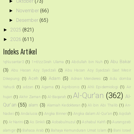
Oktober
(73)
►
November
(66)
►
Desember
(65)
►
2025
(821)
►
2026
(611)
►
Indeks Artikel
Abu Bakar
!qNusantar3
(1)
1+6!zzSirah Ulama
(1)
Abdullah bin Nuh
(1)
(3)
Abu Hasan Asy Syadzali
(2)
Abu Hasan Asy Syadzali Saat Mesir
Aceh
(6)
Adam
(5)
Dikepung
(1)
Adnan Menderes
(2)
Adu domba
Yahudi
(1)
adzan
(1)
Agama
(1)
Agribisnis
(1)
Ahli Epidemiologi
(1)
Air
Al-Qur'an
(362)
Al-
hujan
(1)
Akhir Zaman
(1)
Al-Baqarah
(1)
Qur’an
(55)
alam
(3)
Alamiah Kedokteran
(1)
Ali bin Abi Thalib
(1)
An-
Nadwi
(1)
Andalusia
(1)
Angka Binner
(1)
Angka dalam Al-Qur'an
(1)
Aqidah
(1)
Ar Narini
(2)
As Sinkili
(2)
Asbabulnuzul
(1)
Ashabul Kahfi
(1)
Aurangzeb
alamgir
(1)
Bahasa Arab
(1)
Bahaya Kemunduran Umat Islam
(1)
Bani Israel