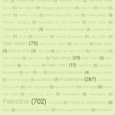
Akal
(1)
Menaklukkan penguasa
(1)
Mendidik anak
(1)
mendidik Hawa
Nafsu
(1)
Mendikbud
(1)
Menggenggam Dunia
(1)
menulis
(1)
Mesir
(1)
militer
(1)
militer Islam
(1)
Mimpi Rasulullah saw
(1)
Minangkabau
(2)
Mindset Dongeng
(1)
Muawiyah bin Abu Sofyan
(1)
Mufti Johor
(1)
muhammad al fatih
(3)
Muhammad bin Maslamah
(1)
Mukjizat Nabi
Ismail
(1)
Musa
(1)
muslimah
(1)
musuh peradaban
(1)
nabi adam
(1)
Nabi Adam
(75)
Nabi Daud
nabi Adam. Adam
(1)
Nabi Ayub
(1)
(3)
Nabi Ibrahim
(3)
Nabi Isa
(2)
nabi Isa. nabi ismail
(1)
Nabi Ismail
(1)
Nabi Musa
(29)
Nabi Nuh
(6)
Nabi Khaidir
(1)
Nabi Khidir
(1)
Nabi
Nabi Yusuf
(15)
Sulaiman
(2)
Nabi Yunus
(1)
Namrudz
(2)
Nasrulloh
Nubuwah Rasulullah
(4)
Baksolahar
(1)
NKRI
(1)
nol
(1)
Nurudin Zanky
Nusantara
(287)
nusantara
(7)
(1)
Nusa Tenggara
(1)
Nusantara
Olahraga
(6)
Tanpa Islam
(1)
obat cinta dunia
(2)
obat takut mati
(1)
Orang
Lain baik
(1)
Orang tua guru
(1)
Padjadjaran
(2)
Palembang
(1)
Palestina
(702)
Pangeran Diponegoro
(3)
Pancasila
(1)
Pasai
(2)
Paspampres Rasulullah
(1)
Pembangun Peradaban
(2)
Pemecahan