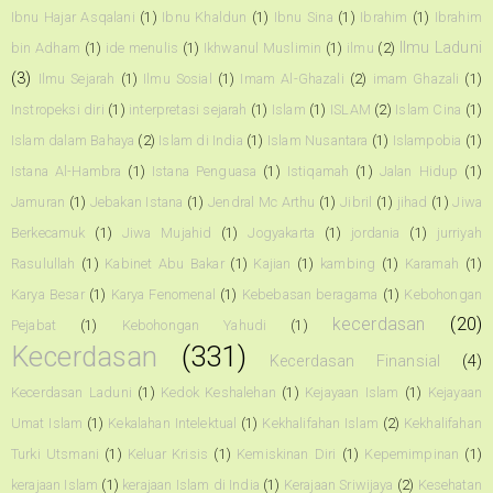
Ibnu Hajar Asqalani
(1)
Ibnu Khaldun
(1)
Ibnu Sina
(1)
Ibrahim
(1)
Ibrahim
Ilmu Laduni
bin Adham
(1)
ide menulis
(1)
Ikhwanul Muslimin
(1)
ilmu
(2)
(3)
Ilmu Sejarah
(1)
Ilmu Sosial
(1)
Imam Al-Ghazali
(2)
imam Ghazali
(1)
Instropeksi diri
(1)
interpretasi sejarah
(1)
Islam
(1)
ISLAM
(2)
Islam Cina
(1)
Islam dalam Bahaya
(2)
Islam di India
(1)
Islam Nusantara
(1)
Islampobia
(1)
Istana Al-Hambra
(1)
Istana Penguasa
(1)
Istiqamah
(1)
Jalan Hidup
(1)
Jamuran
(1)
Jebakan Istana
(1)
Jendral Mc Arthu
(1)
Jibril
(1)
jihad
(1)
Jiwa
Berkecamuk
(1)
Jiwa Mujahid
(1)
Jogyakarta
(1)
jordania
(1)
jurriyah
Rasulullah
(1)
Kabinet Abu Bakar
(1)
Kajian
(1)
kambing
(1)
Karamah
(1)
Karya Besar
(1)
Karya Fenomenal
(1)
Kebebasan beragama
(1)
Kebohongan
kecerdasan
(20)
Pejabat
(1)
Kebohongan Yahudi
(1)
Kecerdasan
(331)
Kecerdasan Finansial
(4)
Kecerdasan Laduni
(1)
Kedok Keshalehan
(1)
Kejayaan Islam
(1)
Kejayaan
Umat Islam
(1)
Kekalahan Intelektual
(1)
Kekhalifahan Islam
(2)
Kekhalifahan
Turki Utsmani
(1)
Keluar Krisis
(1)
Kemiskinan Diri
(1)
Kepemimpinan
(1)
kerajaan Islam
(1)
kerajaan Islam di India
(1)
Kerajaan Sriwijaya
(2)
Kesehatan