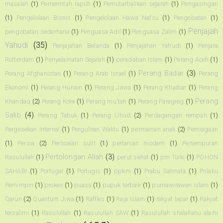
masalah
(1)
Pemerintah rapuh
(1)
Pemutarbalikan sejarah
(1)
Pengasingan
(1)
Pengelolaan Bisnis
(1)
Pengelolaan Hawa Nafsu
(1)
Pengobatan
(1)
Penjajah
pengobatan sederhana
(1)
Penguasa Adil
(1)
Penguasa Zalim
(1)
Yahudi
(35)
Penjajahan Belanda
(1)
Penjajahan Yahudi
(1)
Penjara
Rotterdam
(1)
Penyelamatan Sejarah
(1)
peradaban Islam
(1)
Perang Aceh
(1)
Perang Badar
(3)
Perang Afghanistan
(1)
Perang Arab Israel
(1)
Perang
Ekonomi
(1)
Perang Hunain
(1)
Perang Jawa
(1)
Perang Khaibar
(1)
Perang
Perang
Khandaq
(2)
Perang Kore
(1)
Perang mu'tah
(1)
Perang Paregreg
(1)
Salib
(4)
Perang Tabuk
(1)
Perang Uhud
(2)
Perdagangan rempah
(1)
Pergesekan Internal
(1)
Perguliran Waktu
(1)
permainan anak
(2)
Perniagaan
(1)
Persia
(2)
Persoalan sulit
(1)
pertanian modern
(1)
Pertempuran
Pertolongan Allah
(3)
Rasulullah
(1)
perut sehat
(1)
pm Turki
(1)
POHON
SAHABI
(1)
Portugal
(1)
Portugis
(1)
ppkm
(1)
Prabu Satmata
(1)
Prilaku
Pemimpin
(1)
prokes
(1)
puasa
(1)
pupuk terbaik
(1)
purnawirawan Islam
(1)
Qarun
(2)
Quantum Jiwa
(1)
Raffles
(1)
Raja Islam
(1)
rakyat lapar
(1)
Rakyat
terzalimi
(1)
Rasulullah
(1)
Rasulullah SAW
(1)
Rasulullah shalallahu alaihi