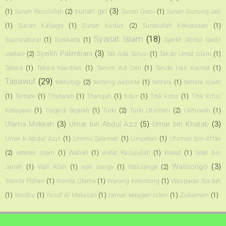
sunan giri
(3)
(1)
Sunah Rasulullah
(2)
Sunan Gresi
(1)
Sunan Gunung Jati
(1)
Sunan Kalijaga
(1)
Sunan Kudus
(2)
Sunatullah Kekuasaan
(1)
Syariat Islam
(18)
Supranatural
(1)
Surakarta
(1)
Syeikh Abdul Qadir
Syeikh Palimbani
(3)
Jaelani
(2)
Tak Ada Solusi
(1)
Takdir Umat Islam
(1)
Takwa
(1)
Takwa Keadilan
(1)
Tamim Ad Dari
(1)
Tanda Hari Kiamat
(1)
Tasawuf
(29)
teknologi
(2)
tentang website
(1)
tentara
(1)
tentara Islam
(1)
Ternate
(1)
Thaharah
(1)
Thariqah
(1)
tidur
(1)
Titik kritis
(1)
Titik Kritis
Kekayaan
(1)
Tragedi Sejarah
(1)
Turki
(2)
Turki Utsmani
(2)
Ukhuwah
(1)
Ulama Mekkah
(3)
Umar bin Abdul Aziz
(5)
Umar bin Khatab
(3)
Umar k Abdul Aziz
(1)
Ummu Salamah
(1)
Umpetan
(1)
Utsman bin Affan
(2)
veteran islam
(1)
Wabah
(1)
wafat Rasulullah
(1)
Wakaf
(1)
Waki bin
Walisongo
(3)
Jarrah
(1)
Wali Allah
(1)
wali sanga
(1)
Walisanga
(2)
Wanita Pilihan
(1)
Wanita Utama
(1)
Warung Kelontong
(1)
Waspadai Ibadah
(1)
Wudhu
(1)
Yusuf Al Makasari
(1)
zaman kerajaan islam
(1)
Zulkarnain
(1)