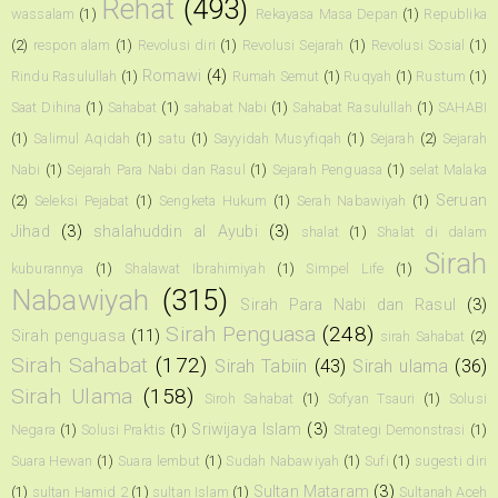
Rehat
(493)
wassalam
(1)
Rekayasa Masa Depan
(1)
Republika
(2)
respon alam
(1)
Revolusi diri
(1)
Revolusi Sejarah
(1)
Revolusi Sosial
(1)
Romawi
(4)
Rindu Rasulullah
(1)
Rumah Semut
(1)
Ruqyah
(1)
Rustum
(1)
Saat Dihina
(1)
Sahabat
(1)
sahabat Nabi
(1)
Sahabat Rasulullah
(1)
SAHABI
(1)
Salimul Aqidah
(1)
satu
(1)
Sayyidah Musyfiqah
(1)
Sejarah
(2)
Sejarah
Nabi
(1)
Sejarah Para Nabi dan Rasul
(1)
Sejarah Penguasa
(1)
selat Malaka
Seruan
(2)
Seleksi Pejabat
(1)
Sengketa Hukum
(1)
Serah Nabawiyah
(1)
Jihad
(3)
shalahuddin al Ayubi
(3)
shalat
(1)
Shalat di dalam
Sirah
kuburannya
(1)
Shalawat Ibrahimiyah
(1)
Simpel Life
(1)
Nabawiyah
(315)
Sirah Para Nabi dan Rasul
(3)
Sirah Penguasa
(248)
Sirah penguasa
(11)
sirah Sahabat
(2)
Sirah Sahabat
(172)
Sirah Tabiin
(43)
Sirah ulama
(36)
Sirah Ulama
(158)
Siroh Sahabat
(1)
Sofyan Tsauri
(1)
Solusi
Sriwijaya Islam
(3)
Negara
(1)
Solusi Praktis
(1)
Strategi Demonstrasi
(1)
Suara Hewan
(1)
Suara lembut
(1)
Sudah Nabawiyah
(1)
Sufi
(1)
sugesti diri
Sultan Mataram
(3)
(1)
sultan Hamid 2
(1)
sultan Islam
(1)
Sultanah Aceh