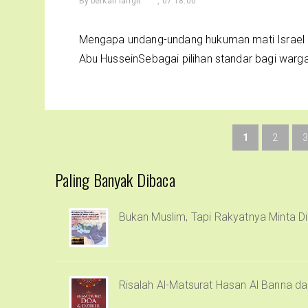
By
berkah langit
, 07.18.00
Mengapa undang-undang hukuman mati Israel 
Abu HusseinSebagai pilihan standar bagi warga
1
2
3
Paling Banyak Dibaca
Bukan Muslim, Tapi Rakyatnya Minta Di
Risalah Al-Matsurat Hasan Al Banna d