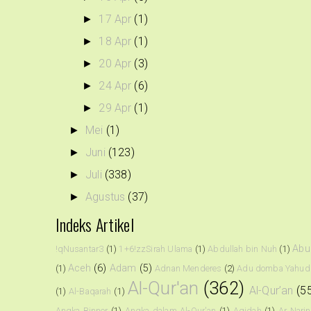
17 Apr
(1)
►
18 Apr
(1)
►
20 Apr
(3)
►
24 Apr
(6)
►
29 Apr
(1)
►
Mei
(1)
►
Juni
(123)
►
Juli
(338)
►
Agustus
(37)
►
Indeks Artikel
Abu
!qNusantar3
(1)
1+6!zzSirah Ulama
(1)
Abdullah bin Nuh
(1)
Aceh
(6)
Adam
(5)
(1)
Adnan Menderes
(2)
Adu domba Yahud
Al-Qur'an
(362)
Al-Qur’an
(5
(1)
Al-Baqarah
(1)
Angka Binner
(1)
Angka dalam Al-Qur'an
(1)
Aqidah
(1)
Ar Narin