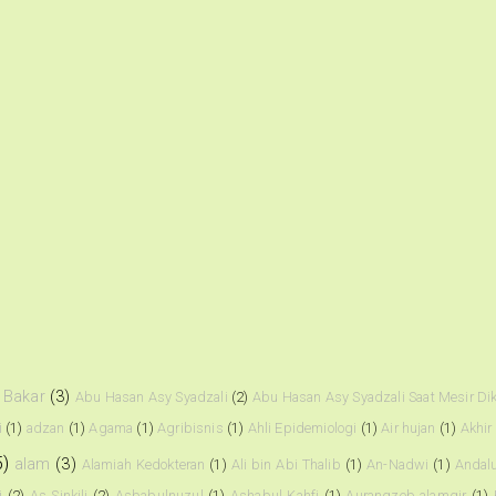
 Bakar
(3)
Abu Hasan Asy Syadzali
(2)
Abu Hasan Asy Syadzali Saat Mesir D
i
(1)
adzan
(1)
Agama
(1)
Agribisnis
(1)
Ahli Epidemiologi
(1)
Air hujan
(1)
Akhir
5)
alam
(3)
Alamiah Kedokteran
(1)
Ali bin Abi Thalib
(1)
An-Nadwi
(1)
Andal
i
(2)
As Sinkili
(2)
Asbabulnuzul
(1)
Ashabul Kahfi
(1)
Aurangzeb alamgir
(1)