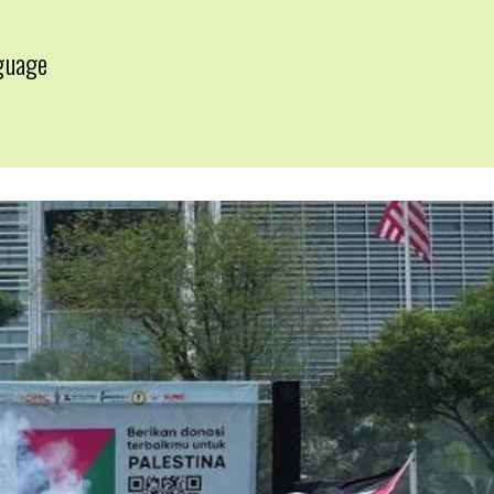
guage
▼