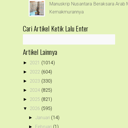
Manuskrip Nusantara Beraksara Arab M
Kemakmurannya
Cari Artikel Ketik Lalu Enter
Artikel Lainnya
2021
(1014)
►
2022
(604)
►
2023
(330)
►
2024
(825)
►
2025
(821)
►
2026
(595)
▼
Januari
(14)
►
Februari
(1)
►