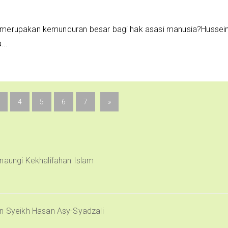
merupakan kemunduran besar bagi hak asasi manusia?Hussei
...
4
5
6
7
»
naungi Kekhalifahan Islam
an Syeikh Hasan Asy-Syadzali