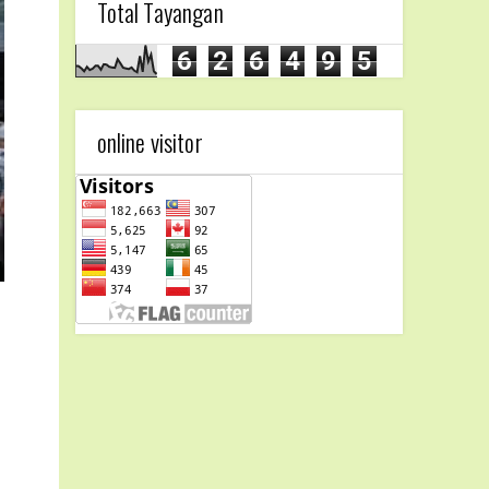
Total Tayangan
6
2
6
4
9
5
online visitor