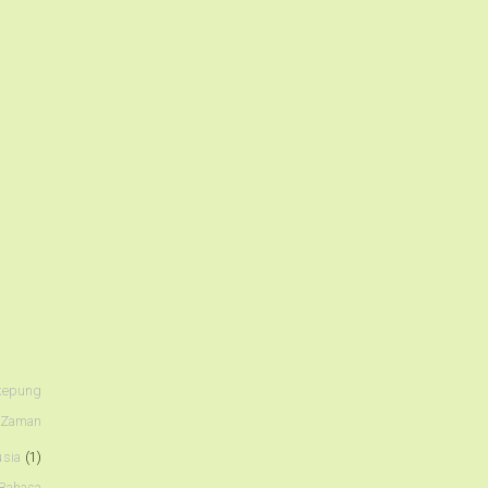
ikepung
 Zaman
usia
(1)
Bahasa