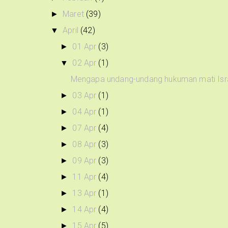
Maret
(39)
►
April
(42)
▼
01 Apr
(3)
►
02 Apr
(1)
▼
Mengapa undang-undang hukuman mati Isra
03 Apr
(1)
►
04 Apr
(1)
►
07 Apr
(4)
►
08 Apr
(3)
►
09 Apr
(3)
►
11 Apr
(4)
►
13 Apr
(1)
►
14 Apr
(4)
►
15 Apr
(5)
►