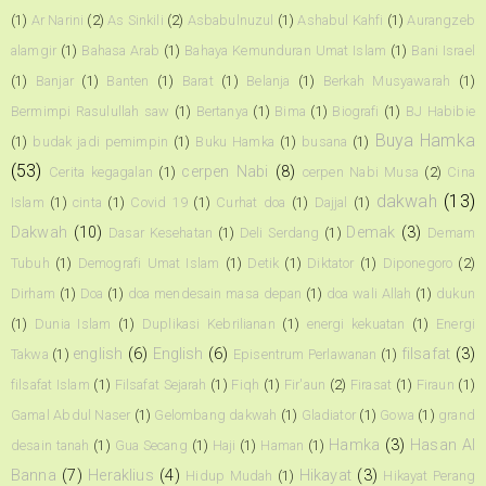
(1)
Ar Narini
(2)
As Sinkili
(2)
Asbabulnuzul
(1)
Ashabul Kahfi
(1)
Aurangzeb
alamgir
(1)
Bahasa Arab
(1)
Bahaya Kemunduran Umat Islam
(1)
Bani Israel
(1)
Banjar
(1)
Banten
(1)
Barat
(1)
Belanja
(1)
Berkah Musyawarah
(1)
Bermimpi Rasulullah saw
(1)
Bertanya
(1)
Bima
(1)
Biografi
(1)
BJ Habibie
Buya Hamka
(1)
budak jadi pemimpin
(1)
Buku Hamka
(1)
busana
(1)
(53)
cerpen Nabi
(8)
Cerita kegagalan
(1)
cerpen Nabi Musa
(2)
Cina
dakwah
(13)
Islam
(1)
cinta
(1)
Covid 19
(1)
Curhat doa
(1)
Dajjal
(1)
Dakwah
(10)
Demak
(3)
Dasar Kesehatan
(1)
Deli Serdang
(1)
Demam
Tubuh
(1)
Demografi Umat Islam
(1)
Detik
(1)
Diktator
(1)
Diponegoro
(2)
Dirham
(1)
Doa
(1)
doa mendesain masa depan
(1)
doa wali Allah
(1)
dukun
(1)
Dunia Islam
(1)
Duplikasi Kebrilianan
(1)
energi kekuatan
(1)
Energi
english
(6)
English
(6)
filsafat
(3)
Takwa
(1)
Episentrum Perlawanan
(1)
filsafat Islam
(1)
Filsafat Sejarah
(1)
Fiqh
(1)
Fir'aun
(2)
Firasat
(1)
Firaun
(1)
Gamal Abdul Naser
(1)
Gelombang dakwah
(1)
Gladiator
(1)
Gowa
(1)
grand
Hamka
(3)
Hasan Al
desain tanah
(1)
Gua Secang
(1)
Haji
(1)
Haman
(1)
Banna
(7)
Heraklius
(4)
Hikayat
(3)
Hidup Mudah
(1)
Hikayat Perang