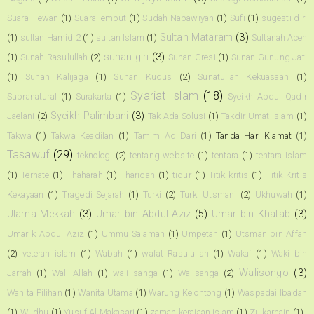
Suara Hewan
(1)
Suara lembut
(1)
Sudah Nabawiyah
(1)
Sufi
(1)
sugesti diri
Sultan Mataram
(3)
(1)
sultan Hamid 2
(1)
sultan Islam
(1)
Sultanah Aceh
sunan giri
(3)
(1)
Sunah Rasulullah
(2)
Sunan Gresi
(1)
Sunan Gunung Jati
(1)
Sunan Kalijaga
(1)
Sunan Kudus
(2)
Sunatullah Kekuasaan
(1)
Syariat Islam
(18)
Supranatural
(1)
Surakarta
(1)
Syeikh Abdul Qadir
Syeikh Palimbani
(3)
Jaelani
(2)
Tak Ada Solusi
(1)
Takdir Umat Islam
(1)
Takwa
(1)
Takwa Keadilan
(1)
Tamim Ad Dari
(1)
Tanda Hari Kiamat
(1)
Tasawuf
(29)
teknologi
(2)
tentang website
(1)
tentara
(1)
tentara Islam
(1)
Ternate
(1)
Thaharah
(1)
Thariqah
(1)
tidur
(1)
Titik kritis
(1)
Titik Kritis
Kekayaan
(1)
Tragedi Sejarah
(1)
Turki
(2)
Turki Utsmani
(2)
Ukhuwah
(1)
Ulama Mekkah
(3)
Umar bin Abdul Aziz
(5)
Umar bin Khatab
(3)
Umar k Abdul Aziz
(1)
Ummu Salamah
(1)
Umpetan
(1)
Utsman bin Affan
(2)
veteran islam
(1)
Wabah
(1)
wafat Rasulullah
(1)
Wakaf
(1)
Waki bin
Walisongo
(3)
Jarrah
(1)
Wali Allah
(1)
wali sanga
(1)
Walisanga
(2)
Wanita Pilihan
(1)
Wanita Utama
(1)
Warung Kelontong
(1)
Waspadai Ibadah
(1)
Wudhu
(1)
Yusuf Al Makasari
(1)
zaman kerajaan islam
(1)
Zulkarnain
(1)