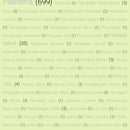
Palestina
(699)
Pangeran Diponegoro
(3)
Pancasila
(1)
Pasai
(2)
Paspampres Rasulullah
(1)
Pembangun Peradaban
(2)
Pemecahan
masalah
(1)
Pemerintah rapuh
(1)
Pemutarbalikan sejarah
(1)
Pengasingan
(1)
Pengelolaan Bisnis
(1)
Pengelolaan Hawa Nafsu
(1)
Pengobatan
(1)
Penjajah
pengobatan sederhana
(1)
Penguasa Adil
(1)
Penguasa Zalim
(1)
Yahudi
(35)
Penjajahan Belanda
(1)
Penjajahan Yahudi
(1)
Penjara
Rotterdam
(1)
Penyelamatan Sejarah
(1)
peradaban Islam
(1)
Perang Aceh
(1)
Perang Badar
(3)
Perang Afghanistan
(1)
Perang Arab Israel
(1)
Perang
Ekonomi
(1)
Perang Hunain
(1)
Perang Jawa
(1)
Perang Khaibar
(1)
Perang
Perang
Khandaq
(2)
Perang Kore
(1)
Perang mu'tah
(1)
Perang Paregreg
(1)
Salib
(4)
Perang Tabuk
(1)
Perang Uhud
(2)
Perdagangan rempah
(1)
Pergesekan Internal
(1)
Perguliran Waktu
(1)
permainan anak
(2)
Perniagaan
(1)
Persia
(2)
Persoalan sulit
(1)
pertanian modern
(1)
Pertempuran
Pertolongan Allah
(3)
Rasulullah
(1)
perut sehat
(1)
pm Turki
(1)
POHON
SAHABI
(1)
Portugal
(1)
Portugis
(1)
ppkm
(1)
Prabu Satmata
(1)
Prilaku
Pemimpin
(1)
prokes
(1)
puasa
(1)
pupuk terbaik
(1)
purnawirawan Islam
(1)