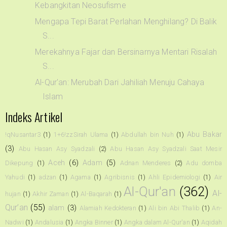
Kebangkitan Neosufisme
Mengapa Tepi Barat Perlahan Menghilang? Di Balik
S...
Merekahnya Fajar dan Bersinarnya Mentari Risalah
S...
Al-Qur'an: Merubah Dari Jahiliah Menuju Cahaya
Islam
Indeks Artikel
Abu Bakar
!qNusantar3
(1)
1+6!zzSirah Ulama
(1)
Abdullah bin Nuh
(1)
(3)
Abu Hasan Asy Syadzali
(2)
Abu Hasan Asy Syadzali Saat Mesir
Aceh
(6)
Adam
(5)
Dikepung
(1)
Adnan Menderes
(2)
Adu domba
Yahudi
(1)
adzan
(1)
Agama
(1)
Agribisnis
(1)
Ahli Epidemiologi
(1)
Air
Al-Qur'an
(362)
Al-
hujan
(1)
Akhir Zaman
(1)
Al-Baqarah
(1)
Qur’an
(55)
alam
(3)
Alamiah Kedokteran
(1)
Ali bin Abi Thalib
(1)
An-
Nadwi
(1)
Andalusia
(1)
Angka Binner
(1)
Angka dalam Al-Qur'an
(1)
Aqidah