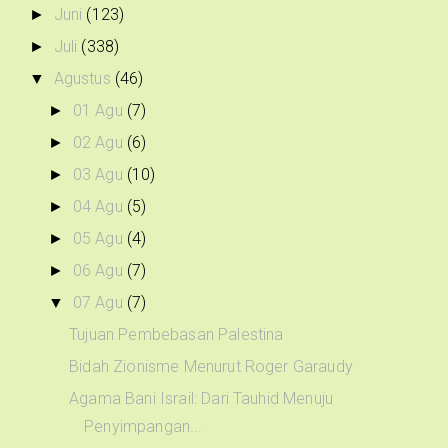
Juni
(123)
►
Juli
(338)
►
Agustus
(46)
▼
01 Agu
(7)
►
02 Agu
(6)
►
03 Agu
(10)
►
04 Agu
(5)
►
05 Agu
(4)
►
06 Agu
(7)
►
07 Agu
(7)
▼
Tujuan Pembebasan Palestina
Bidah Zionisme Menurut Roger Garaudy
Agama Bani Israil: Dari Tauhid Menuju
Penyimpangan...