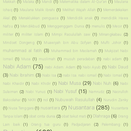
Makkah
(1)
Malaka
(1)
Mandi
(1)
Matematika dalam Al-Qur'an
(1)
Maulana
Ishaq
(1)
Maulana Malik Ibrahi
(1)
Melihat Wajah Allah
(1)
Memerdekakan
Akal
(1)
Menaklukkan penguasa
(1)
Mendidik anak
(1)
mendidik Hawa
Nafsu
(1)
Mendikbud
(1)
Menggenggam Dunia
(1)
menulis
(1)
Mesir
(1)
militer
(1)
militer Islam
(1)
Mimpi Rasulullah saw
(1)
Minangkabau
(2)
Mindset Dongeng
(1)
Muawiyah bin Abu Sofyan
(1)
Mufti Johor
(1)
muhammad al fatih
(3)
Muhammad bin Maslamah
(1)
Mukjizat Nabi
Ismail
(1)
Musa
(1)
muslimah
(1)
musuh peradaban
(1)
nabi adam
(1)
Nabi Adam
(75)
Nabi Daud
nabi Adam. Adam
(1)
Nabi Ayub
(1)
(3)
Nabi Ibrahim
(3)
Nabi Isa
(2)
nabi Isa. nabi ismail
(1)
Nabi Ismail
(1)
Nabi Musa
(29)
Nabi Nuh
(6)
Nabi Khaidir
(1)
Nabi Khidir
(1)
Nabi
Nabi Yusuf
(15)
Sulaiman
(2)
Nabi Yunus
(1)
Namrudz
(2)
Nasrulloh
Nubuwah Rasulullah
(4)
Baksolahar
(1)
NKRI
(1)
nol
(1)
Nurudin Zanky
Nusantara
(285)
nusantara
(7)
(1)
Nusa Tenggara
(1)
Nusantara
Olahraga
(6)
Tanpa Islam
(1)
obat cinta dunia
(2)
obat takut mati
(1)
Orang
Lain baik
(1)
Orang tua guru
(1)
Padjadjaran
(2)
Palembang
(1)