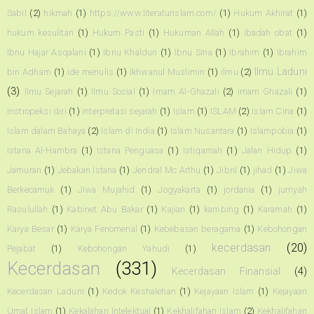
Sabil
(2)
hikmah
(1)
https://www.literaturislam.com/
(1)
Hukum Akhirat
(1)
hukum kesulitan
(1)
Hukum Pasti
(1)
Hukuman Allah
(1)
Ibadah obat
(1)
Ibnu Hajar Asqalani
(1)
Ibnu Khaldun
(1)
Ibnu Sina
(1)
Ibrahim
(1)
Ibrahim
Ilmu Laduni
bin Adham
(1)
ide menulis
(1)
Ikhwanul Muslimin
(1)
ilmu
(2)
(3)
Ilmu Sejarah
(1)
Ilmu Sosial
(1)
Imam Al-Ghazali
(2)
imam Ghazali
(1)
Instropeksi diri
(1)
interpretasi sejarah
(1)
Islam
(1)
ISLAM
(2)
Islam Cina
(1)
Islam dalam Bahaya
(2)
Islam di India
(1)
Islam Nusantara
(1)
Islampobia
(1)
Istana Al-Hambra
(1)
Istana Penguasa
(1)
Istiqamah
(1)
Jalan Hidup
(1)
Jamuran
(1)
Jebakan Istana
(1)
Jendral Mc Arthu
(1)
Jibril
(1)
jihad
(1)
Jiwa
Berkecamuk
(1)
Jiwa Mujahid
(1)
Jogyakarta
(1)
jordania
(1)
jurriyah
Rasulullah
(1)
Kabinet Abu Bakar
(1)
Kajian
(1)
kambing
(1)
Karamah
(1)
Karya Besar
(1)
Karya Fenomenal
(1)
Kebebasan beragama
(1)
Kebohongan
kecerdasan
(20)
Pejabat
(1)
Kebohongan Yahudi
(1)
Kecerdasan
(331)
Kecerdasan Finansial
(4)
Kecerdasan Laduni
(1)
Kedok Keshalehan
(1)
Kejayaan Islam
(1)
Kejayaan
Umat Islam
(1)
Kekalahan Intelektual
(1)
Kekhalifahan Islam
(2)
Kekhalifahan