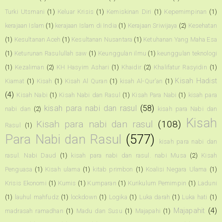
Turki Utsmani
(1)
Keluar Krisis
(1)
Kemiskinan Diri
(1)
Kepemimpinan
(1)
kerajaan Islam
(1)
kerajaan Islam di India
(1)
Kerajaan Sriwijaya
(2)
Kesehatan
(1)
Kesultanan Aceh
(1)
Kesultanan Nusantara
(1)
Ketuhanan Yang Maha Esa
(1)
Keturunan Rasulullah saw
(1)
Keunggulan ilmu
(1)
keunggulan teknologi
(1)
Kezaliman
(2)
KH Hasyim Ashari
(1)
Khaidir
(2)
Khalifatur Rasyidin
(1)
Kisah Hadist
Kiamat
(1)
Kisah
(1)
Kisah Al Quran
(1)
kisah Al-Qur'an
(1)
(4)
Kisah Nabi
(1)
Kisah Nabi dan Rasul
(1)
Kisah Para Nabi
(1)
kisah para
kisah para nabi dan rasul
(58)
nabi dan
(2)
kisah para Nabi dan
Kisah
Kisah para nabi dan rasul
(108)
Rasul
(1)
Para Nabi dan Rasul
(577)
kisah para nabi dan
rasul. Nabi Daud
(1)
kisah para nabi dan rasul. nabi Musa
(2)
Kisah
Penguasa
(1)
Kisah ulama
(1)
kitab primbon
(1)
Koalisi Negara Ulama
(1)
Krisis Ekonomi
(1)
Kumis
(1)
Kumparan
(1)
Kurikulum Pemimpin
(1)
Laduni
(1)
lauhul mahfudz
(1)
lockdown
(1)
Logika
(1)
Luka darah
(1)
Luka hati
(1)
Majapahit
(4)
madrasah ramadhan
(1)
Madu dan Susu
(1)
Majapahi
(1)