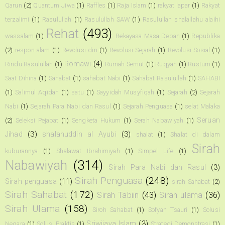
Qarun
(2)
Quantum Jiwa
(1)
Raffles
(1)
Raja Islam
(1)
rakyat lapar
(1)
Rakyat
terzalimi
(1)
Rasulullah
(1)
Rasulullah SAW
(1)
Rasulullah shalallahu alaihi
Rehat
(493)
wassalam
(1)
Rekayasa Masa Depan
(1)
Republika
(2)
respon alam
(1)
Revolusi diri
(1)
Revolusi Sejarah
(1)
Revolusi Sosial
(1)
Romawi
(4)
Rindu Rasulullah
(1)
Rumah Semut
(1)
Ruqyah
(1)
Rustum
(1)
Saat Dihina
(1)
Sahabat
(1)
sahabat Nabi
(1)
Sahabat Rasulullah
(1)
SAHABI
(1)
Salimul Aqidah
(1)
satu
(1)
Sayyidah Musyfiqah
(1)
Sejarah
(2)
Sejarah
Nabi
(1)
Sejarah Para Nabi dan Rasul
(1)
Sejarah Penguasa
(1)
selat Malaka
Seruan
(2)
Seleksi Pejabat
(1)
Sengketa Hukum
(1)
Serah Nabawiyah
(1)
Jihad
(3)
shalahuddin al Ayubi
(3)
shalat
(1)
Shalat di dalam
Sirah
kuburannya
(1)
Shalawat Ibrahimiyah
(1)
Simpel Life
(1)
Nabawiyah
(314)
Sirah Para Nabi dan Rasul
(3)
Sirah Penguasa
(248)
Sirah penguasa
(11)
sirah Sahabat
(2)
Sirah Sahabat
(172)
Sirah Tabiin
(43)
Sirah ulama
(36)
Sirah Ulama
(158)
Siroh Sahabat
(1)
Sofyan Tsauri
(1)
Solusi
Sriwijaya Islam
(3)
Negara
(1)
Solusi Praktis
(1)
Strategi Demonstrasi
(1)