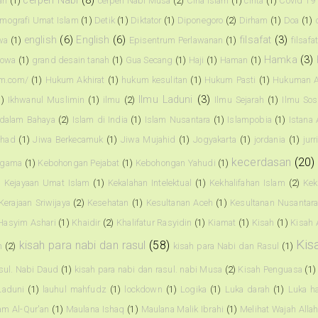
cerpen Nabi
(8)
an
(1)
cerpen Nabi Musa
(2)
Cina Islam
(1)
cinta
(1)
Covid 19
mografi Umat Islam
(1)
Detik
(1)
Diktator
(1)
Diponegoro
(2)
Dirham
(1)
Doa
(1)
english
(6)
English
(6)
filsafat
(3)
wa
(1)
Episentrum Perlawanan
(1)
filsafa
Hamka
(3)
owa
(1)
grand desain tanah
(1)
Gua Secang
(1)
Haji
(1)
Haman
(1)
am.com/
(1)
Hukum Akhirat
(1)
hukum kesulitan
(1)
Hukum Pasti
(1)
Hukuman A
Ilmu Laduni
(3)
1)
Ikhwanul Muslimin
(1)
ilmu
(2)
Ilmu Sejarah
(1)
Ilmu Sos
 dalam Bahaya
(2)
Islam di India
(1)
Islam Nusantara
(1)
Islampobia
(1)
Istana
ihad
(1)
Jiwa Berkecamuk
(1)
Jiwa Mujahid
(1)
Jogyakarta
(1)
jordania
(1)
jur
kecerdasan
(20)
agama
(1)
Kebohongan Pejabat
(1)
Kebohongan Yahudi
(1)
)
Kejayaan Umat Islam
(1)
Kekalahan Intelektual
(1)
Kekhalifahan Islam
(2)
Kek
Kerajaan Sriwijaya
(2)
Kesehatan
(1)
Kesultanan Aceh
(1)
Kesultanan Nusantar
Hasyim Ashari
(1)
Khaidir
(2)
Khalifatur Rasyidin
(1)
Kiamat
(1)
Kisah
(1)
Kisah 
Kis
kisah para nabi dan rasul
(58)
n
(2)
kisah para Nabi dan Rasul
(1)
asul. Nabi Daud
(1)
kisah para nabi dan rasul. nabi Musa
(2)
Kisah Penguasa
(1)
Laduni
(1)
lauhul mahfudz
(1)
lockdown
(1)
Logika
(1)
Luka darah
(1)
Luka ha
am Al-Qur'an
(1)
Maulana Ishaq
(1)
Maulana Malik Ibrahi
(1)
Melihat Wajah Alla