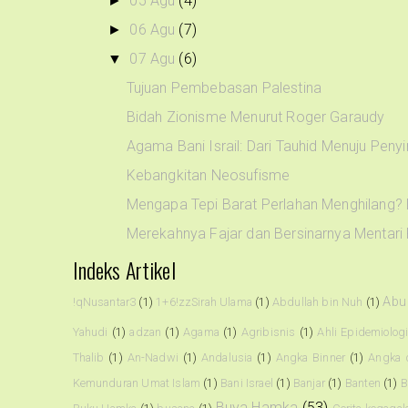
05 Agu
(4)
►
06 Agu
(7)
►
07 Agu
(6)
▼
Tujuan Pembebasan Palestina
Bidah Zionisme Menurut Roger Garaudy
Agama Bani Israil: Dari Tauhid Menuju Peny
Kebangkitan Neosufisme
Mengapa Tepi Barat Perlahan Menghilang? Di
Merekahnya Fajar dan Bersinarnya Mentari R
Indeks Artikel
Abu
!qNusantar3
(1)
1+6!zzSirah Ulama
(1)
Abdullah bin Nuh
(1)
Yahudi
(1)
adzan
(1)
Agama
(1)
Agribisnis
(1)
Ahli Epidemiolog
Thalib
(1)
An-Nadwi
(1)
Andalusia
(1)
Angka Binner
(1)
Angka 
Kemunduran Umat Islam
(1)
Bani Israel
(1)
Banjar
(1)
Banten
(1)
B
Buya Hamka
(53)