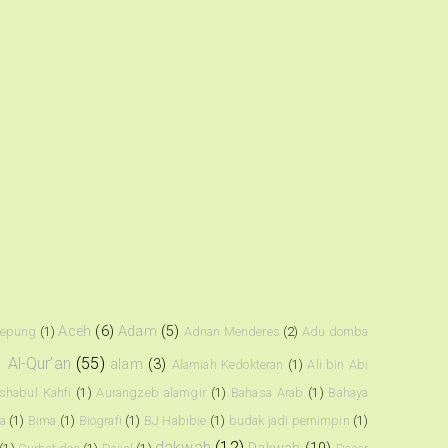
Aceh
(6)
Adam
(5)
kepung
(1)
Adnan Menderes
(2)
Adu domba
)
Al-Qur’an
(55)
alam
(3)
Alamiah Kedokteran
(1)
Ali bin Abi
shabul Kahfi
(1)
Aurangzeb alamgir
(1)
Bahasa Arab
(1)
Bahaya
a
(1)
Bima
(1)
Biografi
(1)
BJ Habibie
(1)
budak jadi pemimpin
(1)
dakwah
(12)