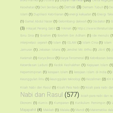
Buku Hamka
(1)
busana
(1)
Cerita kegagal
Demak
(3)
Kesehatan
(1)
Deli Serdang
(1)
Demam Tubuh
(1)
De
Islam
(1)
Duplikasi Kebrilianan
(1)
energi kekuatan
(1)
Energi Tak
(1)
Gamal Abdul Naser
(1)
Gelombang dakwah
(1)
Gladiator
(1)
G
(3)
Hikayat Perang Sabil
(2)
hikmah
(1)
https://www.literaturisl
Ibnu Sina
(1)
Ibrahim
(1)
Ibrahim bin Adham
(1)
ide menulis
(
interpretasi sejarah
(1)
Islam
(1)
ISLAM
(2)
Islam Cina
(1)
Islam
Jamuran
(1)
Jebakan Istana
(1)
Jendral Mc Arthu
(1)
Jibril
(1)
j
Karamah
(1)
Karya Besar
(1)
Karya Fenomenal
(1)
Kebebasan ber
Kecerdasan Laduni
(1)
Kedok Keshalehan
(1)
Kejayaan Islam
(1
Kepemimpinan
(1)
kerajaan Islam
(1)
kerajaan Islam di India
(1)
Keunggulan ilmu
(1)
keunggulan teknologi
(1)
Kezaliman
(2)
KH 
Kisah Nabi dan Rasul
(1)
Kisah Para Nabi
(1)
kisah para nabi da
Nabi dan Rasul
(577)
kisah para nabi dan r
Ekonomi
(1)
Kumis
(1)
Kumparan
(1)
Kurikulum Pemimpin
(1)
Majapahit
(4)
Makkah
(1)
Malaka
(1)
Mandi
(1)
Matematika dal