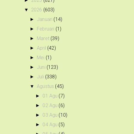
2025
(821)
►
2026
(603)
▼
Januari
(14)
►
Februari
(1)
►
Maret
(39)
►
April
(42)
►
Mei
(1)
►
Juni
(123)
►
Juli
(338)
►
Agustus
(45)
▼
01 Agu
(7)
►
02 Agu
(6)
►
03 Agu
(10)
►
04 Agu
(5)
►