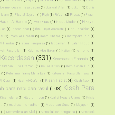
Dakwah
(10)
(1)
Curhat doa
(1)
Dajjal
(1)
Dasar
doa mendesain masa depan
(1)
doa wali Allah
(1)
dukun
(1)
Dunia
t Islam
(1)
Filsafat Sejarah
(1)
Fiqh
(1)
Fir'aun
(2)
Firasat
(1)
Firaun
Hasan Al Banna
(7)
Heraklius
(4)
Hikayat
Hidup Mudah
(1)
llah
(1)
Ibadah obat
(1)
Ibnu Hajar Asqalani
(1)
Ibnu Khaldun
(1)
ial
(1)
Imam Al-Ghazali
(2)
imam Ghazali
(1)
Instropeksi diri
(1)
 Al-Hambra
(1)
Istana Penguasa
(1)
Istiqamah
(1)
Jalan Hidup
(1)
riyah Rasulullah
(1)
Kabinet Abu Bakar
(1)
Kajian
(1)
kambing
(1)
Kecerdasan
(331)
Kecerdasan Finansial
(4)
halifahan Turki Utsmani
(1)
Keluar Krisis
(1)
Kemiskinan Diri
(1)
a
(1)
Ketuhanan Yang Maha Esa
(1)
Keturunan Rasulullah saw
(1)
Kisah Hadist
(4)
Al Quran
(1)
kisah Al-Qur'an
(1)
Kisah Nabi
(1)
Kisah Para
ah para nabi dan rasul
(108)
Kisah ulama
(1)
kitab primbon
(1)
Koalisi Negara Ulama
(1)
Krisis
ti
(1)
madrasah ramadhan
(1)
Madu dan Susu
(1)
Majapahi
(1)
h
(1)
Memerdekakan Akal
(1)
Menaklukkan penguasa
(1)
Mendidik