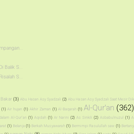
impangan...
 Balik S...
isalah S...
 Bakar
(3)
Abu Hasan Asy Syadzali
(2)
Abu Hasan Asy Syadzali Saat Mesir Di
Al-Qur'an
(362
i
(1)
Air hujan
(1)
Akhir Zaman
(1)
Al-Baqarah
(1)
dalam Al-Qur'an
(1)
Aqidah
(1)
Ar Narini
(2)
As Sinkili
(2)
Asbabulnuzul
(1)
A
arat
(1)
Belanja
(1)
Berkah Musyawarah
(1)
Bermimpi Rasulullah saw
(1)
Bertany