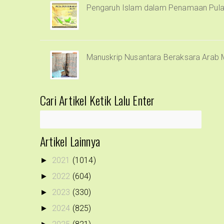
Pengaruh Islam dalam Penamaan Pula
Manuskrip Nusantara Beraksara Arab 
Cari Artikel Ketik Lalu Enter
Artikel Lainnya
2021
(1014)
►
2022
(604)
►
2023
(330)
►
2024
(825)
►