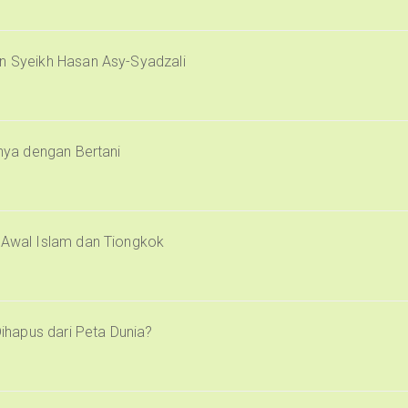
an Syeikh Hasan Asy-Syadzali
inya dengan Bertani
i Awal Islam dan Tiongkok
Dihapus dari Peta Dunia?