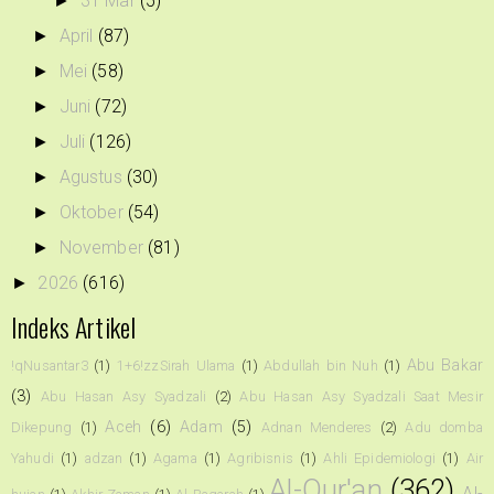
31 Mar
(5)
►
April
(87)
►
Mei
(58)
►
Juni
(72)
►
Juli
(126)
►
Agustus
(30)
►
Oktober
(54)
►
November
(81)
►
2026
(616)
►
Indeks Artikel
Abu Bakar
!qNusantar3
(1)
1+6!zzSirah Ulama
(1)
Abdullah bin Nuh
(1)
(3)
Abu Hasan Asy Syadzali
(2)
Abu Hasan Asy Syadzali Saat Mesir
Aceh
(6)
Adam
(5)
Dikepung
(1)
Adnan Menderes
(2)
Adu domba
Yahudi
(1)
adzan
(1)
Agama
(1)
Agribisnis
(1)
Ahli Epidemiologi
(1)
Air
Al-Qur'an
(362)
Al-