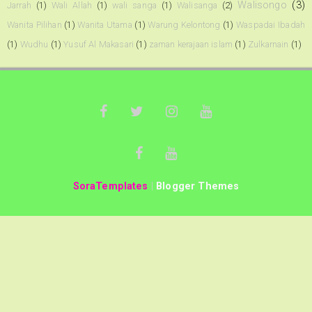
Walisongo
(3)
Jarrah
(1)
Wali Allah
(1)
wali sanga
(1)
Walisanga
(2)
Wanita Pilihan
(1)
Wanita Utama
(1)
Warung Kelontong
(1)
Waspadai Ibadah
(1)
Wudhu
(1)
Yusuf Al Makasari
(1)
zaman kerajaan islam
(1)
Zulkarnain
(1)
SoraTemplates
|
Blogger Themes