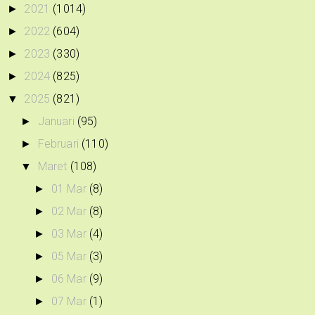
2021
(1014)
►
2022
(604)
►
2023
(330)
►
2024
(825)
►
2025
(821)
▼
Januari
(95)
►
Februari
(110)
►
Maret
(108)
▼
01 Mar
(8)
►
02 Mar
(8)
►
03 Mar
(4)
►
05 Mar
(3)
►
06 Mar
(9)
►
07 Mar
(1)
►