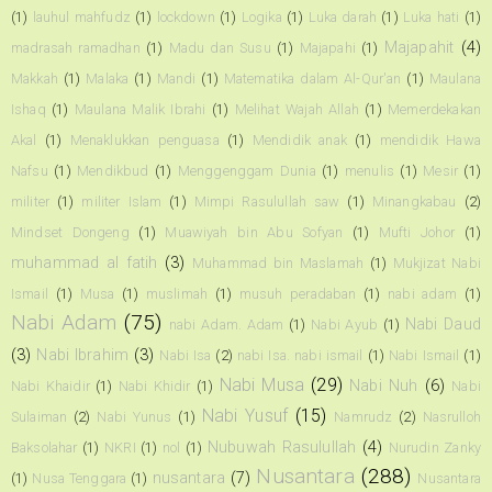
(1)
lauhul mahfudz
(1)
lockdown
(1)
Logika
(1)
Luka darah
(1)
Luka hati
(1)
Majapahit
(4)
madrasah ramadhan
(1)
Madu dan Susu
(1)
Majapahi
(1)
Makkah
(1)
Malaka
(1)
Mandi
(1)
Matematika dalam Al-Qur'an
(1)
Maulana
Ishaq
(1)
Maulana Malik Ibrahi
(1)
Melihat Wajah Allah
(1)
Memerdekakan
Akal
(1)
Menaklukkan penguasa
(1)
Mendidik anak
(1)
mendidik Hawa
Nafsu
(1)
Mendikbud
(1)
Menggenggam Dunia
(1)
menulis
(1)
Mesir
(1)
militer
(1)
militer Islam
(1)
Mimpi Rasulullah saw
(1)
Minangkabau
(2)
Mindset Dongeng
(1)
Muawiyah bin Abu Sofyan
(1)
Mufti Johor
(1)
muhammad al fatih
(3)
Muhammad bin Maslamah
(1)
Mukjizat Nabi
Ismail
(1)
Musa
(1)
muslimah
(1)
musuh peradaban
(1)
nabi adam
(1)
Nabi Adam
(75)
Nabi Daud
nabi Adam. Adam
(1)
Nabi Ayub
(1)
(3)
Nabi Ibrahim
(3)
Nabi Isa
(2)
nabi Isa. nabi ismail
(1)
Nabi Ismail
(1)
Nabi Musa
(29)
Nabi Nuh
(6)
Nabi Khaidir
(1)
Nabi Khidir
(1)
Nabi
Nabi Yusuf
(15)
Sulaiman
(2)
Nabi Yunus
(1)
Namrudz
(2)
Nasrulloh
Nubuwah Rasulullah
(4)
Baksolahar
(1)
NKRI
(1)
nol
(1)
Nurudin Zanky
Nusantara
(288)
nusantara
(7)
(1)
Nusa Tenggara
(1)
Nusantara