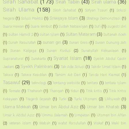
Sirah Sahabat
(173)
Sirah Tabiin
(43)
Sirah ulama
(36)
Sirah Ulama
(158)
Siroh Sahabat
(1)
Sofyan Tsauri
(1)
Solusi
Sriwijaya Islam
(3)
Negara
(1)
Solusi Praktis
(1)
Strategi Demonstrasi
(1)
Suara Hewan
(1)
Suara lembut
(1)
Sudah Nabawiyah
(1)
Sufi
(1)
sugesti diri
Sultan Mataram
(3)
(1)
sultan Hamid 2
(1)
sultan Islam
(1)
Sultanah Aceh
sunan giri
(3)
(1)
Sunah Rasulullah
(2)
Sunan Gresi
(1)
Sunan Gunung Jati
(1)
Sunan Kalijaga
(1)
Sunan Kudus
(2)
Sunatullah Kekuasaan
(1)
Syariat Islam
(18)
Supranatural
(1)
Surakarta
(1)
Syeikh Abdul Qadir
Syeikh Palimbani
(3)
Jaelani
(2)
Tak Ada Solusi
(1)
Takdir Umat Islam
(1)
Takwa
(1)
Takwa Keadilan
(1)
Tamim Ad Dari
(1)
Tanda Hari Kiamat
(1)
Tasawuf
(29)
teknologi
(2)
tentang website
(1)
tentara
(1)
tentara Islam
(1)
Ternate
(1)
Thaharah
(1)
Thariqah
(1)
tidur
(1)
Titik kritis
(1)
Titik Kritis
Kekayaan
(1)
Tragedi Sejarah
(1)
Turki
(2)
Turki Utsmani
(2)
Ukhuwah
(1)
Ulama Mekkah
(3)
Umar bin Abdul Aziz
(5)
Umar bin Khatab
(3)
Umar k Abdul Aziz
(1)
Ummu Salamah
(1)
Umpetan
(1)
Utsman bin Affan
(2)
veteran islam
(1)
Wabah
(1)
wafat Rasulullah
(1)
Wakaf
(1)
Waki bin