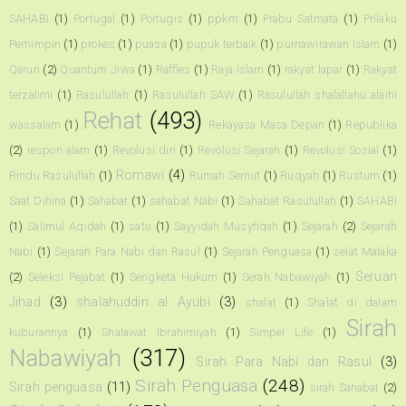
SAHABI
(1)
Portugal
(1)
Portugis
(1)
ppkm
(1)
Prabu Satmata
(1)
Prilaku
Pemimpin
(1)
prokes
(1)
puasa
(1)
pupuk terbaik
(1)
purnawirawan Islam
(1)
Qarun
(2)
Quantum Jiwa
(1)
Raffles
(1)
Raja Islam
(1)
rakyat lapar
(1)
Rakyat
terzalimi
(1)
Rasulullah
(1)
Rasulullah SAW
(1)
Rasulullah shalallahu alaihi
Rehat
(493)
wassalam
(1)
Rekayasa Masa Depan
(1)
Republika
(2)
respon alam
(1)
Revolusi diri
(1)
Revolusi Sejarah
(1)
Revolusi Sosial
(1)
Romawi
(4)
Rindu Rasulullah
(1)
Rumah Semut
(1)
Ruqyah
(1)
Rustum
(1)
Saat Dihina
(1)
Sahabat
(1)
sahabat Nabi
(1)
Sahabat Rasulullah
(1)
SAHABI
(1)
Salimul Aqidah
(1)
satu
(1)
Sayyidah Musyfiqah
(1)
Sejarah
(2)
Sejarah
Nabi
(1)
Sejarah Para Nabi dan Rasul
(1)
Sejarah Penguasa
(1)
selat Malaka
Seruan
(2)
Seleksi Pejabat
(1)
Sengketa Hukum
(1)
Serah Nabawiyah
(1)
Jihad
(3)
shalahuddin al Ayubi
(3)
shalat
(1)
Shalat di dalam
Sirah
kuburannya
(1)
Shalawat Ibrahimiyah
(1)
Simpel Life
(1)
Nabawiyah
(317)
Sirah Para Nabi dan Rasul
(3)
Sirah Penguasa
(248)
Sirah penguasa
(11)
sirah Sahabat
(2)