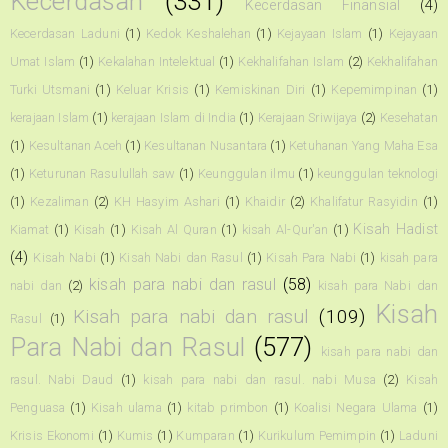
Kecerdasan
(331)
Kecerdasan Finansial
(4)
Kecerdasan Laduni
(1)
Kedok Keshalehan
(1)
Kejayaan Islam
(1)
Kejayaan
Umat Islam
(1)
Kekalahan Intelektual
(1)
Kekhalifahan Islam
(2)
Kekhalifahan
Turki Utsmani
(1)
Keluar Krisis
(1)
Kemiskinan Diri
(1)
Kepemimpinan
(1)
kerajaan Islam
(1)
kerajaan Islam di India
(1)
Kerajaan Sriwijaya
(2)
Kesehatan
(1)
Kesultanan Aceh
(1)
Kesultanan Nusantara
(1)
Ketuhanan Yang Maha Esa
(1)
Keturunan Rasulullah saw
(1)
Keunggulan ilmu
(1)
keunggulan teknologi
(1)
Kezaliman
(2)
KH Hasyim Ashari
(1)
Khaidir
(2)
Khalifatur Rasyidin
(1)
Kisah Hadist
Kiamat
(1)
Kisah
(1)
Kisah Al Quran
(1)
kisah Al-Qur'an
(1)
(4)
Kisah Nabi
(1)
Kisah Nabi dan Rasul
(1)
Kisah Para Nabi
(1)
kisah para
kisah para nabi dan rasul
(58)
nabi dan
(2)
kisah para Nabi dan
Kisah
Kisah para nabi dan rasul
(109)
Rasul
(1)
Para Nabi dan Rasul
(577)
kisah para nabi dan
rasul. Nabi Daud
(1)
kisah para nabi dan rasul. nabi Musa
(2)
Kisah
Penguasa
(1)
Kisah ulama
(1)
kitab primbon
(1)
Koalisi Negara Ulama
(1)
Krisis Ekonomi
(1)
Kumis
(1)
Kumparan
(1)
Kurikulum Pemimpin
(1)
Laduni