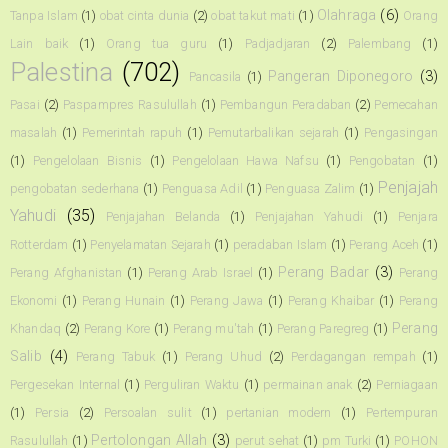
Olahraga
(6)
Tanpa Islam
(1)
obat cinta dunia
(2)
obat takut mati
(1)
Orang
Lain baik
(1)
Orang tua guru
(1)
Padjadjaran
(2)
Palembang
(1)
Palestina
(702)
Pangeran Diponegoro
(3)
Pancasila
(1)
Pasai
(2)
Paspampres Rasulullah
(1)
Pembangun Peradaban
(2)
Pemecahan
masalah
(1)
Pemerintah rapuh
(1)
Pemutarbalikan sejarah
(1)
Pengasingan
(1)
Pengelolaan Bisnis
(1)
Pengelolaan Hawa Nafsu
(1)
Pengobatan
(1)
Penjajah
pengobatan sederhana
(1)
Penguasa Adil
(1)
Penguasa Zalim
(1)
Yahudi
(35)
Penjajahan Belanda
(1)
Penjajahan Yahudi
(1)
Penjara
Rotterdam
(1)
Penyelamatan Sejarah
(1)
peradaban Islam
(1)
Perang Aceh
(1)
Perang Badar
(3)
Perang Afghanistan
(1)
Perang Arab Israel
(1)
Perang
Ekonomi
(1)
Perang Hunain
(1)
Perang Jawa
(1)
Perang Khaibar
(1)
Perang
Perang
Khandaq
(2)
Perang Kore
(1)
Perang mu'tah
(1)
Perang Paregreg
(1)
Salib
(4)
Perang Tabuk
(1)
Perang Uhud
(2)
Perdagangan rempah
(1)
Pergesekan Internal
(1)
Perguliran Waktu
(1)
permainan anak
(2)
Perniagaan
(1)
Persia
(2)
Persoalan sulit
(1)
pertanian modern
(1)
Pertempuran
Pertolongan Allah
(3)
Rasulullah
(1)
perut sehat
(1)
pm Turki
(1)
POHON