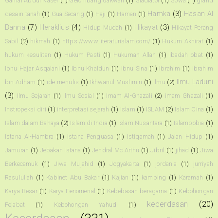
Gamal Abdul Naser
(1)
Gelombang dakwah
(1)
Gladiator
(1)
Gowa
(1)
grand
Hamka
(3)
Hasan Al
desain tanah
(1)
Gua Secang
(1)
Haji
(1)
Haman
(1)
Banna
(7)
Heraklius
(4)
Hikayat
(3)
Hidup Mudah
(1)
Hikayat Perang
Sabil
(2)
hikmah
(1)
https://www.literaturislam.com/
(1)
Hukum Akhirat
(1)
hukum kesulitan
(1)
Hukum Pasti
(1)
Hukuman Allah
(1)
Ibadah obat
(1)
Ibnu Hajar Asqalani
(1)
Ibnu Khaldun
(1)
Ibnu Sina
(1)
Ibrahim
(1)
Ibrahim
Ilmu Laduni
bin Adham
(1)
ide menulis
(1)
Ikhwanul Muslimin
(1)
ilmu
(2)
(3)
Ilmu Sejarah
(1)
Ilmu Sosial
(1)
Imam Al-Ghazali
(2)
imam Ghazali
(1)
Instropeksi diri
(1)
interpretasi sejarah
(1)
Islam
(1)
ISLAM
(2)
Islam Cina
(1)
Islam dalam Bahaya
(2)
Islam di India
(1)
Islam Nusantara
(1)
Islampobia
(1)
Istana Al-Hambra
(1)
Istana Penguasa
(1)
Istiqamah
(1)
Jalan Hidup
(1)
Jamuran
(1)
Jebakan Istana
(1)
Jendral Mc Arthu
(1)
Jibril
(1)
jihad
(1)
Jiwa
Berkecamuk
(1)
Jiwa Mujahid
(1)
Jogyakarta
(1)
jordania
(1)
jurriyah
Rasulullah
(1)
Kabinet Abu Bakar
(1)
Kajian
(1)
kambing
(1)
Karamah
(1)
Karya Besar
(1)
Karya Fenomenal
(1)
Kebebasan beragama
(1)
Kebohongan
kecerdasan
(20)
Pejabat
(1)
Kebohongan Yahudi
(1)