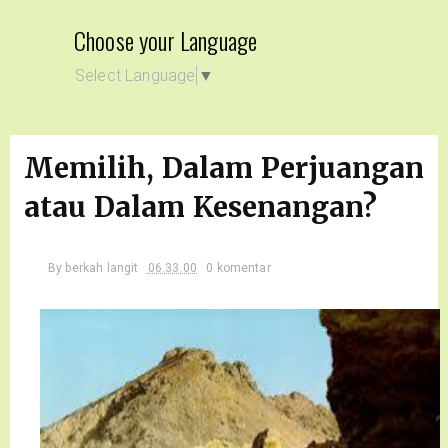
Choose your Language
Select Language
▼
Memilih, Dalam Perjuangan
atau Dalam Kesenangan?
By
berkah langit
06.33.00
0 komentar