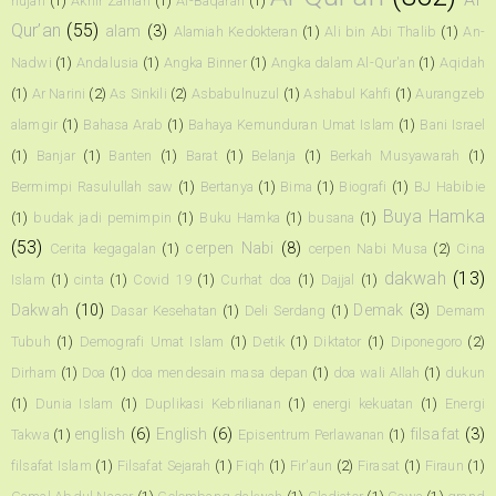
hujan
(1)
Akhir Zaman
(1)
Al-Baqarah
(1)
Qur’an
(55)
alam
(3)
Alamiah Kedokteran
(1)
Ali bin Abi Thalib
(1)
An-
Nadwi
(1)
Andalusia
(1)
Angka Binner
(1)
Angka dalam Al-Qur'an
(1)
Aqidah
(1)
Ar Narini
(2)
As Sinkili
(2)
Asbabulnuzul
(1)
Ashabul Kahfi
(1)
Aurangzeb
alamgir
(1)
Bahasa Arab
(1)
Bahaya Kemunduran Umat Islam
(1)
Bani Israel
(1)
Banjar
(1)
Banten
(1)
Barat
(1)
Belanja
(1)
Berkah Musyawarah
(1)
Bermimpi Rasulullah saw
(1)
Bertanya
(1)
Bima
(1)
Biografi
(1)
BJ Habibie
Buya Hamka
(1)
budak jadi pemimpin
(1)
Buku Hamka
(1)
busana
(1)
(53)
cerpen Nabi
(8)
Cerita kegagalan
(1)
cerpen Nabi Musa
(2)
Cina
dakwah
(13)
Islam
(1)
cinta
(1)
Covid 19
(1)
Curhat doa
(1)
Dajjal
(1)
Dakwah
(10)
Demak
(3)
Dasar Kesehatan
(1)
Deli Serdang
(1)
Demam
Tubuh
(1)
Demografi Umat Islam
(1)
Detik
(1)
Diktator
(1)
Diponegoro
(2)
Dirham
(1)
Doa
(1)
doa mendesain masa depan
(1)
doa wali Allah
(1)
dukun
(1)
Dunia Islam
(1)
Duplikasi Kebrilianan
(1)
energi kekuatan
(1)
Energi
english
(6)
English
(6)
filsafat
(3)
Takwa
(1)
Episentrum Perlawanan
(1)
filsafat Islam
(1)
Filsafat Sejarah
(1)
Fiqh
(1)
Fir'aun
(2)
Firasat
(1)
Firaun
(1)