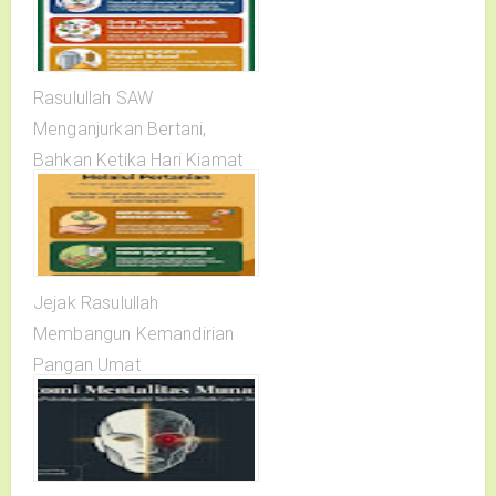
Rasulullah SAW
Menganjurkan Bertani,
Bahkan Ketika Hari Kiamat
Telah Dekat
Jejak Rasulullah
Membangun Kemandirian
Pangan Umat