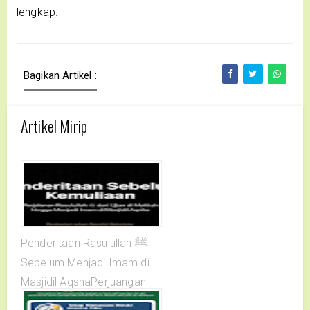
lengkap.
Bagikan Artikel :
Artikel Mirip
Penderitaan Rasulullah ﷺ
Sebelum Menjadi Imam di
Masjidil AqshaPerjuangan
Rasulullah ﷺ menghadapi