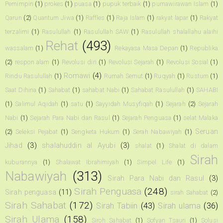
Pemimpin
(1)
prokes
(1)
puasa
(1)
pupuk terbaik
(1)
purnawirawan Islam
(1)
Qarun
(2)
Quantum Jiwa
(1)
Raffles
(1)
Raja Islam
(1)
rakyat lapar
(1)
Rakyat
terzalimi
(1)
Rasulullah
(1)
Rasulullah SAW
(1)
Rasulullah shalallahu alaihi
Rehat
(493)
wassalam
(1)
Rekayasa Masa Depan
(1)
Republika
(2)
respon alam
(1)
Revolusi diri
(1)
Revolusi Sejarah
(1)
Revolusi Sosial
(1)
Romawi
(4)
Rindu Rasulullah
(1)
Rumah Semut
(1)
Ruqyah
(1)
Rustum
(1)
Saat Dihina
(1)
Sahabat
(1)
sahabat Nabi
(1)
Sahabat Rasulullah
(1)
SAHABI
(1)
Salimul Aqidah
(1)
satu
(1)
Sayyidah Musyfiqah
(1)
Sejarah
(2)
Sejarah
Nabi
(1)
Sejarah Para Nabi dan Rasul
(1)
Sejarah Penguasa
(1)
selat Malaka
Seruan
(2)
Seleksi Pejabat
(1)
Sengketa Hukum
(1)
Serah Nabawiyah
(1)
Jihad
(3)
shalahuddin al Ayubi
(3)
shalat
(1)
Shalat di dalam
Sirah
kuburannya
(1)
Shalawat Ibrahimiyah
(1)
Simpel Life
(1)
Nabawiyah
(313)
Sirah Para Nabi dan Rasul
(3)
Sirah Penguasa
(248)
Sirah penguasa
(11)
sirah Sahabat
(2)
Sirah Sahabat
(172)
Sirah Tabiin
(43)
Sirah ulama
(36)
Sirah Ulama
(158)
Siroh Sahabat
(1)
Sofyan Tsauri
(1)
Solusi