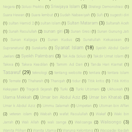
Sriwijaya Islam
(3)
Negara
(1)
Solusi Praktis
(1)
Strategi Demonstrasi
(1)
Suara Hewan
(1)
Suara lembut
(1)
Sudah Nabawiyah
(1)
Sufi
(1)
sugesti diri
Sultan Mataram
(3)
(1)
sultan Hamid 2
(1)
sultan Islam
(1)
Sultanah Aceh
sunan giri
(3)
(1)
Sunah Rasulullah
(2)
Sunan Gresi
(1)
Sunan Gunung Jati
(1)
Sunan Kalijaga
(1)
Sunan Kudus
(2)
Sunatullah Kekuasaan
(1)
Syariat Islam
(18)
Supranatural
(1)
Surakarta
(1)
Syeikh Abdul Qadir
Syeikh Palimbani
(3)
Jaelani
(2)
Tak Ada Solusi
(1)
Takdir Umat Islam
(1)
Takwa
(1)
Takwa Keadilan
(1)
Tamim Ad Dari
(1)
Tanda Hari Kiamat
(1)
Tasawuf
(29)
teknologi
(2)
tentang website
(1)
tentara
(1)
tentara Islam
(1)
Ternate
(1)
Thaharah
(1)
Thariqah
(1)
tidur
(1)
Titik kritis
(1)
Titik Kritis
Kekayaan
(1)
Tragedi Sejarah
(1)
Turki
(2)
Turki Utsmani
(2)
Ukhuwah
(1)
Ulama Mekkah
(3)
Umar bin Abdul Aziz
(5)
Umar bin Khatab
(3)
Umar k Abdul Aziz
(1)
Ummu Salamah
(1)
Umpetan
(1)
Utsman bin Affan
(2)
veteran islam
(1)
Wabah
(1)
wafat Rasulullah
(1)
Wakaf
(1)
Waki bin
Walisongo
(3)
Jarrah
(1)
Wali Allah
(1)
wali sanga
(1)
Walisanga
(2)
Wanita Pilihan
(1)
Wanita Utama
(1)
Warung Kelontong
(1)
Waspadai Ibadah