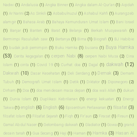
Nadwi
(1)
Andalusia
(1)
Angka Binner
(1)
Angka dalam Al-Qur'an
(1)
Aqidah
(1)
Ar Narini
(2)
As Sinkili
(2)
Asbabulnuzul
(1)
Ashabul Kahfi
(1)
Aurangzeb
alamgir
(1)
Bahasa Arab
(1)
Bahaya Kemunduran Umat Islam
(1)
Bani Israel
(1)
Banjar
(1)
Banten
(1)
Barat
(1)
Belanja
(1)
Berkah Musyawarah
(1)
Bermimpi Rasulullah saw
(1)
Bertanya
(1)
Bima
(1)
Biografi
(1)
BJ Habibie
Buya Hamka
(1)
budak jadi pemimpin
(1)
Buku Hamka
(1)
busana
(1)
(53)
cerpen Nabi
(8)
Cerita kegagalan
(1)
cerpen Nabi Musa
(2)
Cina
dakwah
(12)
Islam
(1)
cinta
(1)
Covid 19
(1)
Curhat doa
(1)
Dajjal
(1)
Dakwah
(10)
Demak
(3)
Dasar Kesehatan
(1)
Deli Serdang
(1)
Demam
Tubuh
(1)
Demografi Umat Islam
(1)
Detik
(1)
Diktator
(1)
Diponegoro
(2)
Dirham
(1)
Doa
(1)
doa mendesain masa depan
(1)
doa wali Allah
(1)
dukun
(1)
Dunia Islam
(1)
Duplikasi Kebrilianan
(1)
energi kekuatan
(1)
Energi
english
(6)
English
(6)
filsafat
(3)
Takwa
(1)
Episentrum Perlawanan
(1)
filsafat Islam
(1)
Filsafat Sejarah
(1)
Fiqh
(1)
Fir'aun
(2)
Firasat
(1)
Firaun
(1)
Gamal Abdul Naser
(1)
Gelombang dakwah
(1)
Gladiator
(1)
Gowa
(1)
grand
Hamka
(3)
Hasan Al
desain tanah
(1)
Gua Secang
(1)
Haji
(1)
Haman
(1)