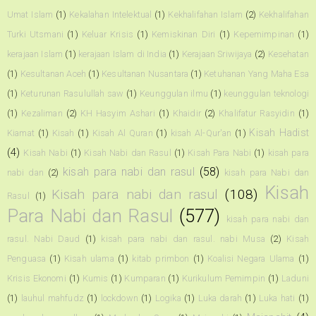
Umat Islam
(1)
Kekalahan Intelektual
(1)
Kekhalifahan Islam
(2)
Kekhalifahan
Turki Utsmani
(1)
Keluar Krisis
(1)
Kemiskinan Diri
(1)
Kepemimpinan
(1)
kerajaan Islam
(1)
kerajaan Islam di India
(1)
Kerajaan Sriwijaya
(2)
Kesehatan
(1)
Kesultanan Aceh
(1)
Kesultanan Nusantara
(1)
Ketuhanan Yang Maha Esa
(1)
Keturunan Rasulullah saw
(1)
Keunggulan ilmu
(1)
keunggulan teknologi
(1)
Kezaliman
(2)
KH Hasyim Ashari
(1)
Khaidir
(2)
Khalifatur Rasyidin
(1)
Kisah Hadist
Kiamat
(1)
Kisah
(1)
Kisah Al Quran
(1)
kisah Al-Qur'an
(1)
(4)
Kisah Nabi
(1)
Kisah Nabi dan Rasul
(1)
Kisah Para Nabi
(1)
kisah para
kisah para nabi dan rasul
(58)
nabi dan
(2)
kisah para Nabi dan
Kisah
Kisah para nabi dan rasul
(108)
Rasul
(1)
Para Nabi dan Rasul
(577)
kisah para nabi dan
rasul. Nabi Daud
(1)
kisah para nabi dan rasul. nabi Musa
(2)
Kisah
Penguasa
(1)
Kisah ulama
(1)
kitab primbon
(1)
Koalisi Negara Ulama
(1)
Krisis Ekonomi
(1)
Kumis
(1)
Kumparan
(1)
Kurikulum Pemimpin
(1)
Laduni
(1)
lauhul mahfudz
(1)
lockdown
(1)
Logika
(1)
Luka darah
(1)
Luka hati
(1)