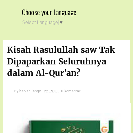
Choose your Language
Select Language
▼
Kisah Rasulullah saw Tak
Dipaparkan Seluruhnya
dalam Al-Qur'an?
By
berkah langit
22.19.00
0 komentar