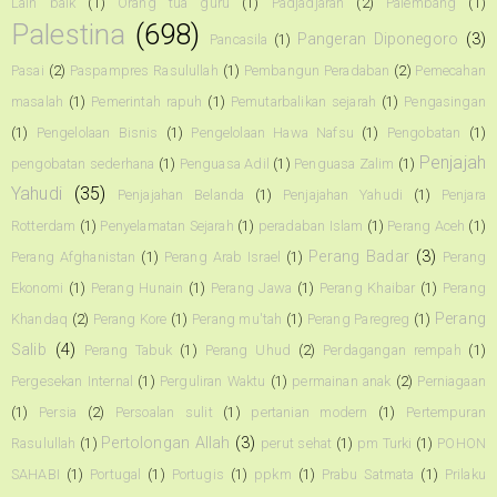
Lain baik
(1)
Orang tua guru
(1)
Padjadjaran
(2)
Palembang
(1)
Palestina
(698)
Pangeran Diponegoro
(3)
Pancasila
(1)
Pasai
(2)
Paspampres Rasulullah
(1)
Pembangun Peradaban
(2)
Pemecahan
masalah
(1)
Pemerintah rapuh
(1)
Pemutarbalikan sejarah
(1)
Pengasingan
(1)
Pengelolaan Bisnis
(1)
Pengelolaan Hawa Nafsu
(1)
Pengobatan
(1)
Penjajah
pengobatan sederhana
(1)
Penguasa Adil
(1)
Penguasa Zalim
(1)
Yahudi
(35)
Penjajahan Belanda
(1)
Penjajahan Yahudi
(1)
Penjara
Rotterdam
(1)
Penyelamatan Sejarah
(1)
peradaban Islam
(1)
Perang Aceh
(1)
Perang Badar
(3)
Perang Afghanistan
(1)
Perang Arab Israel
(1)
Perang
Ekonomi
(1)
Perang Hunain
(1)
Perang Jawa
(1)
Perang Khaibar
(1)
Perang
Perang
Khandaq
(2)
Perang Kore
(1)
Perang mu'tah
(1)
Perang Paregreg
(1)
Salib
(4)
Perang Tabuk
(1)
Perang Uhud
(2)
Perdagangan rempah
(1)
Pergesekan Internal
(1)
Perguliran Waktu
(1)
permainan anak
(2)
Perniagaan
(1)
Persia
(2)
Persoalan sulit
(1)
pertanian modern
(1)
Pertempuran
Pertolongan Allah
(3)
Rasulullah
(1)
perut sehat
(1)
pm Turki
(1)
POHON
SAHABI
(1)
Portugal
(1)
Portugis
(1)
ppkm
(1)
Prabu Satmata
(1)
Prilaku