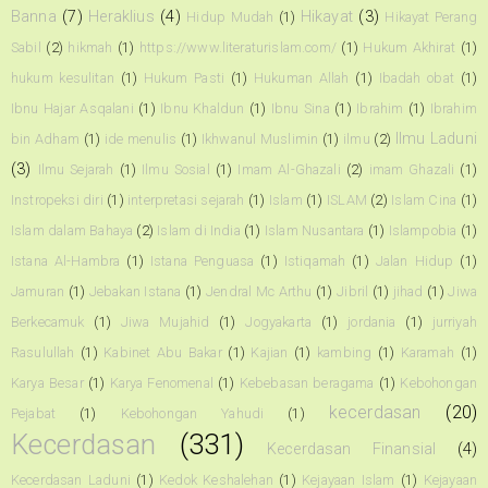
Banna
(7)
Heraklius
(4)
Hikayat
(3)
Hidup Mudah
(1)
Hikayat Perang
Sabil
(2)
hikmah
(1)
https://www.literaturislam.com/
(1)
Hukum Akhirat
(1)
hukum kesulitan
(1)
Hukum Pasti
(1)
Hukuman Allah
(1)
Ibadah obat
(1)
Ibnu Hajar Asqalani
(1)
Ibnu Khaldun
(1)
Ibnu Sina
(1)
Ibrahim
(1)
Ibrahim
Ilmu Laduni
bin Adham
(1)
ide menulis
(1)
Ikhwanul Muslimin
(1)
ilmu
(2)
(3)
Ilmu Sejarah
(1)
Ilmu Sosial
(1)
Imam Al-Ghazali
(2)
imam Ghazali
(1)
Instropeksi diri
(1)
interpretasi sejarah
(1)
Islam
(1)
ISLAM
(2)
Islam Cina
(1)
Islam dalam Bahaya
(2)
Islam di India
(1)
Islam Nusantara
(1)
Islampobia
(1)
Istana Al-Hambra
(1)
Istana Penguasa
(1)
Istiqamah
(1)
Jalan Hidup
(1)
Jamuran
(1)
Jebakan Istana
(1)
Jendral Mc Arthu
(1)
Jibril
(1)
jihad
(1)
Jiwa
Berkecamuk
(1)
Jiwa Mujahid
(1)
Jogyakarta
(1)
jordania
(1)
jurriyah
Rasulullah
(1)
Kabinet Abu Bakar
(1)
Kajian
(1)
kambing
(1)
Karamah
(1)
Karya Besar
(1)
Karya Fenomenal
(1)
Kebebasan beragama
(1)
Kebohongan
kecerdasan
(20)
Pejabat
(1)
Kebohongan Yahudi
(1)
Kecerdasan
(331)
Kecerdasan Finansial
(4)
Kecerdasan Laduni
(1)
Kedok Keshalehan
(1)
Kejayaan Islam
(1)
Kejayaan