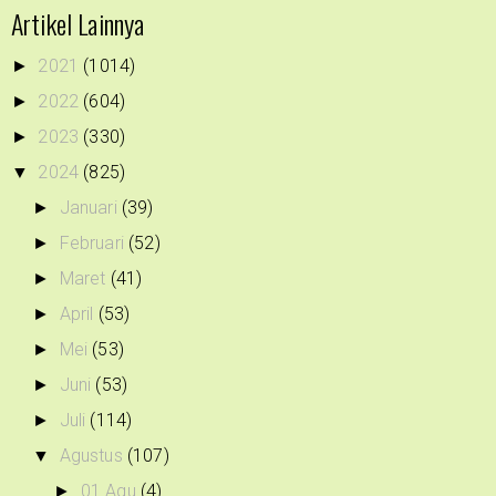
Artikel Lainnya
2021
(1014)
►
2022
(604)
►
2023
(330)
►
2024
(825)
▼
Januari
(39)
►
Februari
(52)
►
Maret
(41)
►
April
(53)
►
Mei
(53)
►
Juni
(53)
►
Juli
(114)
►
Agustus
(107)
▼
01 Agu
(4)
►