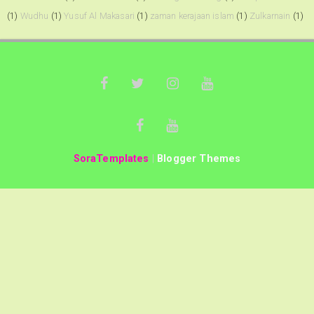
(1)
Wudhu
(1)
Yusuf Al Makasari
(1)
zaman kerajaan islam
(1)
Zulkarnain
(1)
SoraTemplates
|
Blogger Themes