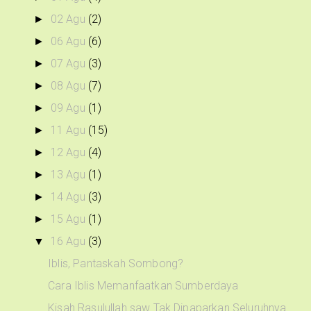
02 Agu
(2)
►
06 Agu
(6)
►
07 Agu
(3)
►
08 Agu
(7)
►
09 Agu
(1)
►
11 Agu
(15)
►
12 Agu
(4)
►
13 Agu
(1)
►
14 Agu
(3)
►
15 Agu
(1)
►
16 Agu
(3)
▼
Iblis, Pantaskah Sombong?
Cara Iblis Memanfaatkan Sumberdaya
Kisah Rasulullah saw Tak Dipaparkan Seluruhnya