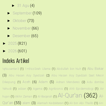
31 Agu
(4)
►
September
(109)
►
Oktober
(73)
►
November
(66)
►
Desember
(65)
►
2025
(821)
►
2026
(601)
►
Indeks Artikel
Abu Bakar
!qNusantar3
(1)
1+6!zzSirah Ulama
(1)
Abdullah bin Nuh
(1)
(3)
Abu Hasan Asy Syadzali
(2)
Abu Hasan Asy Syadzali Saat Mesir
Aceh
(6)
Adam
(5)
Dikepung
(1)
Adnan Menderes
(2)
Adu domba
Yahudi
(1)
adzan
(1)
Agama
(1)
Agribisnis
(1)
Ahli Epidemiologi
(1)
Air
Al-Qur'an
(362)
Al-
hujan
(1)
Akhir Zaman
(1)
Al-Baqarah
(1)
Qur’an
(55)
alam
(3)
Alamiah Kedokteran
(1)
Ali bin Abi Thalib
(1)
An-