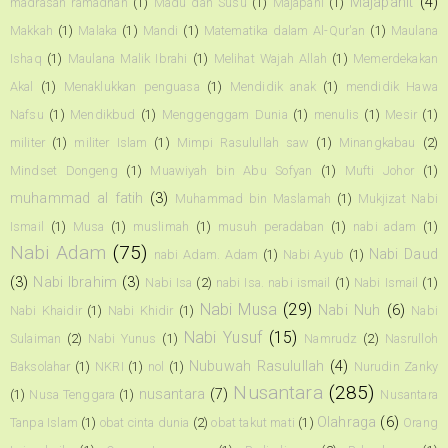
Majapahit
(4)
madrasah ramadhan
(1)
Madu dan Susu
(1)
Majapahi
(1)
Makkah
(1)
Malaka
(1)
Mandi
(1)
Matematika dalam Al-Qur'an
(1)
Maulana
Ishaq
(1)
Maulana Malik Ibrahi
(1)
Melihat Wajah Allah
(1)
Memerdekakan
Akal
(1)
Menaklukkan penguasa
(1)
Mendidik anak
(1)
mendidik Hawa
Nafsu
(1)
Mendikbud
(1)
Menggenggam Dunia
(1)
menulis
(1)
Mesir
(1)
militer
(1)
militer Islam
(1)
Mimpi Rasulullah saw
(1)
Minangkabau
(2)
Mindset Dongeng
(1)
Muawiyah bin Abu Sofyan
(1)
Mufti Johor
(1)
muhammad al fatih
(3)
Muhammad bin Maslamah
(1)
Mukjizat Nabi
Ismail
(1)
Musa
(1)
muslimah
(1)
musuh peradaban
(1)
nabi adam
(1)
Nabi Adam
(75)
Nabi Daud
nabi Adam. Adam
(1)
Nabi Ayub
(1)
(3)
Nabi Ibrahim
(3)
Nabi Isa
(2)
nabi Isa. nabi ismail
(1)
Nabi Ismail
(1)
Nabi Musa
(29)
Nabi Nuh
(6)
Nabi Khaidir
(1)
Nabi Khidir
(1)
Nabi
Nabi Yusuf
(15)
Sulaiman
(2)
Nabi Yunus
(1)
Namrudz
(2)
Nasrulloh
Nubuwah Rasulullah
(4)
Baksolahar
(1)
NKRI
(1)
nol
(1)
Nurudin Zanky
Nusantara
(285)
nusantara
(7)
(1)
Nusa Tenggara
(1)
Nusantara
Olahraga
(6)
Tanpa Islam
(1)
obat cinta dunia
(2)
obat takut mati
(1)
Orang