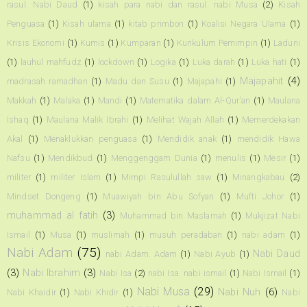
rasul. Nabi Daud
(1)
kisah para nabi dan rasul. nabi Musa
(2)
Kisah
Penguasa
(1)
Kisah ulama
(1)
kitab primbon
(1)
Koalisi Negara Ulama
(1)
Krisis Ekonomi
(1)
Kumis
(1)
Kumparan
(1)
Kurikulum Pemimpin
(1)
Laduni
(1)
lauhul mahfudz
(1)
lockdown
(1)
Logika
(1)
Luka darah
(1)
Luka hati
(1)
Majapahit
(4)
madrasah ramadhan
(1)
Madu dan Susu
(1)
Majapahi
(1)
Makkah
(1)
Malaka
(1)
Mandi
(1)
Matematika dalam Al-Qur'an
(1)
Maulana
Ishaq
(1)
Maulana Malik Ibrahi
(1)
Melihat Wajah Allah
(1)
Memerdekakan
Akal
(1)
Menaklukkan penguasa
(1)
Mendidik anak
(1)
mendidik Hawa
Nafsu
(1)
Mendikbud
(1)
Menggenggam Dunia
(1)
menulis
(1)
Mesir
(1)
militer
(1)
militer Islam
(1)
Mimpi Rasulullah saw
(1)
Minangkabau
(2)
Mindset Dongeng
(1)
Muawiyah bin Abu Sofyan
(1)
Mufti Johor
(1)
muhammad al fatih
(3)
Muhammad bin Maslamah
(1)
Mukjizat Nabi
Ismail
(1)
Musa
(1)
muslimah
(1)
musuh peradaban
(1)
nabi adam
(1)
Nabi Adam
(75)
Nabi Daud
nabi Adam. Adam
(1)
Nabi Ayub
(1)
(3)
Nabi Ibrahim
(3)
Nabi Isa
(2)
nabi Isa. nabi ismail
(1)
Nabi Ismail
(1)
Nabi Musa
(29)
Nabi Nuh
(6)
Nabi Khaidir
(1)
Nabi Khidir
(1)
Nabi