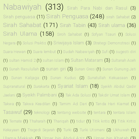
Nabawiyah
(313)
Sirah Para Nabi dan Rasul
(3)
Sirah Penguasa
(248)
Sirah penguasa
(11)
sirah Sahabat
(2)
Sirah Sahabat
(171)
Sirah Tabiin
(43)
Sirah ulama
(36)
Sirah Ulama
(158)
Siroh Sahabat
(1)
Sofyan Tsauri
(1)
Solusi
Sriwijaya Islam
(3)
Negara
(1)
Solusi Praktis
(1)
Strategi Demonstrasi
(1)
Suara Hewan
(1)
Suara lembut
(1)
Sudah Nabawiyah
(1)
Sufi
(1)
sugesti diri
Sultan Mataram
(3)
(1)
sultan Hamid 2
(1)
sultan Islam
(1)
Sultanah Aceh
sunan giri
(3)
(1)
Sunah Rasulullah
(2)
Sunan Gresi
(1)
Sunan Gunung Jati
(1)
Sunan Kalijaga
(1)
Sunan Kudus
(2)
Sunatullah Kekuasaan
(1)
Syariat Islam
(18)
Supranatural
(1)
Surakarta
(1)
Syeikh Abdul Qadir
Syeikh Palimbani
(3)
Jaelani
(2)
Tak Ada Solusi
(1)
Takdir Umat Islam
(1)
Takwa
(1)
Takwa Keadilan
(1)
Tamim Ad Dari
(1)
Tanda Hari Kiamat
(1)
Tasawuf
(29)
teknologi
(2)
tentang website
(1)
tentara
(1)
tentara Islam
(1)
Ternate
(1)
Thaharah
(1)
Thariqah
(1)
tidur
(1)
Titik kritis
(1)
Titik Kritis
Kekayaan
(1)
Tragedi Sejarah
(1)
Turki
(2)
Turki Utsmani
(2)
Ukhuwah
(1)
Ulama Mekkah
(3)
Umar bin Abdul Aziz
(5)
Umar bin Khatab
(3)