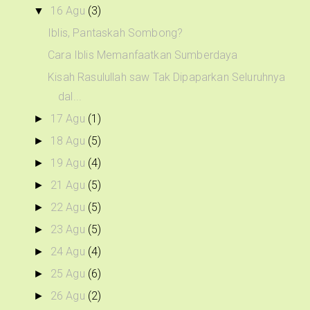
16 Agu
(3)
▼
Iblis, Pantaskah Sombong?
Cara Iblis Memanfaatkan Sumberdaya
Kisah Rasulullah saw Tak Dipaparkan Seluruhnya
dal...
17 Agu
(1)
►
18 Agu
(5)
►
19 Agu
(4)
►
21 Agu
(5)
►
22 Agu
(5)
►
23 Agu
(5)
►
24 Agu
(4)
►
25 Agu
(6)
►
26 Agu
(2)
►