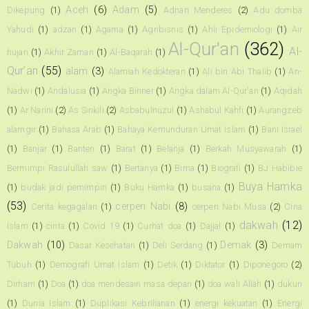
Aceh
(6)
Adam
(5)
Dikepung
(1)
Adnan Menderes
(2)
Adu domba
Yahudi
(1)
adzan
(1)
Agama
(1)
Agribisnis
(1)
Ahli Epidemiologi
(1)
Air
Al-Qur'an
(362)
Al-
hujan
(1)
Akhir Zaman
(1)
Al-Baqarah
(1)
Qur’an
(55)
alam
(3)
Alamiah Kedokteran
(1)
Ali bin Abi Thalib
(1)
An-
Nadwi
(1)
Andalusia
(1)
Angka Binner
(1)
Angka dalam Al-Qur'an
(1)
Aqidah
(1)
Ar Narini
(2)
As Sinkili
(2)
Asbabulnuzul
(1)
Ashabul Kahfi
(1)
Aurangzeb
alamgir
(1)
Bahasa Arab
(1)
Bahaya Kemunduran Umat Islam
(1)
Bani Israel
(1)
Banjar
(1)
Banten
(1)
Barat
(1)
Belanja
(1)
Berkah Musyawarah
(1)
Bermimpi Rasulullah saw
(1)
Bertanya
(1)
Bima
(1)
Biografi
(1)
BJ Habibie
Buya Hamka
(1)
budak jadi pemimpin
(1)
Buku Hamka
(1)
busana
(1)
(53)
cerpen Nabi
(8)
Cerita kegagalan
(1)
cerpen Nabi Musa
(2)
Cina
dakwah
(12)
Islam
(1)
cinta
(1)
Covid 19
(1)
Curhat doa
(1)
Dajjal
(1)
Dakwah
(10)
Demak
(3)
Dasar Kesehatan
(1)
Deli Serdang
(1)
Demam
Tubuh
(1)
Demografi Umat Islam
(1)
Detik
(1)
Diktator
(1)
Diponegoro
(2)
Dirham
(1)
Doa
(1)
doa mendesain masa depan
(1)
doa wali Allah
(1)
dukun
(1)
Dunia Islam
(1)
Duplikasi Kebrilianan
(1)
energi kekuatan
(1)
Energi