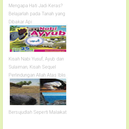
Mengapa Hati Jadi Keras?
Belajarlah pada Tanah yang
Dibakar Api
Kisah Nabi Yusuf, Ayub dan
Sulaiman, Kisah Sequel
Perlindungan Allah Atas Iblis
di Kisah Nabi Adam
Bersujudlah Seperti Malaikat