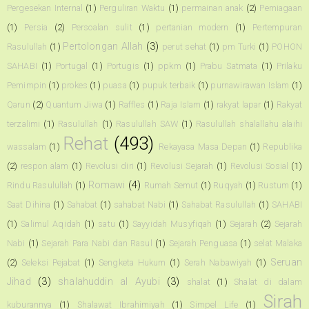
Pergesekan Internal
(1)
Perguliran Waktu
(1)
permainan anak
(2)
Perniagaan
(1)
Persia
(2)
Persoalan sulit
(1)
pertanian modern
(1)
Pertempuran
Pertolongan Allah
(3)
Rasulullah
(1)
perut sehat
(1)
pm Turki
(1)
POHON
SAHABI
(1)
Portugal
(1)
Portugis
(1)
ppkm
(1)
Prabu Satmata
(1)
Prilaku
Pemimpin
(1)
prokes
(1)
puasa
(1)
pupuk terbaik
(1)
purnawirawan Islam
(1)
Qarun
(2)
Quantum Jiwa
(1)
Raffles
(1)
Raja Islam
(1)
rakyat lapar
(1)
Rakyat
terzalimi
(1)
Rasulullah
(1)
Rasulullah SAW
(1)
Rasulullah shalallahu alaihi
Rehat
(493)
wassalam
(1)
Rekayasa Masa Depan
(1)
Republika
(2)
respon alam
(1)
Revolusi diri
(1)
Revolusi Sejarah
(1)
Revolusi Sosial
(1)
Romawi
(4)
Rindu Rasulullah
(1)
Rumah Semut
(1)
Ruqyah
(1)
Rustum
(1)
Saat Dihina
(1)
Sahabat
(1)
sahabat Nabi
(1)
Sahabat Rasulullah
(1)
SAHABI
(1)
Salimul Aqidah
(1)
satu
(1)
Sayyidah Musyfiqah
(1)
Sejarah
(2)
Sejarah
Nabi
(1)
Sejarah Para Nabi dan Rasul
(1)
Sejarah Penguasa
(1)
selat Malaka
Seruan
(2)
Seleksi Pejabat
(1)
Sengketa Hukum
(1)
Serah Nabawiyah
(1)
Jihad
(3)
shalahuddin al Ayubi
(3)
shalat
(1)
Shalat di dalam
Sirah
kuburannya
(1)
Shalawat Ibrahimiyah
(1)
Simpel Life
(1)