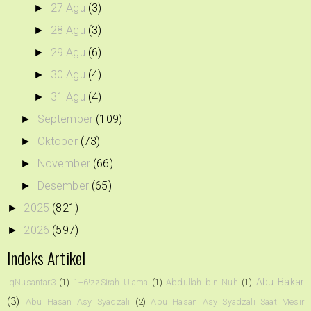
27 Agu
(3)
►
28 Agu
(3)
►
29 Agu
(6)
►
30 Agu
(4)
►
31 Agu
(4)
►
September
(109)
►
Oktober
(73)
►
November
(66)
►
Desember
(65)
►
2025
(821)
►
2026
(597)
►
Indeks Artikel
Abu Bakar
!qNusantar3
(1)
1+6!zzSirah Ulama
(1)
Abdullah bin Nuh
(1)
(3)
Abu Hasan Asy Syadzali
(2)
Abu Hasan Asy Syadzali Saat Mesir