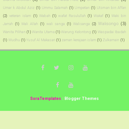
Umar k Abdul Aziz
(1)
Ummu Salamah
(1)
Umpetan
(1)
Utsman bin Affan
(2)
veteran islam
(1)
Wabah
(1)
wafat Rasulullah
(1)
Wakaf
(1)
Waki bin
Walisongo
(3)
Jarrah
(1)
Wali Allah
(1)
wali sanga
(1)
Walisanga
(2)
Wanita Pilihan
(1)
Wanita Utama
(1)
Warung Kelontong
(1)
Waspadai Ibadah
(1)
Wudhu
(1)
Yusuf Al Makasari
(1)
zaman kerajaan islam
(1)
Zulkarnain
(1)
SoraTemplates
|
Blogger Themes