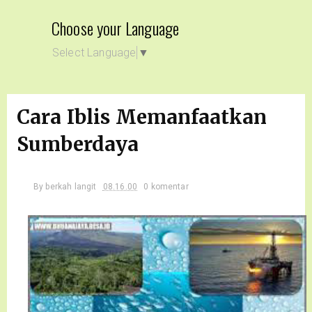
Choose your Language
Select Language
▼
Cara Iblis Memanfaatkan
Sumberdaya
By
berkah langit
08.16.00
0 komentar