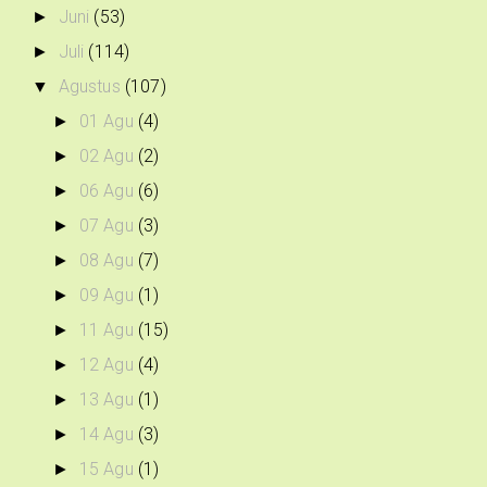
Juni
(53)
►
Juli
(114)
►
Agustus
(107)
▼
01 Agu
(4)
►
02 Agu
(2)
►
06 Agu
(6)
►
07 Agu
(3)
►
08 Agu
(7)
►
09 Agu
(1)
►
11 Agu
(15)
►
12 Agu
(4)
►
13 Agu
(1)
►
14 Agu
(3)
►
15 Agu
(1)
►