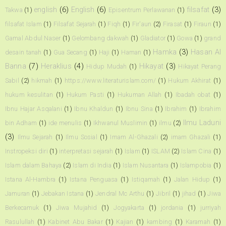
english
(6)
English
(6)
filsafat
(3)
Takwa
(1)
Episentrum Perlawanan
(1)
filsafat Islam
(1)
Filsafat Sejarah
(1)
Fiqh
(1)
Fir'aun
(2)
Firasat
(1)
Firaun
(1)
Gamal Abdul Naser
(1)
Gelombang dakwah
(1)
Gladiator
(1)
Gowa
(1)
grand
Hamka
(3)
Hasan Al
desain tanah
(1)
Gua Secang
(1)
Haji
(1)
Haman
(1)
Banna
(7)
Heraklius
(4)
Hikayat
(3)
Hidup Mudah
(1)
Hikayat Perang
Sabil
(2)
hikmah
(1)
https://www.literaturislam.com/
(1)
Hukum Akhirat
(1)
hukum kesulitan
(1)
Hukum Pasti
(1)
Hukuman Allah
(1)
Ibadah obat
(1)
Ibnu Hajar Asqalani
(1)
Ibnu Khaldun
(1)
Ibnu Sina
(1)
Ibrahim
(1)
Ibrahim
Ilmu Laduni
bin Adham
(1)
ide menulis
(1)
Ikhwanul Muslimin
(1)
ilmu
(2)
(3)
Ilmu Sejarah
(1)
Ilmu Sosial
(1)
Imam Al-Ghazali
(2)
imam Ghazali
(1)
Instropeksi diri
(1)
interpretasi sejarah
(1)
Islam
(1)
ISLAM
(2)
Islam Cina
(1)
Islam dalam Bahaya
(2)
Islam di India
(1)
Islam Nusantara
(1)
Islampobia
(1)
Istana Al-Hambra
(1)
Istana Penguasa
(1)
Istiqamah
(1)
Jalan Hidup
(1)
Jamuran
(1)
Jebakan Istana
(1)
Jendral Mc Arthu
(1)
Jibril
(1)
jihad
(1)
Jiwa
Berkecamuk
(1)
Jiwa Mujahid
(1)
Jogyakarta
(1)
jordania
(1)
jurriyah
Rasulullah
(1)
Kabinet Abu Bakar
(1)
Kajian
(1)
kambing
(1)
Karamah
(1)