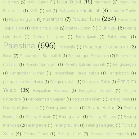
Nabi Yusuf
(15)
Sulaiman
(2)
Nabi Yunus
(1)
Namrudz
(2)
Nasrulloh
Nubuwah Rasulullah
(4)
Baksolahar
(1)
NKRI
(1)
nol
(1)
Nurudin Zanky
Nusantara
(284)
nusantara
(7)
(1)
Nusa Tenggara
(1)
Nusantara
Olahraga
(6)
Tanpa Islam
(1)
obat cinta dunia
(2)
obat takut mati
(1)
Orang
Lain baik
(1)
Orang tua guru
(1)
Padjadjaran
(2)
Palembang
(1)
Palestina
(696)
Pangeran Diponegoro
(3)
Pancasila
(1)
Pasai
(2)
Paspampres Rasulullah
(1)
Pembangun Peradaban
(2)
Pemecahan
masalah
(1)
Pemerintah rapuh
(1)
Pemutarbalikan sejarah
(1)
Pengasingan
(1)
Pengelolaan Bisnis
(1)
Pengelolaan Hawa Nafsu
(1)
Pengobatan
(1)
Penjajah
pengobatan sederhana
(1)
Penguasa Adil
(1)
Penguasa Zalim
(1)
Yahudi
(35)
Penjajahan Belanda
(1)
Penjajahan Yahudi
(1)
Penjara
Rotterdam
(1)
Penyelamatan Sejarah
(1)
peradaban Islam
(1)
Perang Aceh
(1)
Perang Badar
(3)
Perang Afghanistan
(1)
Perang Arab Israel
(1)
Perang
Ekonomi
(1)
Perang Hunain
(1)
Perang Jawa
(1)
Perang Khaibar
(1)
Perang
Perang
Khandaq
(2)
Perang Kore
(1)
Perang mu'tah
(1)
Perang Paregreg
(1)
Salib
(4)
Perang Tabuk
(1)
Perang Uhud
(2)
Perdagangan rempah
(1)