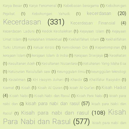
Karya Besar
(1)
Karya Fenomenal
(1)
Kebebasan beragama
(1)
Kebohongan
kecerdasan
(20)
Pejabat
(1)
Kebohongan Yahudi
(1)
Kecerdasan
(331)
Kecerdasan Finansial
(4)
Kecerdasan Laduni
(1)
Kedok Keshalehan
(1)
Kejayaan Islam
(1)
Kejayaan
Umat Islam
(1)
Kekalahan Intelektual
(1)
Kekhalifahan Islam
(2)
Kekhalifahan
Turki Utsmani
(1)
Keluar Krisis
(1)
Kemiskinan Diri
(1)
Kepemimpinan
(1)
kerajaan Islam
(1)
kerajaan Islam di India
(1)
Kerajaan Sriwijaya
(2)
Kesehatan
(1)
Kesultanan Aceh
(1)
Kesultanan Nusantara
(1)
Ketuhanan Yang Maha Esa
(1)
Keturunan Rasulullah saw
(1)
Keunggulan ilmu
(1)
keunggulan teknologi
(1)
Kezaliman
(2)
KH Hasyim Ashari
(1)
Khaidir
(2)
Khalifatur Rasyidin
(1)
Kisah Hadist
Kiamat
(1)
Kisah
(1)
Kisah Al Quran
(1)
kisah Al-Qur'an
(1)
(4)
Kisah Nabi
(1)
Kisah Nabi dan Rasul
(1)
Kisah Para Nabi
(1)
kisah para
kisah para nabi dan rasul
(57)
nabi dan
(2)
kisah para Nabi dan
Kisah
Kisah para nabi dan rasul
(108)
Rasul
(1)
Para Nabi dan Rasul
(577)
kisah para nabi dan