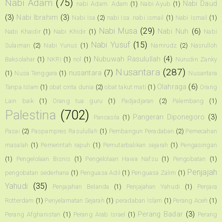
Nabi Adam
(75)
Nabi Daud
nabi Adam. Adam
(1)
Nabi Ayub
(1)
(3)
Nabi Ibrahim
(3)
Nabi Isa
(2)
nabi Isa. nabi ismail
(1)
Nabi Ismail
(1)
Nabi Musa
(29)
Nabi Nuh
(6)
Nabi Khaidir
(1)
Nabi Khidir
(1)
Nabi
Nabi Yusuf
(15)
Sulaiman
(2)
Nabi Yunus
(1)
Namrudz
(2)
Nasrulloh
Nubuwah Rasulullah
(4)
Baksolahar
(1)
NKRI
(1)
nol
(1)
Nurudin Zanky
Nusantara
(287)
nusantara
(7)
(1)
Nusa Tenggara
(1)
Nusantara
Olahraga
(6)
Tanpa Islam
(1)
obat cinta dunia
(2)
obat takut mati
(1)
Orang
Lain baik
(1)
Orang tua guru
(1)
Padjadjaran
(2)
Palembang
(1)
Palestina
(702)
Pangeran Diponegoro
(3)
Pancasila
(1)
Pasai
(2)
Paspampres Rasulullah
(1)
Pembangun Peradaban
(2)
Pemecahan
masalah
(1)
Pemerintah rapuh
(1)
Pemutarbalikan sejarah
(1)
Pengasingan
(1)
Pengelolaan Bisnis
(1)
Pengelolaan Hawa Nafsu
(1)
Pengobatan
(1)
Penjajah
pengobatan sederhana
(1)
Penguasa Adil
(1)
Penguasa Zalim
(1)
Yahudi
(35)
Penjajahan Belanda
(1)
Penjajahan Yahudi
(1)
Penjara
Rotterdam
(1)
Penyelamatan Sejarah
(1)
peradaban Islam
(1)
Perang Aceh
(1)
Perang Badar
(3)
Perang Afghanistan
(1)
Perang Arab Israel
(1)
Perang