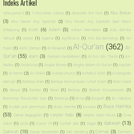
Indeks Artikel
Abu Bakar
!qNusantar3
(1)
1+6!zzSirah Ulama
(1)
Abdullah bin Nuh
(1)
(3)
Abu Hasan Asy Syadzali
(2)
Abu Hasan Asy Syadzali Saat Mesir
Aceh
(6)
Adam
(5)
Dikepung
(1)
Adnan Menderes
(2)
Adu domba
Yahudi
(1)
adzan
(1)
Agama
(1)
Agribisnis
(1)
Ahli Epidemiologi
(1)
Air
Al-Qur'an
(362)
Al-
hujan
(1)
Akhir Zaman
(1)
Al-Baqarah
(1)
Qur’an
(55)
alam
(3)
Alamiah Kedokteran
(1)
Ali bin Abi Thalib
(1)
An-
Nadwi
(1)
Andalusia
(1)
Angka Binner
(1)
Angka dalam Al-Qur'an
(1)
Aqidah
(1)
Ar Narini
(2)
As Sinkili
(2)
Asbabulnuzul
(1)
Ashabul Kahfi
(1)
Aurangzeb
alamgir
(1)
Bahasa Arab
(1)
Bahaya Kemunduran Umat Islam
(1)
Bani Israel
(1)
Banjar
(1)
Banten
(1)
Barat
(1)
Belanja
(1)
Berkah Musyawarah
(1)
Bermimpi Rasulullah saw
(1)
Bertanya
(1)
Bima
(1)
Biografi
(1)
BJ Habibie
Buya Hamka
(1)
budak jadi pemimpin
(1)
Buku Hamka
(1)
busana
(1)
(53)
cerpen Nabi
(8)
Cerita kegagalan
(1)
cerpen Nabi Musa
(2)
Cina
dakwah
(13)
Islam
(1)
cinta
(1)
Covid 19
(1)
Curhat doa
(1)
Dajjal
(1)
Dakwah
(10)
Demak
(3)
Dasar Kesehatan
(1)
Deli Serdang
(1)
Demam