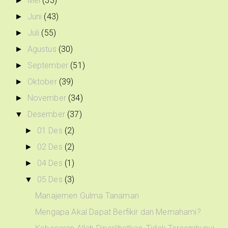
Mei
(33)
►
Juni
(43)
►
Juli
(55)
►
Agustus
(30)
►
September
(51)
►
Oktober
(39)
►
November
(34)
►
Desember
(37)
▼
01 Des
(2)
►
02 Des
(2)
►
04 Des
(1)
►
05 Des
(3)
▼
Manajemen Gulma Tanaman
Mengapa Akal Dapat Berfikir dan Memahami?