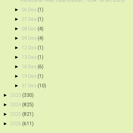
Kebesaran Allah Diperlihatkan, Tidak Tersembunyi
06 Des
(1)
►
07 Des
(1)
►
08 Des
(4)
►
09 Des
(4)
►
12 Des
(1)
►
13 Des
(1)
►
16 Des
(6)
►
19 Des
(1)
►
31 Des
(10)
►
2023
(330)
►
2024
(825)
►
2025
(821)
►
2026
(611)
►