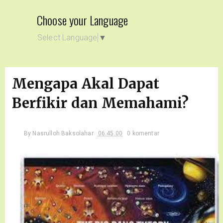
Choose your Language
Select Language
▼
Mengapa Akal Dapat
Berfikir dan Memahami?
By
Nasrulloh Baksolahar
06.45.00
0 komentar