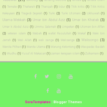
(1)
Ternate
(1)
Thaharah
(1)
Thariqah
(1)
tidur
(1)
Titik kritis
(1)
Titik Kritis
Kekayaan
(1)
Tragedi Sejarah
(1)
Turki
(2)
Turki Utsmani
(2)
Ukhuwah
(1)
Ulama Mekkah
(3)
Umar bin Abdul Aziz
(5)
Umar bin Khatab
(3)
Umar k Abdul Aziz
(1)
Ummu Salamah
(1)
Umpetan
(1)
Utsman bin Affan
(2)
veteran islam
(1)
Wabah
(1)
wafat Rasulullah
(1)
Wakaf
(1)
Waki bin
Walisongo
(3)
Jarrah
(1)
Wali Allah
(1)
wali sanga
(1)
Walisanga
(2)
Wanita Pilihan
(1)
Wanita Utama
(1)
Warung Kelontong
(1)
Waspadai Ibadah
(1)
Wudhu
(1)
Yusuf Al Makasari
(1)
zaman kerajaan islam
(1)
Zulkarnain
(1)
SoraTemplates
|
Blogger Themes