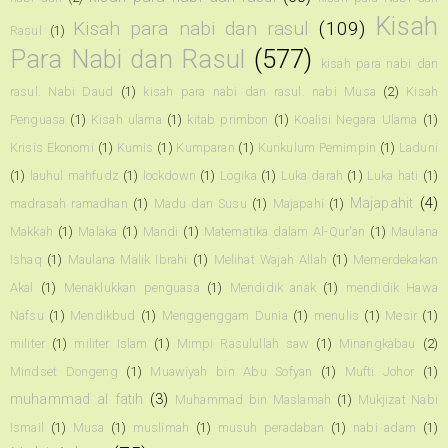
Kisah
Kisah para nabi dan rasul
(109)
Rasul
(1)
Para Nabi dan Rasul
(577)
kisah para nabi dan
rasul. Nabi Daud
(1)
kisah para nabi dan rasul. nabi Musa
(2)
Kisah
Penguasa
(1)
Kisah ulama
(1)
kitab primbon
(1)
Koalisi Negara Ulama
(1)
Krisis Ekonomi
(1)
Kumis
(1)
Kumparan
(1)
Kurikulum Pemimpin
(1)
Laduni
(1)
lauhul mahfudz
(1)
lockdown
(1)
Logika
(1)
Luka darah
(1)
Luka hati
(1)
Majapahit
(4)
madrasah ramadhan
(1)
Madu dan Susu
(1)
Majapahi
(1)
Makkah
(1)
Malaka
(1)
Mandi
(1)
Matematika dalam Al-Qur'an
(1)
Maulana
Ishaq
(1)
Maulana Malik Ibrahi
(1)
Melihat Wajah Allah
(1)
Memerdekakan
Akal
(1)
Menaklukkan penguasa
(1)
Mendidik anak
(1)
mendidik Hawa
Nafsu
(1)
Mendikbud
(1)
Menggenggam Dunia
(1)
menulis
(1)
Mesir
(1)
militer
(1)
militer Islam
(1)
Mimpi Rasulullah saw
(1)
Minangkabau
(2)
Mindset Dongeng
(1)
Muawiyah bin Abu Sofyan
(1)
Mufti Johor
(1)
muhammad al fatih
(3)
Muhammad bin Maslamah
(1)
Mukjizat Nabi
Ismail
(1)
Musa
(1)
muslimah
(1)
musuh peradaban
(1)
nabi adam
(1)