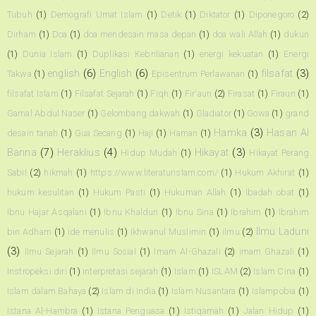
Tubuh
(1)
Demografi Umat Islam
(1)
Detik
(1)
Diktator
(1)
Diponegoro
(2)
Dirham
(1)
Doa
(1)
doa mendesain masa depan
(1)
doa wali Allah
(1)
dukun
(1)
Dunia Islam
(1)
Duplikasi Kebrilianan
(1)
energi kekuatan
(1)
Energi
english
(6)
English
(6)
filsafat
(3)
Takwa
(1)
Episentrum Perlawanan
(1)
filsafat Islam
(1)
Filsafat Sejarah
(1)
Fiqh
(1)
Fir'aun
(2)
Firasat
(1)
Firaun
(1)
Gamal Abdul Naser
(1)
Gelombang dakwah
(1)
Gladiator
(1)
Gowa
(1)
grand
Hamka
(3)
Hasan Al
desain tanah
(1)
Gua Secang
(1)
Haji
(1)
Haman
(1)
Banna
(7)
Heraklius
(4)
Hikayat
(3)
Hidup Mudah
(1)
Hikayat Perang
Sabil
(2)
hikmah
(1)
https://www.literaturislam.com/
(1)
Hukum Akhirat
(1)
hukum kesulitan
(1)
Hukum Pasti
(1)
Hukuman Allah
(1)
Ibadah obat
(1)
Ibnu Hajar Asqalani
(1)
Ibnu Khaldun
(1)
Ibnu Sina
(1)
Ibrahim
(1)
Ibrahim
Ilmu Laduni
bin Adham
(1)
ide menulis
(1)
Ikhwanul Muslimin
(1)
ilmu
(2)
(3)
Ilmu Sejarah
(1)
Ilmu Sosial
(1)
Imam Al-Ghazali
(2)
imam Ghazali
(1)
Instropeksi diri
(1)
interpretasi sejarah
(1)
Islam
(1)
ISLAM
(2)
Islam Cina
(1)
Islam dalam Bahaya
(2)
Islam di India
(1)
Islam Nusantara
(1)
Islampobia
(1)
Istana Al-Hambra
(1)
Istana Penguasa
(1)
Istiqamah
(1)
Jalan Hidup
(1)