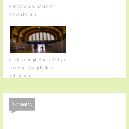
Perjalanan Ruhani dari
Satwa Kebun
Air dari Langit: Bagai Wahyu
dan Hadis bagi Nutrisi
Kehidupan
0 komentar: