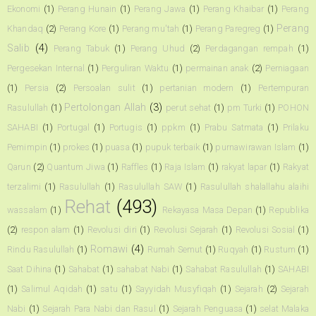
Ekonomi
(1)
Perang Hunain
(1)
Perang Jawa
(1)
Perang Khaibar
(1)
Perang
Perang
Khandaq
(2)
Perang Kore
(1)
Perang mu'tah
(1)
Perang Paregreg
(1)
Salib
(4)
Perang Tabuk
(1)
Perang Uhud
(2)
Perdagangan rempah
(1)
Pergesekan Internal
(1)
Perguliran Waktu
(1)
permainan anak
(2)
Perniagaan
(1)
Persia
(2)
Persoalan sulit
(1)
pertanian modern
(1)
Pertempuran
Pertolongan Allah
(3)
Rasulullah
(1)
perut sehat
(1)
pm Turki
(1)
POHON
SAHABI
(1)
Portugal
(1)
Portugis
(1)
ppkm
(1)
Prabu Satmata
(1)
Prilaku
Pemimpin
(1)
prokes
(1)
puasa
(1)
pupuk terbaik
(1)
purnawirawan Islam
(1)
Qarun
(2)
Quantum Jiwa
(1)
Raffles
(1)
Raja Islam
(1)
rakyat lapar
(1)
Rakyat
terzalimi
(1)
Rasulullah
(1)
Rasulullah SAW
(1)
Rasulullah shalallahu alaihi
Rehat
(493)
wassalam
(1)
Rekayasa Masa Depan
(1)
Republika
(2)
respon alam
(1)
Revolusi diri
(1)
Revolusi Sejarah
(1)
Revolusi Sosial
(1)
Romawi
(4)
Rindu Rasulullah
(1)
Rumah Semut
(1)
Ruqyah
(1)
Rustum
(1)
Saat Dihina
(1)
Sahabat
(1)
sahabat Nabi
(1)
Sahabat Rasulullah
(1)
SAHABI
(1)
Salimul Aqidah
(1)
satu
(1)
Sayyidah Musyfiqah
(1)
Sejarah
(2)
Sejarah
Nabi
(1)
Sejarah Para Nabi dan Rasul
(1)
Sejarah Penguasa
(1)
selat Malaka