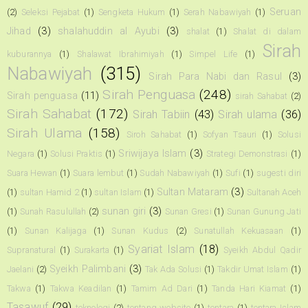
Seruan
(2)
Seleksi Pejabat
(1)
Sengketa Hukum
(1)
Serah Nabawiyah
(1)
Jihad
(3)
shalahuddin al Ayubi
(3)
shalat
(1)
Shalat di dalam
Sirah
kuburannya
(1)
Shalawat Ibrahimiyah
(1)
Simpel Life
(1)
Nabawiyah
(315)
Sirah Para Nabi dan Rasul
(3)
Sirah Penguasa
(248)
Sirah penguasa
(11)
sirah Sahabat
(2)
Sirah Sahabat
(172)
Sirah Tabiin
(43)
Sirah ulama
(36)
Sirah Ulama
(158)
Siroh Sahabat
(1)
Sofyan Tsauri
(1)
Solusi
Sriwijaya Islam
(3)
Negara
(1)
Solusi Praktis
(1)
Strategi Demonstrasi
(1)
Suara Hewan
(1)
Suara lembut
(1)
Sudah Nabawiyah
(1)
Sufi
(1)
sugesti diri
Sultan Mataram
(3)
(1)
sultan Hamid 2
(1)
sultan Islam
(1)
Sultanah Aceh
sunan giri
(3)
(1)
Sunah Rasulullah
(2)
Sunan Gresi
(1)
Sunan Gunung Jati
(1)
Sunan Kalijaga
(1)
Sunan Kudus
(2)
Sunatullah Kekuasaan
(1)
Syariat Islam
(18)
Supranatural
(1)
Surakarta
(1)
Syeikh Abdul Qadir
Syeikh Palimbani
(3)
Jaelani
(2)
Tak Ada Solusi
(1)
Takdir Umat Islam
(1)
Takwa
(1)
Takwa Keadilan
(1)
Tamim Ad Dari
(1)
Tanda Hari Kiamat
(1)
Tasawuf
(29)
teknologi
(2)
tentang website
(1)
tentara
(1)
tentara Islam