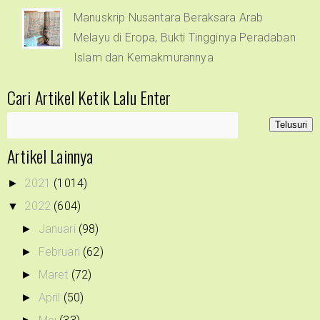
Manuskrip Nusantara Beraksara Arab
Melayu di Eropa, Bukti Tingginya Peradaban
Islam dan Kemakmurannya
Cari Artikel Ketik Lalu Enter
Artikel Lainnya
2021
(1014)
►
2022
(604)
▼
Januari
(98)
►
Februari
(62)
►
Maret
(72)
►
April
(50)
►