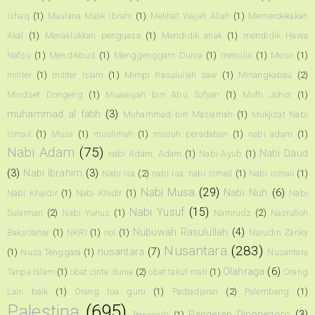
Ishaq
(1)
Maulana Malik Ibrahi
(1)
Melihat Wajah Allah
(1)
Memerdekakan
Akal
(1)
Menaklukkan penguasa
(1)
Mendidik anak
(1)
mendidik Hawa
Nafsu
(1)
Mendikbud
(1)
Menggenggam Dunia
(1)
menulis
(1)
Mesir
(1)
militer
(1)
militer Islam
(1)
Mimpi Rasulullah saw
(1)
Minangkabau
(2)
Mindset Dongeng
(1)
Muawiyah bin Abu Sofyan
(1)
Mufti Johor
(1)
muhammad al fatih
(3)
Muhammad bin Maslamah
(1)
Mukjizat Nabi
Ismail
(1)
Musa
(1)
muslimah
(1)
musuh peradaban
(1)
nabi adam
(1)
Nabi Adam
(75)
Nabi Daud
nabi Adam. Adam
(1)
Nabi Ayub
(1)
(3)
Nabi Ibrahim
(3)
Nabi Isa
(2)
nabi Isa. nabi ismail
(1)
Nabi Ismail
(1)
Nabi Musa
(29)
Nabi Nuh
(6)
Nabi Khaidir
(1)
Nabi Khidir
(1)
Nabi
Nabi Yusuf
(15)
Sulaiman
(2)
Nabi Yunus
(1)
Namrudz
(2)
Nasrulloh
Nubuwah Rasulullah
(4)
Baksolahar
(1)
NKRI
(1)
nol
(1)
Nurudin Zanky
Nusantara
(283)
nusantara
(7)
(1)
Nusa Tenggara
(1)
Nusantara
Olahraga
(6)
Tanpa Islam
(1)
obat cinta dunia
(2)
obat takut mati
(1)
Orang
Lain baik
(1)
Orang tua guru
(1)
Padjadjaran
(2)
Palembang
(1)
Palestina
(695)
Pangeran Diponegoro
(3)
Pancasila
(1)