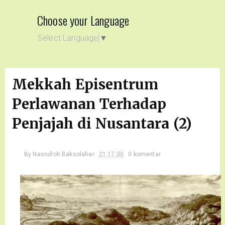
Choose your Language
Select Language
▼
Mekkah Episentrum
Perlawanan Terhadap
Penjajah di Nusantara (2)
By
Nasrulloh Baksolahar
21.17.00
0 komentar