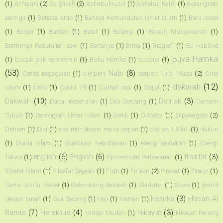
(1)
Ar Narini
(2)
As Sinkili
(2)
Asbabulnuzul
(1)
Ashabul Kahfi
(1)
Aurangzeb
alamgir
(1)
Bahasa Arab
(1)
Bahaya Kemunduran Umat Islam
(1)
Bani Israel
(1)
Banjar
(1)
Banten
(1)
Barat
(1)
Belanja
(1)
Berkah Musyawarah
(1)
Bermimpi Rasulullah saw
(1)
Bertanya
(1)
Bima
(1)
Biografi
(1)
BJ Habibie
Buya Hamka
(1)
budak jadi pemimpin
(1)
Buku Hamka
(1)
busana
(1)
(53)
cerpen Nabi
(8)
Cerita kegagalan
(1)
cerpen Nabi Musa
(2)
Cina
dakwah
(12)
Islam
(1)
cinta
(1)
Covid 19
(1)
Curhat doa
(1)
Dajjal
(1)
Dakwah
(10)
Demak
(3)
Dasar Kesehatan
(1)
Deli Serdang
(1)
Demam
Tubuh
(1)
Demografi Umat Islam
(1)
Detik
(1)
Diktator
(1)
Diponegoro
(2)
Dirham
(1)
Doa
(1)
doa mendesain masa depan
(1)
doa wali Allah
(1)
dukun
(1)
Dunia Islam
(1)
Duplikasi Kebrilianan
(1)
energi kekuatan
(1)
Energi
english
(6)
English
(6)
filsafat
(3)
Takwa
(1)
Episentrum Perlawanan
(1)
filsafat Islam
(1)
Filsafat Sejarah
(1)
Fiqh
(1)
Fir'aun
(2)
Firasat
(1)
Firaun
(1)
Gamal Abdul Naser
(1)
Gelombang dakwah
(1)
Gladiator
(1)
Gowa
(1)
grand
Hamka
(3)
Hasan Al
desain tanah
(1)
Gua Secang
(1)
Haji
(1)
Haman
(1)
Banna
(7)
Heraklius
(4)
Hikayat
(3)
Hidup Mudah
(1)
Hikayat Perang