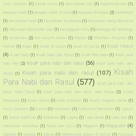
Turki Utsmani
(1)
Keluar Krisis
(1)
Kemiskinan Diri
(1)
Kepemimpinan
(1)
kerajaan Islam
(1)
kerajaan Islam di India
(1)
Kerajaan Sriwijaya
(2)
Kesehatan
(1)
Kesultanan Aceh
(1)
Kesultanan Nusantara
(1)
Ketuhanan Yang Maha Esa
(1)
Keturunan Rasulullah saw
(1)
Keunggulan ilmu
(1)
keunggulan teknologi
(1)
Kezaliman
(2)
KH Hasyim Ashari
(1)
Khaidir
(2)
Khalifatur Rasyidin
(1)
Kisah Hadist
Kiamat
(1)
Kisah
(1)
Kisah Al Quran
(1)
kisah Al-Qur'an
(1)
(4)
Kisah Nabi
(1)
Kisah Nabi dan Rasul
(1)
Kisah Para Nabi
(1)
kisah para
kisah para nabi dan rasul
(56)
nabi dan
(2)
kisah para Nabi dan
Kisah
Kisah para nabi dan rasul
(107)
Rasul
(1)
Para Nabi dan Rasul
(577)
kisah para nabi dan
rasul. Nabi Daud
(1)
kisah para nabi dan rasul. nabi Musa
(2)
Kisah
Penguasa
(1)
Kisah ulama
(1)
kitab primbon
(1)
Koalisi Negara Ulama
(1)
Krisis Ekonomi
(1)
Kumis
(1)
Kumparan
(1)
Kurikulum Pemimpin
(1)
Laduni
(1)
lauhul mahfudz
(1)
lockdown
(1)
Logika
(1)
Luka darah
(1)
Luka hati
(1)
Majapahit
(4)
madrasah ramadhan
(1)
Madu dan Susu
(1)
Majapahi
(1)
Makkah
(1)
Malaka
(1)
Mandi
(1)
Matematika dalam Al-Qur'an
(1)
Maulana