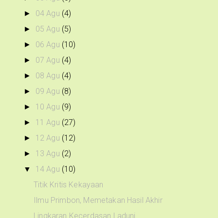
04 Agu
(4)
►
05 Agu
(5)
►
06 Agu
(10)
►
07 Agu
(4)
►
08 Agu
(4)
►
09 Agu
(8)
►
10 Agu
(9)
►
11 Agu
(27)
►
12 Agu
(12)
►
13 Agu
(2)
►
14 Agu
(10)
▼
Titik Kritis Kekayaan
Ilmu Primbon, Memetakan Hasil Akhir
Lingkaran Kecerdasan Laduni