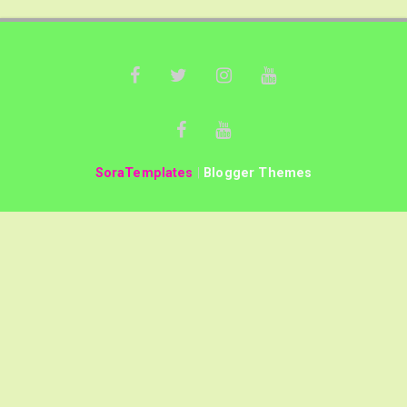
SoraTemplates
|
Blogger Themes