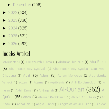
Desember
(208)
►
2022
(604)
►
2023
(330)
►
2024
(825)
►
2025
(821)
►
2026
(592)
►
Indeks Artikel
Abu Bakar
!qNusantar3
(1)
1+6!zzSirah Ulama
(1)
Abdullah bin Nuh
(1)
(3)
Abu Hasan Asy Syadzali
(2)
Abu Hasan Asy Syadzali Saat Mesir
Aceh
(6)
Adam
(5)
Dikepung
(1)
Adnan Menderes
(2)
Adu domba
Yahudi
(1)
adzan
(1)
Agama
(1)
Agribisnis
(1)
Ahli Epidemiologi
(1)
Air
Al-Qur'an
(362)
Al-
hujan
(1)
Akhir Zaman
(1)
Al-Baqarah
(1)
Qur’an
(55)
alam
(3)
Alamiah Kedokteran
(1)
Ali bin Abi Thalib
(1)
An-
Nadwi
(1)
Andalusia
(1)
Angka Binner
(1)
Angka dalam Al-Qur'an
(1)
Aqidah