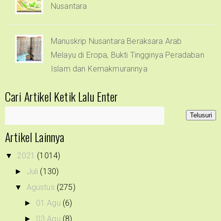
Nusantara
Manuskrip Nusantara Beraksara Arab
Melayu di Eropa, Bukti Tingginya Peradaban
Islam dan Kemakmurannya
Cari Artikel Ketik Lalu Enter
Artikel Lainnya
2021
(1014)
▼
Juli
(130)
►
Agustus
(275)
▼
01 Agu
(6)
►
03 Agu
(8)
►