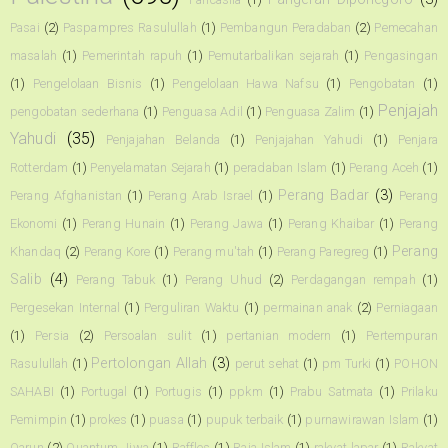
Pasai
(2)
Paspampres Rasulullah
(1)
Pembangun Peradaban
(2)
Pemecahan
masalah
(1)
Pemerintah rapuh
(1)
Pemutarbalikan sejarah
(1)
Pengasingan
(1)
Pengelolaan Bisnis
(1)
Pengelolaan Hawa Nafsu
(1)
Pengobatan
(1)
Penjajah
pengobatan sederhana
(1)
Penguasa Adil
(1)
Penguasa Zalim
(1)
Yahudi
(35)
Penjajahan Belanda
(1)
Penjajahan Yahudi
(1)
Penjara
Rotterdam
(1)
Penyelamatan Sejarah
(1)
peradaban Islam
(1)
Perang Aceh
(1)
Perang Badar
(3)
Perang Afghanistan
(1)
Perang Arab Israel
(1)
Perang
Ekonomi
(1)
Perang Hunain
(1)
Perang Jawa
(1)
Perang Khaibar
(1)
Perang
Perang
Khandaq
(2)
Perang Kore
(1)
Perang mu'tah
(1)
Perang Paregreg
(1)
Salib
(4)
Perang Tabuk
(1)
Perang Uhud
(2)
Perdagangan rempah
(1)
Pergesekan Internal
(1)
Perguliran Waktu
(1)
permainan anak
(2)
Perniagaan
(1)
Persia
(2)
Persoalan sulit
(1)
pertanian modern
(1)
Pertempuran
Pertolongan Allah
(3)
Rasulullah
(1)
perut sehat
(1)
pm Turki
(1)
POHON
SAHABI
(1)
Portugal
(1)
Portugis
(1)
ppkm
(1)
Prabu Satmata
(1)
Prilaku
Pemimpin
(1)
prokes
(1)
puasa
(1)
pupuk terbaik
(1)
purnawirawan Islam
(1)
Qarun
(2)
Quantum Jiwa
(1)
Raffles
(1)
Raja Islam
(1)
rakyat lapar
(1)
Rakyat