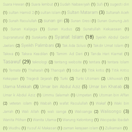
Suara Hewan
(1)
Suara lembut
(1)
Sudah Nabawiyah
(1)
Sufi
(1)
sugesti diri
Sultan Mataram
(3)
(1)
sultan Hamid 2
(1)
sultan Islam
(1)
Sultanah Aceh
sunan giri
(3)
(1)
Sunah Rasulullah
(2)
Sunan Gresi
(1)
Sunan Gunung Jati
(1)
Sunan Kalijaga
(1)
Sunan Kudus
(2)
Sunatullah Kekuasaan
(1)
Syariat Islam
(18)
Supranatural
(1)
Surakarta
(1)
Syeikh Abdul Qadir
Syeikh Palimbani
(3)
Jaelani
(2)
Tak Ada Solusi
(1)
Takdir Umat Islam
(1)
Takwa
(1)
Takwa Keadilan
(1)
Tamim Ad Dari
(1)
Tanda Hari Kiamat
(1)
Tasawuf
(29)
teknologi
(2)
tentang website
(1)
tentara
(1)
tentara Islam
(1)
Ternate
(1)
Thaharah
(1)
Thariqah
(1)
tidur
(1)
Titik kritis
(1)
Titik Kritis
Kekayaan
(1)
Tragedi Sejarah
(1)
Turki
(2)
Turki Utsmani
(2)
Ukhuwah
(1)
Ulama Mekkah
(3)
Umar bin Abdul Aziz
(5)
Umar bin Khatab
(3)
Umar k Abdul Aziz
(1)
Ummu Salamah
(1)
Umpetan
(1)
Utsman bin Affan
(2)
veteran islam
(1)
Wabah
(1)
wafat Rasulullah
(1)
Wakaf
(1)
Waki bin
Walisongo
(3)
Jarrah
(1)
Wali Allah
(1)
wali sanga
(1)
Walisanga
(2)
Wanita Pilihan
(1)
Wanita Utama
(1)
Warung Kelontong
(1)
Waspadai Ibadah
(1)
Wudhu
(1)
Yusuf Al Makasari
(1)
zaman kerajaan islam
(1)
Zulkarnain
(1)