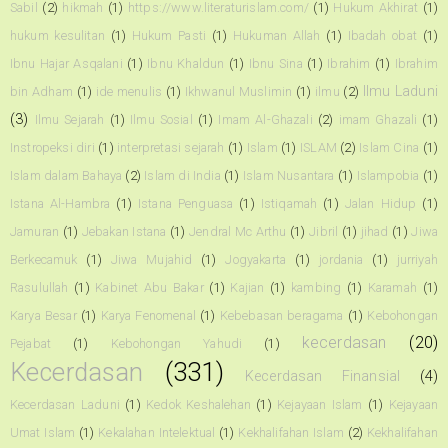
Sabil
(2)
hikmah
(1)
https://www.literaturislam.com/
(1)
Hukum Akhirat
(1)
hukum kesulitan
(1)
Hukum Pasti
(1)
Hukuman Allah
(1)
Ibadah obat
(1)
Ibnu Hajar Asqalani
(1)
Ibnu Khaldun
(1)
Ibnu Sina
(1)
Ibrahim
(1)
Ibrahim
Ilmu Laduni
bin Adham
(1)
ide menulis
(1)
Ikhwanul Muslimin
(1)
ilmu
(2)
(3)
Ilmu Sejarah
(1)
Ilmu Sosial
(1)
Imam Al-Ghazali
(2)
imam Ghazali
(1)
Instropeksi diri
(1)
interpretasi sejarah
(1)
Islam
(1)
ISLAM
(2)
Islam Cina
(1)
Islam dalam Bahaya
(2)
Islam di India
(1)
Islam Nusantara
(1)
Islampobia
(1)
Istana Al-Hambra
(1)
Istana Penguasa
(1)
Istiqamah
(1)
Jalan Hidup
(1)
Jamuran
(1)
Jebakan Istana
(1)
Jendral Mc Arthu
(1)
Jibril
(1)
jihad
(1)
Jiwa
Berkecamuk
(1)
Jiwa Mujahid
(1)
Jogyakarta
(1)
jordania
(1)
jurriyah
Rasulullah
(1)
Kabinet Abu Bakar
(1)
Kajian
(1)
kambing
(1)
Karamah
(1)
Karya Besar
(1)
Karya Fenomenal
(1)
Kebebasan beragama
(1)
Kebohongan
kecerdasan
(20)
Pejabat
(1)
Kebohongan Yahudi
(1)
Kecerdasan
(331)
Kecerdasan Finansial
(4)
Kecerdasan Laduni
(1)
Kedok Keshalehan
(1)
Kejayaan Islam
(1)
Kejayaan
Umat Islam
(1)
Kekalahan Intelektual
(1)
Kekhalifahan Islam
(2)
Kekhalifahan