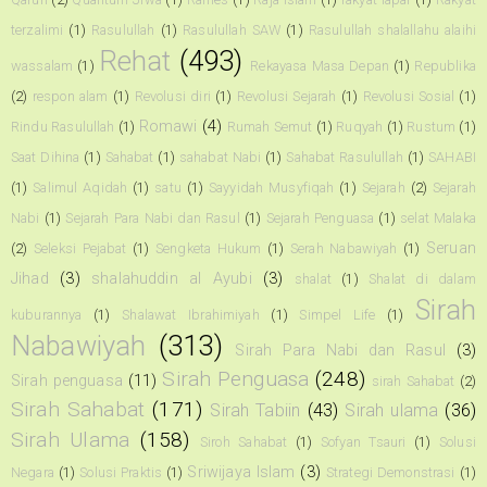
terzalimi
(1)
Rasulullah
(1)
Rasulullah SAW
(1)
Rasulullah shalallahu alaihi
Rehat
(493)
wassalam
(1)
Rekayasa Masa Depan
(1)
Republika
(2)
respon alam
(1)
Revolusi diri
(1)
Revolusi Sejarah
(1)
Revolusi Sosial
(1)
Romawi
(4)
Rindu Rasulullah
(1)
Rumah Semut
(1)
Ruqyah
(1)
Rustum
(1)
Saat Dihina
(1)
Sahabat
(1)
sahabat Nabi
(1)
Sahabat Rasulullah
(1)
SAHABI
(1)
Salimul Aqidah
(1)
satu
(1)
Sayyidah Musyfiqah
(1)
Sejarah
(2)
Sejarah
Nabi
(1)
Sejarah Para Nabi dan Rasul
(1)
Sejarah Penguasa
(1)
selat Malaka
Seruan
(2)
Seleksi Pejabat
(1)
Sengketa Hukum
(1)
Serah Nabawiyah
(1)
Jihad
(3)
shalahuddin al Ayubi
(3)
shalat
(1)
Shalat di dalam
Sirah
kuburannya
(1)
Shalawat Ibrahimiyah
(1)
Simpel Life
(1)
Nabawiyah
(313)
Sirah Para Nabi dan Rasul
(3)
Sirah Penguasa
(248)
Sirah penguasa
(11)
sirah Sahabat
(2)
Sirah Sahabat
(171)
Sirah Tabiin
(43)
Sirah ulama
(36)
Sirah Ulama
(158)
Siroh Sahabat
(1)
Sofyan Tsauri
(1)
Solusi
Sriwijaya Islam
(3)
Negara
(1)
Solusi Praktis
(1)
Strategi Demonstrasi
(1)