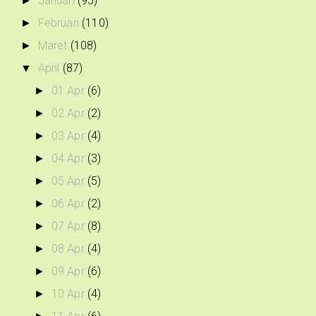
Januari
(95)
►
Februari
(110)
►
Maret
(108)
►
April
(87)
▼
01 Apr
(6)
►
02 Apr
(2)
►
03 Apr
(4)
►
04 Apr
(3)
►
05 Apr
(5)
►
06 Apr
(2)
►
07 Apr
(8)
►
08 Apr
(4)
►
09 Apr
(6)
►
10 Apr
(4)
►