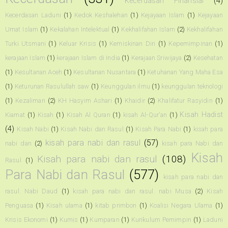
Kecerdasan Finansial
(4)
Kecerdasan Laduni
(1)
Kedok Keshalehan
(1)
Kejayaan Islam
(1)
Kejayaan
Umat Islam
(1)
Kekalahan Intelektual
(1)
Kekhalifahan Islam
(2)
Kekhalifahan
Turki Utsmani
(1)
Keluar Krisis
(1)
Kemiskinan Diri
(1)
Kepemimpinan
(1)
kerajaan Islam
(1)
kerajaan Islam di India
(1)
Kerajaan Sriwijaya
(2)
Kesehatan
(1)
Kesultanan Aceh
(1)
Kesultanan Nusantara
(1)
Ketuhanan Yang Maha Esa
(1)
Keturunan Rasulullah saw
(1)
Keunggulan ilmu
(1)
keunggulan teknologi
(1)
Kezaliman
(2)
KH Hasyim Ashari
(1)
Khaidir
(2)
Khalifatur Rasyidin
(1)
Kisah Hadist
Kiamat
(1)
Kisah
(1)
Kisah Al Quran
(1)
kisah Al-Qur'an
(1)
(4)
Kisah Nabi
(1)
Kisah Nabi dan Rasul
(1)
Kisah Para Nabi
(1)
kisah para
kisah para nabi dan rasul
(57)
nabi dan
(2)
kisah para Nabi dan
Kisah
Kisah para nabi dan rasul
(108)
Rasul
(1)
Para Nabi dan Rasul
(577)
kisah para nabi dan
rasul. Nabi Daud
(1)
kisah para nabi dan rasul. nabi Musa
(2)
Kisah
Penguasa
(1)
Kisah ulama
(1)
kitab primbon
(1)
Koalisi Negara Ulama
(1)
Krisis Ekonomi
(1)
Kumis
(1)
Kumparan
(1)
Kurikulum Pemimpin
(1)
Laduni