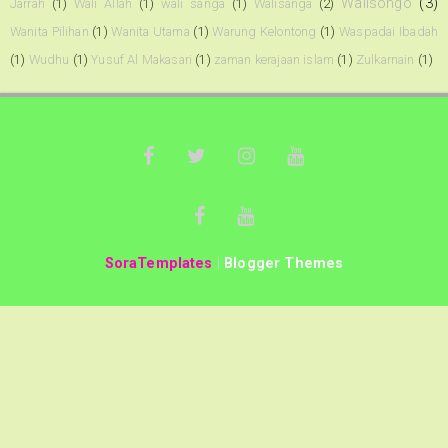
Walisongo
(3)
Jarrah
(1)
Wali Allah
(1)
wali sanga
(1)
Walisanga
(2)
Wanita Pilihan
(1)
Wanita Utama
(1)
Warung Kelontong
(1)
Waspadai Ibadah
(1)
Wudhu
(1)
Yusuf Al Makasari
(1)
zaman kerajaan islam
(1)
Zulkarnain
(1)
SoraTemplates
|
Blogger Themes