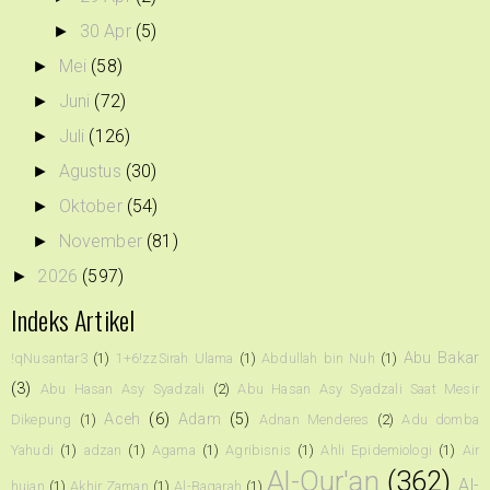
30 Apr
(5)
►
Mei
(58)
►
Juni
(72)
►
Juli
(126)
►
Agustus
(30)
►
Oktober
(54)
►
November
(81)
►
2026
(597)
►
Indeks Artikel
Abu Bakar
!qNusantar3
(1)
1+6!zzSirah Ulama
(1)
Abdullah bin Nuh
(1)
(3)
Abu Hasan Asy Syadzali
(2)
Abu Hasan Asy Syadzali Saat Mesir
Aceh
(6)
Adam
(5)
Dikepung
(1)
Adnan Menderes
(2)
Adu domba
Yahudi
(1)
adzan
(1)
Agama
(1)
Agribisnis
(1)
Ahli Epidemiologi
(1)
Air
Al-Qur'an
(362)
Al-
hujan
(1)
Akhir Zaman
(1)
Al-Baqarah
(1)