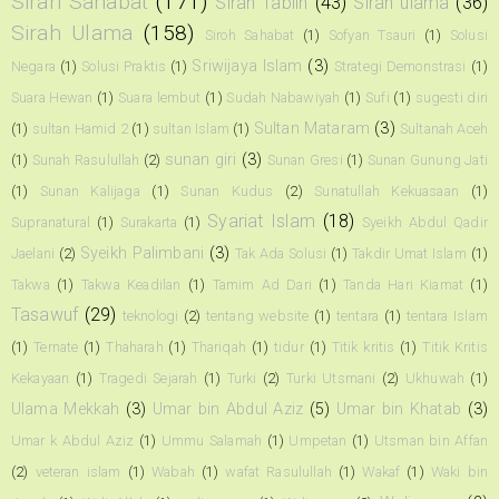
Sirah Sahabat
(171)
Sirah Tabiin
(43)
Sirah ulama
(36)
Sirah Ulama
(158)
Siroh Sahabat
(1)
Sofyan Tsauri
(1)
Solusi
Sriwijaya Islam
(3)
Negara
(1)
Solusi Praktis
(1)
Strategi Demonstrasi
(1)
Suara Hewan
(1)
Suara lembut
(1)
Sudah Nabawiyah
(1)
Sufi
(1)
sugesti diri
Sultan Mataram
(3)
(1)
sultan Hamid 2
(1)
sultan Islam
(1)
Sultanah Aceh
sunan giri
(3)
(1)
Sunah Rasulullah
(2)
Sunan Gresi
(1)
Sunan Gunung Jati
(1)
Sunan Kalijaga
(1)
Sunan Kudus
(2)
Sunatullah Kekuasaan
(1)
Syariat Islam
(18)
Supranatural
(1)
Surakarta
(1)
Syeikh Abdul Qadir
Syeikh Palimbani
(3)
Jaelani
(2)
Tak Ada Solusi
(1)
Takdir Umat Islam
(1)
Takwa
(1)
Takwa Keadilan
(1)
Tamim Ad Dari
(1)
Tanda Hari Kiamat
(1)
Tasawuf
(29)
teknologi
(2)
tentang website
(1)
tentara
(1)
tentara Islam
(1)
Ternate
(1)
Thaharah
(1)
Thariqah
(1)
tidur
(1)
Titik kritis
(1)
Titik Kritis
Kekayaan
(1)
Tragedi Sejarah
(1)
Turki
(2)
Turki Utsmani
(2)
Ukhuwah
(1)
Ulama Mekkah
(3)
Umar bin Abdul Aziz
(5)
Umar bin Khatab
(3)
Umar k Abdul Aziz
(1)
Ummu Salamah
(1)
Umpetan
(1)
Utsman bin Affan
(2)
veteran islam
(1)
Wabah
(1)
wafat Rasulullah
(1)
Wakaf
(1)
Waki bin