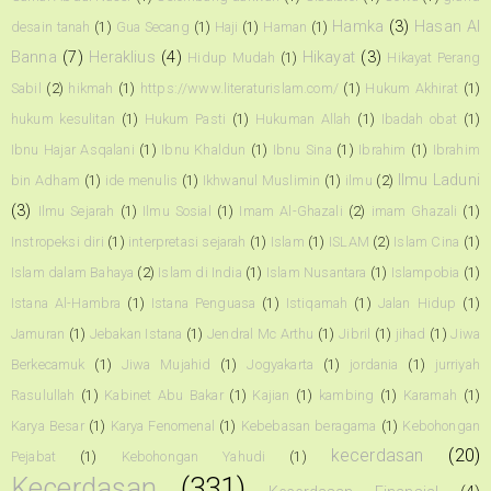
Hamka
(3)
Hasan Al
desain tanah
(1)
Gua Secang
(1)
Haji
(1)
Haman
(1)
Banna
(7)
Heraklius
(4)
Hikayat
(3)
Hidup Mudah
(1)
Hikayat Perang
Sabil
(2)
hikmah
(1)
https://www.literaturislam.com/
(1)
Hukum Akhirat
(1)
hukum kesulitan
(1)
Hukum Pasti
(1)
Hukuman Allah
(1)
Ibadah obat
(1)
Ibnu Hajar Asqalani
(1)
Ibnu Khaldun
(1)
Ibnu Sina
(1)
Ibrahim
(1)
Ibrahim
Ilmu Laduni
bin Adham
(1)
ide menulis
(1)
Ikhwanul Muslimin
(1)
ilmu
(2)
(3)
Ilmu Sejarah
(1)
Ilmu Sosial
(1)
Imam Al-Ghazali
(2)
imam Ghazali
(1)
Instropeksi diri
(1)
interpretasi sejarah
(1)
Islam
(1)
ISLAM
(2)
Islam Cina
(1)
Islam dalam Bahaya
(2)
Islam di India
(1)
Islam Nusantara
(1)
Islampobia
(1)
Istana Al-Hambra
(1)
Istana Penguasa
(1)
Istiqamah
(1)
Jalan Hidup
(1)
Jamuran
(1)
Jebakan Istana
(1)
Jendral Mc Arthu
(1)
Jibril
(1)
jihad
(1)
Jiwa
Berkecamuk
(1)
Jiwa Mujahid
(1)
Jogyakarta
(1)
jordania
(1)
jurriyah
Rasulullah
(1)
Kabinet Abu Bakar
(1)
Kajian
(1)
kambing
(1)
Karamah
(1)
Karya Besar
(1)
Karya Fenomenal
(1)
Kebebasan beragama
(1)
Kebohongan
kecerdasan
(20)
Pejabat
(1)
Kebohongan Yahudi
(1)
Kecerdasan
(331)