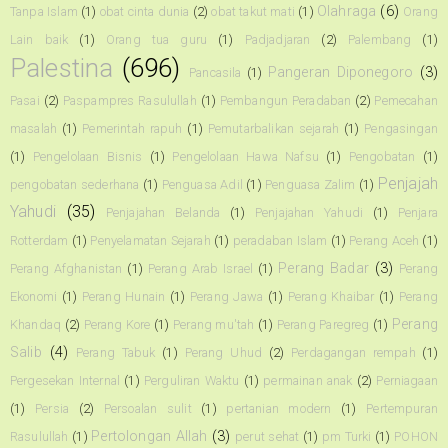
Olahraga
(6)
Tanpa Islam
(1)
obat cinta dunia
(2)
obat takut mati
(1)
Orang
Lain baik
(1)
Orang tua guru
(1)
Padjadjaran
(2)
Palembang
(1)
Palestina
(696)
Pangeran Diponegoro
(3)
Pancasila
(1)
Pasai
(2)
Paspampres Rasulullah
(1)
Pembangun Peradaban
(2)
Pemecahan
masalah
(1)
Pemerintah rapuh
(1)
Pemutarbalikan sejarah
(1)
Pengasingan
(1)
Pengelolaan Bisnis
(1)
Pengelolaan Hawa Nafsu
(1)
Pengobatan
(1)
Penjajah
pengobatan sederhana
(1)
Penguasa Adil
(1)
Penguasa Zalim
(1)
Yahudi
(35)
Penjajahan Belanda
(1)
Penjajahan Yahudi
(1)
Penjara
Rotterdam
(1)
Penyelamatan Sejarah
(1)
peradaban Islam
(1)
Perang Aceh
(1)
Perang Badar
(3)
Perang Afghanistan
(1)
Perang Arab Israel
(1)
Perang
Ekonomi
(1)
Perang Hunain
(1)
Perang Jawa
(1)
Perang Khaibar
(1)
Perang
Perang
Khandaq
(2)
Perang Kore
(1)
Perang mu'tah
(1)
Perang Paregreg
(1)
Salib
(4)
Perang Tabuk
(1)
Perang Uhud
(2)
Perdagangan rempah
(1)
Pergesekan Internal
(1)
Perguliran Waktu
(1)
permainan anak
(2)
Perniagaan
(1)
Persia
(2)
Persoalan sulit
(1)
pertanian modern
(1)
Pertempuran
Pertolongan Allah
(3)
Rasulullah
(1)
perut sehat
(1)
pm Turki
(1)
POHON