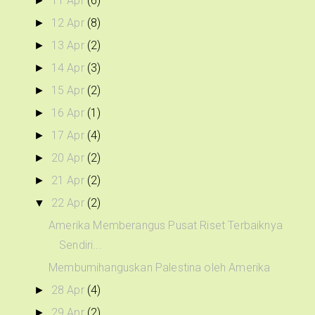
11 Apr
(6)
►
12 Apr
(8)
►
13 Apr
(2)
►
14 Apr
(3)
►
15 Apr
(2)
►
16 Apr
(1)
►
17 Apr
(4)
►
20 Apr
(2)
►
21 Apr
(2)
►
22 Apr
(2)
▼
Amerika Memberangus Pusat Riset Terbaiknya
Sendiri...
Membumihanguskan Palestina oleh Amerika
28 Apr
(4)
►
29 Apr
(2)
►