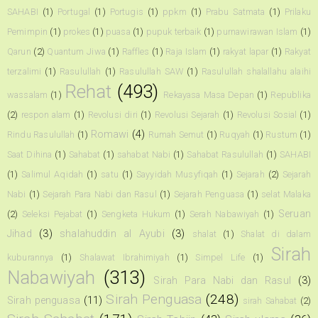
SAHABI
(1)
Portugal
(1)
Portugis
(1)
ppkm
(1)
Prabu Satmata
(1)
Prilaku
Pemimpin
(1)
prokes
(1)
puasa
(1)
pupuk terbaik
(1)
purnawirawan Islam
(1)
Qarun
(2)
Quantum Jiwa
(1)
Raffles
(1)
Raja Islam
(1)
rakyat lapar
(1)
Rakyat
terzalimi
(1)
Rasulullah
(1)
Rasulullah SAW
(1)
Rasulullah shalallahu alaihi
Rehat
(493)
wassalam
(1)
Rekayasa Masa Depan
(1)
Republika
(2)
respon alam
(1)
Revolusi diri
(1)
Revolusi Sejarah
(1)
Revolusi Sosial
(1)
Romawi
(4)
Rindu Rasulullah
(1)
Rumah Semut
(1)
Ruqyah
(1)
Rustum
(1)
Saat Dihina
(1)
Sahabat
(1)
sahabat Nabi
(1)
Sahabat Rasulullah
(1)
SAHABI
(1)
Salimul Aqidah
(1)
satu
(1)
Sayyidah Musyfiqah
(1)
Sejarah
(2)
Sejarah
Nabi
(1)
Sejarah Para Nabi dan Rasul
(1)
Sejarah Penguasa
(1)
selat Malaka
Seruan
(2)
Seleksi Pejabat
(1)
Sengketa Hukum
(1)
Serah Nabawiyah
(1)
Jihad
(3)
shalahuddin al Ayubi
(3)
shalat
(1)
Shalat di dalam
Sirah
kuburannya
(1)
Shalawat Ibrahimiyah
(1)
Simpel Life
(1)
Nabawiyah
(313)
Sirah Para Nabi dan Rasul
(3)
Sirah Penguasa
(248)
Sirah penguasa
(11)
sirah Sahabat
(2)