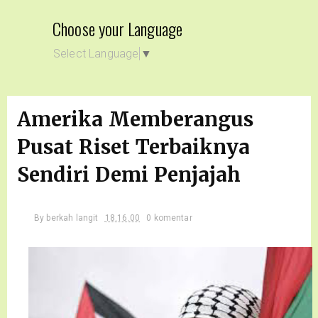
Choose your Language
Select Language
▼
Amerika Memberangus
Pusat Riset Terbaiknya
Sendiri Demi Penjajah
By
berkah langit
18.16.00
0 komentar