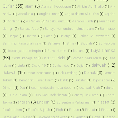
Qur’an
(55)
alam
(3)
Alamiah Kedokteran
(1)
Ali bin Abi Thalib
(1)
An-
Nadwi
(1)
Andalusia
(1)
Angka Binner
(1)
Angka dalam Al-Qur'an
(1)
Aqidah
(1)
Ar Narini
(2)
As Sinkili
(2)
Asbabulnuzul
(1)
Ashabul Kahfi
(1)
Aurangzeb
alamgir
(1)
Bahasa Arab
(1)
Bahaya Kemunduran Umat Islam
(1)
Bani Israel
(1)
Banjar
(1)
Banten
(1)
Barat
(1)
Belanja
(1)
Berkah Musyawarah
(1)
Bermimpi Rasulullah saw
(1)
Bertanya
(1)
Bima
(1)
Biografi
(1)
BJ Habibie
Buya Hamka
(1)
budak jadi pemimpin
(1)
Buku Hamka
(1)
busana
(1)
(53)
cerpen Nabi
(8)
Cerita kegagalan
(1)
cerpen Nabi Musa
(2)
Cina
dakwah
(12)
Islam
(1)
cinta
(1)
Covid 19
(1)
Curhat doa
(1)
Dajjal
(1)
Dakwah
(10)
Demak
(3)
Dasar Kesehatan
(1)
Deli Serdang
(1)
Demam
Tubuh
(1)
Demografi Umat Islam
(1)
Detik
(1)
Diktator
(1)
Diponegoro
(2)
Dirham
(1)
Doa
(1)
doa mendesain masa depan
(1)
doa wali Allah
(1)
dukun
(1)
Dunia Islam
(1)
Duplikasi Kebrilianan
(1)
energi kekuatan
(1)
Energi
english
(6)
English
(6)
filsafat
(3)
Takwa
(1)
Episentrum Perlawanan
(1)
filsafat Islam
(1)
Filsafat Sejarah
(1)
Fiqh
(1)
Fir'aun
(2)
Firasat
(1)
Firaun
(1)
Gamal Abdul Naser
(1)
Gelombang dakwah
(1)
Gladiator
(1)
Gowa
(1)
grand