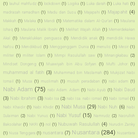
(1)
lauhul mahfudz
(1)
lockdown
(1)
Logika
(1)
Luka darah
(1)
Luka hati
(1)
Majapahit
(4)
madrasah ramadhan
(1)
Madu dan Susu
(1)
Majapahi
(1)
Makkah
(1)
Malaka
(1)
Mandi
(1)
Matematika dalam Al-Qur'an
(1)
Maulana
Ishaq
(1)
Maulana Malik Ibrahi
(1)
Melihat Wajah Allah
(1)
Memerdekakan
Akal
(1)
Menaklukkan penguasa
(1)
Mendidik anak
(1)
mendidik Hawa
Nafsu
(1)
Mendikbud
(1)
Menggenggam Dunia
(1)
menulis
(1)
Mesir
(1)
militer
(1)
militer Islam
(1)
Mimpi Rasulullah saw
(1)
Minangkabau
(2)
Mindset Dongeng
(1)
Muawiyah bin Abu Sofyan
(1)
Mufti Johor
(1)
muhammad al fatih
(3)
Muhammad bin Maslamah
(1)
Mukjizat Nabi
Ismail
(1)
Musa
(1)
muslimah
(1)
musuh peradaban
(1)
nabi adam
(1)
Nabi Adam
(75)
Nabi Daud
nabi Adam. Adam
(1)
Nabi Ayub
(1)
(3)
Nabi Ibrahim
(3)
Nabi Isa
(2)
nabi Isa. nabi ismail
(1)
Nabi Ismail
(1)
Nabi Musa
(29)
Nabi Nuh
(6)
Nabi Khaidir
(1)
Nabi Khidir
(1)
Nabi
Nabi Yusuf
(15)
Sulaiman
(2)
Nabi Yunus
(1)
Namrudz
(2)
Nasrulloh
Nubuwah Rasulullah
(4)
Baksolahar
(1)
NKRI
(1)
nol
(1)
Nurudin Zanky
Nusantara
(284)
nusantara
(7)
(1)
Nusa Tenggara
(1)
Nusantara