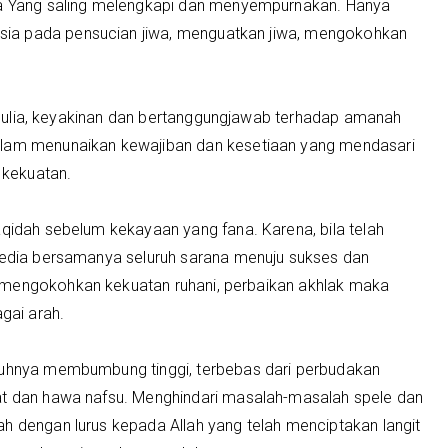
iwa Yang saling melengkapi dan menyempurnakan. Hanya
ia pada pensucian jiwa, menguatkan jiwa, mengokohkan
ng mulia, keyakinan dan bertanggungjawab terhadap amanah
alam menunaikan kewajiban dan kesetiaan yang mendasari
r kekuatan.
aqidah sebelum kekayaan yang fana. Karena, bila telah
rsedia bersamanya seluruh sarana menuju sukses dan
 mengokohkan kekuatan ruhani, perbaikan akhlak maka
agai arah.
 Ruhnya membumbung tinggi, terbebas dari perbudakan
at dan hawa nafsu. Menghindari masalah-masalah spele dan
h dengan lurus kepada Allah yang telah menciptakan langit