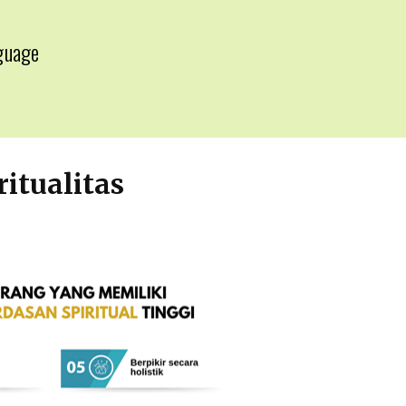
guage
▼
itualitas