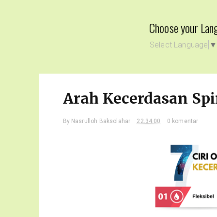
Choose your Lan
Select Language
Arah Kecerdasan Spir
By
Nasrulloh Baksolahar
22.34.00
0 komentar