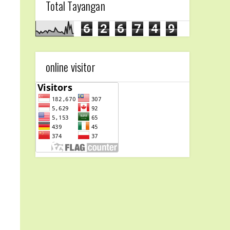
Total Tayangan
6
2
6
7
4
9
online visitor