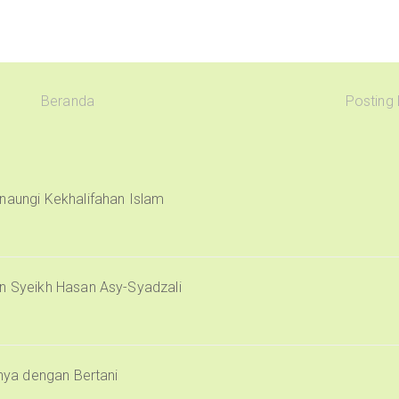
Beranda
Posting
naungi Kekhalifahan Islam
an Syeikh Hasan Asy-Syadzali
inya dengan Bertani