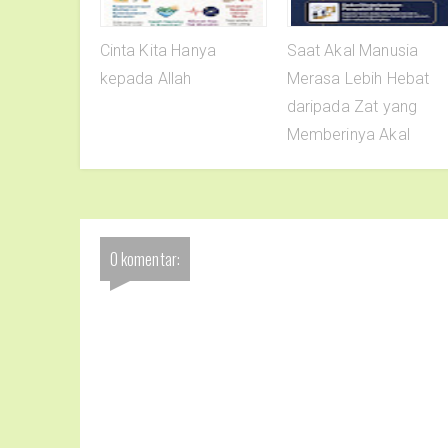
Cinta Kita Hanya
Saat Akal Manusia
kepada Allah
Merasa Lebih Hebat
daripada Zat yang
Memberinya Akal
0 komentar: