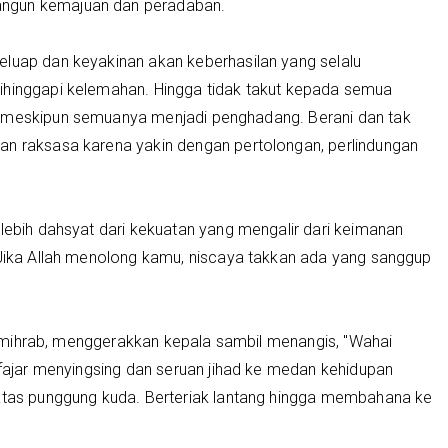
angun kemajuan dan peradaban.
eluap dan keyakinan akan keberhasilan yang selalu
ihinggapi kelemahan. Hingga tidak takut kepada semua
m meskipun semuanya menjadi penghadang. Berani dan tak
an raksasa karena yakin dengan pertolongan, perlindungan
 lebih dahsyat dari kekuatan yang mengalir dari keimanan
 "Jika Allah menolong kamu, niscaya takkan ada yang sanggup
 di mihrab, menggerakkan kepala sambil menangis, "Wahai
t fajar menyingsing dan seruan jihad ke medan kehidupan
 atas punggung kuda. Berteriak lantang hingga membahana ke