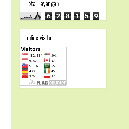
Total Tayangan
6
2
8
1
5
9
online visitor