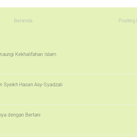
Beranda
Posting
naungi Kekhalifahan Islam
an Syeikh Hasan Asy-Syadzali
inya dengan Bertani