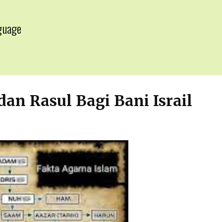
guage
▼
an Rasul Bagi Bani Israil