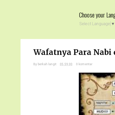
Choose your Lan
Select Language
Wafatnya Para Nabi d
By
berkah langit
05.59.00
0 komentar