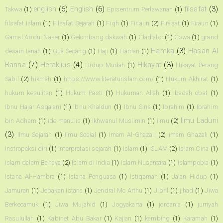
english
(6)
English
(6)
filsafat
(3)
Takwa
(1)
Episentrum Perlawanan
(1)
filsafat Islam
(1)
Filsafat Sejarah
(1)
Fiqh
(1)
Fir'aun
(2)
Firasat
(1)
Firaun
(1)
Gamal Abdul Naser
(1)
Gelombang dakwah
(1)
Gladiator
(1)
Gowa
(1)
grand
Hamka
(3)
Hasan Al
desain tanah
(1)
Gua Secang
(1)
Haji
(1)
Haman
(1)
Banna
(7)
Heraklius
(4)
Hikayat
(3)
Hidup Mudah
(1)
Hikayat Perang
Sabil
(2)
hikmah
(1)
https://www.literaturislam.com/
(1)
Hukum Akhirat
(1)
hukum kesulitan
(1)
Hukum Pasti
(1)
Hukuman Allah
(1)
Ibadah obat
(1)
Ibnu Hajar Asqalani
(1)
Ibnu Khaldun
(1)
Ibnu Sina
(1)
Ibrahim
(1)
Ibrahim
Ilmu Laduni
bin Adham
(1)
ide menulis
(1)
Ikhwanul Muslimin
(1)
ilmu
(2)
(3)
Ilmu Sejarah
(1)
Ilmu Sosial
(1)
Imam Al-Ghazali
(2)
imam Ghazali
(1)
Instropeksi diri
(1)
interpretasi sejarah
(1)
Islam
(1)
ISLAM
(2)
Islam Cina
(1)
Islam dalam Bahaya
(2)
Islam di India
(1)
Islam Nusantara
(1)
Islampobia
(1)
Istana Al-Hambra
(1)
Istana Penguasa
(1)
Istiqamah
(1)
Jalan Hidup
(1)
Jamuran
(1)
Jebakan Istana
(1)
Jendral Mc Arthu
(1)
Jibril
(1)
jihad
(1)
Jiwa
Berkecamuk
(1)
Jiwa Mujahid
(1)
Jogyakarta
(1)
jordania
(1)
jurriyah
Rasulullah
(1)
Kabinet Abu Bakar
(1)
Kajian
(1)
kambing
(1)
Karamah
(1)