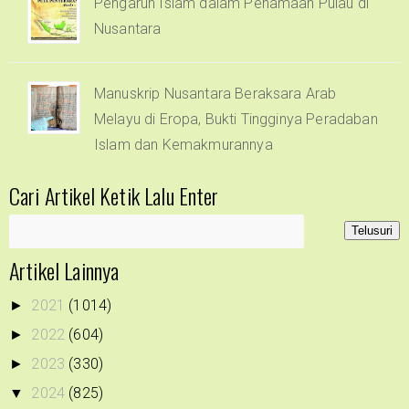
Pengaruh Islam dalam Penamaan Pulau di
Nusantara
Manuskrip Nusantara Beraksara Arab
Melayu di Eropa, Bukti Tingginya Peradaban
Islam dan Kemakmurannya
Cari Artikel Ketik Lalu Enter
Artikel Lainnya
2021
(1014)
►
2022
(604)
►
2023
(330)
►
2024
(825)
▼