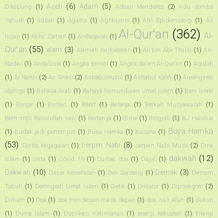
Aceh
(6)
Adam
(5)
Dikepung
(1)
Adnan Menderes
(2)
Adu domba
Yahudi
(1)
adzan
(1)
Agama
(1)
Agribisnis
(1)
Ahli Epidemiologi
(1)
Air
Al-Qur'an
(362)
Al-
hujan
(1)
Akhir Zaman
(1)
Al-Baqarah
(1)
Qur’an
(55)
alam
(3)
Alamiah Kedokteran
(1)
Ali bin Abi Thalib
(1)
An-
Nadwi
(1)
Andalusia
(1)
Angka Binner
(1)
Angka dalam Al-Qur'an
(1)
Aqidah
(1)
Ar Narini
(2)
As Sinkili
(2)
Asbabulnuzul
(1)
Ashabul Kahfi
(1)
Aurangzeb
alamgir
(1)
Bahasa Arab
(1)
Bahaya Kemunduran Umat Islam
(1)
Bani Israel
(1)
Banjar
(1)
Banten
(1)
Barat
(1)
Belanja
(1)
Berkah Musyawarah
(1)
Bermimpi Rasulullah saw
(1)
Bertanya
(1)
Bima
(1)
Biografi
(1)
BJ Habibie
Buya Hamka
(1)
budak jadi pemimpin
(1)
Buku Hamka
(1)
busana
(1)
(53)
cerpen Nabi
(8)
Cerita kegagalan
(1)
cerpen Nabi Musa
(2)
Cina
dakwah
(12)
Islam
(1)
cinta
(1)
Covid 19
(1)
Curhat doa
(1)
Dajjal
(1)
Dakwah
(10)
Demak
(3)
Dasar Kesehatan
(1)
Deli Serdang
(1)
Demam
Tubuh
(1)
Demografi Umat Islam
(1)
Detik
(1)
Diktator
(1)
Diponegoro
(2)
Dirham
(1)
Doa
(1)
doa mendesain masa depan
(1)
doa wali Allah
(1)
dukun
(1)
Dunia Islam
(1)
Duplikasi Kebrilianan
(1)
energi kekuatan
(1)
Energi