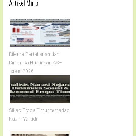
Artikel Mirip
Dilema Pertahanan dan
Dinamika Hubungan AS–
Israel 2026
Sikap Eropa Timur terhadap
Kaum Yahudi