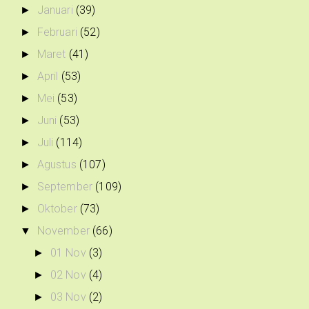
Januari
(39)
►
Februari
(52)
►
Maret
(41)
►
April
(53)
►
Mei
(53)
►
Juni
(53)
►
Juli
(114)
►
Agustus
(107)
►
September
(109)
►
Oktober
(73)
►
November
(66)
▼
01 Nov
(3)
►
02 Nov
(4)
►
03 Nov
(2)
►