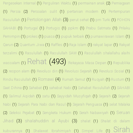
Pergesekan Internal
(1)
Perguliran Waktu
(1)
permainan anak
(2)
Perniagaan
(1)
Persia
(2)
Persoalan sulit
(1)
pertanian modern
(1)
Pertempuran
Pertolongan Allah
(3)
Rasulullah
(1)
perut sehat
(1)
pm Turki
(1)
POHON
SAHABI
(1)
Portugal
(1)
Portugis
(1)
ppkm
(1)
Prabu Satmata
(1)
Prilaku
Pemimpin
(1)
prokes
(1)
puasa
(1)
pupuk terbaik
(1)
purnawirawan Islam
(1)
Qarun
(2)
Quantum Jiwa
(1)
Raffles
(1)
Raja Islam
(1)
rakyat lapar
(1)
Rakyat
terzalimi
(1)
Rasulullah
(1)
Rasulullah SAW
(1)
Rasulullah shalallahu alaihi
Rehat
(493)
wassalam
(1)
Rekayasa Masa Depan
(1)
Republika
(2)
respon alam
(1)
Revolusi diri
(1)
Revolusi Sejarah
(1)
Revolusi Sosial
(1)
Romawi
(4)
Rindu Rasulullah
(1)
Rumah Semut
(1)
Ruqyah
(1)
Rustum
(1)
Saat Dihina
(1)
Sahabat
(1)
sahabat Nabi
(1)
Sahabat Rasulullah
(1)
SAHABI
(1)
Salimul Aqidah
(1)
satu
(1)
Sayyidah Musyfiqah
(1)
Sejarah
(2)
Sejarah
Nabi
(1)
Sejarah Para Nabi dan Rasul
(1)
Sejarah Penguasa
(1)
selat Malaka
Seruan
(2)
Seleksi Pejabat
(1)
Sengketa Hukum
(1)
Serah Nabawiyah
(1)
Jihad
(3)
shalahuddin al Ayubi
(3)
shalat
(1)
Shalat di dalam
Sirah
kuburannya
(1)
Shalawat Ibrahimiyah
(1)
Simpel Life
(1)