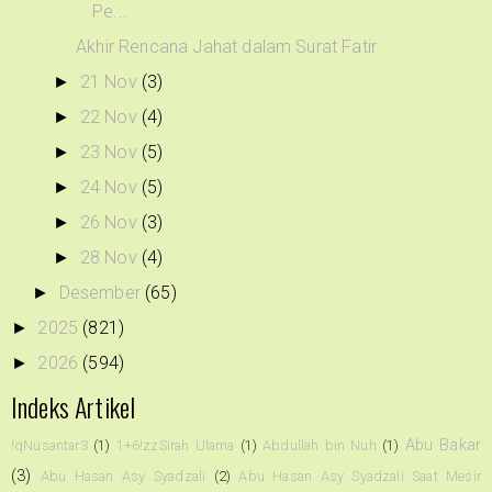
Pe...
Akhir Rencana Jahat dalam Surat Fatir
21 Nov
(3)
►
22 Nov
(4)
►
23 Nov
(5)
►
24 Nov
(5)
►
26 Nov
(3)
►
28 Nov
(4)
►
Desember
(65)
►
2025
(821)
►
2026
(594)
►
Indeks Artikel
Abu Bakar
!qNusantar3
(1)
1+6!zzSirah Ulama
(1)
Abdullah bin Nuh
(1)
(3)
Abu Hasan Asy Syadzali
(2)
Abu Hasan Asy Syadzali Saat Mesir