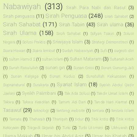
Nabawiyah
(313)
Sirah Para Nabi dan Rasul
(3)
Sirah Penguasa
(248)
Sirah penguasa
(11)
sirah Sahabat
(2)
Sirah Sahabat
(171)
Sirah Tabiin
(43)
Sirah ulama
(36)
Sirah Ulama
(158)
Siroh Sahabat
(1)
Sofyan Tsauri
(1)
Solusi
Sriwijaya Islam
(3)
Negara
(1)
Solusi Praktis
(1)
Strategi Demonstrasi
(1)
Suara Hewan
(1)
Suara lembut
(1)
Sudah Nabawiyah
(1)
Sufi
(1)
sugesti diri
Sultan Mataram
(3)
(1)
sultan Hamid 2
(1)
sultan Islam
(1)
Sultanah Aceh
sunan giri
(3)
(1)
Sunah Rasulullah
(2)
Sunan Gresi
(1)
Sunan Gunung Jati
(1)
Sunan Kalijaga
(1)
Sunan Kudus
(2)
Sunatullah Kekuasaan
(1)
Syariat Islam
(18)
Supranatural
(1)
Surakarta
(1)
Syeikh Abdul Qadir
Syeikh Palimbani
(3)
Jaelani
(2)
Tak Ada Solusi
(1)
Takdir Umat Islam
(1)
Takwa
(1)
Takwa Keadilan
(1)
Tamim Ad Dari
(1)
Tanda Hari Kiamat
(1)
Tasawuf
(29)
teknologi
(2)
tentang website
(1)
tentara
(1)
tentara Islam
(1)
Ternate
(1)
Thaharah
(1)
Thariqah
(1)
tidur
(1)
Titik kritis
(1)
Titik Kritis
Kekayaan
(1)
Tragedi Sejarah
(1)
Turki
(2)
Turki Utsmani
(2)
Ukhuwah
(1)
Ulama Mekkah
(3)
Umar bin Abdul Aziz
(5)
Umar bin Khatab
(3)