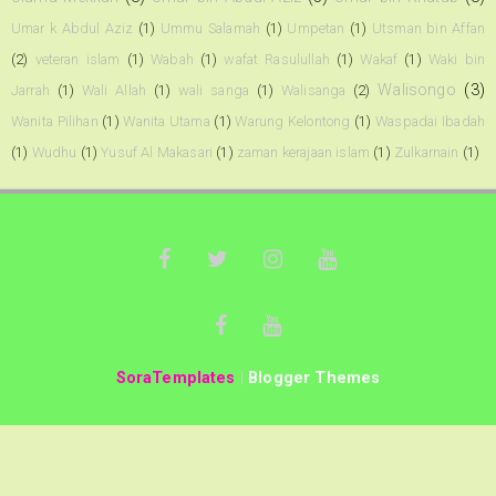
Umar k Abdul Aziz
(1)
Ummu Salamah
(1)
Umpetan
(1)
Utsman bin Affan
(2)
veteran islam
(1)
Wabah
(1)
wafat Rasulullah
(1)
Wakaf
(1)
Waki bin
Walisongo
(3)
Jarrah
(1)
Wali Allah
(1)
wali sanga
(1)
Walisanga
(2)
Wanita Pilihan
(1)
Wanita Utama
(1)
Warung Kelontong
(1)
Waspadai Ibadah
(1)
Wudhu
(1)
Yusuf Al Makasari
(1)
zaman kerajaan islam
(1)
Zulkarnain
(1)
SoraTemplates
|
Blogger Themes