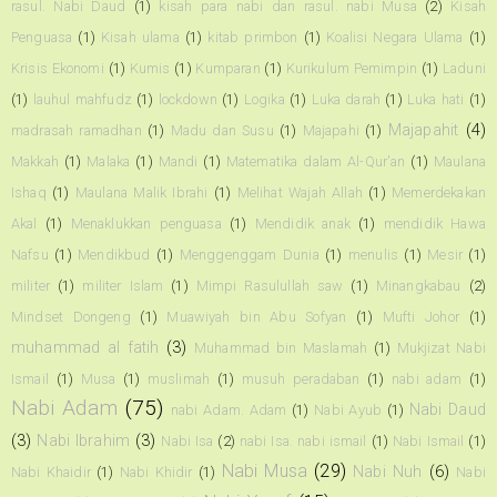
rasul. Nabi Daud
(1)
kisah para nabi dan rasul. nabi Musa
(2)
Kisah
Penguasa
(1)
Kisah ulama
(1)
kitab primbon
(1)
Koalisi Negara Ulama
(1)
Krisis Ekonomi
(1)
Kumis
(1)
Kumparan
(1)
Kurikulum Pemimpin
(1)
Laduni
(1)
lauhul mahfudz
(1)
lockdown
(1)
Logika
(1)
Luka darah
(1)
Luka hati
(1)
Majapahit
(4)
madrasah ramadhan
(1)
Madu dan Susu
(1)
Majapahi
(1)
Makkah
(1)
Malaka
(1)
Mandi
(1)
Matematika dalam Al-Qur'an
(1)
Maulana
Ishaq
(1)
Maulana Malik Ibrahi
(1)
Melihat Wajah Allah
(1)
Memerdekakan
Akal
(1)
Menaklukkan penguasa
(1)
Mendidik anak
(1)
mendidik Hawa
Nafsu
(1)
Mendikbud
(1)
Menggenggam Dunia
(1)
menulis
(1)
Mesir
(1)
militer
(1)
militer Islam
(1)
Mimpi Rasulullah saw
(1)
Minangkabau
(2)
Mindset Dongeng
(1)
Muawiyah bin Abu Sofyan
(1)
Mufti Johor
(1)
muhammad al fatih
(3)
Muhammad bin Maslamah
(1)
Mukjizat Nabi
Ismail
(1)
Musa
(1)
muslimah
(1)
musuh peradaban
(1)
nabi adam
(1)
Nabi Adam
(75)
Nabi Daud
nabi Adam. Adam
(1)
Nabi Ayub
(1)
(3)
Nabi Ibrahim
(3)
Nabi Isa
(2)
nabi Isa. nabi ismail
(1)
Nabi Ismail
(1)
Nabi Musa
(29)
Nabi Nuh
(6)
Nabi Khaidir
(1)
Nabi Khidir
(1)
Nabi