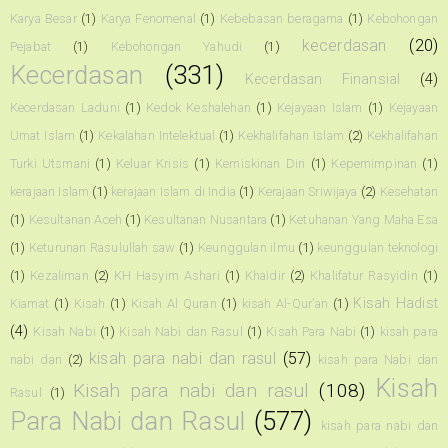
Karya Besar
(1)
Karya Fenomenal
(1)
Kebebasan beragama
(1)
Kebohongan
kecerdasan
(20)
Pejabat
(1)
Kebohongan Yahudi
(1)
Kecerdasan
(331)
Kecerdasan Finansial
(4)
Kecerdasan Laduni
(1)
Kedok Keshalehan
(1)
Kejayaan Islam
(1)
Kejayaan
Umat Islam
(1)
Kekalahan Intelektual
(1)
Kekhalifahan Islam
(2)
Kekhalifahan
Turki Utsmani
(1)
Keluar Krisis
(1)
Kemiskinan Diri
(1)
Kepemimpinan
(1)
kerajaan Islam
(1)
kerajaan Islam di India
(1)
Kerajaan Sriwijaya
(2)
Kesehatan
(1)
Kesultanan Aceh
(1)
Kesultanan Nusantara
(1)
Ketuhanan Yang Maha Esa
(1)
Keturunan Rasulullah saw
(1)
Keunggulan ilmu
(1)
keunggulan teknologi
(1)
Kezaliman
(2)
KH Hasyim Ashari
(1)
Khaidir
(2)
Khalifatur Rasyidin
(1)
Kisah Hadist
Kiamat
(1)
Kisah
(1)
Kisah Al Quran
(1)
kisah Al-Qur'an
(1)
(4)
Kisah Nabi
(1)
Kisah Nabi dan Rasul
(1)
Kisah Para Nabi
(1)
kisah para
kisah para nabi dan rasul
(57)
nabi dan
(2)
kisah para Nabi dan
Kisah
Kisah para nabi dan rasul
(108)
Rasul
(1)
Para Nabi dan Rasul
(577)
kisah para nabi dan