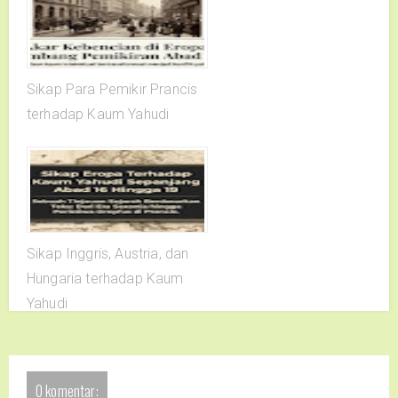
Sikap Para Pemikir Prancis
terhadap Kaum Yahudi
Sikap Inggris, Austria, dan
Hungaria terhadap Kaum
Yahudi
0 komentar: