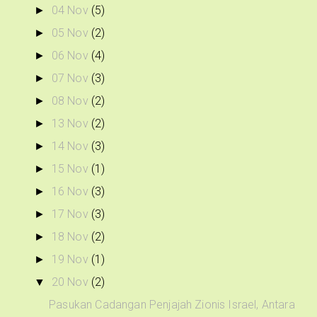
04 Nov
(5)
►
05 Nov
(2)
►
06 Nov
(4)
►
07 Nov
(3)
►
08 Nov
(2)
►
13 Nov
(2)
►
14 Nov
(3)
►
15 Nov
(1)
►
16 Nov
(3)
►
17 Nov
(3)
►
18 Nov
(2)
►
19 Nov
(1)
►
20 Nov
(2)
▼
Pasukan Cadangan Penjajah Zionis Israel, Antara