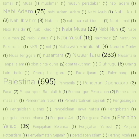
Ismail
(1)
Musa
(1)
muslimah
(1)
musuh peradaban
(1)
nabi adam
(1)
Nabi Adam
(75)
Nabi Daud
nabi Adam. Adam
(1)
Nabi Ayub
(1)
(3)
Nabi Ibrahim
(3)
Nabi Isa
(2)
nabi Isa. nabi ismail
(1)
Nabi Ismail
(1)
Nabi Musa
(29)
Nabi Nuh
(6)
Nabi Khaidir
(1)
Nabi Khidir
(1)
Nabi
Nabi Yusuf
(15)
Sulaiman
(2)
Nabi Yunus
(1)
Namrudz
(2)
Nasrulloh
Nubuwah Rasulullah
(4)
Baksolahar
(1)
NKRI
(1)
nol
(1)
Nurudin Zanky
Nusantara
(283)
nusantara
(7)
(1)
Nusa Tenggara
(1)
Nusantara
Olahraga
(6)
Tanpa Islam
(1)
obat cinta dunia
(2)
obat takut mati
(1)
Orang
Lain baik
(1)
Orang tua guru
(1)
Padjadjaran
(2)
Palembang
(1)
Palestina
(695)
Pangeran Diponegoro
(3)
Pancasila
(1)
Pasai
(2)
Paspampres Rasulullah
(1)
Pembangun Peradaban
(2)
Pemecahan
masalah
(1)
Pemerintah rapuh
(1)
Pemutarbalikan sejarah
(1)
Pengasingan
(1)
Pengelolaan Bisnis
(1)
Pengelolaan Hawa Nafsu
(1)
Pengobatan
(1)
Penjajah
pengobatan sederhana
(1)
Penguasa Adil
(1)
Penguasa Zalim
(1)
Yahudi
(35)
Penjajahan Belanda
(1)
Penjajahan Yahudi
(1)
Penjara
Rotterdam
(1)
Penyelamatan Sejarah
(1)
peradaban Islam
(1)
Perang Aceh
(1)