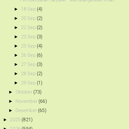
18 Sep
(4)
►
20 Sep
(2)
►
22 Sep
(2)
►
23 Sep
(3)
►
25 Sep
(4)
►
26 Sep
(6)
►
27 Sep
(3)
►
28 Sep
(2)
►
29 Sep
(1)
►
Oktober
(73)
►
November
(66)
►
Desember
(65)
►
2025
(821)
►
2026
(594)
►