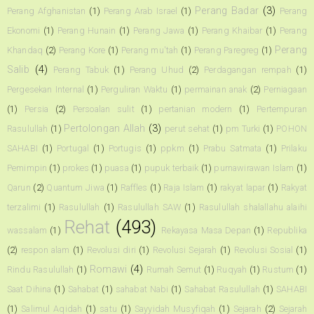
Perang Badar
(3)
Perang Afghanistan
(1)
Perang Arab Israel
(1)
Perang
Ekonomi
(1)
Perang Hunain
(1)
Perang Jawa
(1)
Perang Khaibar
(1)
Perang
Perang
Khandaq
(2)
Perang Kore
(1)
Perang mu'tah
(1)
Perang Paregreg
(1)
Salib
(4)
Perang Tabuk
(1)
Perang Uhud
(2)
Perdagangan rempah
(1)
Pergesekan Internal
(1)
Perguliran Waktu
(1)
permainan anak
(2)
Perniagaan
(1)
Persia
(2)
Persoalan sulit
(1)
pertanian modern
(1)
Pertempuran
Pertolongan Allah
(3)
Rasulullah
(1)
perut sehat
(1)
pm Turki
(1)
POHON
SAHABI
(1)
Portugal
(1)
Portugis
(1)
ppkm
(1)
Prabu Satmata
(1)
Prilaku
Pemimpin
(1)
prokes
(1)
puasa
(1)
pupuk terbaik
(1)
purnawirawan Islam
(1)
Qarun
(2)
Quantum Jiwa
(1)
Raffles
(1)
Raja Islam
(1)
rakyat lapar
(1)
Rakyat
terzalimi
(1)
Rasulullah
(1)
Rasulullah SAW
(1)
Rasulullah shalallahu alaihi
Rehat
(493)
wassalam
(1)
Rekayasa Masa Depan
(1)
Republika
(2)
respon alam
(1)
Revolusi diri
(1)
Revolusi Sejarah
(1)
Revolusi Sosial
(1)
Romawi
(4)
Rindu Rasulullah
(1)
Rumah Semut
(1)
Ruqyah
(1)
Rustum
(1)
Saat Dihina
(1)
Sahabat
(1)
sahabat Nabi
(1)
Sahabat Rasulullah
(1)
SAHABI
(1)
Salimul Aqidah
(1)
satu
(1)
Sayyidah Musyfiqah
(1)
Sejarah
(2)
Sejarah