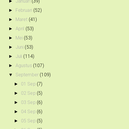
Januari
(39)
►
Februari
(52)
►
Maret
(41)
►
April
(53)
►
Mei
(53)
►
Juni
(53)
►
Juli
(114)
►
Agustus
(107)
►
September
(109)
▼
01 Sep
(7)
►
02 Sep
(5)
►
03 Sep
(6)
►
04 Sep
(6)
►
05 Sep
(5)
►