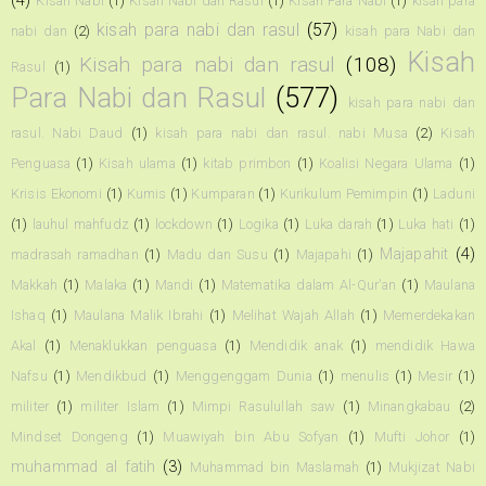
(4)
Kisah Nabi
(1)
Kisah Nabi dan Rasul
(1)
Kisah Para Nabi
(1)
kisah para
kisah para nabi dan rasul
(57)
nabi dan
(2)
kisah para Nabi dan
Kisah
Kisah para nabi dan rasul
(108)
Rasul
(1)
Para Nabi dan Rasul
(577)
kisah para nabi dan
rasul. Nabi Daud
(1)
kisah para nabi dan rasul. nabi Musa
(2)
Kisah
Penguasa
(1)
Kisah ulama
(1)
kitab primbon
(1)
Koalisi Negara Ulama
(1)
Krisis Ekonomi
(1)
Kumis
(1)
Kumparan
(1)
Kurikulum Pemimpin
(1)
Laduni
(1)
lauhul mahfudz
(1)
lockdown
(1)
Logika
(1)
Luka darah
(1)
Luka hati
(1)
Majapahit
(4)
madrasah ramadhan
(1)
Madu dan Susu
(1)
Majapahi
(1)
Makkah
(1)
Malaka
(1)
Mandi
(1)
Matematika dalam Al-Qur'an
(1)
Maulana
Ishaq
(1)
Maulana Malik Ibrahi
(1)
Melihat Wajah Allah
(1)
Memerdekakan
Akal
(1)
Menaklukkan penguasa
(1)
Mendidik anak
(1)
mendidik Hawa
Nafsu
(1)
Mendikbud
(1)
Menggenggam Dunia
(1)
menulis
(1)
Mesir
(1)
militer
(1)
militer Islam
(1)
Mimpi Rasulullah saw
(1)
Minangkabau
(2)
Mindset Dongeng
(1)
Muawiyah bin Abu Sofyan
(1)
Mufti Johor
(1)
muhammad al fatih
(3)
Muhammad bin Maslamah
(1)
Mukjizat Nabi