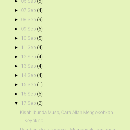
06 Sep
(5)
►
07 Sep
(4)
►
08 Sep
(9)
►
09 Sep
(6)
►
10 Sep
(5)
►
11 Sep
(4)
►
12 Sep
(4)
►
13 Sep
(4)
►
14 Sep
(4)
►
15 Sep
(1)
►
16 Sep
(5)
►
17 Sep
(2)
▼
Kisah Ibunda Musa, Cara Allah Mengokohkan
Keyakina...
Pembentukan Tarbawi - Membangkitkan Iman