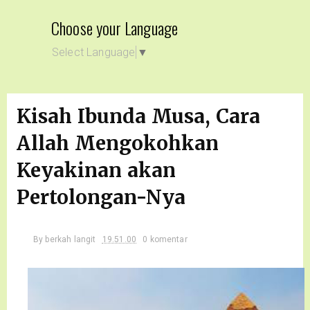
Choose your Language
Select Language
▼
Kisah Ibunda Musa, Cara
Allah Mengokohkan
Keyakinan akan
Pertolongan-Nya
By
berkah langit
19.51.00
0 komentar