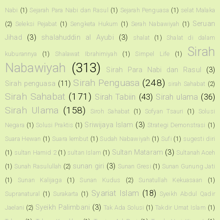
Nabi
(1)
Sejarah Para Nabi dan Rasul
(1)
Sejarah Penguasa
(1)
selat Malaka
Seruan
(2)
Seleksi Pejabat
(1)
Sengketa Hukum
(1)
Serah Nabawiyah
(1)
Jihad
(3)
shalahuddin al Ayubi
(3)
shalat
(1)
Shalat di dalam
Sirah
kuburannya
(1)
Shalawat Ibrahimiyah
(1)
Simpel Life
(1)
Nabawiyah
(313)
Sirah Para Nabi dan Rasul
(3)
Sirah Penguasa
(248)
Sirah penguasa
(11)
sirah Sahabat
(2)
Sirah Sahabat
(171)
Sirah Tabiin
(43)
Sirah ulama
(36)
Sirah Ulama
(158)
Siroh Sahabat
(1)
Sofyan Tsauri
(1)
Solusi
Sriwijaya Islam
(3)
Negara
(1)
Solusi Praktis
(1)
Strategi Demonstrasi
(1)
Suara Hewan
(1)
Suara lembut
(1)
Sudah Nabawiyah
(1)
Sufi
(1)
sugesti diri
Sultan Mataram
(3)
(1)
sultan Hamid 2
(1)
sultan Islam
(1)
Sultanah Aceh
sunan giri
(3)
(1)
Sunah Rasulullah
(2)
Sunan Gresi
(1)
Sunan Gunung Jati
(1)
Sunan Kalijaga
(1)
Sunan Kudus
(2)
Sunatullah Kekuasaan
(1)
Syariat Islam
(18)
Supranatural
(1)
Surakarta
(1)
Syeikh Abdul Qadir
Syeikh Palimbani
(3)
Jaelani
(2)
Tak Ada Solusi
(1)
Takdir Umat Islam
(1)