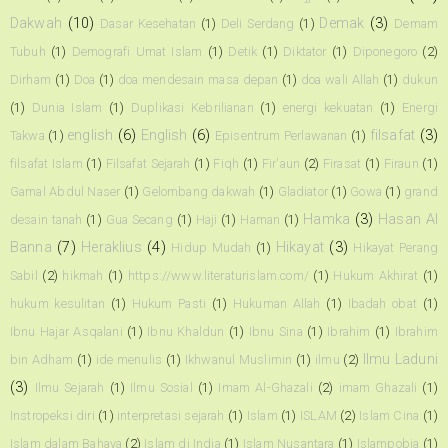
Dakwah
(10)
Demak
(3)
Dasar Kesehatan
(1)
Deli Serdang
(1)
Demam
Tubuh
(1)
Demografi Umat Islam
(1)
Detik
(1)
Diktator
(1)
Diponegoro
(2)
Dirham
(1)
Doa
(1)
doa mendesain masa depan
(1)
doa wali Allah
(1)
dukun
(1)
Dunia Islam
(1)
Duplikasi Kebrilianan
(1)
energi kekuatan
(1)
Energi
english
(6)
English
(6)
filsafat
(3)
Takwa
(1)
Episentrum Perlawanan
(1)
filsafat Islam
(1)
Filsafat Sejarah
(1)
Fiqh
(1)
Fir'aun
(2)
Firasat
(1)
Firaun
(1)
Gamal Abdul Naser
(1)
Gelombang dakwah
(1)
Gladiator
(1)
Gowa
(1)
grand
Hamka
(3)
Hasan Al
desain tanah
(1)
Gua Secang
(1)
Haji
(1)
Haman
(1)
Banna
(7)
Heraklius
(4)
Hikayat
(3)
Hidup Mudah
(1)
Hikayat Perang
Sabil
(2)
hikmah
(1)
https://www.literaturislam.com/
(1)
Hukum Akhirat
(1)
hukum kesulitan
(1)
Hukum Pasti
(1)
Hukuman Allah
(1)
Ibadah obat
(1)
Ibnu Hajar Asqalani
(1)
Ibnu Khaldun
(1)
Ibnu Sina
(1)
Ibrahim
(1)
Ibrahim
Ilmu Laduni
bin Adham
(1)
ide menulis
(1)
Ikhwanul Muslimin
(1)
ilmu
(2)
(3)
Ilmu Sejarah
(1)
Ilmu Sosial
(1)
Imam Al-Ghazali
(2)
imam Ghazali
(1)
Instropeksi diri
(1)
interpretasi sejarah
(1)
Islam
(1)
ISLAM
(2)
Islam Cina
(1)
Islam dalam Bahaya
(2)
Islam di India
(1)
Islam Nusantara
(1)
Islampobia
(1)