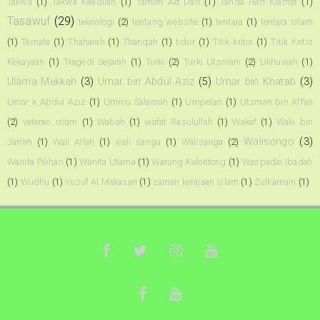
Takwa
(1)
Takwa Keadilan
(1)
Tamim Ad Dari
(1)
Tanda Hari Kiamat
(1)
Tasawuf
(29)
teknologi
(2)
tentang website
(1)
tentara
(1)
tentara Islam
(1)
Ternate
(1)
Thaharah
(1)
Thariqah
(1)
tidur
(1)
Titik kritis
(1)
Titik Kritis
Kekayaan
(1)
Tragedi Sejarah
(1)
Turki
(2)
Turki Utsmani
(2)
Ukhuwah
(1)
Ulama Mekkah
(3)
Umar bin Abdul Aziz
(5)
Umar bin Khatab
(3)
Umar k Abdul Aziz
(1)
Ummu Salamah
(1)
Umpetan
(1)
Utsman bin Affan
(2)
veteran islam
(1)
Wabah
(1)
wafat Rasulullah
(1)
Wakaf
(1)
Waki bin
Walisongo
(3)
Jarrah
(1)
Wali Allah
(1)
wali sanga
(1)
Walisanga
(2)
Wanita Pilihan
(1)
Wanita Utama
(1)
Warung Kelontong
(1)
Waspadai Ibadah
(1)
Wudhu
(1)
Yusuf Al Makasari
(1)
zaman kerajaan islam
(1)
Zulkarnain
(1)