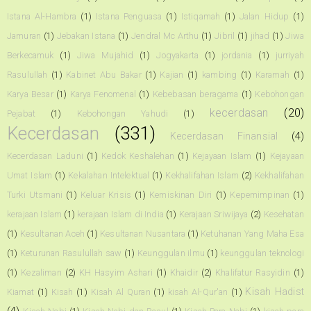
Istana Al-Hambra
(1)
Istana Penguasa
(1)
Istiqamah
(1)
Jalan Hidup
(1)
Jamuran
(1)
Jebakan Istana
(1)
Jendral Mc Arthu
(1)
Jibril
(1)
jihad
(1)
Jiwa
Berkecamuk
(1)
Jiwa Mujahid
(1)
Jogyakarta
(1)
jordania
(1)
jurriyah
Rasulullah
(1)
Kabinet Abu Bakar
(1)
Kajian
(1)
kambing
(1)
Karamah
(1)
Karya Besar
(1)
Karya Fenomenal
(1)
Kebebasan beragama
(1)
Kebohongan
kecerdasan
(20)
Pejabat
(1)
Kebohongan Yahudi
(1)
Kecerdasan
(331)
Kecerdasan Finansial
(4)
Kecerdasan Laduni
(1)
Kedok Keshalehan
(1)
Kejayaan Islam
(1)
Kejayaan
Umat Islam
(1)
Kekalahan Intelektual
(1)
Kekhalifahan Islam
(2)
Kekhalifahan
Turki Utsmani
(1)
Keluar Krisis
(1)
Kemiskinan Diri
(1)
Kepemimpinan
(1)
kerajaan Islam
(1)
kerajaan Islam di India
(1)
Kerajaan Sriwijaya
(2)
Kesehatan
(1)
Kesultanan Aceh
(1)
Kesultanan Nusantara
(1)
Ketuhanan Yang Maha Esa
(1)
Keturunan Rasulullah saw
(1)
Keunggulan ilmu
(1)
keunggulan teknologi
(1)
Kezaliman
(2)
KH Hasyim Ashari
(1)
Khaidir
(2)
Khalifatur Rasyidin
(1)
Kisah Hadist
Kiamat
(1)
Kisah
(1)
Kisah Al Quran
(1)
kisah Al-Qur'an
(1)