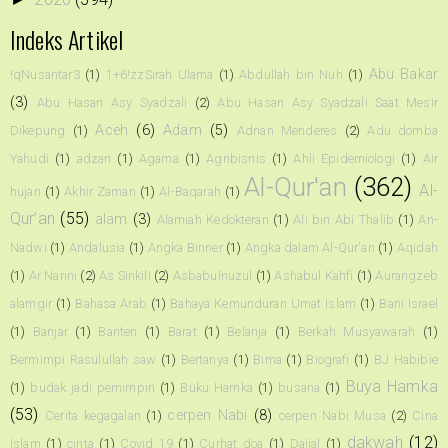
Indeks Artikel
Abu Bakar
!qNusantar3
(1)
1+6!zzSirah Ulama
(1)
Abdullah bin Nuh
(1)
(3)
Abu Hasan Asy Syadzali
(2)
Abu Hasan Asy Syadzali Saat Mesir
Aceh
(6)
Adam
(5)
Dikepung
(1)
Adnan Menderes
(2)
Adu domba
Yahudi
(1)
adzan
(1)
Agama
(1)
Agribisnis
(1)
Ahli Epidemiologi
(1)
Air
Al-Qur'an
(362)
Al-
hujan
(1)
Akhir Zaman
(1)
Al-Baqarah
(1)
Qur’an
(55)
alam
(3)
Alamiah Kedokteran
(1)
Ali bin Abi Thalib
(1)
An-
Nadwi
(1)
Andalusia
(1)
Angka Binner
(1)
Angka dalam Al-Qur'an
(1)
Aqidah
(1)
Ar Narini
(2)
As Sinkili
(2)
Asbabulnuzul
(1)
Ashabul Kahfi
(1)
Aurangzeb
alamgir
(1)
Bahasa Arab
(1)
Bahaya Kemunduran Umat Islam
(1)
Bani Israel
(1)
Banjar
(1)
Banten
(1)
Barat
(1)
Belanja
(1)
Berkah Musyawarah
(1)
Bermimpi Rasulullah saw
(1)
Bertanya
(1)
Bima
(1)
Biografi
(1)
BJ Habibie
Buya Hamka
(1)
budak jadi pemimpin
(1)
Buku Hamka
(1)
busana
(1)
(53)
cerpen Nabi
(8)
Cerita kegagalan
(1)
cerpen Nabi Musa
(2)
Cina
dakwah
(12)
Islam
(1)
cinta
(1)
Covid 19
(1)
Curhat doa
(1)
Dajjal
(1)