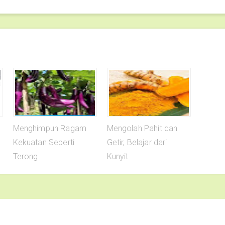
Menghimpun Ragam
Mengolah Pahit dan
Kekuatan Seperti
Getir, Belajar dari
Terong
Kunyit