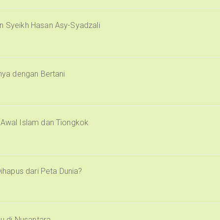
an Syeikh Hasan Asy-Syadzali
inya dengan Bertani
i Awal Islam dan Tiongkok
Dihapus dari Peta Dunia?
u di Nusantara