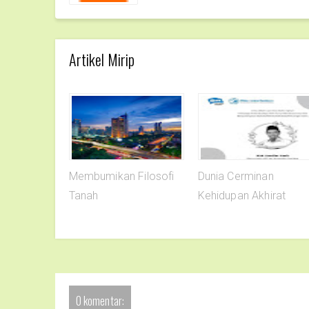
Artikel Mirip
Membumikan Filosofi
Dunia Cerminan
Tanah
Kehidupan Akhirat
0 komentar: