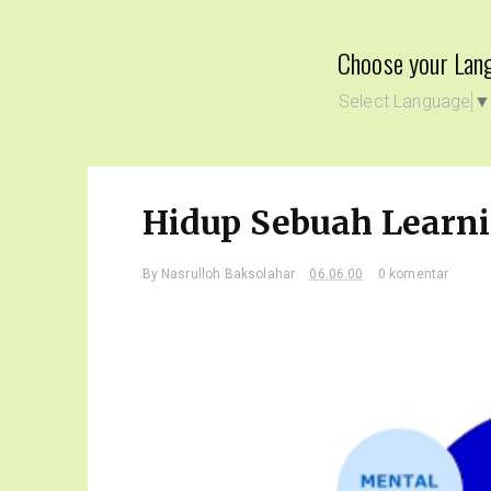
Choose your Lan
Select Language
Hidup Sebuah Learni
By
Nasrulloh Baksolahar
06.06.00
0 komentar