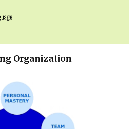
guage
▼
ng Organization