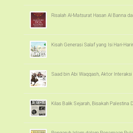
Risalah Al-Matsurat Hasan Al Banna d
Kisah Generasi Salaf yang Isi Hari-Har
Saad bin Abi Waqqash, Aktor Interaks
Kilas Balik Sejarah, Bisakah Palestina 
Pengaruh Islam dalam Penamaan Pula