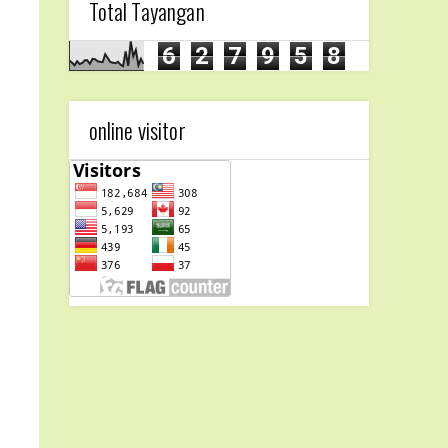
Total Tayangan
6
2
7
9
5
8
online visitor