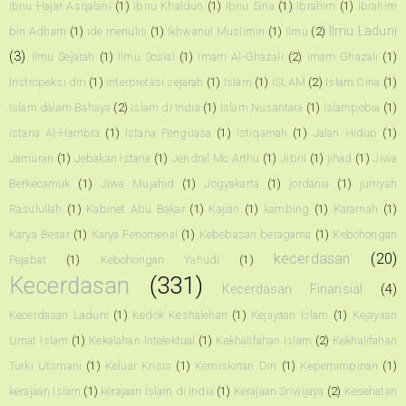
Ibnu Hajar Asqalani
(1)
Ibnu Khaldun
(1)
Ibnu Sina
(1)
Ibrahim
(1)
Ibrahim
Ilmu Laduni
bin Adham
(1)
ide menulis
(1)
Ikhwanul Muslimin
(1)
ilmu
(2)
(3)
Ilmu Sejarah
(1)
Ilmu Sosial
(1)
Imam Al-Ghazali
(2)
imam Ghazali
(1)
Instropeksi diri
(1)
interpretasi sejarah
(1)
Islam
(1)
ISLAM
(2)
Islam Cina
(1)
Islam dalam Bahaya
(2)
Islam di India
(1)
Islam Nusantara
(1)
Islampobia
(1)
Istana Al-Hambra
(1)
Istana Penguasa
(1)
Istiqamah
(1)
Jalan Hidup
(1)
Jamuran
(1)
Jebakan Istana
(1)
Jendral Mc Arthu
(1)
Jibril
(1)
jihad
(1)
Jiwa
Berkecamuk
(1)
Jiwa Mujahid
(1)
Jogyakarta
(1)
jordania
(1)
jurriyah
Rasulullah
(1)
Kabinet Abu Bakar
(1)
Kajian
(1)
kambing
(1)
Karamah
(1)
Karya Besar
(1)
Karya Fenomenal
(1)
Kebebasan beragama
(1)
Kebohongan
kecerdasan
(20)
Pejabat
(1)
Kebohongan Yahudi
(1)
Kecerdasan
(331)
Kecerdasan Finansial
(4)
Kecerdasan Laduni
(1)
Kedok Keshalehan
(1)
Kejayaan Islam
(1)
Kejayaan
Umat Islam
(1)
Kekalahan Intelektual
(1)
Kekhalifahan Islam
(2)
Kekhalifahan
Turki Utsmani
(1)
Keluar Krisis
(1)
Kemiskinan Diri
(1)
Kepemimpinan
(1)
kerajaan Islam
(1)
kerajaan Islam di India
(1)
Kerajaan Sriwijaya
(2)
Kesehatan