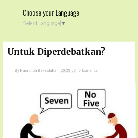
Choose your Language
Select Language
▼
Untuk Diperdebatkan?
By
Nasrulloh Baksolahar
20.33.00
0 komentar