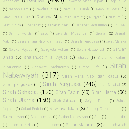
wassalam
(1)
Rekayasa Masa Depan
(1)
Republika
(2)
respon alam
(1)
Revolusi diri
(1)
Revolusi Sejarah
(1)
Revolusi Sosial
(1)
Romawi
(4)
Rindu Rasulullah
(1)
Rumah Semut
(1)
Ruqyah
(1)
Rustum
(1)
Saat Dihina
(1)
Sahabat
(1)
sahabat Nabi
(1)
Sahabat Rasulullah
(1)
SAHABI
(1)
Salimul Aqidah
(1)
satu
(1)
Sayyidah Musyfiqah
(1)
Sejarah
(2)
Sejarah
Nabi
(1)
Sejarah Para Nabi dan Rasul
(1)
Sejarah Penguasa
(1)
selat Malaka
Seruan
(2)
Seleksi Pejabat
(1)
Sengketa Hukum
(1)
Serah Nabawiyah
(1)
Jihad
(3)
shalahuddin al Ayubi
(3)
shalat
(1)
Shalat di dalam
Sirah
kuburannya
(1)
Shalawat Ibrahimiyah
(1)
Simpel Life
(1)
Nabawiyah
(317)
Sirah Para Nabi dan Rasul
(3)
Sirah Penguasa
(248)
Sirah penguasa
(11)
sirah Sahabat
(2)
Sirah Sahabat
(173)
Sirah Tabiin
(43)
Sirah ulama
(36)
Sirah Ulama
(158)
Siroh Sahabat
(1)
Sofyan Tsauri
(1)
Solusi
Sriwijaya Islam
(3)
Negara
(1)
Solusi Praktis
(1)
Strategi Demonstrasi
(1)
Suara Hewan
(1)
Suara lembut
(1)
Sudah Nabawiyah
(1)
Sufi
(1)
sugesti diri
Sultan Mataram
(3)
(1)
sultan Hamid 2
(1)
sultan Islam
(1)
Sultanah Aceh