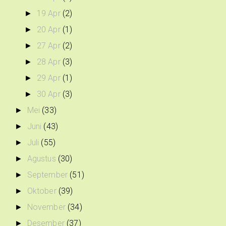
19 Apr
(2)
►
20 Apr
(1)
►
27 Apr
(2)
►
28 Apr
(3)
►
29 Apr
(1)
►
30 Apr
(3)
►
Mei
(33)
►
Juni
(43)
►
Juli
(55)
►
Agustus
(30)
►
September
(51)
►
Oktober
(39)
►
November
(34)
►
Desember
(37)
►