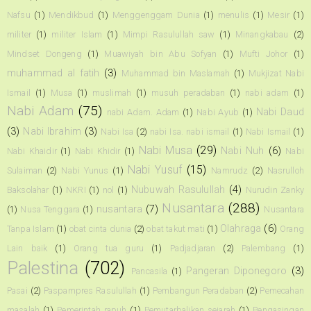
Nafsu
(1)
Mendikbud
(1)
Menggenggam Dunia
(1)
menulis
(1)
Mesir
(1)
militer
(1)
militer Islam
(1)
Mimpi Rasulullah saw
(1)
Minangkabau
(2)
Mindset Dongeng
(1)
Muawiyah bin Abu Sofyan
(1)
Mufti Johor
(1)
muhammad al fatih
(3)
Muhammad bin Maslamah
(1)
Mukjizat Nabi
Ismail
(1)
Musa
(1)
muslimah
(1)
musuh peradaban
(1)
nabi adam
(1)
Nabi Adam
(75)
Nabi Daud
nabi Adam. Adam
(1)
Nabi Ayub
(1)
(3)
Nabi Ibrahim
(3)
Nabi Isa
(2)
nabi Isa. nabi ismail
(1)
Nabi Ismail
(1)
Nabi Musa
(29)
Nabi Nuh
(6)
Nabi Khaidir
(1)
Nabi Khidir
(1)
Nabi
Nabi Yusuf
(15)
Sulaiman
(2)
Nabi Yunus
(1)
Namrudz
(2)
Nasrulloh
Nubuwah Rasulullah
(4)
Baksolahar
(1)
NKRI
(1)
nol
(1)
Nurudin Zanky
Nusantara
(288)
nusantara
(7)
(1)
Nusa Tenggara
(1)
Nusantara
Olahraga
(6)
Tanpa Islam
(1)
obat cinta dunia
(2)
obat takut mati
(1)
Orang
Lain baik
(1)
Orang tua guru
(1)
Padjadjaran
(2)
Palembang
(1)
Palestina
(702)
Pangeran Diponegoro
(3)
Pancasila
(1)
Pasai
(2)
Paspampres Rasulullah
(1)
Pembangun Peradaban
(2)
Pemecahan
masalah
(1)
Pemerintah rapuh
(1)
Pemutarbalikan sejarah
(1)
Pengasingan