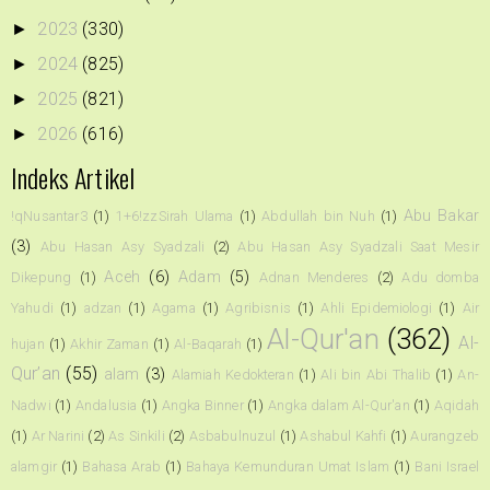
2023
(330)
►
2024
(825)
►
2025
(821)
►
2026
(616)
►
Indeks Artikel
Abu Bakar
!qNusantar3
(1)
1+6!zzSirah Ulama
(1)
Abdullah bin Nuh
(1)
(3)
Abu Hasan Asy Syadzali
(2)
Abu Hasan Asy Syadzali Saat Mesir
Aceh
(6)
Adam
(5)
Dikepung
(1)
Adnan Menderes
(2)
Adu domba
Yahudi
(1)
adzan
(1)
Agama
(1)
Agribisnis
(1)
Ahli Epidemiologi
(1)
Air
Al-Qur'an
(362)
Al-
hujan
(1)
Akhir Zaman
(1)
Al-Baqarah
(1)
Qur’an
(55)
alam
(3)
Alamiah Kedokteran
(1)
Ali bin Abi Thalib
(1)
An-
Nadwi
(1)
Andalusia
(1)
Angka Binner
(1)
Angka dalam Al-Qur'an
(1)
Aqidah
(1)
Ar Narini
(2)
As Sinkili
(2)
Asbabulnuzul
(1)
Ashabul Kahfi
(1)
Aurangzeb
alamgir
(1)
Bahasa Arab
(1)
Bahaya Kemunduran Umat Islam
(1)
Bani Israel