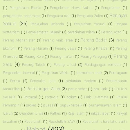
(1)
Pengelolaan Bisnis
(1)
Pengelolaan Hawa Nafsu
(1)
Pengobatan
(1)
Penjajah
pengobatan sederhana
(1)
Penguasa Adil
(1)
Penguasa Zalim
(1)
Yahudi
(35)
Penjajahan Belanda
(1)
Penjajahan Yahudi
(1)
Penjara
Rotterdam
(1)
Penyelamatan Sejarah
(1)
peradaban Islam
(1)
Perang Aceh
(1)
Perang Badar
(3)
Perang Afghanistan
(1)
Perang Arab Israel
(1)
Perang
Ekonomi
(1)
Perang Hunain
(1)
Perang Jawa
(1)
Perang Khaibar
(1)
Perang
Perang
Khandaq
(2)
Perang Kore
(1)
Perang mu'tah
(1)
Perang Paregreg
(1)
Salib
(4)
Perang Tabuk
(1)
Perang Uhud
(2)
Perdagangan rempah
(1)
Pergesekan Internal
(1)
Perguliran Waktu
(1)
permainan anak
(2)
Perniagaan
(1)
Persia
(2)
Persoalan sulit
(1)
pertanian modern
(1)
Pertempuran
Pertolongan Allah
(3)
Rasulullah
(1)
perut sehat
(1)
pm Turki
(1)
POHON
SAHABI
(1)
Portugal
(1)
Portugis
(1)
ppkm
(1)
Prabu Satmata
(1)
Prilaku
Pemimpin
(1)
prokes
(1)
puasa
(1)
pupuk terbaik
(1)
purnawirawan Islam
(1)
Qarun
(2)
Quantum Jiwa
(1)
Raffles
(1)
Raja Islam
(1)
rakyat lapar
(1)
Rakyat
terzalimi
(1)
Rasulullah
(1)
Rasulullah SAW
(1)
Rasulullah shalallahu alaihi
Rehat
(493)