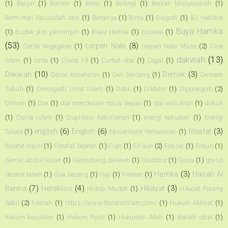
(1)
Banjar
(1)
Banten
(1)
Barat
(1)
Belanja
(1)
Berkah Musyawarah
(1)
Bermimpi Rasulullah saw
(1)
Bertanya
(1)
Bima
(1)
Biografi
(1)
BJ Habibie
Buya Hamka
(1)
budak jadi pemimpin
(1)
Buku Hamka
(1)
busana
(1)
(53)
cerpen Nabi
(8)
Cerita kegagalan
(1)
cerpen Nabi Musa
(2)
Cina
dakwah
(13)
Islam
(1)
cinta
(1)
Covid 19
(1)
Curhat doa
(1)
Dajjal
(1)
Dakwah
(10)
Demak
(3)
Dasar Kesehatan
(1)
Deli Serdang
(1)
Demam
Tubuh
(1)
Demografi Umat Islam
(1)
Detik
(1)
Diktator
(1)
Diponegoro
(2)
Dirham
(1)
Doa
(1)
doa mendesain masa depan
(1)
doa wali Allah
(1)
dukun
(1)
Dunia Islam
(1)
Duplikasi Kebrilianan
(1)
energi kekuatan
(1)
Energi
english
(6)
English
(6)
filsafat
(3)
Takwa
(1)
Episentrum Perlawanan
(1)
filsafat Islam
(1)
Filsafat Sejarah
(1)
Fiqh
(1)
Fir'aun
(2)
Firasat
(1)
Firaun
(1)
Gamal Abdul Naser
(1)
Gelombang dakwah
(1)
Gladiator
(1)
Gowa
(1)
grand
Hamka
(3)
Hasan Al
desain tanah
(1)
Gua Secang
(1)
Haji
(1)
Haman
(1)
Banna
(7)
Heraklius
(4)
Hikayat
(3)
Hidup Mudah
(1)
Hikayat Perang
Sabil
(2)
hikmah
(1)
https://www.literaturislam.com/
(1)
Hukum Akhirat
(1)
hukum kesulitan
(1)
Hukum Pasti
(1)
Hukuman Allah
(1)
Ibadah obat
(1)