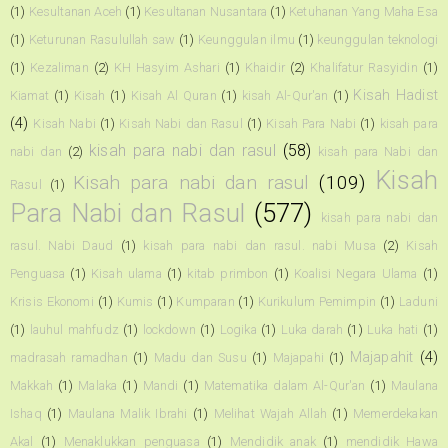
(1)
Kesultanan Aceh
(1)
Kesultanan Nusantara
(1)
Ketuhanan Yang Maha Esa
(1)
Keturunan Rasulullah saw
(1)
Keunggulan ilmu
(1)
keunggulan teknologi
(1)
Kezaliman
(2)
KH Hasyim Ashari
(1)
Khaidir
(2)
Khalifatur Rasyidin
(1)
Kisah Hadist
Kiamat
(1)
Kisah
(1)
Kisah Al Quran
(1)
kisah Al-Qur'an
(1)
(4)
Kisah Nabi
(1)
Kisah Nabi dan Rasul
(1)
Kisah Para Nabi
(1)
kisah para
kisah para nabi dan rasul
(58)
nabi dan
(2)
kisah para Nabi dan
Kisah
Kisah para nabi dan rasul
(109)
Rasul
(1)
Para Nabi dan Rasul
(577)
kisah para nabi dan
rasul. Nabi Daud
(1)
kisah para nabi dan rasul. nabi Musa
(2)
Kisah
Penguasa
(1)
Kisah ulama
(1)
kitab primbon
(1)
Koalisi Negara Ulama
(1)
Krisis Ekonomi
(1)
Kumis
(1)
Kumparan
(1)
Kurikulum Pemimpin
(1)
Laduni
(1)
lauhul mahfudz
(1)
lockdown
(1)
Logika
(1)
Luka darah
(1)
Luka hati
(1)
Majapahit
(4)
madrasah ramadhan
(1)
Madu dan Susu
(1)
Majapahi
(1)
Makkah
(1)
Malaka
(1)
Mandi
(1)
Matematika dalam Al-Qur'an
(1)
Maulana
Ishaq
(1)
Maulana Malik Ibrahi
(1)
Melihat Wajah Allah
(1)
Memerdekakan
Akal
(1)
Menaklukkan penguasa
(1)
Mendidik anak
(1)
mendidik Hawa