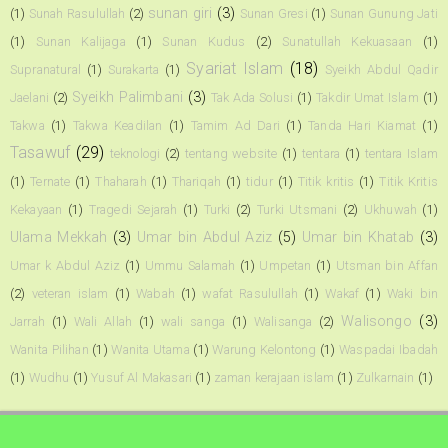
sunan giri
(3)
(1)
Sunah Rasulullah
(2)
Sunan Gresi
(1)
Sunan Gunung Jati
(1)
Sunan Kalijaga
(1)
Sunan Kudus
(2)
Sunatullah Kekuasaan
(1)
Syariat Islam
(18)
Supranatural
(1)
Surakarta
(1)
Syeikh Abdul Qadir
Syeikh Palimbani
(3)
Jaelani
(2)
Tak Ada Solusi
(1)
Takdir Umat Islam
(1)
Takwa
(1)
Takwa Keadilan
(1)
Tamim Ad Dari
(1)
Tanda Hari Kiamat
(1)
Tasawuf
(29)
teknologi
(2)
tentang website
(1)
tentara
(1)
tentara Islam
(1)
Ternate
(1)
Thaharah
(1)
Thariqah
(1)
tidur
(1)
Titik kritis
(1)
Titik Kritis
Kekayaan
(1)
Tragedi Sejarah
(1)
Turki
(2)
Turki Utsmani
(2)
Ukhuwah
(1)
Ulama Mekkah
(3)
Umar bin Abdul Aziz
(5)
Umar bin Khatab
(3)
Umar k Abdul Aziz
(1)
Ummu Salamah
(1)
Umpetan
(1)
Utsman bin Affan
(2)
veteran islam
(1)
Wabah
(1)
wafat Rasulullah
(1)
Wakaf
(1)
Waki bin
Walisongo
(3)
Jarrah
(1)
Wali Allah
(1)
wali sanga
(1)
Walisanga
(2)
Wanita Pilihan
(1)
Wanita Utama
(1)
Warung Kelontong
(1)
Waspadai Ibadah
(1)
Wudhu
(1)
Yusuf Al Makasari
(1)
zaman kerajaan islam
(1)
Zulkarnain
(1)