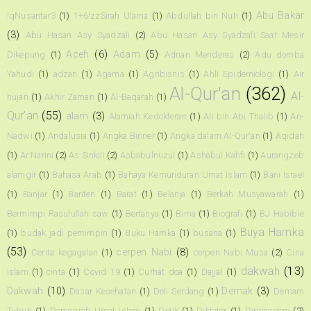
Abu Bakar
!qNusantar3
(1)
1+6!zzSirah Ulama
(1)
Abdullah bin Nuh
(1)
(3)
Abu Hasan Asy Syadzali
(2)
Abu Hasan Asy Syadzali Saat Mesir
Aceh
(6)
Adam
(5)
Dikepung
(1)
Adnan Menderes
(2)
Adu domba
Yahudi
(1)
adzan
(1)
Agama
(1)
Agribisnis
(1)
Ahli Epidemiologi
(1)
Air
Al-Qur'an
(362)
Al-
hujan
(1)
Akhir Zaman
(1)
Al-Baqarah
(1)
Qur’an
(55)
alam
(3)
Alamiah Kedokteran
(1)
Ali bin Abi Thalib
(1)
An-
Nadwi
(1)
Andalusia
(1)
Angka Binner
(1)
Angka dalam Al-Qur'an
(1)
Aqidah
(1)
Ar Narini
(2)
As Sinkili
(2)
Asbabulnuzul
(1)
Ashabul Kahfi
(1)
Aurangzeb
alamgir
(1)
Bahasa Arab
(1)
Bahaya Kemunduran Umat Islam
(1)
Bani Israel
(1)
Banjar
(1)
Banten
(1)
Barat
(1)
Belanja
(1)
Berkah Musyawarah
(1)
Bermimpi Rasulullah saw
(1)
Bertanya
(1)
Bima
(1)
Biografi
(1)
BJ Habibie
Buya Hamka
(1)
budak jadi pemimpin
(1)
Buku Hamka
(1)
busana
(1)
(53)
cerpen Nabi
(8)
Cerita kegagalan
(1)
cerpen Nabi Musa
(2)
Cina
dakwah
(13)
Islam
(1)
cinta
(1)
Covid 19
(1)
Curhat doa
(1)
Dajjal
(1)
Dakwah
(10)
Demak
(3)
Dasar Kesehatan
(1)
Deli Serdang
(1)
Demam
Tubuh
(1)
Demografi Umat Islam
(1)
Detik
(1)
Diktator
(1)
Diponegoro
(2)