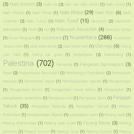
(3)
Nabi Ibrahim
(3)
Nabi Isa
(2)
nabi Isa. nabi ismail
(1)
Nabi Ismail
(1)
Nabi Musa
(29)
Nabi Nuh
(6)
Nabi Khaidir
(1)
Nabi Khidir
(1)
Nabi
Nabi Yusuf
(15)
Sulaiman
(2)
Nabi Yunus
(1)
Namrudz
(2)
Nasrulloh
Nubuwah Rasulullah
(4)
Baksolahar
(1)
NKRI
(1)
nol
(1)
Nurudin Zanky
Nusantara
(288)
nusantara
(7)
(1)
Nusa Tenggara
(1)
Nusantara
Olahraga
(6)
Tanpa Islam
(1)
obat cinta dunia
(2)
obat takut mati
(1)
Orang
Lain baik
(1)
Orang tua guru
(1)
Padjadjaran
(2)
Palembang
(1)
Palestina
(702)
Pangeran Diponegoro
(3)
Pancasila
(1)
Pasai
(2)
Paspampres Rasulullah
(1)
Pembangun Peradaban
(2)
Pemecahan
masalah
(1)
Pemerintah rapuh
(1)
Pemutarbalikan sejarah
(1)
Pengasingan
(1)
Pengelolaan Bisnis
(1)
Pengelolaan Hawa Nafsu
(1)
Pengobatan
(1)
Penjajah
pengobatan sederhana
(1)
Penguasa Adil
(1)
Penguasa Zalim
(1)
Yahudi
(35)
Penjajahan Belanda
(1)
Penjajahan Yahudi
(1)
Penjara
Rotterdam
(1)
Penyelamatan Sejarah
(1)
peradaban Islam
(1)
Perang Aceh
(1)
Perang Badar
(3)
Perang Afghanistan
(1)
Perang Arab Israel
(1)
Perang
Ekonomi
(1)
Perang Hunain
(1)
Perang Jawa
(1)
Perang Khaibar
(1)
Perang