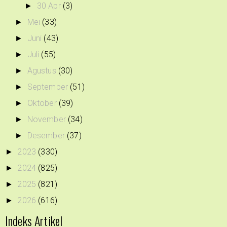
30 Apr
(3)
►
Mei
(33)
►
Juni
(43)
►
Juli
(55)
►
Agustus
(30)
►
September
(51)
►
Oktober
(39)
►
November
(34)
►
Desember
(37)
►
2023
(330)
►
2024
(825)
►
2025
(821)
►
2026
(616)
►
Indeks Artikel