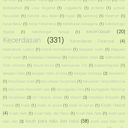
Berkecamuk
(1)
Jiwa Mujahid
(1)
Jogyakarta
(1)
jordania
(1)
jurriyah
Rasulullah
(1)
Kabinet Abu Bakar
(1)
Kajian
(1)
kambing
(1)
Karamah
(1)
Karya Besar
(1)
Karya Fenomenal
(1)
Kebebasan beragama
(1)
Kebohongan
kecerdasan
(20)
Pejabat
(1)
Kebohongan Yahudi
(1)
Kecerdasan
(331)
Kecerdasan Finansial
(4)
Kecerdasan Laduni
(1)
Kedok Keshalehan
(1)
Kejayaan Islam
(1)
Kejayaan
Umat Islam
(1)
Kekalahan Intelektual
(1)
Kekhalifahan Islam
(2)
Kekhalifahan
Turki Utsmani
(1)
Keluar Krisis
(1)
Kemiskinan Diri
(1)
Kepemimpinan
(1)
kerajaan Islam
(1)
kerajaan Islam di India
(1)
Kerajaan Sriwijaya
(2)
Kesehatan
(1)
Kesultanan Aceh
(1)
Kesultanan Nusantara
(1)
Ketuhanan Yang Maha Esa
(1)
Keturunan Rasulullah saw
(1)
Keunggulan ilmu
(1)
keunggulan teknologi
(1)
Kezaliman
(2)
KH Hasyim Ashari
(1)
Khaidir
(2)
Khalifatur Rasyidin
(1)
Kisah Hadist
Kiamat
(1)
Kisah
(1)
Kisah Al Quran
(1)
kisah Al-Qur'an
(1)
(4)
Kisah Nabi
(1)
Kisah Nabi dan Rasul
(1)
Kisah Para Nabi
(1)
kisah para
kisah para nabi dan rasul
(58)
nabi dan
(2)
kisah para Nabi dan