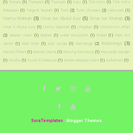
(1)
Ternate
(1)
Thaharah
(1)
Thariqah
(1)
tidur
(1)
Titik kritis
(1)
Titik Kritis
Kekayaan
(1)
Tragedi Sejarah
(1)
Turki
(2)
Turki Utsmani
(2)
Ukhuwah
(1)
Ulama Mekkah
(3)
Umar bin Abdul Aziz
(5)
Umar bin Khatab
(3)
Umar k Abdul Aziz
(1)
Ummu Salamah
(1)
Umpetan
(1)
Utsman bin Affan
(2)
veteran islam
(1)
Wabah
(1)
wafat Rasulullah
(1)
Wakaf
(1)
Waki bin
Walisongo
(3)
Jarrah
(1)
Wali Allah
(1)
wali sanga
(1)
Walisanga
(2)
Wanita Pilihan
(1)
Wanita Utama
(1)
Warung Kelontong
(1)
Waspadai Ibadah
(1)
Wudhu
(1)
Yusuf Al Makasari
(1)
zaman kerajaan islam
(1)
Zulkarnain
(1)
SoraTemplates
|
Blogger Themes