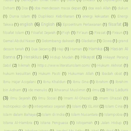
Dirham
(1)
Doa
(1)
doa mendesain masa depan
(1)
doa wali Allah
(1)
dukun
(1)
Dunia Islam
(1)
Duplikasi Kebrilianan
(1)
energi kekuatan
(1)
Energi
english
(6)
English
(6)
filsafat
(3)
Takwa
(1)
Episentrum Perlawanan
(1)
filsafat Islam
(1)
Filsafat Sejarah
(1)
Fiqh
(1)
Fir'aun
(2)
Firasat
(1)
Firaun
(1)
Gamal Abdul Naser
(1)
Gelombang dakwah
(1)
Gladiator
(1)
Gowa
(1)
grand
Hamka
(3)
Hasan Al
desain tanah
(1)
Gua Secang
(1)
Haji
(1)
Haman
(1)
Banna
(7)
Heraklius
(4)
Hikayat
(3)
Hidup Mudah
(1)
Hikayat Perang
Sabil
(2)
hikmah
(1)
https://www.literaturislam.com/
(1)
Hukum Akhirat
(1)
hukum kesulitan
(1)
Hukum Pasti
(1)
Hukuman Allah
(1)
Ibadah obat
(1)
Ibnu Hajar Asqalani
(1)
Ibnu Khaldun
(1)
Ibnu Sina
(1)
Ibrahim
(1)
Ibrahim
Ilmu Laduni
bin Adham
(1)
ide menulis
(1)
Ikhwanul Muslimin
(1)
ilmu
(2)
(3)
Ilmu Sejarah
(1)
Ilmu Sosial
(1)
Imam Al-Ghazali
(2)
imam Ghazali
(1)
Instropeksi diri
(1)
interpretasi sejarah
(1)
Islam
(1)
ISLAM
(2)
Islam Cina
(1)
Islam dalam Bahaya
(2)
Islam di India
(1)
Islam Nusantara
(1)
Islampobia
(1)
Istana Al-Hambra
(1)
Istana Penguasa
(1)
Istiqamah
(1)
Jalan Hidup
(1)
Jamuran
(1)
Jebakan Istana
(1)
Jendral Mc Arthu
(1)
Jibril
(1)
jihad
(1)
Jiwa