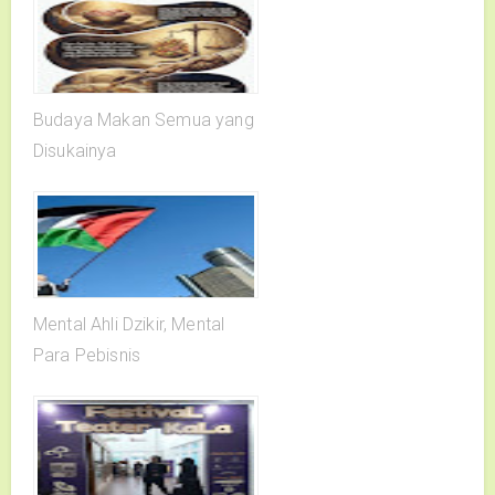
Budaya Makan Semua yang
Disukainya
Mental Ahli Dzikir, Mental
Para Pebisnis