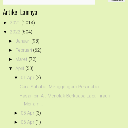
Artikel Lainnya
2021
(1014)
►
2022
(604)
▼
Januari
(98)
►
Februari
(62)
►
Maret
(72)
►
April
(50)
▼
01 Apr
(2)
▼
Cara Sahabat Menggengam Peradaban
Hasan bin Ali, Menolak Berkuasa Lagi. Firaun
Menam...
05 Apr
(3)
►
06 Apr
(1)
►