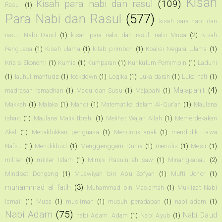
Kisah
Kisah para nabi dan rasul
(109)
Rasul
(1)
Para Nabi dan Rasul
(577)
kisah para nabi dan
rasul. Nabi Daud
(1)
kisah para nabi dan rasul. nabi Musa
(2)
Kisah
Penguasa
(1)
Kisah ulama
(1)
kitab primbon
(1)
Koalisi Negara Ulama
(1)
Krisis Ekonomi
(1)
Kumis
(1)
Kumparan
(1)
Kurikulum Pemimpin
(1)
Laduni
(1)
lauhul mahfudz
(1)
lockdown
(1)
Logika
(1)
Luka darah
(1)
Luka hati
(1)
Majapahit
(4)
madrasah ramadhan
(1)
Madu dan Susu
(1)
Majapahi
(1)
Makkah
(1)
Malaka
(1)
Mandi
(1)
Matematika dalam Al-Qur'an
(1)
Maulana
Ishaq
(1)
Maulana Malik Ibrahi
(1)
Melihat Wajah Allah
(1)
Memerdekakan
Akal
(1)
Menaklukkan penguasa
(1)
Mendidik anak
(1)
mendidik Hawa
Nafsu
(1)
Mendikbud
(1)
Menggenggam Dunia
(1)
menulis
(1)
Mesir
(1)
militer
(1)
militer Islam
(1)
Mimpi Rasulullah saw
(1)
Minangkabau
(2)
Mindset Dongeng
(1)
Muawiyah bin Abu Sofyan
(1)
Mufti Johor
(1)
muhammad al fatih
(3)
Muhammad bin Maslamah
(1)
Mukjizat Nabi
Ismail
(1)
Musa
(1)
muslimah
(1)
musuh peradaban
(1)
nabi adam
(1)
Nabi Adam
(75)
Nabi Daud
nabi Adam. Adam
(1)
Nabi Ayub
(1)