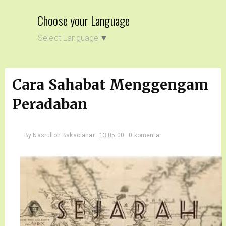
Choose your Language
Select Language
▼
Cara Sahabat Menggengam
Peradaban
By
Nasrulloh Baksolahar
13.05.00
0 komentar