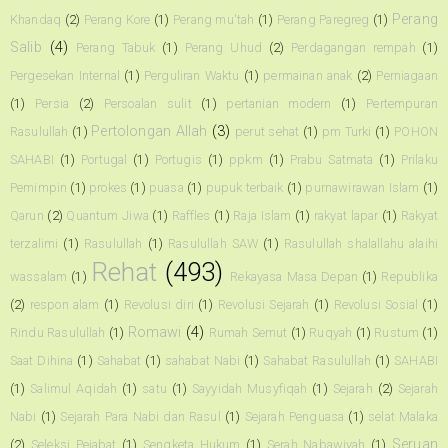
Perang
Khandaq
(2)
Perang Kore
(1)
Perang mu'tah
(1)
Perang Paregreg
(1)
Salib
(4)
Perang Tabuk
(1)
Perang Uhud
(2)
Perdagangan rempah
(1)
Pergesekan Internal
(1)
Perguliran Waktu
(1)
permainan anak
(2)
Perniagaan
(1)
Persia
(2)
Persoalan sulit
(1)
pertanian modern
(1)
Pertempuran
Pertolongan Allah
(3)
Rasulullah
(1)
perut sehat
(1)
pm Turki
(1)
POHON
SAHABI
(1)
Portugal
(1)
Portugis
(1)
ppkm
(1)
Prabu Satmata
(1)
Prilaku
Pemimpin
(1)
prokes
(1)
puasa
(1)
pupuk terbaik
(1)
purnawirawan Islam
(1)
Qarun
(2)
Quantum Jiwa
(1)
Raffles
(1)
Raja Islam
(1)
rakyat lapar
(1)
Rakyat
terzalimi
(1)
Rasulullah
(1)
Rasulullah SAW
(1)
Rasulullah shalallahu alaihi
Rehat
(493)
wassalam
(1)
Rekayasa Masa Depan
(1)
Republika
(2)
respon alam
(1)
Revolusi diri
(1)
Revolusi Sejarah
(1)
Revolusi Sosial
(1)
Romawi
(4)
Rindu Rasulullah
(1)
Rumah Semut
(1)
Ruqyah
(1)
Rustum
(1)
Saat Dihina
(1)
Sahabat
(1)
sahabat Nabi
(1)
Sahabat Rasulullah
(1)
SAHABI
(1)
Salimul Aqidah
(1)
satu
(1)
Sayyidah Musyfiqah
(1)
Sejarah
(2)
Sejarah
Nabi
(1)
Sejarah Para Nabi dan Rasul
(1)
Sejarah Penguasa
(1)
selat Malaka
Seruan
(2)
Seleksi Pejabat
(1)
Sengketa Hukum
(1)
Serah Nabawiyah
(1)