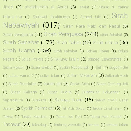
Jihad
(3)
shalahuddin al Ayubi
(3)
shalat
(1)
Shalat di dalam
Sirah
kuburannya
(1)
Shalawat Ibrahimiyah
(1)
Simpel Life
(1)
Nabawiyah
(317)
Sirah Para Nabi dan Rasul
(3)
Sirah Penguasa
(248)
Sirah penguasa
(11)
sirah Sahabat
(2)
Sirah Sahabat
(173)
Sirah Tabiin
(43)
Sirah ulama
(36)
Sirah Ulama
(158)
Siroh Sahabat
(1)
Sofyan Tsauri
(1)
Solusi
Sriwijaya Islam
(3)
Negara
(1)
Solusi Praktis
(1)
Strategi Demonstrasi
(1)
Suara Hewan
(1)
Suara lembut
(1)
Sudah Nabawiyah
(1)
Sufi
(1)
sugesti diri
Sultan Mataram
(3)
(1)
sultan Hamid 2
(1)
sultan Islam
(1)
Sultanah Aceh
sunan giri
(3)
(1)
Sunah Rasulullah
(2)
Sunan Gresi
(1)
Sunan Gunung Jati
(1)
Sunan Kalijaga
(1)
Sunan Kudus
(2)
Sunatullah Kekuasaan
(1)
Syariat Islam
(18)
Supranatural
(1)
Surakarta
(1)
Syeikh Abdul Qadir
Syeikh Palimbani
(3)
Jaelani
(2)
Tak Ada Solusi
(1)
Takdir Umat Islam
(1)
Takwa
(1)
Takwa Keadilan
(1)
Tamim Ad Dari
(1)
Tanda Hari Kiamat
(1)
Tasawuf
(29)
teknologi
(2)
tentang website
(1)
tentara
(1)
tentara Islam