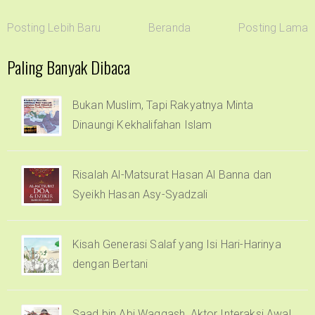
Posting Lebih Baru
Beranda
Posting Lama
Paling Banyak Dibaca
Bukan Muslim, Tapi Rakyatnya Minta
Dinaungi Kekhalifahan Islam
Risalah Al-Matsurat Hasan Al Banna dan
Syeikh Hasan Asy-Syadzali
Kisah Generasi Salaf yang Isi Hari-Harinya
dengan Bertani
Saad bin Abi Waqqash, Aktor Interaksi Awal