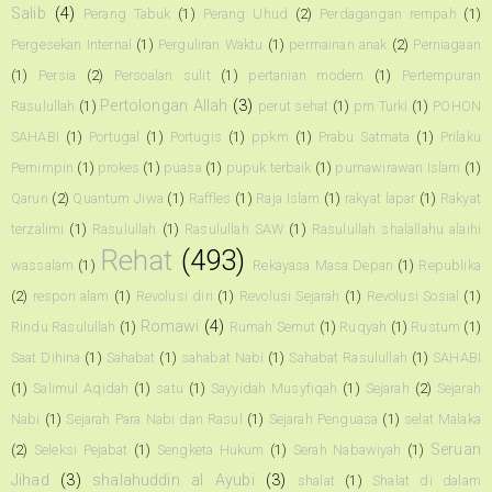
Salib
(4)
Perang Tabuk
(1)
Perang Uhud
(2)
Perdagangan rempah
(1)
Pergesekan Internal
(1)
Perguliran Waktu
(1)
permainan anak
(2)
Perniagaan
(1)
Persia
(2)
Persoalan sulit
(1)
pertanian modern
(1)
Pertempuran
Pertolongan Allah
(3)
Rasulullah
(1)
perut sehat
(1)
pm Turki
(1)
POHON
SAHABI
(1)
Portugal
(1)
Portugis
(1)
ppkm
(1)
Prabu Satmata
(1)
Prilaku
Pemimpin
(1)
prokes
(1)
puasa
(1)
pupuk terbaik
(1)
purnawirawan Islam
(1)
Qarun
(2)
Quantum Jiwa
(1)
Raffles
(1)
Raja Islam
(1)
rakyat lapar
(1)
Rakyat
terzalimi
(1)
Rasulullah
(1)
Rasulullah SAW
(1)
Rasulullah shalallahu alaihi
Rehat
(493)
wassalam
(1)
Rekayasa Masa Depan
(1)
Republika
(2)
respon alam
(1)
Revolusi diri
(1)
Revolusi Sejarah
(1)
Revolusi Sosial
(1)
Romawi
(4)
Rindu Rasulullah
(1)
Rumah Semut
(1)
Ruqyah
(1)
Rustum
(1)
Saat Dihina
(1)
Sahabat
(1)
sahabat Nabi
(1)
Sahabat Rasulullah
(1)
SAHABI
(1)
Salimul Aqidah
(1)
satu
(1)
Sayyidah Musyfiqah
(1)
Sejarah
(2)
Sejarah
Nabi
(1)
Sejarah Para Nabi dan Rasul
(1)
Sejarah Penguasa
(1)
selat Malaka
Seruan
(2)
Seleksi Pejabat
(1)
Sengketa Hukum
(1)
Serah Nabawiyah
(1)
Jihad
(3)
shalahuddin al Ayubi
(3)
shalat
(1)
Shalat di dalam