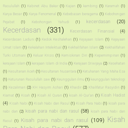
Rasulullah
(1)
Kabinet Abu Bakar
(1)
Kajian
(1)
kambing
(1)
Karamah
(1)
Karya Besar
(1)
Karya Fenomenal
(1)
Kebebasan beragama
(1)
Kebohongan
kecerdasan
(20)
Pejabat
(1)
Kebohongan Yahudi
(1)
Kecerdasan
(331)
Kecerdasan Finansial
(4)
Kecerdasan Laduni
(1)
Kedok Keshalehan
(1)
Kejayaan Islam
(1)
Kejayaan
Umat Islam
(1)
Kekalahan Intelektual
(1)
Kekhalifahan Islam
(2)
Kekhalifahan
Turki Utsmani
(1)
Keluar Krisis
(1)
Kemiskinan Diri
(1)
Kepemimpinan
(1)
kerajaan Islam
(1)
kerajaan Islam di India
(1)
Kerajaan Sriwijaya
(2)
Kesehatan
(1)
Kesultanan Aceh
(1)
Kesultanan Nusantara
(1)
Ketuhanan Yang Maha Esa
(1)
Keturunan Rasulullah saw
(1)
Keunggulan ilmu
(1)
keunggulan teknologi
(1)
Kezaliman
(2)
KH Hasyim Ashari
(1)
Khaidir
(2)
Khalifatur Rasyidin
(1)
Kisah Hadist
Kiamat
(1)
Kisah
(1)
Kisah Al Quran
(1)
kisah Al-Qur'an
(1)
(4)
Kisah Nabi
(1)
Kisah Nabi dan Rasul
(1)
Kisah Para Nabi
(1)
kisah para
kisah para nabi dan rasul
(58)
nabi dan
(2)
kisah para Nabi dan
Kisah
Kisah para nabi dan rasul
(109)
Rasul
(1)