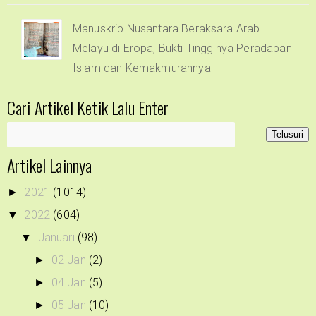
Manuskrip Nusantara Beraksara Arab
Melayu di Eropa, Bukti Tingginya Peradaban
Islam dan Kemakmurannya
Cari Artikel Ketik Lalu Enter
Artikel Lainnya
2021
(1014)
►
2022
(604)
▼
Januari
(98)
▼
02 Jan
(2)
►
04 Jan
(5)
►
05 Jan
(10)
►