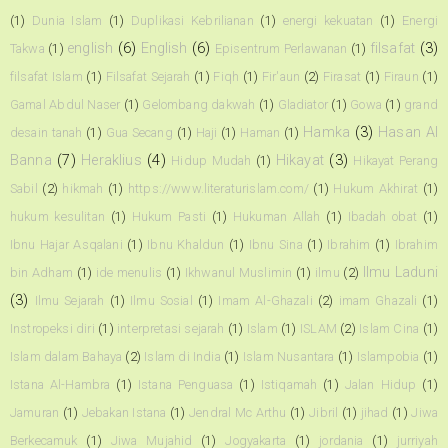
(1)
Dunia Islam
(1)
Duplikasi Kebrilianan
(1)
energi kekuatan
(1)
Energi
english
(6)
English
(6)
filsafat
(3)
Takwa
(1)
Episentrum Perlawanan
(1)
filsafat Islam
(1)
Filsafat Sejarah
(1)
Fiqh
(1)
Fir'aun
(2)
Firasat
(1)
Firaun
(1)
Gamal Abdul Naser
(1)
Gelombang dakwah
(1)
Gladiator
(1)
Gowa
(1)
grand
Hamka
(3)
Hasan Al
desain tanah
(1)
Gua Secang
(1)
Haji
(1)
Haman
(1)
Banna
(7)
Heraklius
(4)
Hikayat
(3)
Hidup Mudah
(1)
Hikayat Perang
Sabil
(2)
hikmah
(1)
https://www.literaturislam.com/
(1)
Hukum Akhirat
(1)
hukum kesulitan
(1)
Hukum Pasti
(1)
Hukuman Allah
(1)
Ibadah obat
(1)
Ibnu Hajar Asqalani
(1)
Ibnu Khaldun
(1)
Ibnu Sina
(1)
Ibrahim
(1)
Ibrahim
Ilmu Laduni
bin Adham
(1)
ide menulis
(1)
Ikhwanul Muslimin
(1)
ilmu
(2)
(3)
Ilmu Sejarah
(1)
Ilmu Sosial
(1)
Imam Al-Ghazali
(2)
imam Ghazali
(1)
Instropeksi diri
(1)
interpretasi sejarah
(1)
Islam
(1)
ISLAM
(2)
Islam Cina
(1)
Islam dalam Bahaya
(2)
Islam di India
(1)
Islam Nusantara
(1)
Islampobia
(1)
Istana Al-Hambra
(1)
Istana Penguasa
(1)
Istiqamah
(1)
Jalan Hidup
(1)
Jamuran
(1)
Jebakan Istana
(1)
Jendral Mc Arthu
(1)
Jibril
(1)
jihad
(1)
Jiwa
Berkecamuk
(1)
Jiwa Mujahid
(1)
Jogyakarta
(1)
jordania
(1)
jurriyah