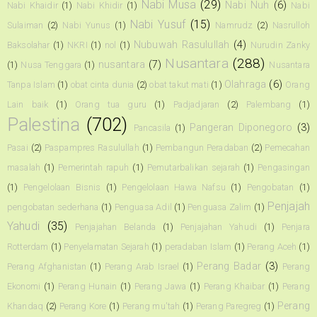
Nabi Musa
(29)
Nabi Nuh
(6)
Nabi Khaidir
(1)
Nabi Khidir
(1)
Nabi
Nabi Yusuf
(15)
Sulaiman
(2)
Nabi Yunus
(1)
Namrudz
(2)
Nasrulloh
Nubuwah Rasulullah
(4)
Baksolahar
(1)
NKRI
(1)
nol
(1)
Nurudin Zanky
Nusantara
(288)
nusantara
(7)
(1)
Nusa Tenggara
(1)
Nusantara
Olahraga
(6)
Tanpa Islam
(1)
obat cinta dunia
(2)
obat takut mati
(1)
Orang
Lain baik
(1)
Orang tua guru
(1)
Padjadjaran
(2)
Palembang
(1)
Palestina
(702)
Pangeran Diponegoro
(3)
Pancasila
(1)
Pasai
(2)
Paspampres Rasulullah
(1)
Pembangun Peradaban
(2)
Pemecahan
masalah
(1)
Pemerintah rapuh
(1)
Pemutarbalikan sejarah
(1)
Pengasingan
(1)
Pengelolaan Bisnis
(1)
Pengelolaan Hawa Nafsu
(1)
Pengobatan
(1)
Penjajah
pengobatan sederhana
(1)
Penguasa Adil
(1)
Penguasa Zalim
(1)
Yahudi
(35)
Penjajahan Belanda
(1)
Penjajahan Yahudi
(1)
Penjara
Rotterdam
(1)
Penyelamatan Sejarah
(1)
peradaban Islam
(1)
Perang Aceh
(1)
Perang Badar
(3)
Perang Afghanistan
(1)
Perang Arab Israel
(1)
Perang
Ekonomi
(1)
Perang Hunain
(1)
Perang Jawa
(1)
Perang Khaibar
(1)
Perang
Perang
Khandaq
(2)
Perang Kore
(1)
Perang mu'tah
(1)
Perang Paregreg
(1)