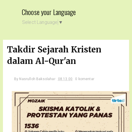
Choose your Language
Select Language
▼
Takdir Sejarah Kristen
dalam Al-Qur'an
By
Nasrulloh Baksolahar
08.13.00
0 komentar