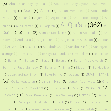
(3)
Abu Hasan Asy Syadzali
(2)
Abu Hasan Asy Syadzali Saat Mesir
Aceh
(6)
Adam
(5)
Dikepung
(1)
Adnan Menderes
(2)
Adu domba
Yahudi
(1)
adzan
(1)
Agama
(1)
Agribisnis
(1)
Ahli Epidemiologi
(1)
Air
Al-Qur'an
(362)
Al-
hujan
(1)
Akhir Zaman
(1)
Al-Baqarah
(1)
Qur’an
(55)
alam
(3)
Alamiah Kedokteran
(1)
Ali bin Abi Thalib
(1)
An-
Nadwi
(1)
Andalusia
(1)
Angka Binner
(1)
Angka dalam Al-Qur'an
(1)
Aqidah
(1)
Ar Narini
(2)
As Sinkili
(2)
Asbabulnuzul
(1)
Ashabul Kahfi
(1)
Aurangzeb
alamgir
(1)
Bahasa Arab
(1)
Bahaya Kemunduran Umat Islam
(1)
Bani Israel
(1)
Banjar
(1)
Banten
(1)
Barat
(1)
Belanja
(1)
Berkah Musyawarah
(1)
Bermimpi Rasulullah saw
(1)
Bertanya
(1)
Bima
(1)
Biografi
(1)
BJ Habibie
Buya Hamka
(1)
budak jadi pemimpin
(1)
Buku Hamka
(1)
busana
(1)
(53)
cerpen Nabi
(8)
Cerita kegagalan
(1)
cerpen Nabi Musa
(2)
Cina
dakwah
(13)
Islam
(1)
cinta
(1)
Covid 19
(1)
Curhat doa
(1)
Dajjal
(1)
Dakwah
(10)
Demak
(3)
Dasar Kesehatan
(1)
Deli Serdang
(1)
Demam
Tubuh
(1)
Demografi Umat Islam
(1)
Detik
(1)
Diktator
(1)
Diponegoro
(2)
Dirham
(1)
Doa
(1)
doa mendesain masa depan
(1)
doa wali Allah
(1)
dukun