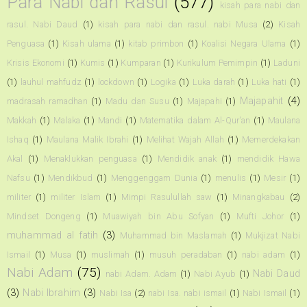
Para Nabi dan Rasul
(577)
kisah para nabi dan
rasul. Nabi Daud
(1)
kisah para nabi dan rasul. nabi Musa
(2)
Kisah
Penguasa
(1)
Kisah ulama
(1)
kitab primbon
(1)
Koalisi Negara Ulama
(1)
Krisis Ekonomi
(1)
Kumis
(1)
Kumparan
(1)
Kurikulum Pemimpin
(1)
Laduni
(1)
lauhul mahfudz
(1)
lockdown
(1)
Logika
(1)
Luka darah
(1)
Luka hati
(1)
Majapahit
(4)
madrasah ramadhan
(1)
Madu dan Susu
(1)
Majapahi
(1)
Makkah
(1)
Malaka
(1)
Mandi
(1)
Matematika dalam Al-Qur'an
(1)
Maulana
Ishaq
(1)
Maulana Malik Ibrahi
(1)
Melihat Wajah Allah
(1)
Memerdekakan
Akal
(1)
Menaklukkan penguasa
(1)
Mendidik anak
(1)
mendidik Hawa
Nafsu
(1)
Mendikbud
(1)
Menggenggam Dunia
(1)
menulis
(1)
Mesir
(1)
militer
(1)
militer Islam
(1)
Mimpi Rasulullah saw
(1)
Minangkabau
(2)
Mindset Dongeng
(1)
Muawiyah bin Abu Sofyan
(1)
Mufti Johor
(1)
muhammad al fatih
(3)
Muhammad bin Maslamah
(1)
Mukjizat Nabi
Ismail
(1)
Musa
(1)
muslimah
(1)
musuh peradaban
(1)
nabi adam
(1)
Nabi Adam
(75)
Nabi Daud
nabi Adam. Adam
(1)
Nabi Ayub
(1)
(3)
Nabi Ibrahim
(3)
Nabi Isa
(2)
nabi Isa. nabi ismail
(1)
Nabi Ismail
(1)