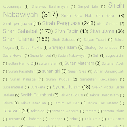
Sirah
kuburannya
(1)
Shalawat Ibrahimiyah
(1)
Simpel Life
(1)
Nabawiyah
(317)
Sirah Para Nabi dan Rasul
(3)
Sirah Penguasa
(248)
Sirah penguasa
(11)
sirah Sahabat
(2)
Sirah Sahabat
(173)
Sirah Tabiin
(43)
Sirah ulama
(36)
Sirah Ulama
(158)
Siroh Sahabat
(1)
Sofyan Tsauri
(1)
Solusi
Sriwijaya Islam
(3)
Negara
(1)
Solusi Praktis
(1)
Strategi Demonstrasi
(1)
Suara Hewan
(1)
Suara lembut
(1)
Sudah Nabawiyah
(1)
Sufi
(1)
sugesti diri
Sultan Mataram
(3)
(1)
sultan Hamid 2
(1)
sultan Islam
(1)
Sultanah Aceh
sunan giri
(3)
(1)
Sunah Rasulullah
(2)
Sunan Gresi
(1)
Sunan Gunung Jati
(1)
Sunan Kalijaga
(1)
Sunan Kudus
(2)
Sunatullah Kekuasaan
(1)
Syariat Islam
(18)
Supranatural
(1)
Surakarta
(1)
Syeikh Abdul Qadir
Syeikh Palimbani
(3)
Jaelani
(2)
Tak Ada Solusi
(1)
Takdir Umat Islam
(1)
Takwa
(1)
Takwa Keadilan
(1)
Tamim Ad Dari
(1)
Tanda Hari Kiamat
(1)
Tasawuf
(29)
teknologi
(2)
tentang website
(1)
tentara
(1)
tentara Islam
(1)
Ternate
(1)
Thaharah
(1)
Thariqah
(1)
tidur
(1)
Titik kritis
(1)
Titik Kritis
Kekayaan
(1)
Tragedi Sejarah
(1)
Turki
(2)
Turki Utsmani
(2)
Ukhuwah
(1)