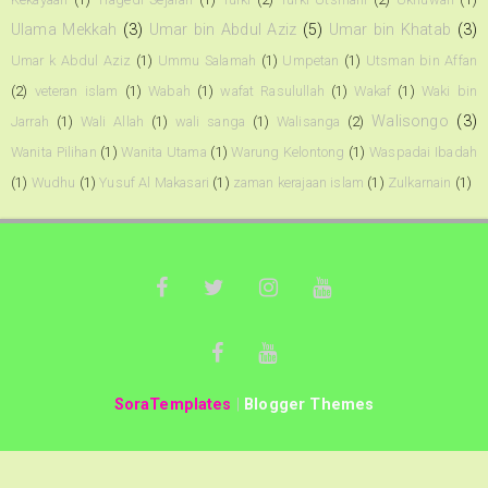
Ulama Mekkah
(3)
Umar bin Abdul Aziz
(5)
Umar bin Khatab
(3)
Umar k Abdul Aziz
(1)
Ummu Salamah
(1)
Umpetan
(1)
Utsman bin Affan
(2)
veteran islam
(1)
Wabah
(1)
wafat Rasulullah
(1)
Wakaf
(1)
Waki bin
Walisongo
(3)
Jarrah
(1)
Wali Allah
(1)
wali sanga
(1)
Walisanga
(2)
Wanita Pilihan
(1)
Wanita Utama
(1)
Warung Kelontong
(1)
Waspadai Ibadah
(1)
Wudhu
(1)
Yusuf Al Makasari
(1)
zaman kerajaan islam
(1)
Zulkarnain
(1)
SoraTemplates
|
Blogger Themes