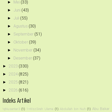
Mei
(33)
►
Juni
(43)
►
Juli
(55)
►
Agustus
(30)
►
September
(51)
►
Oktober
(39)
►
November
(34)
►
Desember
(37)
►
2023
(330)
►
2024
(825)
►
2025
(821)
►
2026
(616)
►
Indeks Artikel
Abu Bakar
!qNusantar3
(1)
1+6!zzSirah Ulama
(1)
Abdullah bin Nuh
(1)