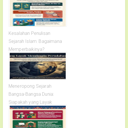
Kesalahan Penulisan
Sejarah Islam: Bagaimana
Memperbaikinya?
Meneropong Sejarah
Bangsa-Bangsa Dunia:
Siapakah yang Layak
Memimpin Peradaban?