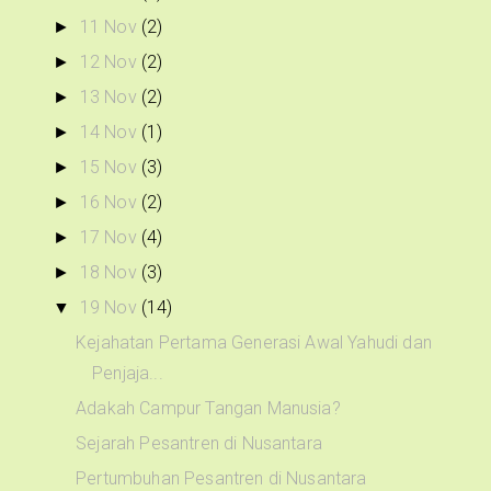
11 Nov
(2)
►
12 Nov
(2)
►
13 Nov
(2)
►
14 Nov
(1)
►
15 Nov
(3)
►
16 Nov
(2)
►
17 Nov
(4)
►
18 Nov
(3)
►
19 Nov
(14)
▼
Kejahatan Pertama Generasi Awal Yahudi dan
Penjaja...
Adakah Campur Tangan Manusia?
Sejarah Pesantren di Nusantara
Pertumbuhan Pesantren di Nusantara