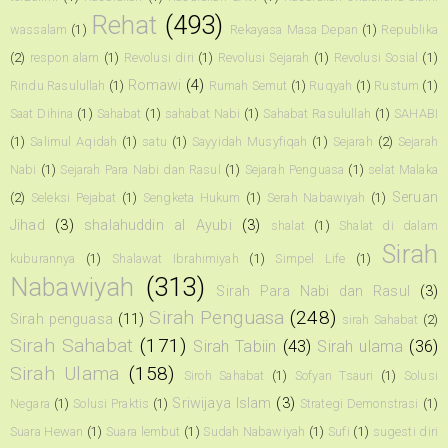
Rehat
(493)
wassalam
(1)
Rekayasa Masa Depan
(1)
Republika
(2)
respon alam
(1)
Revolusi diri
(1)
Revolusi Sejarah
(1)
Revolusi Sosial
(1)
Romawi
(4)
Rindu Rasulullah
(1)
Rumah Semut
(1)
Ruqyah
(1)
Rustum
(1)
Saat Dihina
(1)
Sahabat
(1)
sahabat Nabi
(1)
Sahabat Rasulullah
(1)
SAHABI
(1)
Salimul Aqidah
(1)
satu
(1)
Sayyidah Musyfiqah
(1)
Sejarah
(2)
Sejarah
Nabi
(1)
Sejarah Para Nabi dan Rasul
(1)
Sejarah Penguasa
(1)
selat Malaka
Seruan
(2)
Seleksi Pejabat
(1)
Sengketa Hukum
(1)
Serah Nabawiyah
(1)
Jihad
(3)
shalahuddin al Ayubi
(3)
shalat
(1)
Shalat di dalam
Sirah
kuburannya
(1)
Shalawat Ibrahimiyah
(1)
Simpel Life
(1)
Nabawiyah
(313)
Sirah Para Nabi dan Rasul
(3)
Sirah Penguasa
(248)
Sirah penguasa
(11)
sirah Sahabat
(2)
Sirah Sahabat
(171)
Sirah Tabiin
(43)
Sirah ulama
(36)
Sirah Ulama
(158)
Siroh Sahabat
(1)
Sofyan Tsauri
(1)
Solusi
Sriwijaya Islam
(3)
Negara
(1)
Solusi Praktis
(1)
Strategi Demonstrasi
(1)
Suara Hewan
(1)
Suara lembut
(1)
Sudah Nabawiyah
(1)
Sufi
(1)
sugesti diri