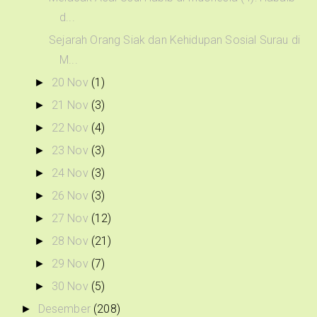
d...
Sejarah Orang Siak dan Kehidupan Sosial Surau di
M...
20 Nov
(1)
►
21 Nov
(3)
►
22 Nov
(4)
►
23 Nov
(3)
►
24 Nov
(3)
►
26 Nov
(3)
►
27 Nov
(12)
►
28 Nov
(21)
►
29 Nov
(7)
►
30 Nov
(5)
►
Desember
(208)
►