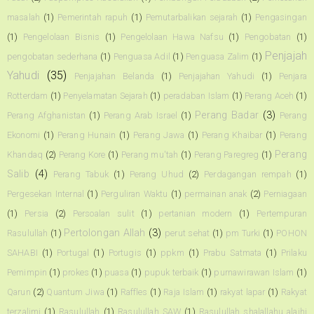
masalah
(1)
Pemerintah rapuh
(1)
Pemutarbalikan sejarah
(1)
Pengasingan
(1)
Pengelolaan Bisnis
(1)
Pengelolaan Hawa Nafsu
(1)
Pengobatan
(1)
Penjajah
pengobatan sederhana
(1)
Penguasa Adil
(1)
Penguasa Zalim
(1)
Yahudi
(35)
Penjajahan Belanda
(1)
Penjajahan Yahudi
(1)
Penjara
Rotterdam
(1)
Penyelamatan Sejarah
(1)
peradaban Islam
(1)
Perang Aceh
(1)
Perang Badar
(3)
Perang Afghanistan
(1)
Perang Arab Israel
(1)
Perang
Ekonomi
(1)
Perang Hunain
(1)
Perang Jawa
(1)
Perang Khaibar
(1)
Perang
Perang
Khandaq
(2)
Perang Kore
(1)
Perang mu'tah
(1)
Perang Paregreg
(1)
Salib
(4)
Perang Tabuk
(1)
Perang Uhud
(2)
Perdagangan rempah
(1)
Pergesekan Internal
(1)
Perguliran Waktu
(1)
permainan anak
(2)
Perniagaan
(1)
Persia
(2)
Persoalan sulit
(1)
pertanian modern
(1)
Pertempuran
Pertolongan Allah
(3)
Rasulullah
(1)
perut sehat
(1)
pm Turki
(1)
POHON
SAHABI
(1)
Portugal
(1)
Portugis
(1)
ppkm
(1)
Prabu Satmata
(1)
Prilaku
Pemimpin
(1)
prokes
(1)
puasa
(1)
pupuk terbaik
(1)
purnawirawan Islam
(1)
Qarun
(2)
Quantum Jiwa
(1)
Raffles
(1)
Raja Islam
(1)
rakyat lapar
(1)
Rakyat
terzalimi
(1)
Rasulullah
(1)
Rasulullah SAW
(1)
Rasulullah shalallahu alaihi