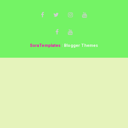
SoraTemplates
|
Blogger Themes