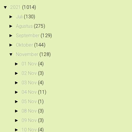
2021
(1014)
▼
Juli
(130)
►
Agustus
(275)
►
September
(129)
►
Oktober
(144)
►
November
(128)
▼
01 Nov
(4)
►
02 Nov
(3)
►
03 Nov
(4)
►
04 Nov
(11)
►
05 Nov
(1)
►
08 Nov
(3)
►
09 Nov
(3)
►
10 Nov
(4)
►