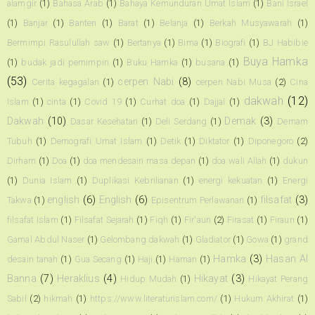
alamgir
(1)
Bahasa Arab
(1)
Bahaya Kemunduran Umat Islam
(1)
Bani Israel
(1)
Banjar
(1)
Banten
(1)
Barat
(1)
Belanja
(1)
Berkah Musyawarah
(1)
Bermimpi Rasulullah saw
(1)
Bertanya
(1)
Bima
(1)
Biografi
(1)
BJ Habibie
Buya Hamka
(1)
budak jadi pemimpin
(1)
Buku Hamka
(1)
busana
(1)
(53)
cerpen Nabi
(8)
Cerita kegagalan
(1)
cerpen Nabi Musa
(2)
Cina
dakwah
(12)
Islam
(1)
cinta
(1)
Covid 19
(1)
Curhat doa
(1)
Dajjal
(1)
Dakwah
(10)
Demak
(3)
Dasar Kesehatan
(1)
Deli Serdang
(1)
Demam
Tubuh
(1)
Demografi Umat Islam
(1)
Detik
(1)
Diktator
(1)
Diponegoro
(2)
Dirham
(1)
Doa
(1)
doa mendesain masa depan
(1)
doa wali Allah
(1)
dukun
(1)
Dunia Islam
(1)
Duplikasi Kebrilianan
(1)
energi kekuatan
(1)
Energi
english
(6)
English
(6)
filsafat
(3)
Takwa
(1)
Episentrum Perlawanan
(1)
filsafat Islam
(1)
Filsafat Sejarah
(1)
Fiqh
(1)
Fir'aun
(2)
Firasat
(1)
Firaun
(1)
Gamal Abdul Naser
(1)
Gelombang dakwah
(1)
Gladiator
(1)
Gowa
(1)
grand
Hamka
(3)
Hasan Al
desain tanah
(1)
Gua Secang
(1)
Haji
(1)
Haman
(1)
Banna
(7)
Heraklius
(4)
Hikayat
(3)
Hidup Mudah
(1)
Hikayat Perang
Sabil
(2)
hikmah
(1)
https://www.literaturislam.com/
(1)
Hukum Akhirat
(1)