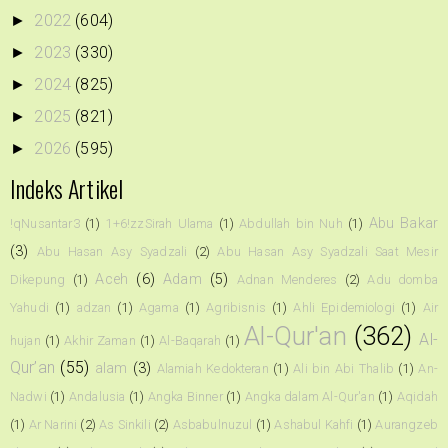
2022
(604)
►
2023
(330)
►
2024
(825)
►
2025
(821)
►
2026
(595)
►
Indeks Artikel
Abu Bakar
!qNusantar3
(1)
1+6!zzSirah Ulama
(1)
Abdullah bin Nuh
(1)
(3)
Abu Hasan Asy Syadzali
(2)
Abu Hasan Asy Syadzali Saat Mesir
Aceh
(6)
Adam
(5)
Dikepung
(1)
Adnan Menderes
(2)
Adu domba
Yahudi
(1)
adzan
(1)
Agama
(1)
Agribisnis
(1)
Ahli Epidemiologi
(1)
Air
Al-Qur'an
(362)
Al-
hujan
(1)
Akhir Zaman
(1)
Al-Baqarah
(1)
Qur’an
(55)
alam
(3)
Alamiah Kedokteran
(1)
Ali bin Abi Thalib
(1)
An-
Nadwi
(1)
Andalusia
(1)
Angka Binner
(1)
Angka dalam Al-Qur'an
(1)
Aqidah
(1)
Ar Narini
(2)
As Sinkili
(2)
Asbabulnuzul
(1)
Ashabul Kahfi
(1)
Aurangzeb