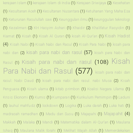
kerajaan Islam
(1)
kerajaan Islam di India
(1)
Kerajaan Sriwijaya
(2)
Kesehatan
(1)
Kesultanan Aceh
(1)
Kesultanan Nusantara
(1)
Ketuhanan Yang Maha Esa
(1)
Keturunan Rasulullah saw
(1)
Keunggulan ilmu
(1)
keunggulan teknologi
(1)
Kezaliman
(2)
KH Hasyim Ashari
(1)
Khaidir
(2)
Khalifatur Rasyidin
(1)
Kisah Hadist
Kiamat
(1)
Kisah
(1)
Kisah Al Quran
(1)
kisah Al-Qur'an
(1)
(4)
Kisah Nabi
(1)
Kisah Nabi dan Rasul
(1)
Kisah Para Nabi
(1)
kisah para
kisah para nabi dan rasul
(57)
nabi dan
(2)
kisah para Nabi dan
Kisah
Kisah para nabi dan rasul
(108)
Rasul
(1)
Para Nabi dan Rasul
(577)
kisah para nabi dan
rasul. Nabi Daud
(1)
kisah para nabi dan rasul. nabi Musa
(2)
Kisah
Penguasa
(1)
Kisah ulama
(1)
kitab primbon
(1)
Koalisi Negara Ulama
(1)
Krisis Ekonomi
(1)
Kumis
(1)
Kumparan
(1)
Kurikulum Pemimpin
(1)
Laduni
(1)
lauhul mahfudz
(1)
lockdown
(1)
Logika
(1)
Luka darah
(1)
Luka hati
(1)
Majapahit
(4)
madrasah ramadhan
(1)
Madu dan Susu
(1)
Majapahi
(1)
Makkah
(1)
Malaka
(1)
Mandi
(1)
Matematika dalam Al-Qur'an
(1)
Maulana
Ishaq
(1)
Maulana Malik Ibrahi
(1)
Melihat Wajah Allah
(1)
Memerdekakan