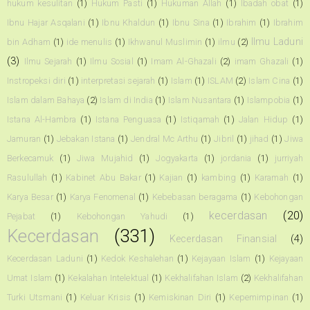
hukum kesulitan
(1)
Hukum Pasti
(1)
Hukuman Allah
(1)
Ibadah obat
(1)
Ibnu Hajar Asqalani
(1)
Ibnu Khaldun
(1)
Ibnu Sina
(1)
Ibrahim
(1)
Ibrahim
Ilmu Laduni
bin Adham
(1)
ide menulis
(1)
Ikhwanul Muslimin
(1)
ilmu
(2)
(3)
Ilmu Sejarah
(1)
Ilmu Sosial
(1)
Imam Al-Ghazali
(2)
imam Ghazali
(1)
Instropeksi diri
(1)
interpretasi sejarah
(1)
Islam
(1)
ISLAM
(2)
Islam Cina
(1)
Islam dalam Bahaya
(2)
Islam di India
(1)
Islam Nusantara
(1)
Islampobia
(1)
Istana Al-Hambra
(1)
Istana Penguasa
(1)
Istiqamah
(1)
Jalan Hidup
(1)
Jamuran
(1)
Jebakan Istana
(1)
Jendral Mc Arthu
(1)
Jibril
(1)
jihad
(1)
Jiwa
Berkecamuk
(1)
Jiwa Mujahid
(1)
Jogyakarta
(1)
jordania
(1)
jurriyah
Rasulullah
(1)
Kabinet Abu Bakar
(1)
Kajian
(1)
kambing
(1)
Karamah
(1)
Karya Besar
(1)
Karya Fenomenal
(1)
Kebebasan beragama
(1)
Kebohongan
kecerdasan
(20)
Pejabat
(1)
Kebohongan Yahudi
(1)
Kecerdasan
(331)
Kecerdasan Finansial
(4)
Kecerdasan Laduni
(1)
Kedok Keshalehan
(1)
Kejayaan Islam
(1)
Kejayaan
Umat Islam
(1)
Kekalahan Intelektual
(1)
Kekhalifahan Islam
(2)
Kekhalifahan
Turki Utsmani
(1)
Keluar Krisis
(1)
Kemiskinan Diri
(1)
Kepemimpinan
(1)