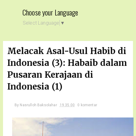
Choose your Language
Select Language
▼
Melacak Asal-Usul Habib di
Indonesia (3): Habaib dalam
Pusaran Kerajaan di
Indonesia (1)
By
Nasrulloh Baksolahar
19.35.00
0 komentar