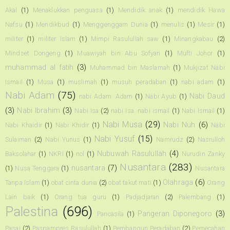
Akal
(1)
Menaklukkan penguasa
(1)
Mendidik anak
(1)
mendidik Hawa
Nafsu
(1)
Mendikbud
(1)
Menggenggam Dunia
(1)
menulis
(1)
Mesir
(1)
militer
(1)
militer Islam
(1)
Mimpi Rasulullah saw
(1)
Minangkabau
(2)
Mindset Dongeng
(1)
Muawiyah bin Abu Sofyan
(1)
Mufti Johor
(1)
muhammad al fatih
(3)
Muhammad bin Maslamah
(1)
Mukjizat Nabi
Ismail
(1)
Musa
(1)
muslimah
(1)
musuh peradaban
(1)
nabi adam
(1)
Nabi Adam
(75)
Nabi Daud
nabi Adam. Adam
(1)
Nabi Ayub
(1)
(3)
Nabi Ibrahim
(3)
Nabi Isa
(2)
nabi Isa. nabi ismail
(1)
Nabi Ismail
(1)
Nabi Musa
(29)
Nabi Nuh
(6)
Nabi Khaidir
(1)
Nabi Khidir
(1)
Nabi
Nabi Yusuf
(15)
Sulaiman
(2)
Nabi Yunus
(1)
Namrudz
(2)
Nasrulloh
Nubuwah Rasulullah
(4)
Baksolahar
(1)
NKRI
(1)
nol
(1)
Nurudin Zanky
Nusantara
(283)
nusantara
(7)
(1)
Nusa Tenggara
(1)
Nusantara
Olahraga
(6)
Tanpa Islam
(1)
obat cinta dunia
(2)
obat takut mati
(1)
Orang
Lain baik
(1)
Orang tua guru
(1)
Padjadjaran
(2)
Palembang
(1)
Palestina
(696)
Pangeran Diponegoro
(3)
Pancasila
(1)
Pasai
(2)
Paspampres Rasulullah
(1)
Pembangun Peradaban
(2)
Pemecahan