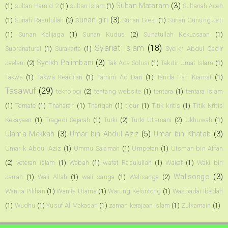
Sultan Mataram
(3)
(1)
sultan Hamid 2
(1)
sultan Islam
(1)
Sultanah Aceh
sunan giri
(3)
(1)
Sunah Rasulullah
(2)
Sunan Gresi
(1)
Sunan Gunung Jati
(1)
Sunan Kalijaga
(1)
Sunan Kudus
(2)
Sunatullah Kekuasaan
(1)
Syariat Islam
(18)
Supranatural
(1)
Surakarta
(1)
Syeikh Abdul Qadir
Syeikh Palimbani
(3)
Jaelani
(2)
Tak Ada Solusi
(1)
Takdir Umat Islam
(1)
Takwa
(1)
Takwa Keadilan
(1)
Tamim Ad Dari
(1)
Tanda Hari Kiamat
(1)
Tasawuf
(29)
teknologi
(2)
tentang website
(1)
tentara
(1)
tentara Islam
(1)
Ternate
(1)
Thaharah
(1)
Thariqah
(1)
tidur
(1)
Titik kritis
(1)
Titik Kritis
Kekayaan
(1)
Tragedi Sejarah
(1)
Turki
(2)
Turki Utsmani
(2)
Ukhuwah
(1)
Ulama Mekkah
(3)
Umar bin Abdul Aziz
(5)
Umar bin Khatab
(3)
Umar k Abdul Aziz
(1)
Ummu Salamah
(1)
Umpetan
(1)
Utsman bin Affan
(2)
veteran islam
(1)
Wabah
(1)
wafat Rasulullah
(1)
Wakaf
(1)
Waki bin
Walisongo
(3)
Jarrah
(1)
Wali Allah
(1)
wali sanga
(1)
Walisanga
(2)
Wanita Pilihan
(1)
Wanita Utama
(1)
Warung Kelontong
(1)
Waspadai Ibadah
(1)
Wudhu
(1)
Yusuf Al Makasari
(1)
zaman kerajaan islam
(1)
Zulkarnain
(1)