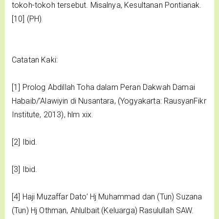
tokoh-tokoh tersebut. Misalnya, Kesultanan Pontianak.
[10] (PH)
Catatan Kaki:
[1] Prolog Abdillah Toha dalam Peran Dakwah Damai
Habaib/’Alawiyin di Nusantara, (Yogyakarta: RausyanFikr
Institute, 2013), hlm xix.
[2] Ibid.
[3] Ibid.
[4] Haji Muzaffar Dato’ Hj Muhammad dan (Tun) Suzana
(Tun) Hj Othman, Ahlulbait (Keluarga) Rasulullah SAW.