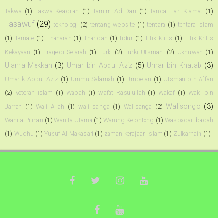
Takwa
(1)
Takwa Keadilan
(1)
Tamim Ad Dari
(1)
Tanda Hari Kiamat
(1)
Tasawuf
(29)
teknologi
(2)
tentang website
(1)
tentara
(1)
tentara Islam
(1)
Ternate
(1)
Thaharah
(1)
Thariqah
(1)
tidur
(1)
Titik kritis
(1)
Titik Kritis
Kekayaan
(1)
Tragedi Sejarah
(1)
Turki
(2)
Turki Utsmani
(2)
Ukhuwah
(1)
Ulama Mekkah
(3)
Umar bin Abdul Aziz
(5)
Umar bin Khatab
(3)
Umar k Abdul Aziz
(1)
Ummu Salamah
(1)
Umpetan
(1)
Utsman bin Affan
(2)
veteran islam
(1)
Wabah
(1)
wafat Rasulullah
(1)
Wakaf
(1)
Waki bin
Walisongo
(3)
Jarrah
(1)
Wali Allah
(1)
wali sanga
(1)
Walisanga
(2)
Wanita Pilihan
(1)
Wanita Utama
(1)
Warung Kelontong
(1)
Waspadai Ibadah
(1)
Wudhu
(1)
Yusuf Al Makasari
(1)
zaman kerajaan islam
(1)
Zulkarnain
(1)