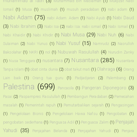
muhammad al fatih
(3)
Muhammad bin Maslamah
(1)
Mukjizat Nabi
Ismail
(1)
Musa
(1)
muslimah
(1)
musuh peradaban
(1)
nabi adam
(1)
Nabi Adam
(75)
Nabi Daud
nabi Adam. Adam
(1)
Nabi Ayub
(1)
(3)
Nabi Ibrahim
(3)
Nabi Isa
(2)
nabi Isa. nabi ismail
(1)
Nabi Ismail
(1)
Nabi Musa
(29)
Nabi Nuh
(6)
Nabi Khaidir
(1)
Nabi Khidir
(1)
Nabi
Nabi Yusuf
(15)
Sulaiman
(2)
Nabi Yunus
(1)
Namrudz
(2)
Nasrulloh
Nubuwah Rasulullah
(4)
Baksolahar
(1)
NKRI
(1)
nol
(1)
Nurudin Zanky
Nusantara
(285)
nusantara
(7)
(1)
Nusa Tenggara
(1)
Nusantara
Olahraga
(6)
Tanpa Islam
(1)
obat cinta dunia
(2)
obat takut mati
(1)
Orang
Lain baik
(1)
Orang tua guru
(1)
Padjadjaran
(2)
Palembang
(1)
Palestina
(699)
Pangeran Diponegoro
(3)
Pancasila
(1)
Pasai
(2)
Paspampres Rasulullah
(1)
Pembangun Peradaban
(2)
Pemecahan
masalah
(1)
Pemerintah rapuh
(1)
Pemutarbalikan sejarah
(1)
Pengasingan
(1)
Pengelolaan Bisnis
(1)
Pengelolaan Hawa Nafsu
(1)
Pengobatan
(1)
Penjajah
pengobatan sederhana
(1)
Penguasa Adil
(1)
Penguasa Zalim
(1)
Yahudi
(35)
Penjajahan Belanda
(1)
Penjajahan Yahudi
(1)
Penjara