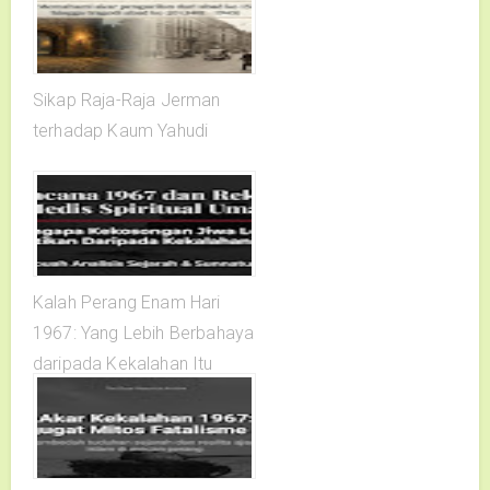
Sikap Raja-Raja Jerman
terhadap Kaum Yahudi
Kalah Perang Enam Hari
1967: Yang Lebih Berbahaya
daripada Kekalahan Itu
Sendiri