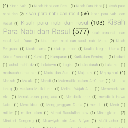
(4)
Kisah Nabi
(1)
Kisah Nabi dan Rasul
(1)
Kisah Para Nabi
(1)
kisah para
kisah para nabi dan rasul
(58)
nabi dan
(2)
kisah para Nabi dan
Kisah
Kisah para nabi dan rasul
(108)
Rasul
(1)
Para Nabi dan Rasul
(577)
kisah para nabi dan
rasul. Nabi Daud
(1)
kisah para nabi dan rasul. nabi Musa
(2)
Kisah
Penguasa
(1)
Kisah ulama
(1)
kitab primbon
(1)
Koalisi Negara Ulama
(1)
Krisis Ekonomi
(1)
Kumis
(1)
Kumparan
(1)
Kurikulum Pemimpin
(1)
Laduni
(1)
lauhul mahfudz
(1)
lockdown
(1)
Logika
(1)
Luka darah
(1)
Luka hati
(1)
Majapahit
(4)
madrasah ramadhan
(1)
Madu dan Susu
(1)
Majapahi
(1)
Makkah
(1)
Malaka
(1)
Mandi
(1)
Matematika dalam Al-Qur'an
(1)
Maulana
Ishaq
(1)
Maulana Malik Ibrahi
(1)
Melihat Wajah Allah
(1)
Memerdekakan
Akal
(1)
Menaklukkan penguasa
(1)
Mendidik anak
(1)
mendidik Hawa
Nafsu
(1)
Mendikbud
(1)
Menggenggam Dunia
(1)
menulis
(1)
Mesir
(1)
militer
(1)
militer Islam
(1)
Mimpi Rasulullah saw
(1)
Minangkabau
(2)
Mindset Dongeng
(1)
Muawiyah bin Abu Sofyan
(1)
Mufti Johor
(1)