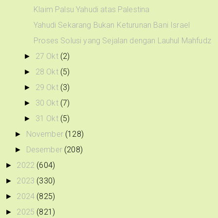
Klaim Palsu Yahudi atas Palestina
Yahudi Sekarang Bukan Keturunan Bani Israel
Proses Solusi yang Sejalan dengan Lauhul Mahfudz
27 Okt
(2)
►
28 Okt
(5)
►
29 Okt
(3)
►
30 Okt
(7)
►
31 Okt
(5)
►
November
(128)
►
Desember
(208)
►
2022
(604)
►
2023
(330)
►
2024
(825)
►
2025
(821)
►