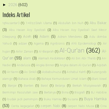
2026
(602)
►
Indeks Artikel
Abu Bakar
!qNusantar3
(1)
1+6!zzSirah Ulama
(1)
Abdullah bin Nuh
(1)
(3)
Abu Hasan Asy Syadzali
(2)
Abu Hasan Asy Syadzali Saat Mesir
Aceh
(6)
Adam
(5)
Dikepung
(1)
Adnan Menderes
(2)
Adu domba
Yahudi
(1)
adzan
(1)
Agama
(1)
Agribisnis
(1)
Ahli Epidemiologi
(1)
Air
Al-Qur'an
(362)
Al-
hujan
(1)
Akhir Zaman
(1)
Al-Baqarah
(1)
Qur’an
(55)
alam
(3)
Alamiah Kedokteran
(1)
Ali bin Abi Thalib
(1)
An-
Nadwi
(1)
Andalusia
(1)
Angka Binner
(1)
Angka dalam Al-Qur'an
(1)
Aqidah
(1)
Ar Narini
(2)
As Sinkili
(2)
Asbabulnuzul
(1)
Ashabul Kahfi
(1)
Aurangzeb
alamgir
(1)
Bahasa Arab
(1)
Bahaya Kemunduran Umat Islam
(1)
Bani Israel
(1)
Banjar
(1)
Banten
(1)
Barat
(1)
Belanja
(1)
Berkah Musyawarah
(1)
Bermimpi Rasulullah saw
(1)
Bertanya
(1)
Bima
(1)
Biografi
(1)
BJ Habibie
Buya Hamka
(1)
budak jadi pemimpin
(1)
Buku Hamka
(1)
busana
(1)
(53)
cerpen Nabi
(8)
Cerita kegagalan
(1)
cerpen Nabi Musa
(2)
Cina