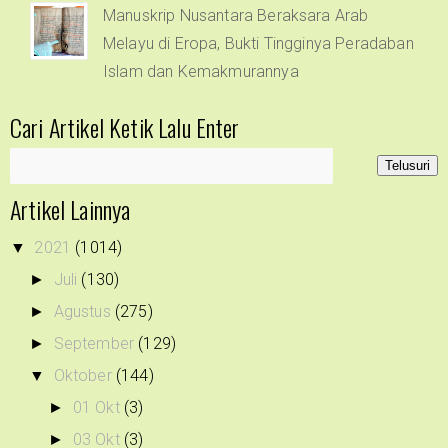
Manuskrip Nusantara Beraksara Arab
Melayu di Eropa, Bukti Tingginya Peradaban
Islam dan Kemakmurannya
Cari Artikel Ketik Lalu Enter
Artikel Lainnya
2021
(1014)
▼
Juli
(130)
►
Agustus
(275)
►
September
(129)
►
Oktober
(144)
▼
01 Okt
(3)
►
03 Okt
(3)
►