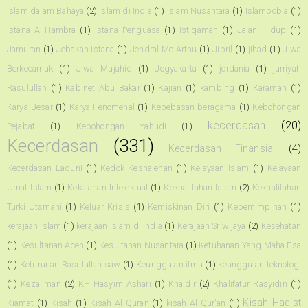
Islam dalam Bahaya
(2)
Islam di India
(1)
Islam Nusantara
(1)
Islampobia
(1)
Istana Al-Hambra
(1)
Istana Penguasa
(1)
Istiqamah
(1)
Jalan Hidup
(1)
Jamuran
(1)
Jebakan Istana
(1)
Jendral Mc Arthu
(1)
Jibril
(1)
jihad
(1)
Jiwa
Berkecamuk
(1)
Jiwa Mujahid
(1)
Jogyakarta
(1)
jordania
(1)
jurriyah
Rasulullah
(1)
Kabinet Abu Bakar
(1)
Kajian
(1)
kambing
(1)
Karamah
(1)
Karya Besar
(1)
Karya Fenomenal
(1)
Kebebasan beragama
(1)
Kebohongan
kecerdasan
(20)
Pejabat
(1)
Kebohongan Yahudi
(1)
Kecerdasan
(331)
Kecerdasan Finansial
(4)
Kecerdasan Laduni
(1)
Kedok Keshalehan
(1)
Kejayaan Islam
(1)
Kejayaan
Umat Islam
(1)
Kekalahan Intelektual
(1)
Kekhalifahan Islam
(2)
Kekhalifahan
Turki Utsmani
(1)
Keluar Krisis
(1)
Kemiskinan Diri
(1)
Kepemimpinan
(1)
kerajaan Islam
(1)
kerajaan Islam di India
(1)
Kerajaan Sriwijaya
(2)
Kesehatan
(1)
Kesultanan Aceh
(1)
Kesultanan Nusantara
(1)
Ketuhanan Yang Maha Esa
(1)
Keturunan Rasulullah saw
(1)
Keunggulan ilmu
(1)
keunggulan teknologi
(1)
Kezaliman
(2)
KH Hasyim Ashari
(1)
Khaidir
(2)
Khalifatur Rasyidin
(1)
Kisah Hadist
Kiamat
(1)
Kisah
(1)
Kisah Al Quran
(1)
kisah Al-Qur'an
(1)