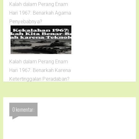
Kalah dalam Perang Enam
Hari 1967: Benarkah Agama
Penyebabnya?
Kalah dalam Perang Enam
Hari 1967: Benarkah Karena
Ketertinggalan Peradaban?
0 komentar: