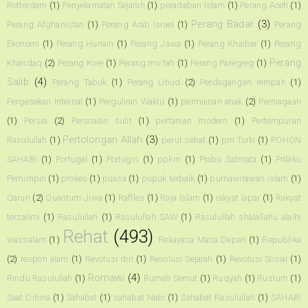
Rotterdam
(1)
Penyelamatan Sejarah
(1)
peradaban Islam
(1)
Perang Aceh
(1)
Perang Badar
(3)
Perang Afghanistan
(1)
Perang Arab Israel
(1)
Perang
Ekonomi
(1)
Perang Hunain
(1)
Perang Jawa
(1)
Perang Khaibar
(1)
Perang
Perang
Khandaq
(2)
Perang Kore
(1)
Perang mu'tah
(1)
Perang Paregreg
(1)
Salib
(4)
Perang Tabuk
(1)
Perang Uhud
(2)
Perdagangan rempah
(1)
Pergesekan Internal
(1)
Perguliran Waktu
(1)
permainan anak
(2)
Perniagaan
(1)
Persia
(2)
Persoalan sulit
(1)
pertanian modern
(1)
Pertempuran
Pertolongan Allah
(3)
Rasulullah
(1)
perut sehat
(1)
pm Turki
(1)
POHON
SAHABI
(1)
Portugal
(1)
Portugis
(1)
ppkm
(1)
Prabu Satmata
(1)
Prilaku
Pemimpin
(1)
prokes
(1)
puasa
(1)
pupuk terbaik
(1)
purnawirawan Islam
(1)
Qarun
(2)
Quantum Jiwa
(1)
Raffles
(1)
Raja Islam
(1)
rakyat lapar
(1)
Rakyat
terzalimi
(1)
Rasulullah
(1)
Rasulullah SAW
(1)
Rasulullah shalallahu alaihi
Rehat
(493)
wassalam
(1)
Rekayasa Masa Depan
(1)
Republika
(2)
respon alam
(1)
Revolusi diri
(1)
Revolusi Sejarah
(1)
Revolusi Sosial
(1)
Romawi
(4)
Rindu Rasulullah
(1)
Rumah Semut
(1)
Ruqyah
(1)
Rustum
(1)
Saat Dihina
(1)
Sahabat
(1)
sahabat Nabi
(1)
Sahabat Rasulullah
(1)
SAHABI