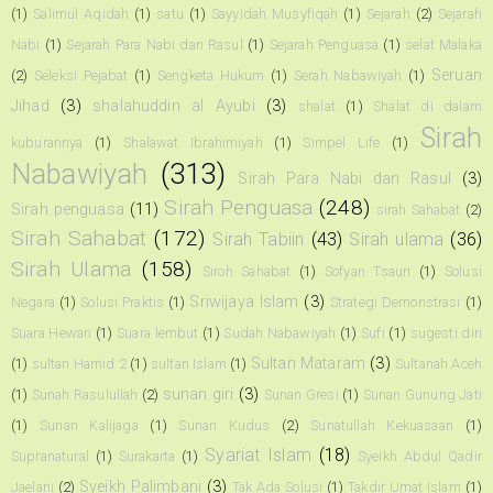
(1)
Salimul Aqidah
(1)
satu
(1)
Sayyidah Musyfiqah
(1)
Sejarah
(2)
Sejarah
Nabi
(1)
Sejarah Para Nabi dan Rasul
(1)
Sejarah Penguasa
(1)
selat Malaka
Seruan
(2)
Seleksi Pejabat
(1)
Sengketa Hukum
(1)
Serah Nabawiyah
(1)
Jihad
(3)
shalahuddin al Ayubi
(3)
shalat
(1)
Shalat di dalam
Sirah
kuburannya
(1)
Shalawat Ibrahimiyah
(1)
Simpel Life
(1)
Nabawiyah
(313)
Sirah Para Nabi dan Rasul
(3)
Sirah Penguasa
(248)
Sirah penguasa
(11)
sirah Sahabat
(2)
Sirah Sahabat
(172)
Sirah Tabiin
(43)
Sirah ulama
(36)
Sirah Ulama
(158)
Siroh Sahabat
(1)
Sofyan Tsauri
(1)
Solusi
Sriwijaya Islam
(3)
Negara
(1)
Solusi Praktis
(1)
Strategi Demonstrasi
(1)
Suara Hewan
(1)
Suara lembut
(1)
Sudah Nabawiyah
(1)
Sufi
(1)
sugesti diri
Sultan Mataram
(3)
(1)
sultan Hamid 2
(1)
sultan Islam
(1)
Sultanah Aceh
sunan giri
(3)
(1)
Sunah Rasulullah
(2)
Sunan Gresi
(1)
Sunan Gunung Jati
(1)
Sunan Kalijaga
(1)
Sunan Kudus
(2)
Sunatullah Kekuasaan
(1)
Syariat Islam
(18)
Supranatural
(1)
Surakarta
(1)
Syeikh Abdul Qadir
Syeikh Palimbani
(3)
Jaelani
(2)
Tak Ada Solusi
(1)
Takdir Umat Islam
(1)