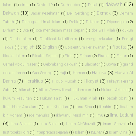
dakwah
(12)
Islam
(1)
cinta
(1)
Covid 19
(1)
Curhat doa
(1)
Dajjal
(1)
Dakwah
(10)
Demak
(3)
Dasar Kesehatan
(1)
Deli Serdang
(1)
Demam
Tubuh
(1)
Demografi Umat Islam
(1)
Detik
(1)
Diktator
(1)
Diponegoro
(2)
Dirham
(1)
Doa
(1)
doa mendesain masa depan
(1)
doa wali Allah
(1)
dukun
(1)
Dunia Islam
(1)
Duplikasi Kebrilianan
(1)
energi kekuatan
(1)
Energi
english
(6)
English
(6)
filsafat
(3)
Takwa
(1)
Episentrum Perlawanan
(1)
filsafat Islam
(1)
Filsafat Sejarah
(1)
Fiqh
(1)
Fir'aun
(2)
Firasat
(1)
Firaun
(1)
Gamal Abdul Naser
(1)
Gelombang dakwah
(1)
Gladiator
(1)
Gowa
(1)
grand
Hamka
(3)
Hasan Al
desain tanah
(1)
Gua Secang
(1)
Haji
(1)
Haman
(1)
Banna
(7)
Heraklius
(4)
Hikayat
(3)
Hidup Mudah
(1)
Hikayat Perang
Sabil
(2)
hikmah
(1)
https://www.literaturislam.com/
(1)
Hukum Akhirat
(1)
hukum kesulitan
(1)
Hukum Pasti
(1)
Hukuman Allah
(1)
Ibadah obat
(1)
Ibnu Hajar Asqalani
(1)
Ibnu Khaldun
(1)
Ibnu Sina
(1)
Ibrahim
(1)
Ibrahim
Ilmu Laduni
bin Adham
(1)
ide menulis
(1)
Ikhwanul Muslimin
(1)
ilmu
(2)
(3)
Ilmu Sejarah
(1)
Ilmu Sosial
(1)
Imam Al-Ghazali
(2)
imam Ghazali
(1)
Instropeksi diri
(1)
interpretasi sejarah
(1)
Islam
(1)
ISLAM
(2)
Islam Cina
(1)