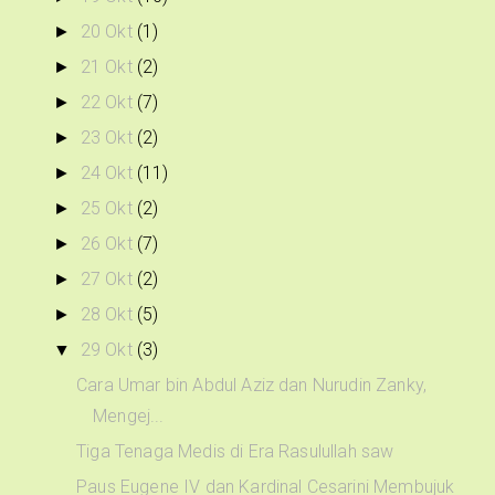
20 Okt
(1)
►
21 Okt
(2)
►
22 Okt
(7)
►
23 Okt
(2)
►
24 Okt
(11)
►
25 Okt
(2)
►
26 Okt
(7)
►
27 Okt
(2)
►
28 Okt
(5)
►
29 Okt
(3)
▼
Cara Umar bin Abdul Aziz dan Nurudin Zanky,
Mengej...
Tiga Tenaga Medis di Era Rasulullah saw
Paus Eugene IV dan Kardinal Cesarini Membujuk