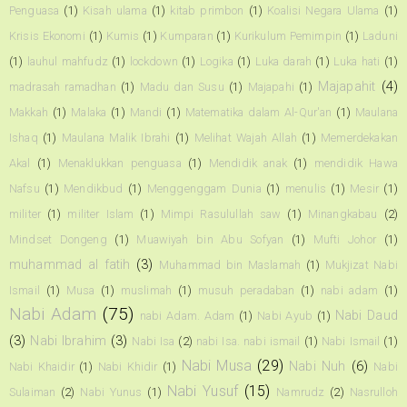
Penguasa
(1)
Kisah ulama
(1)
kitab primbon
(1)
Koalisi Negara Ulama
(1)
Krisis Ekonomi
(1)
Kumis
(1)
Kumparan
(1)
Kurikulum Pemimpin
(1)
Laduni
(1)
lauhul mahfudz
(1)
lockdown
(1)
Logika
(1)
Luka darah
(1)
Luka hati
(1)
Majapahit
(4)
madrasah ramadhan
(1)
Madu dan Susu
(1)
Majapahi
(1)
Makkah
(1)
Malaka
(1)
Mandi
(1)
Matematika dalam Al-Qur'an
(1)
Maulana
Ishaq
(1)
Maulana Malik Ibrahi
(1)
Melihat Wajah Allah
(1)
Memerdekakan
Akal
(1)
Menaklukkan penguasa
(1)
Mendidik anak
(1)
mendidik Hawa
Nafsu
(1)
Mendikbud
(1)
Menggenggam Dunia
(1)
menulis
(1)
Mesir
(1)
militer
(1)
militer Islam
(1)
Mimpi Rasulullah saw
(1)
Minangkabau
(2)
Mindset Dongeng
(1)
Muawiyah bin Abu Sofyan
(1)
Mufti Johor
(1)
muhammad al fatih
(3)
Muhammad bin Maslamah
(1)
Mukjizat Nabi
Ismail
(1)
Musa
(1)
muslimah
(1)
musuh peradaban
(1)
nabi adam
(1)
Nabi Adam
(75)
Nabi Daud
nabi Adam. Adam
(1)
Nabi Ayub
(1)
(3)
Nabi Ibrahim
(3)
Nabi Isa
(2)
nabi Isa. nabi ismail
(1)
Nabi Ismail
(1)
Nabi Musa
(29)
Nabi Nuh
(6)
Nabi Khaidir
(1)
Nabi Khidir
(1)
Nabi
Nabi Yusuf
(15)
Sulaiman
(2)
Nabi Yunus
(1)
Namrudz
(2)
Nasrulloh