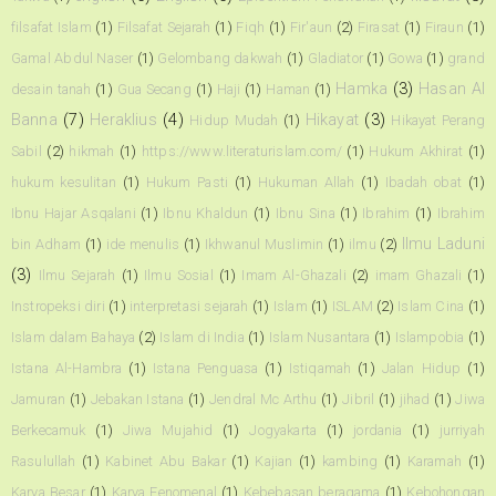
filsafat Islam
(1)
Filsafat Sejarah
(1)
Fiqh
(1)
Fir'aun
(2)
Firasat
(1)
Firaun
(1)
Gamal Abdul Naser
(1)
Gelombang dakwah
(1)
Gladiator
(1)
Gowa
(1)
grand
Hamka
(3)
Hasan Al
desain tanah
(1)
Gua Secang
(1)
Haji
(1)
Haman
(1)
Banna
(7)
Heraklius
(4)
Hikayat
(3)
Hidup Mudah
(1)
Hikayat Perang
Sabil
(2)
hikmah
(1)
https://www.literaturislam.com/
(1)
Hukum Akhirat
(1)
hukum kesulitan
(1)
Hukum Pasti
(1)
Hukuman Allah
(1)
Ibadah obat
(1)
Ibnu Hajar Asqalani
(1)
Ibnu Khaldun
(1)
Ibnu Sina
(1)
Ibrahim
(1)
Ibrahim
Ilmu Laduni
bin Adham
(1)
ide menulis
(1)
Ikhwanul Muslimin
(1)
ilmu
(2)
(3)
Ilmu Sejarah
(1)
Ilmu Sosial
(1)
Imam Al-Ghazali
(2)
imam Ghazali
(1)
Instropeksi diri
(1)
interpretasi sejarah
(1)
Islam
(1)
ISLAM
(2)
Islam Cina
(1)
Islam dalam Bahaya
(2)
Islam di India
(1)
Islam Nusantara
(1)
Islampobia
(1)
Istana Al-Hambra
(1)
Istana Penguasa
(1)
Istiqamah
(1)
Jalan Hidup
(1)
Jamuran
(1)
Jebakan Istana
(1)
Jendral Mc Arthu
(1)
Jibril
(1)
jihad
(1)
Jiwa
Berkecamuk
(1)
Jiwa Mujahid
(1)
Jogyakarta
(1)
jordania
(1)
jurriyah
Rasulullah
(1)
Kabinet Abu Bakar
(1)
Kajian
(1)
kambing
(1)
Karamah
(1)
Karya Besar
(1)
Karya Fenomenal
(1)
Kebebasan beragama
(1)
Kebohongan