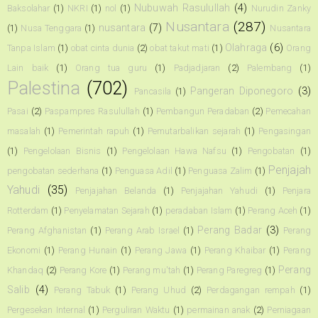
Nubuwah Rasulullah
(4)
Baksolahar
(1)
NKRI
(1)
nol
(1)
Nurudin Zanky
Nusantara
(287)
nusantara
(7)
(1)
Nusa Tenggara
(1)
Nusantara
Olahraga
(6)
Tanpa Islam
(1)
obat cinta dunia
(2)
obat takut mati
(1)
Orang
Lain baik
(1)
Orang tua guru
(1)
Padjadjaran
(2)
Palembang
(1)
Palestina
(702)
Pangeran Diponegoro
(3)
Pancasila
(1)
Pasai
(2)
Paspampres Rasulullah
(1)
Pembangun Peradaban
(2)
Pemecahan
masalah
(1)
Pemerintah rapuh
(1)
Pemutarbalikan sejarah
(1)
Pengasingan
(1)
Pengelolaan Bisnis
(1)
Pengelolaan Hawa Nafsu
(1)
Pengobatan
(1)
Penjajah
pengobatan sederhana
(1)
Penguasa Adil
(1)
Penguasa Zalim
(1)
Yahudi
(35)
Penjajahan Belanda
(1)
Penjajahan Yahudi
(1)
Penjara
Rotterdam
(1)
Penyelamatan Sejarah
(1)
peradaban Islam
(1)
Perang Aceh
(1)
Perang Badar
(3)
Perang Afghanistan
(1)
Perang Arab Israel
(1)
Perang
Ekonomi
(1)
Perang Hunain
(1)
Perang Jawa
(1)
Perang Khaibar
(1)
Perang
Perang
Khandaq
(2)
Perang Kore
(1)
Perang mu'tah
(1)
Perang Paregreg
(1)
Salib
(4)
Perang Tabuk
(1)
Perang Uhud
(2)
Perdagangan rempah
(1)
Pergesekan Internal
(1)
Perguliran Waktu
(1)
permainan anak
(2)
Perniagaan