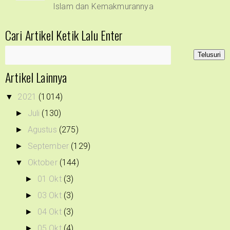
Islam dan Kemakmurannya
Cari Artikel Ketik Lalu Enter
Artikel Lainnya
2021
(1014)
▼
Juli
(130)
►
Agustus
(275)
►
September
(129)
►
Oktober
(144)
▼
01 Okt
(3)
►
03 Okt
(3)
►
04 Okt
(3)
►
05 Okt
(4)
►