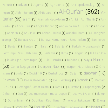
Yahudi
(1)
adzan
(1)
Agama
(1)
Agribisnis
(1)
Ahli Epidemiologi
(1)
Air
Al-Qur'an
(362)
Al-
hujan
(1)
Akhir Zaman
(1)
Al-Baqarah
(1)
Qur’an
(55)
alam
(3)
Alamiah Kedokteran
(1)
Ali bin Abi Thalib
(1)
An-
Nadwi
(1)
Andalusia
(1)
Angka Binner
(1)
Angka dalam Al-Qur'an
(1)
Aqidah
(1)
Ar Narini
(2)
As Sinkili
(2)
Asbabulnuzul
(1)
Ashabul Kahfi
(1)
Aurangzeb
alamgir
(1)
Bahasa Arab
(1)
Bahaya Kemunduran Umat Islam
(1)
Bani Israel
(1)
Banjar
(1)
Banten
(1)
Barat
(1)
Belanja
(1)
Berkah Musyawarah
(1)
Bermimpi Rasulullah saw
(1)
Bertanya
(1)
Bima
(1)
Biografi
(1)
BJ Habibie
Buya Hamka
(1)
budak jadi pemimpin
(1)
Buku Hamka
(1)
busana
(1)
(53)
cerpen Nabi
(8)
Cerita kegagalan
(1)
cerpen Nabi Musa
(2)
Cina
dakwah
(13)
Islam
(1)
cinta
(1)
Covid 19
(1)
Curhat doa
(1)
Dajjal
(1)
Dakwah
(10)
Demak
(3)
Dasar Kesehatan
(1)
Deli Serdang
(1)
Demam
Tubuh
(1)
Demografi Umat Islam
(1)
Detik
(1)
Diktator
(1)
Diponegoro
(2)
Dirham
(1)
Doa
(1)
doa mendesain masa depan
(1)
doa wali Allah
(1)
dukun
(1)
Dunia Islam
(1)
Duplikasi Kebrilianan
(1)
energi kekuatan
(1)
Energi
english
(6)
English
(6)
filsafat
(3)
Takwa
(1)
Episentrum Perlawanan
(1)