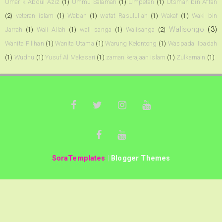
Umar k Abdul Aziz
(1)
Ummu Salamah
(1)
Umpetan
(1)
Utsman bin Affan
(2)
veteran islam
(1)
Wabah
(1)
wafat Rasulullah
(1)
Wakaf
(1)
Waki bin
Walisongo
(3)
Jarrah
(1)
Wali Allah
(1)
wali sanga
(1)
Walisanga
(2)
Wanita Pilihan
(1)
Wanita Utama
(1)
Warung Kelontong
(1)
Waspadai Ibadah
(1)
Wudhu
(1)
Yusuf Al Makasari
(1)
zaman kerajaan islam
(1)
Zulkarnain
(1)
SoraTemplates
|
Blogger Themes