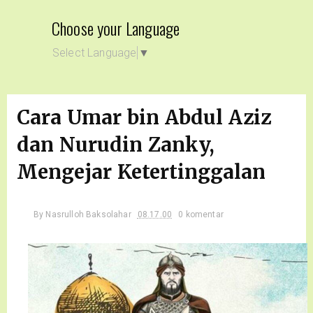
Choose your Language
Select Language
▼
Cara Umar bin Abdul Aziz
dan Nurudin Zanky,
Mengejar Ketertinggalan
By
Nasrulloh Baksolahar
08.17.00
0 komentar