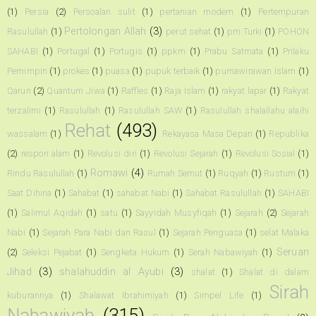
(1)
Persia
(2)
Persoalan sulit
(1)
pertanian modern
(1)
Pertempuran
Pertolongan Allah
(3)
Rasulullah
(1)
perut sehat
(1)
pm Turki
(1)
POHON
SAHABI
(1)
Portugal
(1)
Portugis
(1)
ppkm
(1)
Prabu Satmata
(1)
Prilaku
Pemimpin
(1)
prokes
(1)
puasa
(1)
pupuk terbaik
(1)
purnawirawan Islam
(1)
Qarun
(2)
Quantum Jiwa
(1)
Raffles
(1)
Raja Islam
(1)
rakyat lapar
(1)
Rakyat
terzalimi
(1)
Rasulullah
(1)
Rasulullah SAW
(1)
Rasulullah shalallahu alaihi
Rehat
(493)
wassalam
(1)
Rekayasa Masa Depan
(1)
Republika
(2)
respon alam
(1)
Revolusi diri
(1)
Revolusi Sejarah
(1)
Revolusi Sosial
(1)
Romawi
(4)
Rindu Rasulullah
(1)
Rumah Semut
(1)
Ruqyah
(1)
Rustum
(1)
Saat Dihina
(1)
Sahabat
(1)
sahabat Nabi
(1)
Sahabat Rasulullah
(1)
SAHABI
(1)
Salimul Aqidah
(1)
satu
(1)
Sayyidah Musyfiqah
(1)
Sejarah
(2)
Sejarah
Nabi
(1)
Sejarah Para Nabi dan Rasul
(1)
Sejarah Penguasa
(1)
selat Malaka
Seruan
(2)
Seleksi Pejabat
(1)
Sengketa Hukum
(1)
Serah Nabawiyah
(1)
Jihad
(3)
shalahuddin al Ayubi
(3)
shalat
(1)
Shalat di dalam
Sirah
kuburannya
(1)
Shalawat Ibrahimiyah
(1)
Simpel Life
(1)
Nabawiyah
(315)