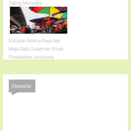
Saling Menyapa
Kutukan Wisma Raja dan
Meja Nabi Sulaiman: Kisah
Penaklukan Andalusia
0 komentar: