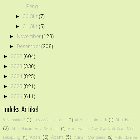
Peng...
30 Okt
(7)
►
31 Okt
(5)
►
November
(128)
►
Desember
(208)
►
2022
(604)
►
2023
(330)
►
2024
(825)
►
2025
(821)
►
2026
(611)
►
Indeks Artikel
Abu Bakar
!qNusantar3
(1)
1+6!zzSirah Ulama
(1)
Abdullah bin Nuh
(1)
(3)
Abu Hasan Asy Syadzali
(2)
Abu Hasan Asy Syadzali Saat Mesir
Aceh
(6)
Adam
(5)
Dikepung
(1)
Adnan Menderes
(2)
Adu domba