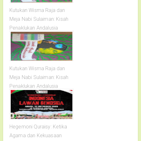
Kutukan Wisma Raja dan
Meja Nabi Sulaiman: Kisah
Penaklukan Andalusia
Kutukan Wisma Raja dan
Meja Nabi Sulaiman: Kisah
Penaklukan Andalusia
Hegemoni Quraisy: Ketika
Agama dan Kekuasaan