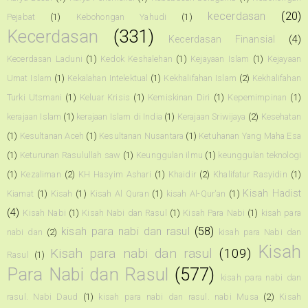
kecerdasan
(20)
Pejabat
(1)
Kebohongan Yahudi
(1)
Kecerdasan
(331)
Kecerdasan Finansial
(4)
Kecerdasan Laduni
(1)
Kedok Keshalehan
(1)
Kejayaan Islam
(1)
Kejayaan
Umat Islam
(1)
Kekalahan Intelektual
(1)
Kekhalifahan Islam
(2)
Kekhalifahan
Turki Utsmani
(1)
Keluar Krisis
(1)
Kemiskinan Diri
(1)
Kepemimpinan
(1)
kerajaan Islam
(1)
kerajaan Islam di India
(1)
Kerajaan Sriwijaya
(2)
Kesehatan
(1)
Kesultanan Aceh
(1)
Kesultanan Nusantara
(1)
Ketuhanan Yang Maha Esa
(1)
Keturunan Rasulullah saw
(1)
Keunggulan ilmu
(1)
keunggulan teknologi
(1)
Kezaliman
(2)
KH Hasyim Ashari
(1)
Khaidir
(2)
Khalifatur Rasyidin
(1)
Kisah Hadist
Kiamat
(1)
Kisah
(1)
Kisah Al Quran
(1)
kisah Al-Qur'an
(1)
(4)
Kisah Nabi
(1)
Kisah Nabi dan Rasul
(1)
Kisah Para Nabi
(1)
kisah para
kisah para nabi dan rasul
(58)
nabi dan
(2)
kisah para Nabi dan
Kisah
Kisah para nabi dan rasul
(109)
Rasul
(1)
Para Nabi dan Rasul
(577)
kisah para nabi dan
rasul. Nabi Daud
(1)
kisah para nabi dan rasul. nabi Musa
(2)
Kisah