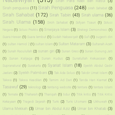
Sirah Para Nabi dan Rasul
(3)
Sirah Penguasa
(248)
Sirah penguasa
(11)
sirah Sahabat
(2)
Sirah Sahabat
(172)
Sirah Tabiin
(43)
Sirah ulama
(36)
Sirah Ulama
(158)
Siroh Sahabat
(1)
Sofyan Tsauri
(1)
Solusi
Sriwijaya Islam
(3)
Negara
(1)
Solusi Praktis
(1)
Strategi Demonstrasi
(1)
Suara Hewan
(1)
Suara lembut
(1)
Sudah Nabawiyah
(1)
Sufi
(1)
sugesti diri
Sultan Mataram
(3)
(1)
sultan Hamid 2
(1)
sultan Islam
(1)
Sultanah Aceh
sunan giri
(3)
(1)
Sunah Rasulullah
(2)
Sunan Gresi
(1)
Sunan Gunung Jati
(1)
Sunan Kalijaga
(1)
Sunan Kudus
(2)
Sunatullah Kekuasaan
(1)
Syariat Islam
(18)
Supranatural
(1)
Surakarta
(1)
Syeikh Abdul Qadir
Syeikh Palimbani
(3)
Jaelani
(2)
Tak Ada Solusi
(1)
Takdir Umat Islam
(1)
Takwa
(1)
Takwa Keadilan
(1)
Tamim Ad Dari
(1)
Tanda Hari Kiamat
(1)
Tasawuf
(29)
teknologi
(2)
tentang website
(1)
tentara
(1)
tentara Islam
(1)
Ternate
(1)
Thaharah
(1)
Thariqah
(1)
tidur
(1)
Titik kritis
(1)
Titik Kritis
Kekayaan
(1)
Tragedi Sejarah
(1)
Turki
(2)
Turki Utsmani
(2)
Ukhuwah
(1)
Ulama Mekkah
(3)
Umar bin Abdul Aziz
(5)
Umar bin Khatab
(3)