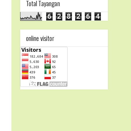
Total Tayangan
6
2
8
2
6
4
online visitor