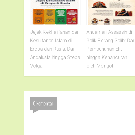
Jejak Kekhalifahan dan
Ancaman Assassin di
Kesultanan Islam di
Balik Perang Salib: Dar
Eropa dan Rusia: Dari
Pembunuhan Elit
Andalusia hingga Stepa
hingga Kehancuran
Volga
oleh Mongol
0 komentar: