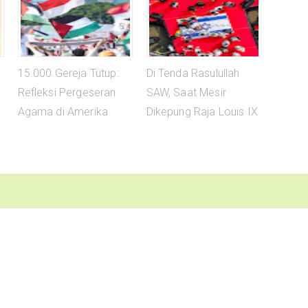
15.000 Gereja Tutup:
Di Tenda Rasulullah
i
Refleksi Pergeseran
SAW, Saat Mesir
Agama di Amerika
Dikepung Raja Louis IX