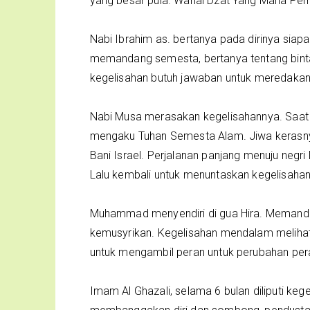
yang besar pula. Wahai Dzat Yang Maha Pemb
Nabi Ibrahim as. bertanya pada dirinya sia
memandang semesta, bertanya tentang binta
kegelisahan butuh jawaban untuk meredakan
Nabi Musa merasakan kegelisahannya. Saat 
mengaku Tuhan Semesta Alam. Jiwa keras
Bani Israel. Perjalanan panjang menuju neg
Lalu kembali untuk menuntaskan kegelisaha
Muhammad menyendiri di gua Hira. Memanda
kemusyrikan. Kegelisahan mendalam melihat
untuk mengambil peran untuk perubahan per
Imam Al Ghazali, selama 6 bulan diliputi ke