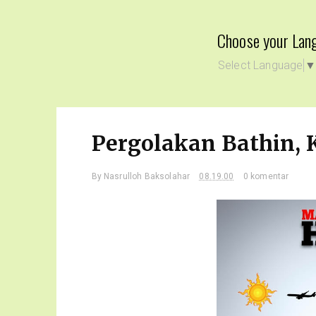
Choose your Lan
Select Language
Pergolakan Bathin, 
By
Nasrulloh Baksolahar
08.19.00
0 komentar