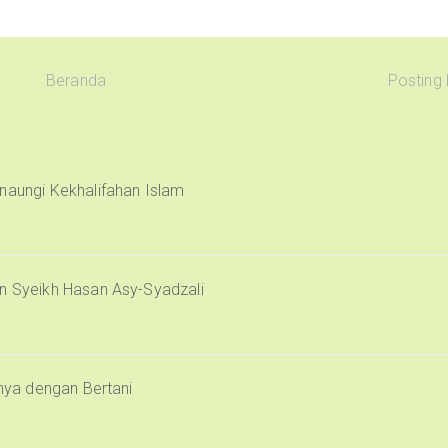
Beranda
Posting
naungi Kekhalifahan Islam
an Syeikh Hasan Asy-Syadzali
inya dengan Bertani