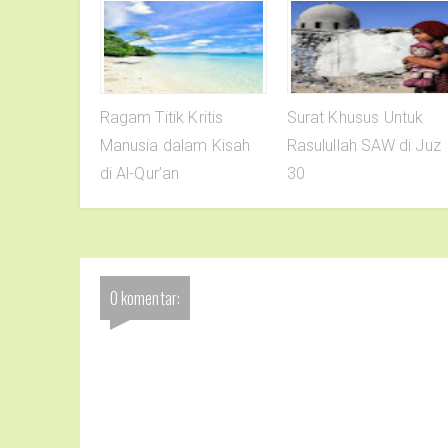
Ragam Titik Kritis
Surat Khusus Untuk
Manusia dalam Kisah
Rasulullah SAW di Juz
di Al-Qur’an
30
0 komentar: