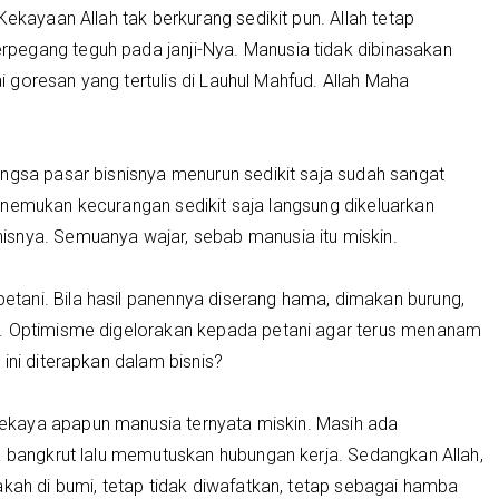
Kekayaan Allah tak berkurang sedikit pun. Allah tetap
pegang teguh pada janji-Nya. Manusia tidak dibinasakan
uai goresan yang tertulis di Lauhul Mahfud. Allah Maha
ngsa pasar bisnisnya menurun sedikit saja sudah sangat
enemukan kecurangan sedikit saja langsung dikeluarkan
isnya. Semuanya wajar, sebab manusia itu miskin.
ani. Bila hasil panennya diserang hama, dimakan burung,
h. Optimisme digelorakan kepada petani agar terus menanam
ini diterapkan dalam bisnis?
ekaya apapun manusia ternyata miskin. Masih ada
a bangkrut lalu memutuskan hubungan kerja. Sedangkan Allah,
akah di bumi, tetap tidak diwafatkan, tetap sebagai hamba