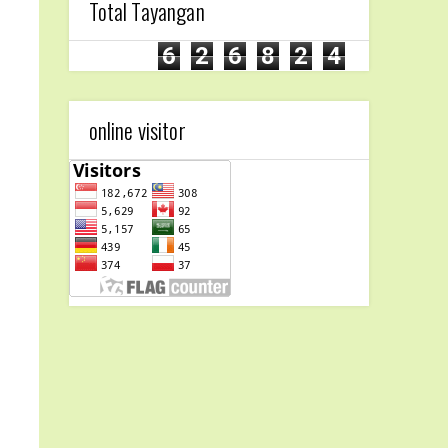
Total Tayangan
6
2
6
8
2
4
online visitor