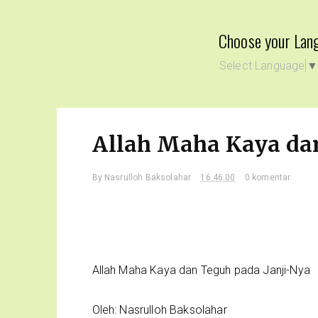
Choose your Lan
Select Language
Allah Maha Kaya dan
By
Nasrulloh Baksolahar
16.46.00
0 komentar
Allah Maha Kaya dan Teguh pada Janji-Nya
Oleh: Nasrulloh Baksolahar