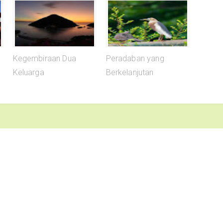
Kegembiraan Dua
Peradaban yang
Keluarga
Berkelanjutan