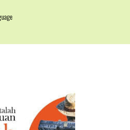
guage
▼