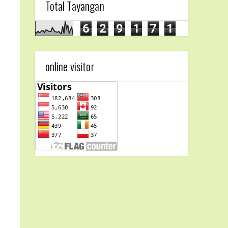
Total Tayangan
6
2
9
1
7
1
online visitor