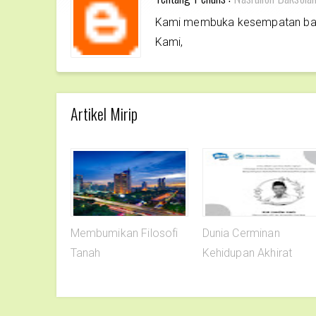
Kami membuka kesempatan bagi 
Kami,
Artikel Mirip
Membumikan Filosofi
Dunia Cerminan
Tanah
Kehidupan Akhirat