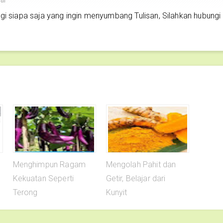
siapa saja yang ingin menyumbang Tulisan, Silahkan hubungi
Menghimpun Ragam
Mengolah Pahit dan
Kekuatan Seperti
Getir, Belajar dari
Terong
Kunyit