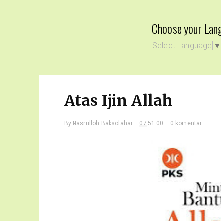
Choose your Lan
Select Language
Atas Ijin Allah
By
Nasrulloh Baksolahar
07.51.00
0 komentar