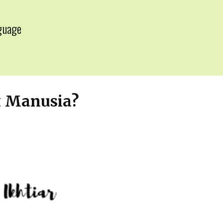
guage
▼
k Manusia?