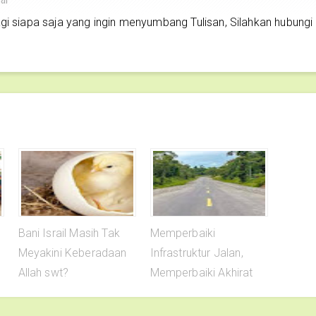
siapa saja yang ingin menyumbang Tulisan, Silahkan hubungi
Bani Israil Masih Tak
Memperbaiki
Meyakini Keberadaan
Infrastruktur Jalan,
Allah swt?
Memperbaiki Akhirat