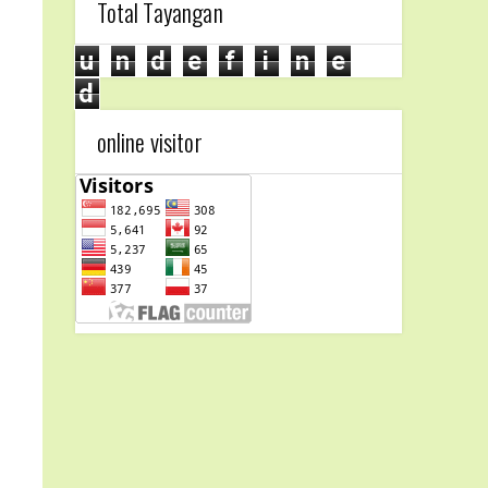
Total Tayangan
u
n
d
e
f
i
n
e
d
online visitor