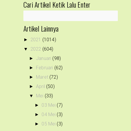
Cari Artikel Ketik Lalu Enter
Artikel Lainnya
2021
(1014)
►
2022
(604)
▼
Januari
(98)
►
Februari
(62)
►
Maret
(72)
►
April
(50)
►
Mei
(33)
▼
03 Mei
(7)
►
04 Mei
(3)
►
05 Mei
(3)
►