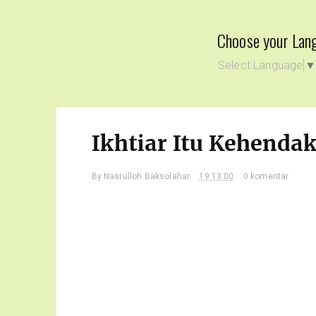
Choose your Lan
Select Language
Ikhtiar Itu Kehenda
By
Nasrulloh Baksolahar
19.13.00
0 komentar