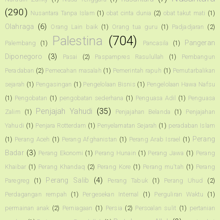
(290)
Nusantara Tanpa Islam
(1)
obat cinta dunia
(2)
obat takut mati
(1)
Olahraga
(6)
Orang Lain baik
(1)
Orang tua guru
(1)
Padjadjaran
(2)
Palestina
(704)
Pangeran
Palembang
(1)
Pancasila
(1)
Diponegoro
(3)
Pasai
(2)
Paspampres Rasulullah
(1)
Pembangun
Peradaban
(2)
Pemecahan masalah
(1)
Pemerintah rapuh
(1)
Pemutarbalikan
sejarah
(1)
Pengasingan
(1)
Pengelolaan Bisnis
(1)
Pengelolaan Hawa Nafsu
(1)
Pengobatan
(1)
pengobatan sederhana
(1)
Penguasa Adil
(1)
Penguasa
Penjajah Yahudi
(35)
Zalim
(1)
Penjajahan Belanda
(1)
Penjajahan
Yahudi
(1)
Penjara Rotterdam
(1)
Penyelamatan Sejarah
(1)
peradaban Islam
Perang
(1)
Perang Aceh
(1)
Perang Afghanistan
(1)
Perang Arab Israel
(1)
Badar
(3)
Perang Ekonomi
(1)
Perang Hunain
(1)
Perang Jawa
(1)
Perang
Khaibar
(1)
Perang Khandaq
(2)
Perang Kore
(1)
Perang mu'tah
(1)
Perang
Perang Salib
(4)
Paregreg
(1)
Perang Tabuk
(1)
Perang Uhud
(2)
Perdagangan rempah
(1)
Pergesekan Internal
(1)
Perguliran Waktu
(1)
permainan anak
(2)
Perniagaan
(1)
Persia
(2)
Persoalan sulit
(1)
pertanian