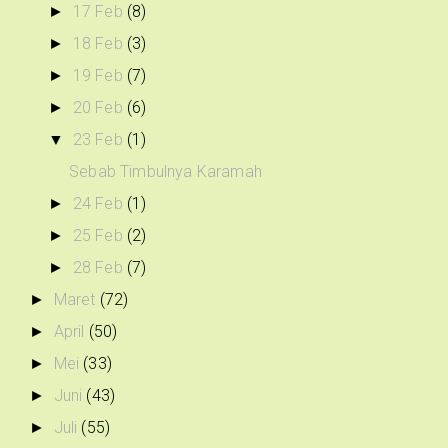
17 Feb
(8)
►
18 Feb
(3)
►
19 Feb
(7)
►
20 Feb
(6)
►
23 Feb
(1)
▼
Sebab Timbulnya Karamah
24 Feb
(1)
►
25 Feb
(2)
►
28 Feb
(7)
►
Maret
(72)
►
April
(50)
►
Mei
(33)
►
Juni
(43)
►
Juli
(55)
►