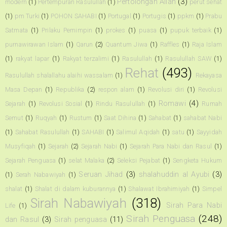
Pertolongan Allah
(3)
modern
(1)
Pertempuran Rasulullah
(1)
perut sehat
(1)
pm Turki
(1)
POHON SAHABI
(1)
Portugal
(1)
Portugis
(1)
ppkm
(1)
Prabu
Satmata
(1)
Prilaku Pemimpin
(1)
prokes
(1)
puasa
(1)
pupuk terbaik
(1)
purnawirawan Islam
(1)
Qarun
(2)
Quantum Jiwa
(1)
Raffles
(1)
Raja Islam
(1)
rakyat lapar
(1)
Rakyat terzalimi
(1)
Rasulullah
(1)
Rasulullah SAW
(1)
Rehat
(493)
Rasulullah shalallahu alaihi wassalam
(1)
Rekayasa
Masa Depan
(1)
Republika
(2)
respon alam
(1)
Revolusi diri
(1)
Revolusi
Romawi
(4)
Sejarah
(1)
Revolusi Sosial
(1)
Rindu Rasulullah
(1)
Rumah
Semut
(1)
Ruqyah
(1)
Rustum
(1)
Saat Dihina
(1)
Sahabat
(1)
sahabat Nabi
(1)
Sahabat Rasulullah
(1)
SAHABI
(1)
Salimul Aqidah
(1)
satu
(1)
Sayyidah
Musyfiqah
(1)
Sejarah
(2)
Sejarah Nabi
(1)
Sejarah Para Nabi dan Rasul
(1)
Sejarah Penguasa
(1)
selat Malaka
(2)
Seleksi Pejabat
(1)
Sengketa Hukum
Seruan Jihad
(3)
shalahuddin al Ayubi
(3)
(1)
Serah Nabawiyah
(1)
shalat
(1)
Shalat di dalam kuburannya
(1)
Shalawat Ibrahimiyah
(1)
Simpel
Sirah Nabawiyah
(318)
Sirah Para Nabi
Life
(1)
Sirah Penguasa
(248)
dan Rasul
(3)
Sirah penguasa
(11)