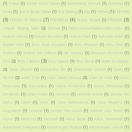
(1)
Firaun
(1)
Gamal Abdul Naser
(1)
Gelombang dakwah
(1)
Gladiator
(1)
Hamka
Gowa
(1)
grand desain tanah
(1)
Gua Secang
(1)
Haji
(1)
Haman
(1)
(3)
Hasan Al Banna
(7)
Heraklius
(4)
Hikayat
(3)
Hidup Mudah
(1)
Hikayat Perang Sabil
(2)
hikmah
(1)
https://www.literaturislam.com/
(1)
Hukum Akhirat
(1)
hukum kesulitan
(1)
Hukum Pasti
(1)
Hukuman Allah
(1)
Ibadah obat
(1)
Ibnu Hajar Asqalani
(1)
Ibnu Khaldun
(1)
Ibnu Sina
(1)
Ibrahim
(1)
Ibrahim bin Adham
(1)
ide menulis
(1)
Ikhwanul Muslimin
(1)
Ilmu Laduni
(3)
ilmu
(2)
Ilmu Sejarah
(1)
Ilmu Sosial
(1)
Imam Al-Ghazali
(2)
imam Ghazali
(1)
Instropeksi diri
(1)
interpretasi sejarah
(1)
Islam
(1)
ISLAM
(2)
Islam Cina
(1)
Islam dalam Bahaya
(2)
Islam di India
(1)
Islam
Nusantara
(1)
Islampobia
(1)
Istana Al-Hambra
(1)
Istana Penguasa
(1)
Istiqamah
(1)
Jalan Hidup
(1)
Jamuran
(1)
Jebakan Istana
(1)
Jendral Mc
Arthu
(1)
Jibril
(1)
jihad
(1)
Jiwa Berkecamuk
(1)
Jiwa Mujahid
(1)
Jogyakarta
(1)
jordania
(1)
jurriyah Rasulullah
(1)
Kabinet Abu Bakar
(1)
Kajian
(1)
kambing
(1)
Karamah
(1)
Karya Besar
(1)
Karya Fenomenal
(1)
Kebebasan beragama
(1)
Kebohongan Pejabat
(1)
Kebohongan Yahudi
(1)