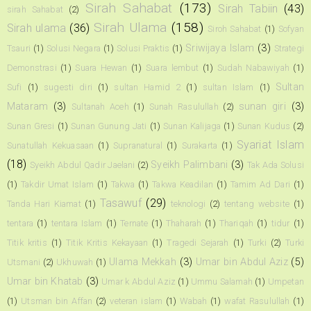
Sirah Sahabat
(173)
Sirah Tabiin
(43)
sirah Sahabat
(2)
Sirah Ulama
(158)
Sirah ulama
(36)
Siroh Sahabat
(1)
Sofyan
Sriwijaya Islam
(3)
Tsauri
(1)
Solusi Negara
(1)
Solusi Praktis
(1)
Strategi
Demonstrasi
(1)
Suara Hewan
(1)
Suara lembut
(1)
Sudah Nabawiyah
(1)
Sultan
Sufi
(1)
sugesti diri
(1)
sultan Hamid 2
(1)
sultan Islam
(1)
Mataram
(3)
sunan giri
(3)
Sultanah Aceh
(1)
Sunah Rasulullah
(2)
Sunan Gresi
(1)
Sunan Gunung Jati
(1)
Sunan Kalijaga
(1)
Sunan Kudus
(2)
Syariat Islam
Sunatullah Kekuasaan
(1)
Supranatural
(1)
Surakarta
(1)
(18)
Syeikh Palimbani
(3)
Syeikh Abdul Qadir Jaelani
(2)
Tak Ada Solusi
(1)
Takdir Umat Islam
(1)
Takwa
(1)
Takwa Keadilan
(1)
Tamim Ad Dari
(1)
Tasawuf
(29)
Tanda Hari Kiamat
(1)
teknologi
(2)
tentang website
(1)
tentara
(1)
tentara Islam
(1)
Ternate
(1)
Thaharah
(1)
Thariqah
(1)
tidur
(1)
Titik kritis
(1)
Titik Kritis Kekayaan
(1)
Tragedi Sejarah
(1)
Turki
(2)
Turki
Ulama Mekkah
(3)
Umar bin Abdul Aziz
(5)
Utsmani
(2)
Ukhuwah
(1)
Umar bin Khatab
(3)
Umar k Abdul Aziz
(1)
Ummu Salamah
(1)
Umpetan
(1)
Utsman bin Affan
(2)
veteran islam
(1)
Wabah
(1)
wafat Rasulullah
(1)