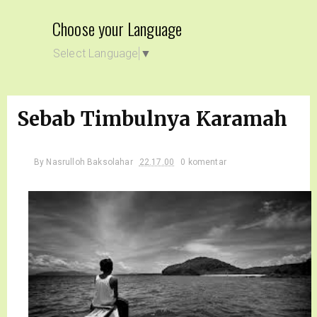
Choose your Language
Select Language
▼
Sebab Timbulnya Karamah
By
Nasrulloh Baksolahar
22.17.00
0 komentar