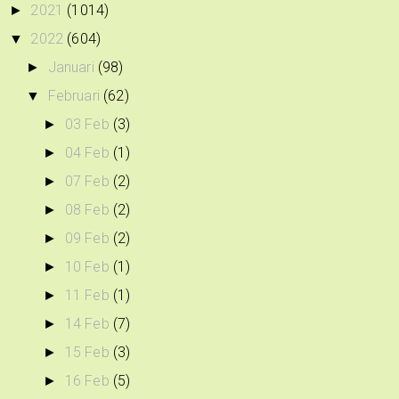
2021
(1014)
►
2022
(604)
▼
Januari
(98)
►
Februari
(62)
▼
03 Feb
(3)
►
04 Feb
(1)
►
07 Feb
(2)
►
08 Feb
(2)
►
09 Feb
(2)
►
10 Feb
(1)
►
11 Feb
(1)
►
14 Feb
(7)
►
15 Feb
(3)
►
16 Feb
(5)
►