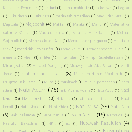
Kurikulum Pemimpin
(1)
Laduni
(1)
lauhul mahfudz
(1)
lockdown
(1)
Logika
(1)
Luka darah
(1)
Luka hati
(1)
madrasah ramadhan
(1)
Madu dan Susu
(1)
Majapahit
(4)
Majapahi
(1)
Makkah
(1)
Malaka
(1)
Mandi
(1)
Matematika
dalam Al-Qur'an
(1)
Maulana Ishaq
(1)
Maulana Malik Ibrahi
(1)
Melihat
Wajah Allah
(1)
Memerdekakan Akal
(1)
Menaklukkan penguasa
(1)
Mendidik
anak
(1)
mendidik Hawa Nafsu
(1)
Mendikbud
(1)
Menggenggam Dunia
(1)
menulis
(1)
Mesir
(1)
militer
(1)
militer Islam
(1)
Mimpi Rasulullah saw
(1)
Minangkabau
(2)
Mindset Dongeng
(1)
Muawiyah bin Abu Sofyan
(1)
Mufti
muhammad al fatih
(3)
Johor
(1)
Muhammad bin Maslamah
(1)
Mukjizat Nabi Ismail
(1)
Musa
(1)
muslimah
(1)
musuh peradaban
(1)
nabi
Nabi Adam
(75)
Nabi
adam
(1)
nabi Adam. Adam
(1)
Nabi Ayub
(1)
Daud
(3)
Nabi Ibrahim
(3)
Nabi Isa
(2)
nabi Isa. nabi ismail
(1)
Nabi
Nabi Musa
(29)
Nabi Nuh
Ismail
(1)
Nabi Khaidir
(1)
Nabi Khidir
(1)
Nabi Yusuf
(15)
(6)
Nabi Sulaiman
(2)
Nabi Yunus
(1)
Namrudz
(2)
Nubuwah Rasulullah
(4)
Nasrulloh Baksolahar
(1)
NKRI
(1)
nol
(1)
Nusantara
nusantara
(7)
Nurudin Zanky
(1)
Nusa Tenggara
(1)