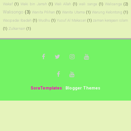
Wakaf
(1)
Waki bin Jarrah
(1)
Wali Allah
(1)
wali sanga
(1)
Walisanga
(2)
Walisongo
(3)
Wanita Pilihan
(1)
Wanita Utama
(1)
Warung Kelontong
(1)
Waspadai Ibadah
(1)
Wudhu
(1)
Yusuf Al Makasari
(1)
zaman kerajaan islam
(1)
Zulkarnain
(1)
SoraTemplates
|
Blogger Themes