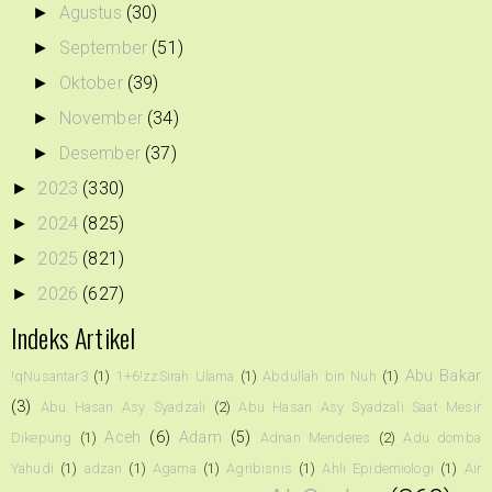
Agustus
(30)
►
September
(51)
►
Oktober
(39)
►
November
(34)
►
Desember
(37)
►
2023
(330)
►
2024
(825)
►
2025
(821)
►
2026
(627)
►
Indeks Artikel
Abu Bakar
!qNusantar3
(1)
1+6!zzSirah Ulama
(1)
Abdullah bin Nuh
(1)
(3)
Abu Hasan Asy Syadzali
(2)
Abu Hasan Asy Syadzali Saat Mesir
Aceh
(6)
Adam
(5)
Dikepung
(1)
Adnan Menderes
(2)
Adu domba
Yahudi
(1)
adzan
(1)
Agama
(1)
Agribisnis
(1)
Ahli Epidemiologi
(1)
Air