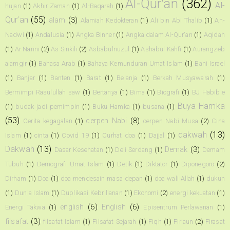
Al-Qur'an
(362)
Al-
hujan
(1)
Akhir Zaman
(1)
Al-Baqarah
(1)
Qur’an
(55)
alam
(3)
Alamiah Kedokteran
(1)
Ali bin Abi Thalib
(1)
An-
Nadwi
(1)
Andalusia
(1)
Angka Binner
(1)
Angka dalam Al-Qur'an
(1)
Aqidah
(1)
Ar Narini
(2)
As Sinkili
(2)
Asbabulnuzul
(1)
Ashabul Kahfi
(1)
Aurangzeb
alamgir
(1)
Bahasa Arab
(1)
Bahaya Kemunduran Umat Islam
(1)
Bani Israel
(1)
Banjar
(1)
Banten
(1)
Barat
(1)
Belanja
(1)
Berkah Musyawarah
(1)
Bermimpi Rasulullah saw
(1)
Bertanya
(1)
Bima
(1)
Biografi
(1)
BJ Habibie
Buya Hamka
(1)
budak jadi pemimpin
(1)
Buku Hamka
(1)
busana
(1)
(53)
cerpen Nabi
(8)
Cerita kegagalan
(1)
cerpen Nabi Musa
(2)
Cina
dakwah
(13)
Islam
(1)
cinta
(1)
Covid 19
(1)
Curhat doa
(1)
Dajjal
(1)
Dakwah
(13)
Demak
(3)
Dasar Kesehatan
(1)
Deli Serdang
(1)
Demam
Tubuh
(1)
Demografi Umat Islam
(1)
Detik
(1)
Diktator
(1)
Diponegoro
(2)
Dirham
(1)
Doa
(1)
doa mendesain masa depan
(1)
doa wali Allah
(1)
dukun
(1)
Dunia Islam
(1)
Duplikasi Kebrilianan
(1)
Ekonomi
(2)
energi kekuatan
(1)
english
(6)
English
(6)
Energi Takwa
(1)
Episentrum Perlawanan
(1)
filsafat
(3)
filsafat Islam
(1)
Filsafat Sejarah
(1)
Fiqh
(1)
Fir'aun
(2)
Firasat