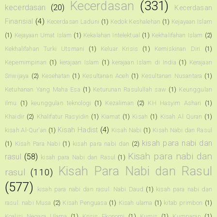
Kecerdasan
(331)
kecerdasan
(20)
Kecerdasan
Finansial
(4)
Kecerdasan Laduni
(1)
Kedok Keshalehan
(1)
Kejayaan Islam
(1)
Kejayaan Umat Islam
(1)
Kekalahan Intelektual
(1)
Kekhalifahan Islam
(2)
Kekhalifahan Turki Utsmani
(1)
Keluar Krisis
(1)
Kemiskinan Diri
(1)
Kepemimpinan
(1)
kerajaan Islam
(1)
kerajaan Islam di India
(1)
Kerajaan
Sriwijaya
(2)
Kesehatan
(1)
Kesultanan Aceh
(1)
Kesultanan Nusantara
(1)
Ketuhanan Yang Maha Esa
(1)
Keturunan Rasulullah saw
(1)
Keunggulan
ilmu
(1)
keunggulan teknologi
(1)
Kezaliman
(2)
KH Hasyim Ashari
(1)
Khaidir
(2)
Khalifatur Rasyidin
(1)
Kiamat
(1)
Kisah
(1)
Kisah Al Quran
(1)
Kisah Hadist
(4)
kisah Al-Qur'an
(1)
Kisah Nabi
(1)
Kisah Nabi dan Rasul
kisah para nabi dan
(1)
Kisah Para Nabi
(1)
kisah para nabi dan
(2)
Kisah para nabi dan
rasul
(58)
kisah para Nabi dan Rasul
(1)
Kisah Para Nabi dan Rasul
rasul
(110)
(577)
kisah para nabi dan rasul. Nabi Daud
(1)
kisah para nabi dan
rasul. nabi Musa
(2)
Kisah Penguasa
(1)
Kisah ulama
(1)
kitab primbon
(1)
Koalisi Negara Ulama
(1)
Krisis Ekonomi
(1)
Kumis
(1)
Kumparan
(1)