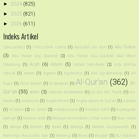
2024
(825)
►
2025
(821)
►
2026
(611)
►
Indeks Artikel
Abu Bakar
!qNusantar3
(1)
1+6!zzSirah Ulama
(1)
Abdullah bin Nuh
(1)
(3)
Abu Hasan Asy Syadzali
(2)
Abu Hasan Asy Syadzali Saat Mesir
Aceh
(6)
Adam
(5)
Dikepung
(1)
Adnan Menderes
(2)
Adu domba
Yahudi
(1)
adzan
(1)
Agama
(1)
Agribisnis
(1)
Ahli Epidemiologi
(1)
Air
Al-Qur'an
(362)
Al-
hujan
(1)
Akhir Zaman
(1)
Al-Baqarah
(1)
Qur’an
(55)
alam
(3)
Alamiah Kedokteran
(1)
Ali bin Abi Thalib
(1)
An-
Nadwi
(1)
Andalusia
(1)
Angka Binner
(1)
Angka dalam Al-Qur'an
(1)
Aqidah
(1)
Ar Narini
(2)
As Sinkili
(2)
Asbabulnuzul
(1)
Ashabul Kahfi
(1)
Aurangzeb
alamgir
(1)
Bahasa Arab
(1)
Bahaya Kemunduran Umat Islam
(1)
Bani Israel
(1)
Banjar
(1)
Banten
(1)
Barat
(1)
Belanja
(1)
Berkah Musyawarah
(1)
Bermimpi Rasulullah saw
(1)
Bertanya
(1)
Bima
(1)
Biografi
(1)
BJ Habibie