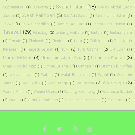
Syariat Islam
(18)
Supranatural
(1)
Surakarta
(1)
Syeikh Abdul Qadir
Syeikh Palimbani
(3)
Jaelani
(2)
Tak Ada Solusi
(1)
Takdir Umat Islam
(1)
Takwa
(1)
Takwa Keadilan
(1)
Tamim Ad Dari
(1)
Tanda Hari Kiamat
(1)
Tasawuf
(29)
teknologi
(2)
tentang website
(1)
tentara
(1)
tentara Islam
(1)
Ternate
(1)
Thaharah
(1)
Thariqah
(1)
tidur
(1)
Titik kritis
(1)
Titik Kritis
Kekayaan
(1)
Tragedi Sejarah
(1)
Turki
(2)
Turki Utsmani
(2)
Ukhuwah
(1)
Ulama Mekkah
(3)
Umar bin Abdul Aziz
(5)
Umar bin Khatab
(3)
Umar k Abdul Aziz
(1)
Ummu Salamah
(1)
Umpetan
(1)
Utsman bin Affan
(2)
veteran islam
(1)
Wabah
(1)
wafat Rasulullah
(1)
Wakaf
(1)
Waki bin
Walisongo
(3)
Jarrah
(1)
Wali Allah
(1)
wali sanga
(1)
Walisanga
(2)
Wanita Pilihan
(1)
Wanita Utama
(1)
Warung Kelontong
(1)
Waspadai Ibadah
(1)
Wudhu
(1)
Yusuf Al Makasari
(1)
zaman kerajaan islam
(1)
Zulkarnain
(1)