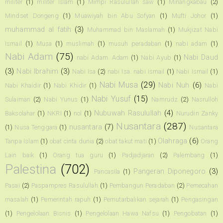
militer
(1)
militer Islam
(1)
Mimpi Rasulullah saw
(1)
Minangkabau
(2)
Mindset Dongeng
(1)
Muawiyah bin Abu Sofyan
(1)
Mufti Johor
(1)
muhammad al fatih
(3)
Muhammad bin Maslamah
(1)
Mukjizat Nabi
Ismail
(1)
Musa
(1)
muslimah
(1)
musuh peradaban
(1)
nabi adam
(1)
Nabi Adam
(75)
Nabi Daud
nabi Adam. Adam
(1)
Nabi Ayub
(1)
(3)
Nabi Ibrahim
(3)
Nabi Isa
(2)
nabi Isa. nabi ismail
(1)
Nabi Ismail
(1)
Nabi Musa
(29)
Nabi Nuh
(6)
Nabi Khaidir
(1)
Nabi Khidir
(1)
Nabi
Nabi Yusuf
(15)
Sulaiman
(2)
Nabi Yunus
(1)
Namrudz
(2)
Nasrulloh
Nubuwah Rasulullah
(4)
Baksolahar
(1)
NKRI
(1)
nol
(1)
Nurudin Zanky
Nusantara
(287)
nusantara
(7)
(1)
Nusa Tenggara
(1)
Nusantara
Olahraga
(6)
Tanpa Islam
(1)
obat cinta dunia
(2)
obat takut mati
(1)
Orang
Lain baik
(1)
Orang tua guru
(1)
Padjadjaran
(2)
Palembang
(1)
Palestina
(702)
Pangeran Diponegoro
(3)
Pancasila
(1)
Pasai
(2)
Paspampres Rasulullah
(1)
Pembangun Peradaban
(2)
Pemecahan
masalah
(1)
Pemerintah rapuh
(1)
Pemutarbalikan sejarah
(1)
Pengasingan
(1)
Pengelolaan Bisnis
(1)
Pengelolaan Hawa Nafsu
(1)
Pengobatan
(1)