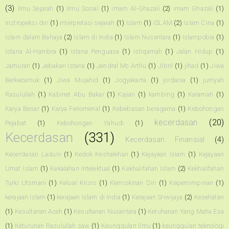
(3)
Ilmu Sejarah
(1)
Ilmu Sosial
(1)
Imam Al-Ghazali
(2)
imam Ghazali
(1)
Instropeksi diri
(1)
interpretasi sejarah
(1)
Islam
(1)
ISLAM
(2)
Islam Cina
(1)
Islam dalam Bahaya
(2)
Islam di India
(1)
Islam Nusantara
(1)
Islampobia
(1)
Istana Al-Hambra
(1)
Istana Penguasa
(1)
Istiqamah
(1)
Jalan Hidup
(1)
Jamuran
(1)
Jebakan Istana
(1)
Jendral Mc Arthu
(1)
Jibril
(1)
jihad
(1)
Jiwa
Berkecamuk
(1)
Jiwa Mujahid
(1)
Jogyakarta
(1)
jordania
(1)
jurriyah
Rasulullah
(1)
Kabinet Abu Bakar
(1)
Kajian
(1)
kambing
(1)
Karamah
(1)
Karya Besar
(1)
Karya Fenomenal
(1)
Kebebasan beragama
(1)
Kebohongan
kecerdasan
(20)
Pejabat
(1)
Kebohongan Yahudi
(1)
Kecerdasan
(331)
Kecerdasan Finansial
(4)
Kecerdasan Laduni
(1)
Kedok Keshalehan
(1)
Kejayaan Islam
(1)
Kejayaan
Umat Islam
(1)
Kekalahan Intelektual
(1)
Kekhalifahan Islam
(2)
Kekhalifahan
Turki Utsmani
(1)
Keluar Krisis
(1)
Kemiskinan Diri
(1)
Kepemimpinan
(1)
kerajaan Islam
(1)
kerajaan Islam di India
(1)
Kerajaan Sriwijaya
(2)
Kesehatan
(1)
Kesultanan Aceh
(1)
Kesultanan Nusantara
(1)
Ketuhanan Yang Maha Esa
(1)
Keturunan Rasulullah saw
(1)
Keunggulan ilmu
(1)
keunggulan teknologi