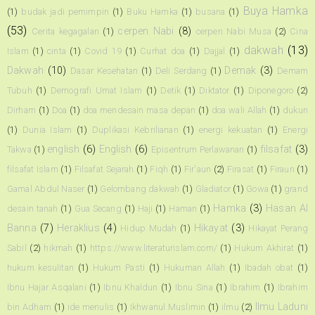
Buya Hamka
(1)
budak jadi pemimpin
(1)
Buku Hamka
(1)
busana
(1)
(53)
cerpen Nabi
(8)
Cerita kegagalan
(1)
cerpen Nabi Musa
(2)
Cina
dakwah
(13)
Islam
(1)
cinta
(1)
Covid 19
(1)
Curhat doa
(1)
Dajjal
(1)
Dakwah
(10)
Demak
(3)
Dasar Kesehatan
(1)
Deli Serdang
(1)
Demam
Tubuh
(1)
Demografi Umat Islam
(1)
Detik
(1)
Diktator
(1)
Diponegoro
(2)
Dirham
(1)
Doa
(1)
doa mendesain masa depan
(1)
doa wali Allah
(1)
dukun
(1)
Dunia Islam
(1)
Duplikasi Kebrilianan
(1)
energi kekuatan
(1)
Energi
english
(6)
English
(6)
filsafat
(3)
Takwa
(1)
Episentrum Perlawanan
(1)
filsafat Islam
(1)
Filsafat Sejarah
(1)
Fiqh
(1)
Fir'aun
(2)
Firasat
(1)
Firaun
(1)
Gamal Abdul Naser
(1)
Gelombang dakwah
(1)
Gladiator
(1)
Gowa
(1)
grand
Hamka
(3)
Hasan Al
desain tanah
(1)
Gua Secang
(1)
Haji
(1)
Haman
(1)
Banna
(7)
Heraklius
(4)
Hikayat
(3)
Hidup Mudah
(1)
Hikayat Perang
Sabil
(2)
hikmah
(1)
https://www.literaturislam.com/
(1)
Hukum Akhirat
(1)
hukum kesulitan
(1)
Hukum Pasti
(1)
Hukuman Allah
(1)
Ibadah obat
(1)
Ibnu Hajar Asqalani
(1)
Ibnu Khaldun
(1)
Ibnu Sina
(1)
Ibrahim
(1)
Ibrahim
Ilmu Laduni
bin Adham
(1)
ide menulis
(1)
Ikhwanul Muslimin
(1)
ilmu
(2)