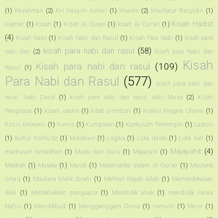
(1)
Kezaliman
(2)
KH Hasyim Ashari
(1)
Khaidir
(2)
Khalifatur Rasyidin
(1)
Kisah Hadist
Kiamat
(1)
Kisah
(1)
Kisah Al Quran
(1)
kisah Al-Qur'an
(1)
(4)
Kisah Nabi
(1)
Kisah Nabi dan Rasul
(1)
Kisah Para Nabi
(1)
kisah para
kisah para nabi dan rasul
(58)
nabi dan
(2)
kisah para Nabi dan
Kisah
Kisah para nabi dan rasul
(109)
Rasul
(1)
Para Nabi dan Rasul
(577)
kisah para nabi dan
rasul. Nabi Daud
(1)
kisah para nabi dan rasul. nabi Musa
(2)
Kisah
Penguasa
(1)
Kisah ulama
(1)
kitab primbon
(1)
Koalisi Negara Ulama
(1)
Krisis Ekonomi
(1)
Kumis
(1)
Kumparan
(1)
Kurikulum Pemimpin
(1)
Laduni
(1)
lauhul mahfudz
(1)
lockdown
(1)
Logika
(1)
Luka darah
(1)
Luka hati
(1)
Majapahit
(4)
madrasah ramadhan
(1)
Madu dan Susu
(1)
Majapahi
(1)
Makkah
(1)
Malaka
(1)
Mandi
(1)
Matematika dalam Al-Qur'an
(1)
Maulana
Ishaq
(1)
Maulana Malik Ibrahi
(1)
Melihat Wajah Allah
(1)
Memerdekakan
Akal
(1)
Menaklukkan penguasa
(1)
Mendidik anak
(1)
mendidik Hawa
Nafsu
(1)
Mendikbud
(1)
Menggenggam Dunia
(1)
menulis
(1)
Mesir
(1)