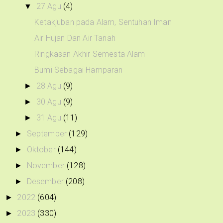
27 Agu
(4)
▼
Ketakjuban pada Alam, Sentuhan Iman
Air Hujan Dan Air Tanah
Ringkasan Akhir Semesta Alam
Bumi Sebagai Hamparan
28 Agu
(9)
►
30 Agu
(9)
►
31 Agu
(11)
►
September
(129)
►
Oktober
(144)
►
November
(128)
►
Desember
(208)
►
2022
(604)
►
2023
(330)
►