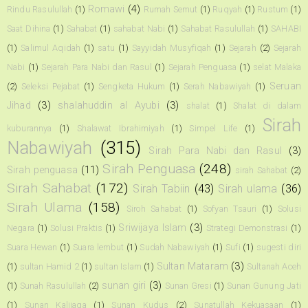
Romawi
(4)
Rindu Rasulullah
(1)
Rumah Semut
(1)
Ruqyah
(1)
Rustum
(1)
Saat Dihina
(1)
Sahabat
(1)
sahabat Nabi
(1)
Sahabat Rasulullah
(1)
SAHABI
(1)
Salimul Aqidah
(1)
satu
(1)
Sayyidah Musyfiqah
(1)
Sejarah
(2)
Sejarah
Nabi
(1)
Sejarah Para Nabi dan Rasul
(1)
Sejarah Penguasa
(1)
selat Malaka
Seruan
(2)
Seleksi Pejabat
(1)
Sengketa Hukum
(1)
Serah Nabawiyah
(1)
Jihad
(3)
shalahuddin al Ayubi
(3)
shalat
(1)
Shalat di dalam
Sirah
kuburannya
(1)
Shalawat Ibrahimiyah
(1)
Simpel Life
(1)
Nabawiyah
(315)
Sirah Para Nabi dan Rasul
(3)
Sirah Penguasa
(248)
Sirah penguasa
(11)
sirah Sahabat
(2)
Sirah Sahabat
(172)
Sirah Tabiin
(43)
Sirah ulama
(36)
Sirah Ulama
(158)
Siroh Sahabat
(1)
Sofyan Tsauri
(1)
Solusi
Sriwijaya Islam
(3)
Negara
(1)
Solusi Praktis
(1)
Strategi Demonstrasi
(1)
Suara Hewan
(1)
Suara lembut
(1)
Sudah Nabawiyah
(1)
Sufi
(1)
sugesti diri
Sultan Mataram
(3)
(1)
sultan Hamid 2
(1)
sultan Islam
(1)
Sultanah Aceh
sunan giri
(3)
(1)
Sunah Rasulullah
(2)
Sunan Gresi
(1)
Sunan Gunung Jati
(1)
Sunan Kalijaga
(1)
Sunan Kudus
(2)
Sunatullah Kekuasaan
(1)