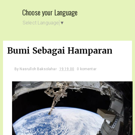
Choose your Language
Select Language
▼
Bumi Sebagai Hamparan
By
Nasrulloh Baksolahar
19.19.00
0 komentar