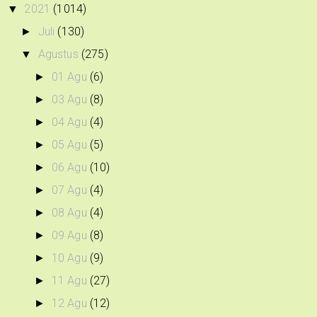
2021
(1014)
▼
Juli
(130)
►
Agustus
(275)
▼
01 Agu
(6)
►
03 Agu
(8)
►
04 Agu
(4)
►
05 Agu
(5)
►
06 Agu
(10)
►
07 Agu
(4)
►
08 Agu
(4)
►
09 Agu
(8)
►
10 Agu
(9)
►
11 Agu
(27)
►
12 Agu
(12)
►