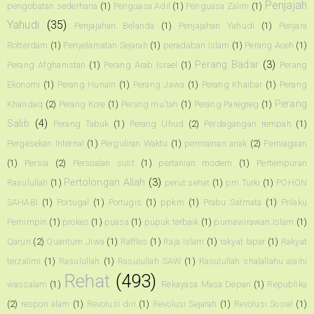
Penjajah
pengobatan sederhana
(1)
Penguasa Adil
(1)
Penguasa Zalim
(1)
Yahudi
(35)
Penjajahan Belanda
(1)
Penjajahan Yahudi
(1)
Penjara
Rotterdam
(1)
Penyelamatan Sejarah
(1)
peradaban Islam
(1)
Perang Aceh
(1)
Perang Badar
(3)
Perang Afghanistan
(1)
Perang Arab Israel
(1)
Perang
Ekonomi
(1)
Perang Hunain
(1)
Perang Jawa
(1)
Perang Khaibar
(1)
Perang
Perang
Khandaq
(2)
Perang Kore
(1)
Perang mu'tah
(1)
Perang Paregreg
(1)
Salib
(4)
Perang Tabuk
(1)
Perang Uhud
(2)
Perdagangan rempah
(1)
Pergesekan Internal
(1)
Perguliran Waktu
(1)
permainan anak
(2)
Perniagaan
(1)
Persia
(2)
Persoalan sulit
(1)
pertanian modern
(1)
Pertempuran
Pertolongan Allah
(3)
Rasulullah
(1)
perut sehat
(1)
pm Turki
(1)
POHON
SAHABI
(1)
Portugal
(1)
Portugis
(1)
ppkm
(1)
Prabu Satmata
(1)
Prilaku
Pemimpin
(1)
prokes
(1)
puasa
(1)
pupuk terbaik
(1)
purnawirawan Islam
(1)
Qarun
(2)
Quantum Jiwa
(1)
Raffles
(1)
Raja Islam
(1)
rakyat lapar
(1)
Rakyat
terzalimi
(1)
Rasulullah
(1)
Rasulullah SAW
(1)
Rasulullah shalallahu alaihi
Rehat
(493)
wassalam
(1)
Rekayasa Masa Depan
(1)
Republika
(2)
respon alam
(1)
Revolusi diri
(1)
Revolusi Sejarah
(1)
Revolusi Sosial
(1)