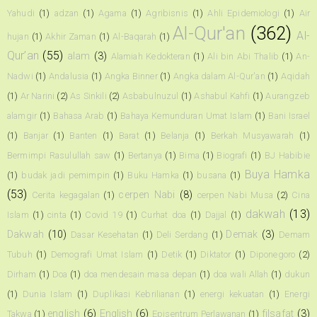
Yahudi
(1)
adzan
(1)
Agama
(1)
Agribisnis
(1)
Ahli Epidemiologi
(1)
Air
Al-Qur'an
(362)
Al-
hujan
(1)
Akhir Zaman
(1)
Al-Baqarah
(1)
Qur’an
(55)
alam
(3)
Alamiah Kedokteran
(1)
Ali bin Abi Thalib
(1)
An-
Nadwi
(1)
Andalusia
(1)
Angka Binner
(1)
Angka dalam Al-Qur'an
(1)
Aqidah
(1)
Ar Narini
(2)
As Sinkili
(2)
Asbabulnuzul
(1)
Ashabul Kahfi
(1)
Aurangzeb
alamgir
(1)
Bahasa Arab
(1)
Bahaya Kemunduran Umat Islam
(1)
Bani Israel
(1)
Banjar
(1)
Banten
(1)
Barat
(1)
Belanja
(1)
Berkah Musyawarah
(1)
Bermimpi Rasulullah saw
(1)
Bertanya
(1)
Bima
(1)
Biografi
(1)
BJ Habibie
Buya Hamka
(1)
budak jadi pemimpin
(1)
Buku Hamka
(1)
busana
(1)
(53)
cerpen Nabi
(8)
Cerita kegagalan
(1)
cerpen Nabi Musa
(2)
Cina
dakwah
(13)
Islam
(1)
cinta
(1)
Covid 19
(1)
Curhat doa
(1)
Dajjal
(1)
Dakwah
(10)
Demak
(3)
Dasar Kesehatan
(1)
Deli Serdang
(1)
Demam
Tubuh
(1)
Demografi Umat Islam
(1)
Detik
(1)
Diktator
(1)
Diponegoro
(2)
Dirham
(1)
Doa
(1)
doa mendesain masa depan
(1)
doa wali Allah
(1)
dukun
(1)
Dunia Islam
(1)
Duplikasi Kebrilianan
(1)
energi kekuatan
(1)
Energi
english
(6)
English
(6)
filsafat
(3)
Takwa
(1)
Episentrum Perlawanan
(1)