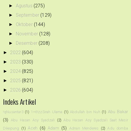
Agustus
(275)
►
September
(129)
►
Oktober
(144)
►
November
(128)
►
Desember
(208)
►
2022
(604)
►
2023
(330)
►
2024
(825)
►
2025
(821)
►
2026
(604)
►
Indeks Artikel
Abu Bakar
!qNusantar3
(1)
1+6!zzSirah Ulama
(1)
Abdullah bin Nuh
(1)
(3)
Abu Hasan Asy Syadzali
(2)
Abu Hasan Asy Syadzali Saat Mesir
Aceh
(6)
Adam
(5)
Dikepung
(1)
Adnan Menderes
(2)
Adu domba