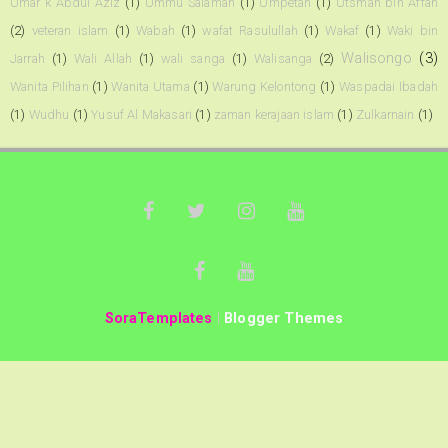
Umar k Abdul Aziz
(1)
Ummu Salamah
(1)
Umpetan
(1)
Utsman bin Affan
(2)
veteran islam
(1)
Wabah
(1)
wafat Rasulullah
(1)
Wakaf
(1)
Waki bin
Walisongo
(3)
Jarrah
(1)
Wali Allah
(1)
wali sanga
(1)
Walisanga
(2)
Wanita Pilihan
(1)
Wanita Utama
(1)
Warung Kelontong
(1)
Waspadai Ibadah
(1)
Wudhu
(1)
Yusuf Al Makasari
(1)
zaman kerajaan islam
(1)
Zulkarnain
(1)
SoraTemplates
|
Blogger Themes