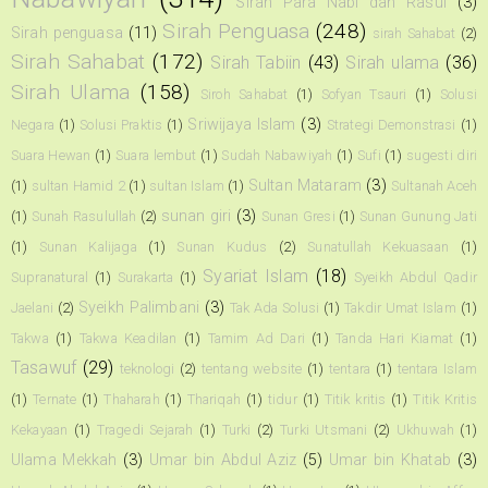
Sirah Para Nabi dan Rasul
(3)
Sirah Penguasa
(248)
Sirah penguasa
(11)
sirah Sahabat
(2)
Sirah Sahabat
(172)
Sirah Tabiin
(43)
Sirah ulama
(36)
Sirah Ulama
(158)
Siroh Sahabat
(1)
Sofyan Tsauri
(1)
Solusi
Sriwijaya Islam
(3)
Negara
(1)
Solusi Praktis
(1)
Strategi Demonstrasi
(1)
Suara Hewan
(1)
Suara lembut
(1)
Sudah Nabawiyah
(1)
Sufi
(1)
sugesti diri
Sultan Mataram
(3)
(1)
sultan Hamid 2
(1)
sultan Islam
(1)
Sultanah Aceh
sunan giri
(3)
(1)
Sunah Rasulullah
(2)
Sunan Gresi
(1)
Sunan Gunung Jati
(1)
Sunan Kalijaga
(1)
Sunan Kudus
(2)
Sunatullah Kekuasaan
(1)
Syariat Islam
(18)
Supranatural
(1)
Surakarta
(1)
Syeikh Abdul Qadir
Syeikh Palimbani
(3)
Jaelani
(2)
Tak Ada Solusi
(1)
Takdir Umat Islam
(1)
Takwa
(1)
Takwa Keadilan
(1)
Tamim Ad Dari
(1)
Tanda Hari Kiamat
(1)
Tasawuf
(29)
teknologi
(2)
tentang website
(1)
tentara
(1)
tentara Islam
(1)
Ternate
(1)
Thaharah
(1)
Thariqah
(1)
tidur
(1)
Titik kritis
(1)
Titik Kritis
Kekayaan
(1)
Tragedi Sejarah
(1)
Turki
(2)
Turki Utsmani
(2)
Ukhuwah
(1)
Ulama Mekkah
(3)
Umar bin Abdul Aziz
(5)
Umar bin Khatab
(3)