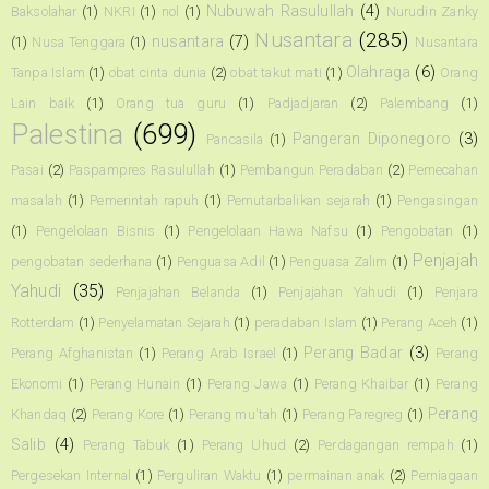
Nubuwah Rasulullah
(4)
Baksolahar
(1)
NKRI
(1)
nol
(1)
Nurudin Zanky
Nusantara
(285)
nusantara
(7)
(1)
Nusa Tenggara
(1)
Nusantara
Olahraga
(6)
Tanpa Islam
(1)
obat cinta dunia
(2)
obat takut mati
(1)
Orang
Lain baik
(1)
Orang tua guru
(1)
Padjadjaran
(2)
Palembang
(1)
Palestina
(699)
Pangeran Diponegoro
(3)
Pancasila
(1)
Pasai
(2)
Paspampres Rasulullah
(1)
Pembangun Peradaban
(2)
Pemecahan
masalah
(1)
Pemerintah rapuh
(1)
Pemutarbalikan sejarah
(1)
Pengasingan
(1)
Pengelolaan Bisnis
(1)
Pengelolaan Hawa Nafsu
(1)
Pengobatan
(1)
Penjajah
pengobatan sederhana
(1)
Penguasa Adil
(1)
Penguasa Zalim
(1)
Yahudi
(35)
Penjajahan Belanda
(1)
Penjajahan Yahudi
(1)
Penjara
Rotterdam
(1)
Penyelamatan Sejarah
(1)
peradaban Islam
(1)
Perang Aceh
(1)
Perang Badar
(3)
Perang Afghanistan
(1)
Perang Arab Israel
(1)
Perang
Ekonomi
(1)
Perang Hunain
(1)
Perang Jawa
(1)
Perang Khaibar
(1)
Perang
Perang
Khandaq
(2)
Perang Kore
(1)
Perang mu'tah
(1)
Perang Paregreg
(1)
Salib
(4)
Perang Tabuk
(1)
Perang Uhud
(2)
Perdagangan rempah
(1)
Pergesekan Internal
(1)
Perguliran Waktu
(1)
permainan anak
(2)
Perniagaan