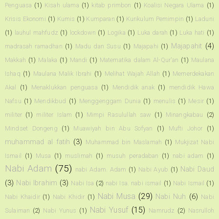
Penguasa
(1)
Kisah ulama
(1)
kitab primbon
(1)
Koalisi Negara Ulama
(1)
Krisis Ekonomi
(1)
Kumis
(1)
Kumparan
(1)
Kurikulum Pemimpin
(1)
Laduni
(1)
lauhul mahfudz
(1)
lockdown
(1)
Logika
(1)
Luka darah
(1)
Luka hati
(1)
Majapahit
(4)
madrasah ramadhan
(1)
Madu dan Susu
(1)
Majapahi
(1)
Makkah
(1)
Malaka
(1)
Mandi
(1)
Matematika dalam Al-Qur'an
(1)
Maulana
Ishaq
(1)
Maulana Malik Ibrahi
(1)
Melihat Wajah Allah
(1)
Memerdekakan
Akal
(1)
Menaklukkan penguasa
(1)
Mendidik anak
(1)
mendidik Hawa
Nafsu
(1)
Mendikbud
(1)
Menggenggam Dunia
(1)
menulis
(1)
Mesir
(1)
militer
(1)
militer Islam
(1)
Mimpi Rasulullah saw
(1)
Minangkabau
(2)
Mindset Dongeng
(1)
Muawiyah bin Abu Sofyan
(1)
Mufti Johor
(1)
muhammad al fatih
(3)
Muhammad bin Maslamah
(1)
Mukjizat Nabi
Ismail
(1)
Musa
(1)
muslimah
(1)
musuh peradaban
(1)
nabi adam
(1)
Nabi Adam
(75)
Nabi Daud
nabi Adam. Adam
(1)
Nabi Ayub
(1)
(3)
Nabi Ibrahim
(3)
Nabi Isa
(2)
nabi Isa. nabi ismail
(1)
Nabi Ismail
(1)
Nabi Musa
(29)
Nabi Nuh
(6)
Nabi Khaidir
(1)
Nabi Khidir
(1)
Nabi
Nabi Yusuf
(15)
Sulaiman
(2)
Nabi Yunus
(1)
Namrudz
(2)
Nasrulloh