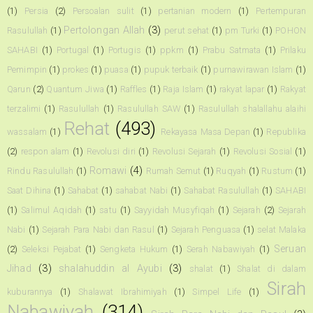
(1)
Persia
(2)
Persoalan sulit
(1)
pertanian modern
(1)
Pertempuran
Pertolongan Allah
(3)
Rasulullah
(1)
perut sehat
(1)
pm Turki
(1)
POHON
SAHABI
(1)
Portugal
(1)
Portugis
(1)
ppkm
(1)
Prabu Satmata
(1)
Prilaku
Pemimpin
(1)
prokes
(1)
puasa
(1)
pupuk terbaik
(1)
purnawirawan Islam
(1)
Qarun
(2)
Quantum Jiwa
(1)
Raffles
(1)
Raja Islam
(1)
rakyat lapar
(1)
Rakyat
terzalimi
(1)
Rasulullah
(1)
Rasulullah SAW
(1)
Rasulullah shalallahu alaihi
Rehat
(493)
wassalam
(1)
Rekayasa Masa Depan
(1)
Republika
(2)
respon alam
(1)
Revolusi diri
(1)
Revolusi Sejarah
(1)
Revolusi Sosial
(1)
Romawi
(4)
Rindu Rasulullah
(1)
Rumah Semut
(1)
Ruqyah
(1)
Rustum
(1)
Saat Dihina
(1)
Sahabat
(1)
sahabat Nabi
(1)
Sahabat Rasulullah
(1)
SAHABI
(1)
Salimul Aqidah
(1)
satu
(1)
Sayyidah Musyfiqah
(1)
Sejarah
(2)
Sejarah
Nabi
(1)
Sejarah Para Nabi dan Rasul
(1)
Sejarah Penguasa
(1)
selat Malaka
Seruan
(2)
Seleksi Pejabat
(1)
Sengketa Hukum
(1)
Serah Nabawiyah
(1)
Jihad
(3)
shalahuddin al Ayubi
(3)
shalat
(1)
Shalat di dalam
Sirah
kuburannya
(1)
Shalawat Ibrahimiyah
(1)
Simpel Life
(1)
Nabawiyah
(314)