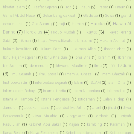
filsafat Islam
(1)
Filsafat Sejarah
(1)
Fiqh
(1)
Fir'aun
(2)
Firasat
(1)
Firaun
(1)
Gamal Abdul Naser
(1)
Gelombang dakwah
(1)
Gladiator
(1)
Gowa
(1)
grand
Hamka
(3)
Hasan Al
desain tanah
(1)
Gua Secang
(1)
Haji
(1)
Haman
(1)
Banna
(7)
Heraklius
(4)
Hikayat
(3)
Hidup Mudah
(1)
Hikayat Perang
Sabil
(2)
hikmah
(1)
https://www.literaturislam.com/
(1)
Hukum Akhirat
(1)
hukum kesulitan
(1)
Hukum Pasti
(1)
Hukuman Allah
(1)
Ibadah obat
(1)
Ibnu Hajar Asqalani
(1)
Ibnu Khaldun
(1)
Ibnu Sina
(1)
Ibrahim
(1)
Ibrahim
Ilmu Laduni
bin Adham
(1)
ide menulis
(1)
Ikhwanul Muslimin
(1)
ilmu
(2)
(3)
Ilmu Sejarah
(1)
Ilmu Sosial
(1)
Imam Al-Ghazali
(2)
imam Ghazali
(1)
Instropeksi diri
(1)
interpretasi sejarah
(1)
Islam
(1)
ISLAM
(2)
Islam Cina
(1)
Islam dalam Bahaya
(2)
Islam di India
(1)
Islam Nusantara
(1)
Islampobia
(1)
Istana Al-Hambra
(1)
Istana Penguasa
(1)
Istiqamah
(1)
Jalan Hidup
(1)
Jamuran
(1)
Jebakan Istana
(1)
Jendral Mc Arthu
(1)
Jibril
(1)
jihad
(1)
Jiwa
Berkecamuk
(1)
Jiwa Mujahid
(1)
Jogyakarta
(1)
jordania
(1)
jurriyah
Rasulullah
(1)
Kabinet Abu Bakar
(1)
Kajian
(1)
kambing
(1)
Karamah
(1)
Karya Besar
(1)
Karya Fenomenal
(1)
Kebebasan beragama
(1)
Kebohongan