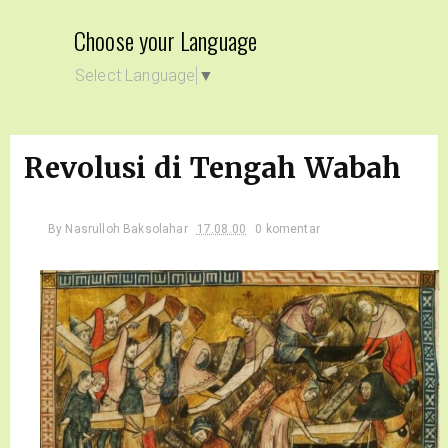
Choose your Language
Select Language
▼
Revolusi di Tengah Wabah
By
Nasrulloh Baksolahar
17.08.00
0 komentar