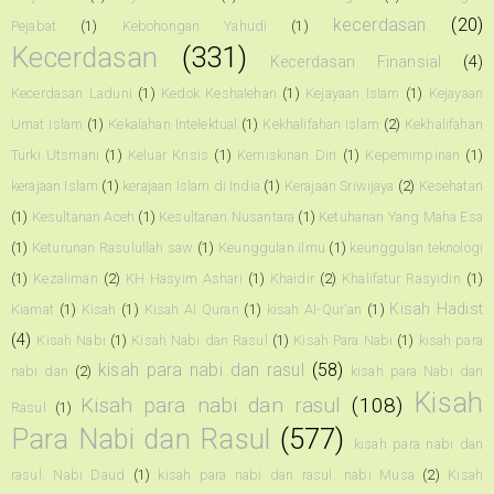
kecerdasan
(20)
Pejabat
(1)
Kebohongan Yahudi
(1)
Kecerdasan
(331)
Kecerdasan Finansial
(4)
Kecerdasan Laduni
(1)
Kedok Keshalehan
(1)
Kejayaan Islam
(1)
Kejayaan
Umat Islam
(1)
Kekalahan Intelektual
(1)
Kekhalifahan Islam
(2)
Kekhalifahan
Turki Utsmani
(1)
Keluar Krisis
(1)
Kemiskinan Diri
(1)
Kepemimpinan
(1)
kerajaan Islam
(1)
kerajaan Islam di India
(1)
Kerajaan Sriwijaya
(2)
Kesehatan
(1)
Kesultanan Aceh
(1)
Kesultanan Nusantara
(1)
Ketuhanan Yang Maha Esa
(1)
Keturunan Rasulullah saw
(1)
Keunggulan ilmu
(1)
keunggulan teknologi
(1)
Kezaliman
(2)
KH Hasyim Ashari
(1)
Khaidir
(2)
Khalifatur Rasyidin
(1)
Kisah Hadist
Kiamat
(1)
Kisah
(1)
Kisah Al Quran
(1)
kisah Al-Qur'an
(1)
(4)
Kisah Nabi
(1)
Kisah Nabi dan Rasul
(1)
Kisah Para Nabi
(1)
kisah para
kisah para nabi dan rasul
(58)
nabi dan
(2)
kisah para Nabi dan
Kisah
Kisah para nabi dan rasul
(108)
Rasul
(1)
Para Nabi dan Rasul
(577)
kisah para nabi dan
rasul. Nabi Daud
(1)
kisah para nabi dan rasul. nabi Musa
(2)
Kisah