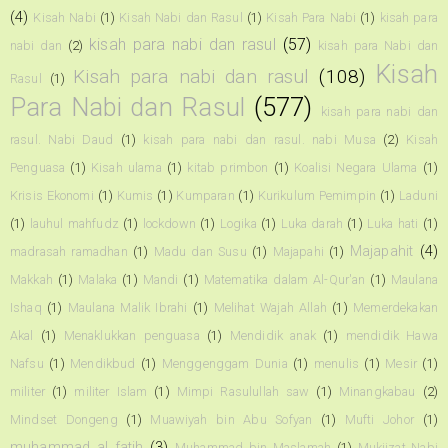
(4)
Kisah Nabi
(1)
Kisah Nabi dan Rasul
(1)
Kisah Para Nabi
(1)
kisah para
kisah para nabi dan rasul
(57)
nabi dan
(2)
kisah para Nabi dan
Kisah
Kisah para nabi dan rasul
(108)
Rasul
(1)
Para Nabi dan Rasul
(577)
kisah para nabi dan
rasul. Nabi Daud
(1)
kisah para nabi dan rasul. nabi Musa
(2)
Kisah
Penguasa
(1)
Kisah ulama
(1)
kitab primbon
(1)
Koalisi Negara Ulama
(1)
Krisis Ekonomi
(1)
Kumis
(1)
Kumparan
(1)
Kurikulum Pemimpin
(1)
Laduni
(1)
lauhul mahfudz
(1)
lockdown
(1)
Logika
(1)
Luka darah
(1)
Luka hati
(1)
Majapahit
(4)
madrasah ramadhan
(1)
Madu dan Susu
(1)
Majapahi
(1)
Makkah
(1)
Malaka
(1)
Mandi
(1)
Matematika dalam Al-Qur'an
(1)
Maulana
Ishaq
(1)
Maulana Malik Ibrahi
(1)
Melihat Wajah Allah
(1)
Memerdekakan
Akal
(1)
Menaklukkan penguasa
(1)
Mendidik anak
(1)
mendidik Hawa
Nafsu
(1)
Mendikbud
(1)
Menggenggam Dunia
(1)
menulis
(1)
Mesir
(1)
militer
(1)
militer Islam
(1)
Mimpi Rasulullah saw
(1)
Minangkabau
(2)
Mindset Dongeng
(1)
Muawiyah bin Abu Sofyan
(1)
Mufti Johor
(1)
muhammad al fatih
(3)
Muhammad bin Maslamah
(1)
Mukjizat Nabi