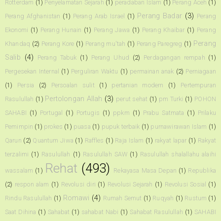
Rotterdam
(1)
Penyelamatan Sejarah
(1)
peradaban Islam
(1)
Perang Aceh
(1)
Perang Badar
(3)
Perang Afghanistan
(1)
Perang Arab Israel
(1)
Perang
Ekonomi
(1)
Perang Hunain
(1)
Perang Jawa
(1)
Perang Khaibar
(1)
Perang
Perang
Khandaq
(2)
Perang Kore
(1)
Perang mu'tah
(1)
Perang Paregreg
(1)
Salib
(4)
Perang Tabuk
(1)
Perang Uhud
(2)
Perdagangan rempah
(1)
Pergesekan Internal
(1)
Perguliran Waktu
(1)
permainan anak
(2)
Perniagaan
(1)
Persia
(2)
Persoalan sulit
(1)
pertanian modern
(1)
Pertempuran
Pertolongan Allah
(3)
Rasulullah
(1)
perut sehat
(1)
pm Turki
(1)
POHON
SAHABI
(1)
Portugal
(1)
Portugis
(1)
ppkm
(1)
Prabu Satmata
(1)
Prilaku
Pemimpin
(1)
prokes
(1)
puasa
(1)
pupuk terbaik
(1)
purnawirawan Islam
(1)
Qarun
(2)
Quantum Jiwa
(1)
Raffles
(1)
Raja Islam
(1)
rakyat lapar
(1)
Rakyat
terzalimi
(1)
Rasulullah
(1)
Rasulullah SAW
(1)
Rasulullah shalallahu alaihi
Rehat
(493)
wassalam
(1)
Rekayasa Masa Depan
(1)
Republika
(2)
respon alam
(1)
Revolusi diri
(1)
Revolusi Sejarah
(1)
Revolusi Sosial
(1)
Romawi
(4)
Rindu Rasulullah
(1)
Rumah Semut
(1)
Ruqyah
(1)
Rustum
(1)
Saat Dihina
(1)
Sahabat
(1)
sahabat Nabi
(1)
Sahabat Rasulullah
(1)
SAHABI