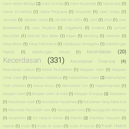
Islam dalam Bahaya
(2)
Islam di India
(1)
Islam Nusantara
(1)
Islampobia
(1)
Istana Al-Hambra
(1)
Istana Penguasa
(1)
Istiqamah
(1)
Jalan Hidup
(1)
Jamuran
(1)
Jebakan Istana
(1)
Jendral Mc Arthu
(1)
Jibril
(1)
jihad
(1)
Jiwa
Berkecamuk
(1)
Jiwa Mujahid
(1)
Jogyakarta
(1)
jordania
(1)
jurriyah
Rasulullah
(1)
Kabinet Abu Bakar
(1)
Kajian
(1)
kambing
(1)
Karamah
(1)
Karya Besar
(1)
Karya Fenomenal
(1)
Kebebasan beragama
(1)
Kebohongan
kecerdasan
(20)
Pejabat
(1)
Kebohongan Yahudi
(1)
Kecerdasan
(331)
Kecerdasan Finansial
(4)
Kecerdasan Laduni
(1)
Kedok Keshalehan
(1)
Kejayaan Islam
(1)
Kejayaan
Umat Islam
(1)
Kekalahan Intelektual
(1)
Kekhalifahan Islam
(2)
Kekhalifahan
Turki Utsmani
(1)
Keluar Krisis
(1)
Kemiskinan Diri
(1)
Kepemimpinan
(1)
kerajaan Islam
(1)
kerajaan Islam di India
(1)
Kerajaan Sriwijaya
(2)
Kesehatan
(1)
Kesultanan Aceh
(1)
Kesultanan Nusantara
(1)
Ketuhanan Yang Maha Esa
(1)
Keturunan Rasulullah saw
(1)
Keunggulan ilmu
(1)
keunggulan teknologi
(1)
Kezaliman
(2)
KH Hasyim Ashari
(1)
Khaidir
(2)
Khalifatur Rasyidin
(1)
Kisah Hadist
Kiamat
(1)
Kisah
(1)
Kisah Al Quran
(1)
kisah Al-Qur'an
(1)