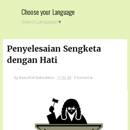
Choose your Language
Select Language
▼
Penyelesaian Sengketa
dengan Hati
By
Nasrulloh Baksolahar
17.02.00
0 komentar