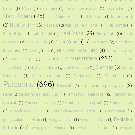
Ismail
(1)
Musa
(1)
muslimah
(1)
musuh peradaban
(1)
nabi adam
(1)
Nabi Adam
(75)
Nabi Daud
nabi Adam. Adam
(1)
Nabi Ayub
(1)
(3)
Nabi Ibrahim
(3)
Nabi Isa
(2)
nabi Isa. nabi ismail
(1)
Nabi Ismail
(1)
Nabi Musa
(29)
Nabi Nuh
(6)
Nabi Khaidir
(1)
Nabi Khidir
(1)
Nabi
Nabi Yusuf
(15)
Sulaiman
(2)
Nabi Yunus
(1)
Namrudz
(2)
Nasrulloh
Nubuwah Rasulullah
(4)
Baksolahar
(1)
NKRI
(1)
nol
(1)
Nurudin Zanky
Nusantara
(284)
nusantara
(7)
(1)
Nusa Tenggara
(1)
Nusantara
Olahraga
(6)
Tanpa Islam
(1)
obat cinta dunia
(2)
obat takut mati
(1)
Orang
Lain baik
(1)
Orang tua guru
(1)
Padjadjaran
(2)
Palembang
(1)
Palestina
(696)
Pangeran Diponegoro
(3)
Pancasila
(1)
Pasai
(2)
Paspampres Rasulullah
(1)
Pembangun Peradaban
(2)
Pemecahan
masalah
(1)
Pemerintah rapuh
(1)
Pemutarbalikan sejarah
(1)
Pengasingan
(1)
Pengelolaan Bisnis
(1)
Pengelolaan Hawa Nafsu
(1)
Pengobatan
(1)
Penjajah
pengobatan sederhana
(1)
Penguasa Adil
(1)
Penguasa Zalim
(1)
Yahudi
(35)
Penjajahan Belanda
(1)
Penjajahan Yahudi
(1)
Penjara