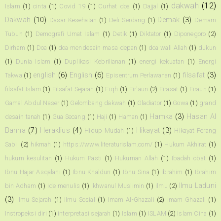
dakwah
(12)
Islam
(1)
cinta
(1)
Covid 19
(1)
Curhat doa
(1)
Dajjal
(1)
Dakwah
(10)
Demak
(3)
Dasar Kesehatan
(1)
Deli Serdang
(1)
Demam
Tubuh
(1)
Demografi Umat Islam
(1)
Detik
(1)
Diktator
(1)
Diponegoro
(2)
Dirham
(1)
Doa
(1)
doa mendesain masa depan
(1)
doa wali Allah
(1)
dukun
(1)
Dunia Islam
(1)
Duplikasi Kebrilianan
(1)
energi kekuatan
(1)
Energi
english
(6)
English
(6)
filsafat
(3)
Takwa
(1)
Episentrum Perlawanan
(1)
filsafat Islam
(1)
Filsafat Sejarah
(1)
Fiqh
(1)
Fir'aun
(2)
Firasat
(1)
Firaun
(1)
Gamal Abdul Naser
(1)
Gelombang dakwah
(1)
Gladiator
(1)
Gowa
(1)
grand
Hamka
(3)
Hasan Al
desain tanah
(1)
Gua Secang
(1)
Haji
(1)
Haman
(1)
Banna
(7)
Heraklius
(4)
Hikayat
(3)
Hidup Mudah
(1)
Hikayat Perang
Sabil
(2)
hikmah
(1)
https://www.literaturislam.com/
(1)
Hukum Akhirat
(1)
hukum kesulitan
(1)
Hukum Pasti
(1)
Hukuman Allah
(1)
Ibadah obat
(1)
Ibnu Hajar Asqalani
(1)
Ibnu Khaldun
(1)
Ibnu Sina
(1)
Ibrahim
(1)
Ibrahim
Ilmu Laduni
bin Adham
(1)
ide menulis
(1)
Ikhwanul Muslimin
(1)
ilmu
(2)
(3)
Ilmu Sejarah
(1)
Ilmu Sosial
(1)
Imam Al-Ghazali
(2)
imam Ghazali
(1)
Instropeksi diri
(1)
interpretasi sejarah
(1)
Islam
(1)
ISLAM
(2)
Islam Cina
(1)