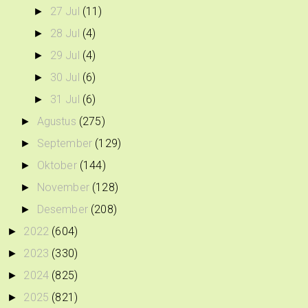
27 Jul
(11)
►
28 Jul
(4)
►
29 Jul
(4)
►
30 Jul
(6)
►
31 Jul
(6)
►
Agustus
(275)
►
September
(129)
►
Oktober
(144)
►
November
(128)
►
Desember
(208)
►
2022
(604)
►
2023
(330)
►
2024
(825)
►
2025
(821)
►