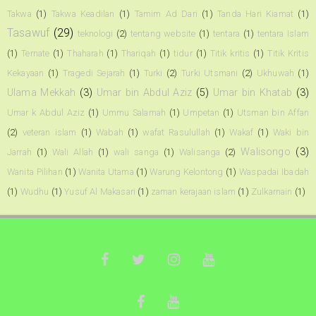
Takwa
(1)
Takwa Keadilan
(1)
Tamim Ad Dari
(1)
Tanda Hari Kiamat
(1)
Tasawuf
(29)
teknologi
(2)
tentang website
(1)
tentara
(1)
tentara Islam
(1)
Ternate
(1)
Thaharah
(1)
Thariqah
(1)
tidur
(1)
Titik kritis
(1)
Titik Kritis
Kekayaan
(1)
Tragedi Sejarah
(1)
Turki
(2)
Turki Utsmani
(2)
Ukhuwah
(1)
Ulama Mekkah
(3)
Umar bin Abdul Aziz
(5)
Umar bin Khatab
(3)
Umar k Abdul Aziz
(1)
Ummu Salamah
(1)
Umpetan
(1)
Utsman bin Affan
(2)
veteran islam
(1)
Wabah
(1)
wafat Rasulullah
(1)
Wakaf
(1)
Waki bin
Walisongo
(3)
Jarrah
(1)
Wali Allah
(1)
wali sanga
(1)
Walisanga
(2)
Wanita Pilihan
(1)
Wanita Utama
(1)
Warung Kelontong
(1)
Waspadai Ibadah
(1)
Wudhu
(1)
Yusuf Al Makasari
(1)
zaman kerajaan islam
(1)
Zulkarnain
(1)