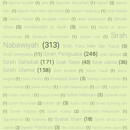
(1)
Salimul Aqidah
(1)
satu
(1)
Sayyidah Musyfiqah
(1)
Sejarah
(2)
Sejarah
Nabi
(1)
Sejarah Para Nabi dan Rasul
(1)
Sejarah Penguasa
(1)
selat Malaka
Seruan
(2)
Seleksi Pejabat
(1)
Sengketa Hukum
(1)
Serah Nabawiyah
(1)
Jihad
(3)
shalahuddin al Ayubi
(3)
shalat
(1)
Shalat di dalam
Sirah
kuburannya
(1)
Shalawat Ibrahimiyah
(1)
Simpel Life
(1)
Nabawiyah
(313)
Sirah Para Nabi dan Rasul
(3)
Sirah Penguasa
(248)
Sirah penguasa
(11)
sirah Sahabat
(2)
Sirah Sahabat
(171)
Sirah Tabiin
(43)
Sirah ulama
(36)
Sirah Ulama
(158)
Siroh Sahabat
(1)
Sofyan Tsauri
(1)
Solusi
Sriwijaya Islam
(3)
Negara
(1)
Solusi Praktis
(1)
Strategi Demonstrasi
(1)
Suara Hewan
(1)
Suara lembut
(1)
Sudah Nabawiyah
(1)
Sufi
(1)
sugesti diri
Sultan Mataram
(3)
(1)
sultan Hamid 2
(1)
sultan Islam
(1)
Sultanah Aceh
sunan giri
(3)
(1)
Sunah Rasulullah
(2)
Sunan Gresi
(1)
Sunan Gunung Jati
(1)
Sunan Kalijaga
(1)
Sunan Kudus
(2)
Sunatullah Kekuasaan
(1)
Syariat Islam
(18)
Supranatural
(1)
Surakarta
(1)
Syeikh Abdul Qadir
Syeikh Palimbani
(3)
Jaelani
(2)
Tak Ada Solusi
(1)
Takdir Umat Islam
(1)