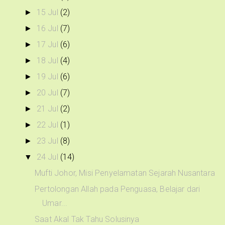
15 Jul
(2)
►
16 Jul
(7)
►
17 Jul
(6)
►
18 Jul
(4)
►
19 Jul
(6)
►
20 Jul
(7)
►
21 Jul
(2)
►
22 Jul
(1)
►
23 Jul
(8)
►
24 Jul
(14)
▼
Mufti Johor, Misi Penyelamatan Sejarah Nusantara
Pertolongan Allah pada Penguasa, Belajar dari
Umar...
Saat Akal Tak Tahu Solusinya