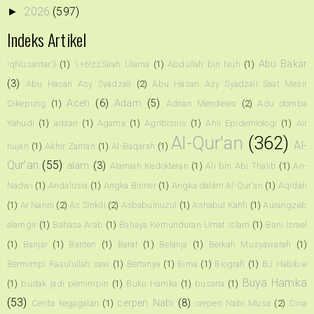
2026
(597)
►
Indeks Artikel
Abu Bakar
!qNusantar3
(1)
1+6!zzSirah Ulama
(1)
Abdullah bin Nuh
(1)
(3)
Abu Hasan Asy Syadzali
(2)
Abu Hasan Asy Syadzali Saat Mesir
Aceh
(6)
Adam
(5)
Dikepung
(1)
Adnan Menderes
(2)
Adu domba
Yahudi
(1)
adzan
(1)
Agama
(1)
Agribisnis
(1)
Ahli Epidemiologi
(1)
Air
Al-Qur'an
(362)
Al-
hujan
(1)
Akhir Zaman
(1)
Al-Baqarah
(1)
Qur’an
(55)
alam
(3)
Alamiah Kedokteran
(1)
Ali bin Abi Thalib
(1)
An-
Nadwi
(1)
Andalusia
(1)
Angka Binner
(1)
Angka dalam Al-Qur'an
(1)
Aqidah
(1)
Ar Narini
(2)
As Sinkili
(2)
Asbabulnuzul
(1)
Ashabul Kahfi
(1)
Aurangzeb
alamgir
(1)
Bahasa Arab
(1)
Bahaya Kemunduran Umat Islam
(1)
Bani Israel
(1)
Banjar
(1)
Banten
(1)
Barat
(1)
Belanja
(1)
Berkah Musyawarah
(1)
Bermimpi Rasulullah saw
(1)
Bertanya
(1)
Bima
(1)
Biografi
(1)
BJ Habibie
Buya Hamka
(1)
budak jadi pemimpin
(1)
Buku Hamka
(1)
busana
(1)
(53)
cerpen Nabi
(8)
Cerita kegagalan
(1)
cerpen Nabi Musa
(2)
Cina