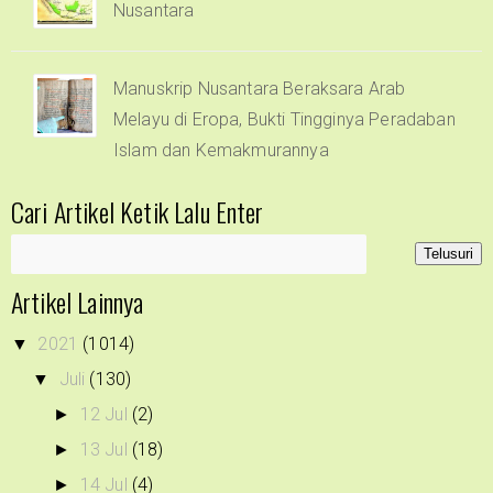
Nusantara
Manuskrip Nusantara Beraksara Arab
Melayu di Eropa, Bukti Tingginya Peradaban
Islam dan Kemakmurannya
Cari Artikel Ketik Lalu Enter
Artikel Lainnya
2021
(1014)
▼
Juli
(130)
▼
12 Jul
(2)
►
13 Jul
(18)
►
14 Jul
(4)
►