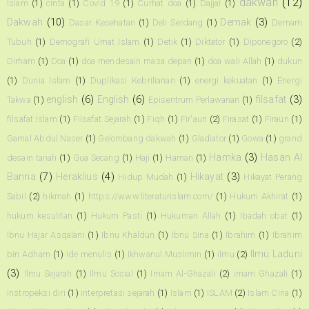
dakwah
(12)
Islam
(1)
cinta
(1)
Covid 19
(1)
Curhat doa
(1)
Dajjal
(1)
Dakwah
(10)
Demak
(3)
Dasar Kesehatan
(1)
Deli Serdang
(1)
Demam
Tubuh
(1)
Demografi Umat Islam
(1)
Detik
(1)
Diktator
(1)
Diponegoro
(2)
Dirham
(1)
Doa
(1)
doa mendesain masa depan
(1)
doa wali Allah
(1)
dukun
(1)
Dunia Islam
(1)
Duplikasi Kebrilianan
(1)
energi kekuatan
(1)
Energi
english
(6)
English
(6)
filsafat
(3)
Takwa
(1)
Episentrum Perlawanan
(1)
filsafat Islam
(1)
Filsafat Sejarah
(1)
Fiqh
(1)
Fir'aun
(2)
Firasat
(1)
Firaun
(1)
Gamal Abdul Naser
(1)
Gelombang dakwah
(1)
Gladiator
(1)
Gowa
(1)
grand
Hamka
(3)
Hasan Al
desain tanah
(1)
Gua Secang
(1)
Haji
(1)
Haman
(1)
Banna
(7)
Heraklius
(4)
Hikayat
(3)
Hidup Mudah
(1)
Hikayat Perang
Sabil
(2)
hikmah
(1)
https://www.literaturislam.com/
(1)
Hukum Akhirat
(1)
hukum kesulitan
(1)
Hukum Pasti
(1)
Hukuman Allah
(1)
Ibadah obat
(1)
Ibnu Hajar Asqalani
(1)
Ibnu Khaldun
(1)
Ibnu Sina
(1)
Ibrahim
(1)
Ibrahim
Ilmu Laduni
bin Adham
(1)
ide menulis
(1)
Ikhwanul Muslimin
(1)
ilmu
(2)
(3)
Ilmu Sejarah
(1)
Ilmu Sosial
(1)
Imam Al-Ghazali
(2)
imam Ghazali
(1)
Instropeksi diri
(1)
interpretasi sejarah
(1)
Islam
(1)
ISLAM
(2)
Islam Cina
(1)