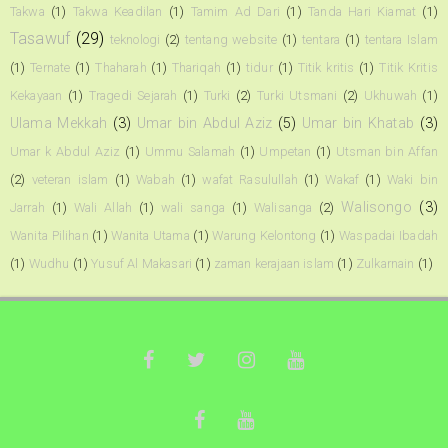
Takwa
(1)
Takwa Keadilan
(1)
Tamim Ad Dari
(1)
Tanda Hari Kiamat
(1)
Tasawuf
(29)
teknologi
(2)
tentang website
(1)
tentara
(1)
tentara Islam
(1)
Ternate
(1)
Thaharah
(1)
Thariqah
(1)
tidur
(1)
Titik kritis
(1)
Titik Kritis
Kekayaan
(1)
Tragedi Sejarah
(1)
Turki
(2)
Turki Utsmani
(2)
Ukhuwah
(1)
Ulama Mekkah
(3)
Umar bin Abdul Aziz
(5)
Umar bin Khatab
(3)
Umar k Abdul Aziz
(1)
Ummu Salamah
(1)
Umpetan
(1)
Utsman bin Affan
(2)
veteran islam
(1)
Wabah
(1)
wafat Rasulullah
(1)
Wakaf
(1)
Waki bin
Walisongo
(3)
Jarrah
(1)
Wali Allah
(1)
wali sanga
(1)
Walisanga
(2)
Wanita Pilihan
(1)
Wanita Utama
(1)
Warung Kelontong
(1)
Waspadai Ibadah
(1)
Wudhu
(1)
Yusuf Al Makasari
(1)
zaman kerajaan islam
(1)
Zulkarnain
(1)