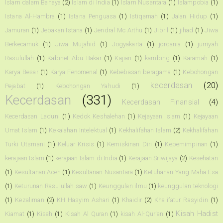
Islam dalam Bahaya
(2)
Islam di India
(1)
Islam Nusantara
(1)
Islampobia
(1)
Istana Al-Hambra
(1)
Istana Penguasa
(1)
Istiqamah
(1)
Jalan Hidup
(1)
Jamuran
(1)
Jebakan Istana
(1)
Jendral Mc Arthu
(1)
Jibril
(1)
jihad
(1)
Jiwa
Berkecamuk
(1)
Jiwa Mujahid
(1)
Jogyakarta
(1)
jordania
(1)
jurriyah
Rasulullah
(1)
Kabinet Abu Bakar
(1)
Kajian
(1)
kambing
(1)
Karamah
(1)
Karya Besar
(1)
Karya Fenomenal
(1)
Kebebasan beragama
(1)
Kebohongan
kecerdasan
(20)
Pejabat
(1)
Kebohongan Yahudi
(1)
Kecerdasan
(331)
Kecerdasan Finansial
(4)
Kecerdasan Laduni
(1)
Kedok Keshalehan
(1)
Kejayaan Islam
(1)
Kejayaan
Umat Islam
(1)
Kekalahan Intelektual
(1)
Kekhalifahan Islam
(2)
Kekhalifahan
Turki Utsmani
(1)
Keluar Krisis
(1)
Kemiskinan Diri
(1)
Kepemimpinan
(1)
kerajaan Islam
(1)
kerajaan Islam di India
(1)
Kerajaan Sriwijaya
(2)
Kesehatan
(1)
Kesultanan Aceh
(1)
Kesultanan Nusantara
(1)
Ketuhanan Yang Maha Esa
(1)
Keturunan Rasulullah saw
(1)
Keunggulan ilmu
(1)
keunggulan teknologi
(1)
Kezaliman
(2)
KH Hasyim Ashari
(1)
Khaidir
(2)
Khalifatur Rasyidin
(1)
Kisah Hadist
Kiamat
(1)
Kisah
(1)
Kisah Al Quran
(1)
kisah Al-Qur'an
(1)