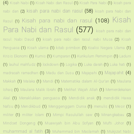
(4)
Kisah Nabi
(1)
Kisah Nabi dan Rasul
(1)
Kisah Para Nabi
(1)
kisah para
kisah para nabi dan rasul
(58)
nabi dan
(2)
kisah para Nabi dan
Kisah
Kisah para nabi dan rasul
(108)
Rasul
(1)
Para Nabi dan Rasul
(577)
kisah para nabi dan
rasul. Nabi Daud
(1)
kisah para nabi dan rasul. nabi Musa
(2)
Kisah
Penguasa
(1)
Kisah ulama
(1)
kitab primbon
(1)
Koalisi Negara Ulama
(1)
Krisis Ekonomi
(1)
Kumis
(1)
Kumparan
(1)
Kurikulum Pemimpin
(1)
Laduni
(1)
lauhul mahfudz
(1)
lockdown
(1)
Logika
(1)
Luka darah
(1)
Luka hati
(1)
Majapahit
(4)
madrasah ramadhan
(1)
Madu dan Susu
(1)
Majapahi
(1)
Makkah
(1)
Malaka
(1)
Mandi
(1)
Matematika dalam Al-Qur'an
(1)
Maulana
Ishaq
(1)
Maulana Malik Ibrahi
(1)
Melihat Wajah Allah
(1)
Memerdekakan
Akal
(1)
Menaklukkan penguasa
(1)
Mendidik anak
(1)
mendidik Hawa
Nafsu
(1)
Mendikbud
(1)
Menggenggam Dunia
(1)
menulis
(1)
Mesir
(1)
militer
(1)
militer Islam
(1)
Mimpi Rasulullah saw
(1)
Minangkabau
(2)
Mindset Dongeng
(1)
Muawiyah bin Abu Sofyan
(1)
Mufti Johor
(1)
muhammad al fatih
(3)
Muhammad bin Maslamah
(1)
Mukjizat Nabi