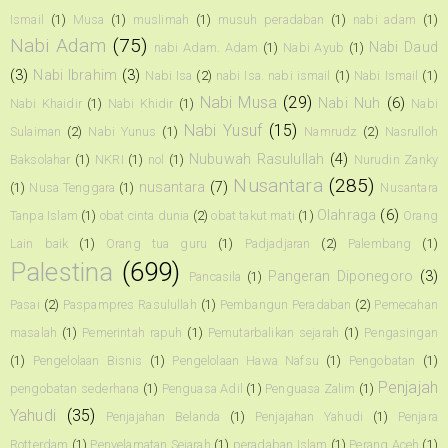
Ismail
(1)
Musa
(1)
muslimah
(1)
musuh peradaban
(1)
nabi adam
(1)
Nabi Adam
(75)
Nabi Daud
nabi Adam. Adam
(1)
Nabi Ayub
(1)
(3)
Nabi Ibrahim
(3)
Nabi Isa
(2)
nabi Isa. nabi ismail
(1)
Nabi Ismail
(1)
Nabi Musa
(29)
Nabi Nuh
(6)
Nabi Khaidir
(1)
Nabi Khidir
(1)
Nabi
Nabi Yusuf
(15)
Sulaiman
(2)
Nabi Yunus
(1)
Namrudz
(2)
Nasrulloh
Nubuwah Rasulullah
(4)
Baksolahar
(1)
NKRI
(1)
nol
(1)
Nurudin Zanky
Nusantara
(285)
nusantara
(7)
(1)
Nusa Tenggara
(1)
Nusantara
Olahraga
(6)
Tanpa Islam
(1)
obat cinta dunia
(2)
obat takut mati
(1)
Orang
Lain baik
(1)
Orang tua guru
(1)
Padjadjaran
(2)
Palembang
(1)
Palestina
(699)
Pangeran Diponegoro
(3)
Pancasila
(1)
Pasai
(2)
Paspampres Rasulullah
(1)
Pembangun Peradaban
(2)
Pemecahan
masalah
(1)
Pemerintah rapuh
(1)
Pemutarbalikan sejarah
(1)
Pengasingan
(1)
Pengelolaan Bisnis
(1)
Pengelolaan Hawa Nafsu
(1)
Pengobatan
(1)
Penjajah
pengobatan sederhana
(1)
Penguasa Adil
(1)
Penguasa Zalim
(1)
Yahudi
(35)
Penjajahan Belanda
(1)
Penjajahan Yahudi
(1)
Penjara
Rotterdam
(1)
Penyelamatan Sejarah
(1)
peradaban Islam
(1)
Perang Aceh
(1)