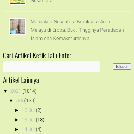
Nusantara
Manuskrip Nusantara Beraksara Arab
Melayu di Eropa, Bukti Tingginya Peradaban
Islam dan Kemakmurannya
Cari Artikel Ketik Lalu Enter
Artikel Lainnya
2021
(1014)
▼
Juli
(130)
▼
12 Jul
(2)
►
13 Jul
(18)
►
14 Jul
(4)
►