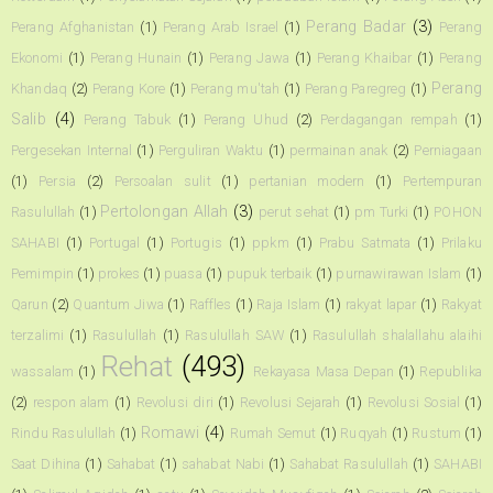
Perang Badar
(3)
Perang Afghanistan
(1)
Perang Arab Israel
(1)
Perang
Ekonomi
(1)
Perang Hunain
(1)
Perang Jawa
(1)
Perang Khaibar
(1)
Perang
Perang
Khandaq
(2)
Perang Kore
(1)
Perang mu'tah
(1)
Perang Paregreg
(1)
Salib
(4)
Perang Tabuk
(1)
Perang Uhud
(2)
Perdagangan rempah
(1)
Pergesekan Internal
(1)
Perguliran Waktu
(1)
permainan anak
(2)
Perniagaan
(1)
Persia
(2)
Persoalan sulit
(1)
pertanian modern
(1)
Pertempuran
Pertolongan Allah
(3)
Rasulullah
(1)
perut sehat
(1)
pm Turki
(1)
POHON
SAHABI
(1)
Portugal
(1)
Portugis
(1)
ppkm
(1)
Prabu Satmata
(1)
Prilaku
Pemimpin
(1)
prokes
(1)
puasa
(1)
pupuk terbaik
(1)
purnawirawan Islam
(1)
Qarun
(2)
Quantum Jiwa
(1)
Raffles
(1)
Raja Islam
(1)
rakyat lapar
(1)
Rakyat
terzalimi
(1)
Rasulullah
(1)
Rasulullah SAW
(1)
Rasulullah shalallahu alaihi
Rehat
(493)
wassalam
(1)
Rekayasa Masa Depan
(1)
Republika
(2)
respon alam
(1)
Revolusi diri
(1)
Revolusi Sejarah
(1)
Revolusi Sosial
(1)
Romawi
(4)
Rindu Rasulullah
(1)
Rumah Semut
(1)
Ruqyah
(1)
Rustum
(1)
Saat Dihina
(1)
Sahabat
(1)
sahabat Nabi
(1)
Sahabat Rasulullah
(1)
SAHABI