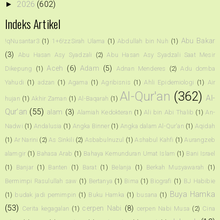
2026
(602)
►
Indeks Artikel
Abu Bakar
!qNusantar3
(1)
1+6!zzSirah Ulama
(1)
Abdullah bin Nuh
(1)
(3)
Abu Hasan Asy Syadzali
(2)
Abu Hasan Asy Syadzali Saat Mesir
Aceh
(6)
Adam
(5)
Dikepung
(1)
Adnan Menderes
(2)
Adu domba
Yahudi
(1)
adzan
(1)
Agama
(1)
Agribisnis
(1)
Ahli Epidemiologi
(1)
Air
Al-Qur'an
(362)
Al-
hujan
(1)
Akhir Zaman
(1)
Al-Baqarah
(1)
Qur’an
(55)
alam
(3)
Alamiah Kedokteran
(1)
Ali bin Abi Thalib
(1)
An-
Nadwi
(1)
Andalusia
(1)
Angka Binner
(1)
Angka dalam Al-Qur'an
(1)
Aqidah
(1)
Ar Narini
(2)
As Sinkili
(2)
Asbabulnuzul
(1)
Ashabul Kahfi
(1)
Aurangzeb
alamgir
(1)
Bahasa Arab
(1)
Bahaya Kemunduran Umat Islam
(1)
Bani Israel
(1)
Banjar
(1)
Banten
(1)
Barat
(1)
Belanja
(1)
Berkah Musyawarah
(1)
Bermimpi Rasulullah saw
(1)
Bertanya
(1)
Bima
(1)
Biografi
(1)
BJ Habibie
Buya Hamka
(1)
budak jadi pemimpin
(1)
Buku Hamka
(1)
busana
(1)
(53)
cerpen Nabi
(8)
Cerita kegagalan
(1)
cerpen Nabi Musa
(2)
Cina