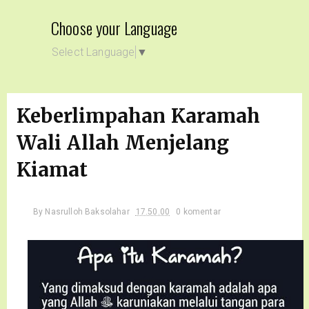
Choose your Language
Select Language
▼
Keberlimpahan Karamah
Wali Allah Menjelang
Kiamat
By
Nasrulloh Baksolahar
17.50.00
0 komentar