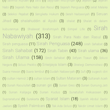
(1)
Salimul Aqidah
(1)
satu
(1)
Sayyidah Musyfiqah
(1)
Sejarah
(2)
Sejarah
Nabi
(1)
Sejarah Para Nabi dan Rasul
(1)
Sejarah Penguasa
(1)
selat Malaka
Seruan
(2)
Seleksi Pejabat
(1)
Sengketa Hukum
(1)
Serah Nabawiyah
(1)
Jihad
(3)
shalahuddin al Ayubi
(3)
shalat
(1)
Shalat di dalam
Sirah
kuburannya
(1)
Shalawat Ibrahimiyah
(1)
Simpel Life
(1)
Nabawiyah
(313)
Sirah Para Nabi dan Rasul
(3)
Sirah Penguasa
(248)
Sirah penguasa
(11)
sirah Sahabat
(2)
Sirah Sahabat
(172)
Sirah Tabiin
(43)
Sirah ulama
(36)
Sirah Ulama
(158)
Siroh Sahabat
(1)
Sofyan Tsauri
(1)
Solusi
Sriwijaya Islam
(3)
Negara
(1)
Solusi Praktis
(1)
Strategi Demonstrasi
(1)
Suara Hewan
(1)
Suara lembut
(1)
Sudah Nabawiyah
(1)
Sufi
(1)
sugesti diri
Sultan Mataram
(3)
(1)
sultan Hamid 2
(1)
sultan Islam
(1)
Sultanah Aceh
sunan giri
(3)
(1)
Sunah Rasulullah
(2)
Sunan Gresi
(1)
Sunan Gunung Jati
(1)
Sunan Kalijaga
(1)
Sunan Kudus
(2)
Sunatullah Kekuasaan
(1)
Syariat Islam
(18)
Supranatural
(1)
Surakarta
(1)
Syeikh Abdul Qadir
Syeikh Palimbani
(3)
Jaelani
(2)
Tak Ada Solusi
(1)
Takdir Umat Islam
(1)