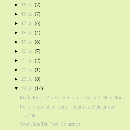
15 Jul
(2)
►
16 Jul
(7)
►
17 Jul
(6)
►
18 Jul
(4)
►
19 Jul
(6)
►
20 Jul
(7)
►
21 Jul
(2)
►
22 Jul
(1)
►
23 Jul
(8)
►
24 Jul
(14)
▼
Mufti Johor, Misi Penyelamatan Sejarah Nusantara
Pertolongan Allah pada Penguasa, Belajar dari
Umar...
Saat Akal Tak Tahu Solusinya