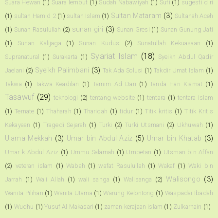
Suara Hewan
(1)
Suara lembut
(1)
Sudah Nabawiyah
(1)
Sufi
(1)
sugesti diri
Sultan Mataram
(3)
(1)
sultan Hamid 2
(1)
sultan Islam
(1)
Sultanah Aceh
sunan giri
(3)
(1)
Sunah Rasulullah
(2)
Sunan Gresi
(1)
Sunan Gunung Jati
(1)
Sunan Kalijaga
(1)
Sunan Kudus
(2)
Sunatullah Kekuasaan
(1)
Syariat Islam
(18)
Supranatural
(1)
Surakarta
(1)
Syeikh Abdul Qadir
Syeikh Palimbani
(3)
Jaelani
(2)
Tak Ada Solusi
(1)
Takdir Umat Islam
(1)
Takwa
(1)
Takwa Keadilan
(1)
Tamim Ad Dari
(1)
Tanda Hari Kiamat
(1)
Tasawuf
(29)
teknologi
(2)
tentang website
(1)
tentara
(1)
tentara Islam
(1)
Ternate
(1)
Thaharah
(1)
Thariqah
(1)
tidur
(1)
Titik kritis
(1)
Titik Kritis
Kekayaan
(1)
Tragedi Sejarah
(1)
Turki
(2)
Turki Utsmani
(2)
Ukhuwah
(1)
Ulama Mekkah
(3)
Umar bin Abdul Aziz
(5)
Umar bin Khatab
(3)
Umar k Abdul Aziz
(1)
Ummu Salamah
(1)
Umpetan
(1)
Utsman bin Affan
(2)
veteran islam
(1)
Wabah
(1)
wafat Rasulullah
(1)
Wakaf
(1)
Waki bin
Walisongo
(3)
Jarrah
(1)
Wali Allah
(1)
wali sanga
(1)
Walisanga
(2)
Wanita Pilihan
(1)
Wanita Utama
(1)
Warung Kelontong
(1)
Waspadai Ibadah
(1)
Wudhu
(1)
Yusuf Al Makasari
(1)
zaman kerajaan islam
(1)
Zulkarnain
(1)