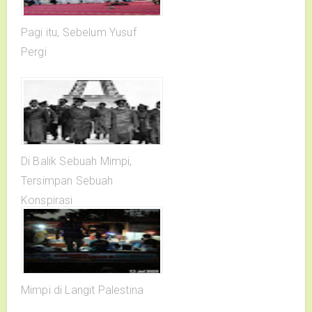
Pagi itu, Sebelum Yusuf
Pergi
Di Balik Sebuah Mimpi,
Tersimpan Sebuah
Konspirasi
Mimpi di Langit Palestina