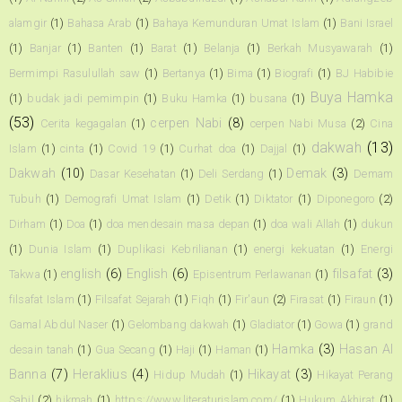
alamgir
(1)
Bahasa Arab
(1)
Bahaya Kemunduran Umat Islam
(1)
Bani Israel
(1)
Banjar
(1)
Banten
(1)
Barat
(1)
Belanja
(1)
Berkah Musyawarah
(1)
Bermimpi Rasulullah saw
(1)
Bertanya
(1)
Bima
(1)
Biografi
(1)
BJ Habibie
Buya Hamka
(1)
budak jadi pemimpin
(1)
Buku Hamka
(1)
busana
(1)
(53)
cerpen Nabi
(8)
Cerita kegagalan
(1)
cerpen Nabi Musa
(2)
Cina
dakwah
(13)
Islam
(1)
cinta
(1)
Covid 19
(1)
Curhat doa
(1)
Dajjal
(1)
Dakwah
(10)
Demak
(3)
Dasar Kesehatan
(1)
Deli Serdang
(1)
Demam
Tubuh
(1)
Demografi Umat Islam
(1)
Detik
(1)
Diktator
(1)
Diponegoro
(2)
Dirham
(1)
Doa
(1)
doa mendesain masa depan
(1)
doa wali Allah
(1)
dukun
(1)
Dunia Islam
(1)
Duplikasi Kebrilianan
(1)
energi kekuatan
(1)
Energi
english
(6)
English
(6)
filsafat
(3)
Takwa
(1)
Episentrum Perlawanan
(1)
filsafat Islam
(1)
Filsafat Sejarah
(1)
Fiqh
(1)
Fir'aun
(2)
Firasat
(1)
Firaun
(1)
Gamal Abdul Naser
(1)
Gelombang dakwah
(1)
Gladiator
(1)
Gowa
(1)
grand
Hamka
(3)
Hasan Al
desain tanah
(1)
Gua Secang
(1)
Haji
(1)
Haman
(1)
Banna
(7)
Heraklius
(4)
Hikayat
(3)
Hidup Mudah
(1)
Hikayat Perang
Sabil
(2)
hikmah
(1)
https://www.literaturislam.com/
(1)
Hukum Akhirat
(1)