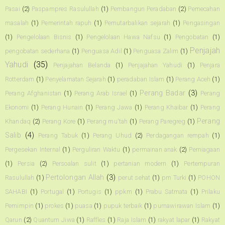
Pasai
(2)
Paspampres Rasulullah
(1)
Pembangun Peradaban
(2)
Pemecahan
masalah
(1)
Pemerintah rapuh
(1)
Pemutarbalikan sejarah
(1)
Pengasingan
(1)
Pengelolaan Bisnis
(1)
Pengelolaan Hawa Nafsu
(1)
Pengobatan
(1)
Penjajah
pengobatan sederhana
(1)
Penguasa Adil
(1)
Penguasa Zalim
(1)
Yahudi
(35)
Penjajahan Belanda
(1)
Penjajahan Yahudi
(1)
Penjara
Rotterdam
(1)
Penyelamatan Sejarah
(1)
peradaban Islam
(1)
Perang Aceh
(1)
Perang Badar
(3)
Perang Afghanistan
(1)
Perang Arab Israel
(1)
Perang
Ekonomi
(1)
Perang Hunain
(1)
Perang Jawa
(1)
Perang Khaibar
(1)
Perang
Perang
Khandaq
(2)
Perang Kore
(1)
Perang mu'tah
(1)
Perang Paregreg
(1)
Salib
(4)
Perang Tabuk
(1)
Perang Uhud
(2)
Perdagangan rempah
(1)
Pergesekan Internal
(1)
Perguliran Waktu
(1)
permainan anak
(2)
Perniagaan
(1)
Persia
(2)
Persoalan sulit
(1)
pertanian modern
(1)
Pertempuran
Pertolongan Allah
(3)
Rasulullah
(1)
perut sehat
(1)
pm Turki
(1)
POHON
SAHABI
(1)
Portugal
(1)
Portugis
(1)
ppkm
(1)
Prabu Satmata
(1)
Prilaku
Pemimpin
(1)
prokes
(1)
puasa
(1)
pupuk terbaik
(1)
purnawirawan Islam
(1)
Qarun
(2)
Quantum Jiwa
(1)
Raffles
(1)
Raja Islam
(1)
rakyat lapar
(1)
Rakyat