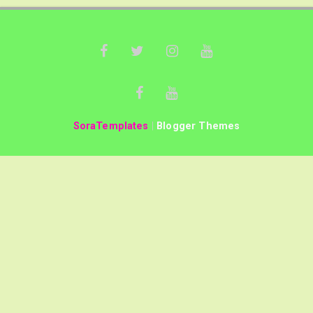
SoraTemplates
|
Blogger Themes