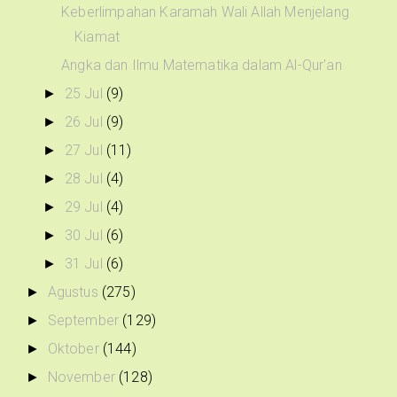
Keberlimpahan Karamah Wali Allah Menjelang
Kiamat
Angka dan Ilmu Matematika dalam Al-Qur'an
25 Jul
(9)
►
26 Jul
(9)
►
27 Jul
(11)
►
28 Jul
(4)
►
29 Jul
(4)
►
30 Jul
(6)
►
31 Jul
(6)
►
Agustus
(275)
►
September
(129)
►
Oktober
(144)
►
November
(128)
►