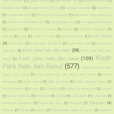
Turki Utsmani
(1)
Keluar Krisis
(1)
Kemiskinan Diri
(1)
Kepemimpinan
(1)
kerajaan Islam
(1)
kerajaan Islam di India
(1)
Kerajaan Sriwijaya
(2)
Kesehatan
(1)
Kesultanan Aceh
(1)
Kesultanan Nusantara
(1)
Ketuhanan Yang Maha Esa
(1)
Keturunan Rasulullah saw
(1)
Keunggulan ilmu
(1)
keunggulan teknologi
(1)
Kezaliman
(2)
KH Hasyim Ashari
(1)
Khaidir
(2)
Khalifatur Rasyidin
(1)
Kisah Hadist
Kiamat
(1)
Kisah
(1)
Kisah Al Quran
(1)
kisah Al-Qur'an
(1)
(4)
Kisah Nabi
(1)
Kisah Nabi dan Rasul
(1)
Kisah Para Nabi
(1)
kisah para
kisah para nabi dan rasul
(58)
nabi dan
(2)
kisah para Nabi dan
Kisah
Kisah para nabi dan rasul
(109)
Rasul
(1)
Para Nabi dan Rasul
(577)
kisah para nabi dan
rasul. Nabi Daud
(1)
kisah para nabi dan rasul. nabi Musa
(2)
Kisah
Penguasa
(1)
Kisah ulama
(1)
kitab primbon
(1)
Koalisi Negara Ulama
(1)
Krisis Ekonomi
(1)
Kumis
(1)
Kumparan
(1)
Kurikulum Pemimpin
(1)
Laduni
(1)
lauhul mahfudz
(1)
lockdown
(1)
Logika
(1)
Luka darah
(1)
Luka hati
(1)
Majapahit
(4)
madrasah ramadhan
(1)
Madu dan Susu
(1)
Majapahi
(1)
Makkah
(1)
Malaka
(1)
Mandi
(1)
Matematika dalam Al-Qur'an
(1)
Maulana