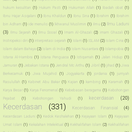
hukum kesulitan
(1)
Hukum Pasti
(1)
Hukuman Allah
(1)
Ibadah obat
(1)
Ibnu Hajar Asqalani
(1)
Ibnu Khaldun
(1)
Ibnu Sina
(1)
Ibrahim
(1)
Ibrahim
Ilmu Laduni
bin Adham
(1)
ide menulis
(1)
Ikhwanul Muslimin
(1)
ilmu
(2)
(3)
Ilmu Sejarah
(1)
Ilmu Sosial
(1)
Imam Al-Ghazali
(2)
imam Ghazali
(1)
Instropeksi diri
(1)
interpretasi sejarah
(1)
Islam
(1)
ISLAM
(2)
Islam Cina
(1)
Islam dalam Bahaya
(2)
Islam di India
(1)
Islam Nusantara
(1)
Islampobia
(1)
Istana Al-Hambra
(1)
Istana Penguasa
(1)
Istiqamah
(1)
Jalan Hidup
(1)
Jamuran
(1)
Jebakan Istana
(1)
Jendral Mc Arthu
(1)
Jibril
(1)
jihad
(1)
Jiwa
Berkecamuk
(1)
Jiwa Mujahid
(1)
Jogyakarta
(1)
jordania
(1)
jurriyah
Rasulullah
(1)
Kabinet Abu Bakar
(1)
Kajian
(1)
kambing
(1)
Karamah
(1)
Karya Besar
(1)
Karya Fenomenal
(1)
Kebebasan beragama
(1)
Kebohongan
kecerdasan
(20)
Pejabat
(1)
Kebohongan Yahudi
(1)
Kecerdasan
(331)
Kecerdasan Finansial
(4)
Kecerdasan Laduni
(1)
Kedok Keshalehan
(1)
Kejayaan Islam
(1)
Kejayaan
Umat Islam
(1)
Kekalahan Intelektual
(1)
Kekhalifahan Islam
(2)
Kekhalifahan