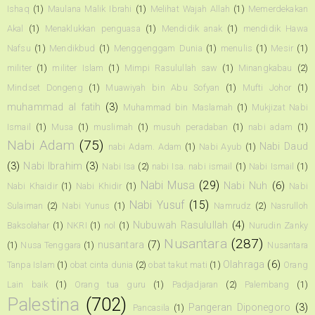
Ishaq
(1)
Maulana Malik Ibrahi
(1)
Melihat Wajah Allah
(1)
Memerdekakan
Akal
(1)
Menaklukkan penguasa
(1)
Mendidik anak
(1)
mendidik Hawa
Nafsu
(1)
Mendikbud
(1)
Menggenggam Dunia
(1)
menulis
(1)
Mesir
(1)
militer
(1)
militer Islam
(1)
Mimpi Rasulullah saw
(1)
Minangkabau
(2)
Mindset Dongeng
(1)
Muawiyah bin Abu Sofyan
(1)
Mufti Johor
(1)
muhammad al fatih
(3)
Muhammad bin Maslamah
(1)
Mukjizat Nabi
Ismail
(1)
Musa
(1)
muslimah
(1)
musuh peradaban
(1)
nabi adam
(1)
Nabi Adam
(75)
Nabi Daud
nabi Adam. Adam
(1)
Nabi Ayub
(1)
(3)
Nabi Ibrahim
(3)
Nabi Isa
(2)
nabi Isa. nabi ismail
(1)
Nabi Ismail
(1)
Nabi Musa
(29)
Nabi Nuh
(6)
Nabi Khaidir
(1)
Nabi Khidir
(1)
Nabi
Nabi Yusuf
(15)
Sulaiman
(2)
Nabi Yunus
(1)
Namrudz
(2)
Nasrulloh
Nubuwah Rasulullah
(4)
Baksolahar
(1)
NKRI
(1)
nol
(1)
Nurudin Zanky
Nusantara
(287)
nusantara
(7)
(1)
Nusa Tenggara
(1)
Nusantara
Olahraga
(6)
Tanpa Islam
(1)
obat cinta dunia
(2)
obat takut mati
(1)
Orang
Lain baik
(1)
Orang tua guru
(1)
Padjadjaran
(2)
Palembang
(1)
Palestina
(702)
Pangeran Diponegoro
(3)
Pancasila
(1)