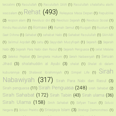
terzalimi
(1)
Rasulullah
(1)
Rasulullah SAW
(1)
Rasulullah shalallahu alaihi
Rehat
(493)
wassalam
(1)
Rekayasa Masa Depan
(1)
Republika
(2)
respon alam
(1)
Revolusi diri
(1)
Revolusi Sejarah
(1)
Revolusi Sosial
(1)
Romawi
(4)
Rindu Rasulullah
(1)
Rumah Semut
(1)
Ruqyah
(1)
Rustum
(1)
Saat Dihina
(1)
Sahabat
(1)
sahabat Nabi
(1)
Sahabat Rasulullah
(1)
SAHABI
(1)
Salimul Aqidah
(1)
satu
(1)
Sayyidah Musyfiqah
(1)
Sejarah
(2)
Sejarah
Nabi
(1)
Sejarah Para Nabi dan Rasul
(1)
Sejarah Penguasa
(1)
selat Malaka
Seruan
(2)
Seleksi Pejabat
(1)
Sengketa Hukum
(1)
Serah Nabawiyah
(1)
Jihad
(3)
shalahuddin al Ayubi
(3)
shalat
(1)
Shalat di dalam
Sirah
kuburannya
(1)
Shalawat Ibrahimiyah
(1)
Simpel Life
(1)
Nabawiyah
(317)
Sirah Para Nabi dan Rasul
(3)
Sirah Penguasa
(248)
Sirah penguasa
(11)
sirah Sahabat
(2)
Sirah Sahabat
(172)
Sirah Tabiin
(43)
Sirah ulama
(36)
Sirah Ulama
(158)
Siroh Sahabat
(1)
Sofyan Tsauri
(1)
Solusi
Sriwijaya Islam
(3)
Negara
(1)
Solusi Praktis
(1)
Strategi Demonstrasi
(1)