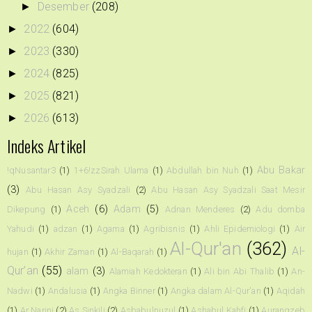
Desember
(208)
►
2022
(604)
►
2023
(330)
►
2024
(825)
►
2025
(821)
►
2026
(613)
►
Indeks Artikel
Abu Bakar
!qNusantar3
(1)
1+6!zzSirah Ulama
(1)
Abdullah bin Nuh
(1)
(3)
Abu Hasan Asy Syadzali
(2)
Abu Hasan Asy Syadzali Saat Mesir
Aceh
(6)
Adam
(5)
Dikepung
(1)
Adnan Menderes
(2)
Adu domba
Yahudi
(1)
adzan
(1)
Agama
(1)
Agribisnis
(1)
Ahli Epidemiologi
(1)
Air
Al-Qur'an
(362)
Al-
hujan
(1)
Akhir Zaman
(1)
Al-Baqarah
(1)
Qur’an
(55)
alam
(3)
Alamiah Kedokteran
(1)
Ali bin Abi Thalib
(1)
An-
Nadwi
(1)
Andalusia
(1)
Angka Binner
(1)
Angka dalam Al-Qur'an
(1)
Aqidah
(1)
Ar Narini
(2)
As Sinkili
(2)
Asbabulnuzul
(1)
Ashabul Kahfi
(1)
Aurangzeb