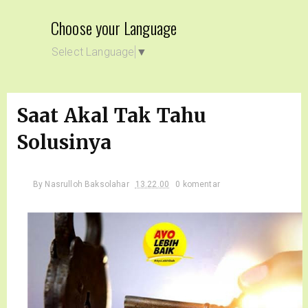
Choose your Language
Select Language
▼
Saat Akal Tak Tahu
Solusinya
By
Nasrulloh Baksolahar
13.22.00
0 komentar