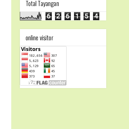
Total Tayangan
6
2
6
1
5
4
online visitor