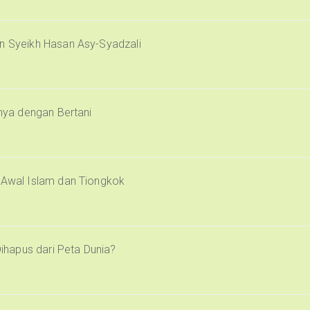
an Syeikh Hasan Asy-Syadzali
inya dengan Bertani
i Awal Islam dan Tiongkok
Dihapus dari Peta Dunia?