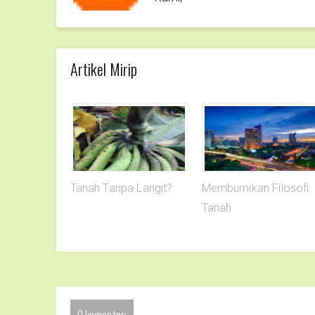
Artikel Mirip
Tanah Tanpa Langit?
Membumikan Filosofi
Tanah
0 komentar: