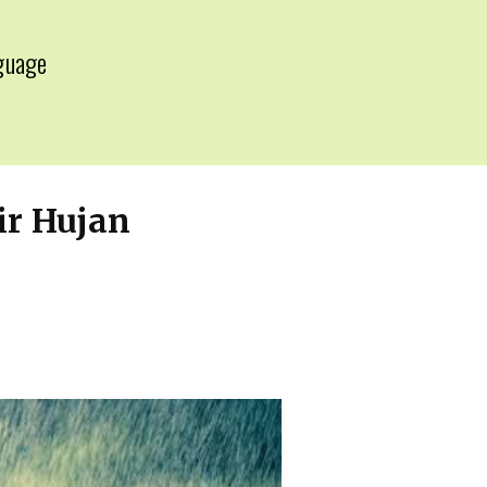
guage
▼
ir Hujan