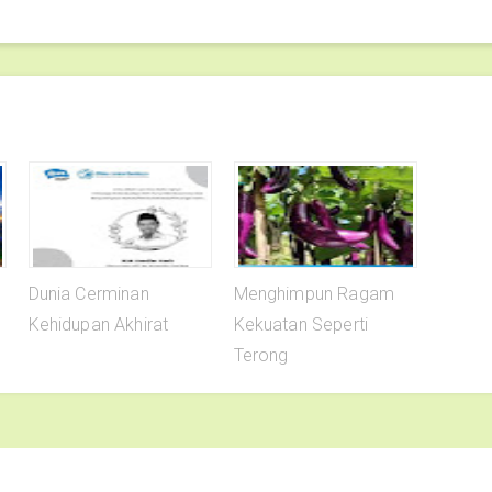
Dunia Cerminan
Menghimpun Ragam
Kehidupan Akhirat
Kekuatan Seperti
Terong