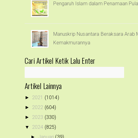
Pengaruh Islam dalam Penamaan Pula
Manuskrip Nusantara Beraksara Arab M
Kemakmurannya
Cari Artikel Ketik Lalu Enter
Artikel Lainnya
2021
(1014)
►
2022
(604)
►
2023
(330)
►
2024
(825)
▼
Januari
(39)
►