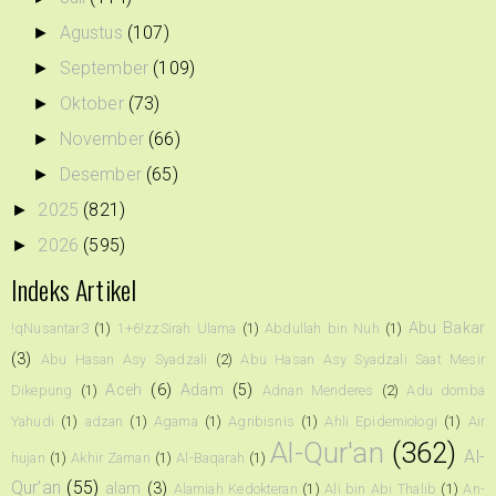
Agustus
(107)
►
September
(109)
►
Oktober
(73)
►
November
(66)
►
Desember
(65)
►
2025
(821)
►
2026
(595)
►
Indeks Artikel
Abu Bakar
!qNusantar3
(1)
1+6!zzSirah Ulama
(1)
Abdullah bin Nuh
(1)
(3)
Abu Hasan Asy Syadzali
(2)
Abu Hasan Asy Syadzali Saat Mesir
Aceh
(6)
Adam
(5)
Dikepung
(1)
Adnan Menderes
(2)
Adu domba
Yahudi
(1)
adzan
(1)
Agama
(1)
Agribisnis
(1)
Ahli Epidemiologi
(1)
Air
Al-Qur'an
(362)
Al-
hujan
(1)
Akhir Zaman
(1)
Al-Baqarah
(1)
Qur’an
(55)
alam
(3)
Alamiah Kedokteran
(1)
Ali bin Abi Thalib
(1)
An-