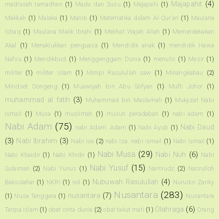
Majapahit
(4)
madrasah ramadhan
(1)
Madu dan Susu
(1)
Majapahi
(1)
Makkah
(1)
Malaka
(1)
Mandi
(1)
Matematika dalam Al-Qur'an
(1)
Maulana
Ishaq
(1)
Maulana Malik Ibrahi
(1)
Melihat Wajah Allah
(1)
Memerdekakan
Akal
(1)
Menaklukkan penguasa
(1)
Mendidik anak
(1)
mendidik Hawa
Nafsu
(1)
Mendikbud
(1)
Menggenggam Dunia
(1)
menulis
(1)
Mesir
(1)
militer
(1)
militer Islam
(1)
Mimpi Rasulullah saw
(1)
Minangkabau
(2)
Mindset Dongeng
(1)
Muawiyah bin Abu Sofyan
(1)
Mufti Johor
(1)
muhammad al fatih
(3)
Muhammad bin Maslamah
(1)
Mukjizat Nabi
Ismail
(1)
Musa
(1)
muslimah
(1)
musuh peradaban
(1)
nabi adam
(1)
Nabi Adam
(75)
Nabi Daud
nabi Adam. Adam
(1)
Nabi Ayub
(1)
(3)
Nabi Ibrahim
(3)
Nabi Isa
(2)
nabi Isa. nabi ismail
(1)
Nabi Ismail
(1)
Nabi Musa
(29)
Nabi Nuh
(6)
Nabi Khaidir
(1)
Nabi Khidir
(1)
Nabi
Nabi Yusuf
(15)
Sulaiman
(2)
Nabi Yunus
(1)
Namrudz
(2)
Nasrulloh
Nubuwah Rasulullah
(4)
Baksolahar
(1)
NKRI
(1)
nol
(1)
Nurudin Zanky
Nusantara
(283)
nusantara
(7)
(1)
Nusa Tenggara
(1)
Nusantara
Olahraga
(6)
Tanpa Islam
(1)
obat cinta dunia
(2)
obat takut mati
(1)
Orang