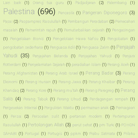
Lain baik
(1)
Orang tua guru
(1)
Padjadjaran
(2)
Palembang
(1)
Palestina
(696)
Pangeran Diponegoro
(3)
Pancasila
(1)
Pasai
(2)
Paspampres Rasulullah
(1)
Pembangun Peradaban
(2)
Pemecahan
masalah
(1)
Pemerintah rapuh
(1)
Pemutarbalikan sejarah
(1)
Pengasingan
(1)
Pengelolaan Bisnis
(1)
Pengelolaan Hawa Nafsu
(1)
Pengobatan
(1)
Penjajah
pengobatan sederhana
(1)
Penguasa Adil
(1)
Penguasa Zalim
(1)
Yahudi
(35)
Penjajahan Belanda
(1)
Penjajahan Yahudi
(1)
Penjara
Rotterdam
(1)
Penyelamatan Sejarah
(1)
peradaban Islam
(1)
Perang Aceh
(1)
Perang Badar
(3)
Perang Afghanistan
(1)
Perang Arab Israel
(1)
Perang
Ekonomi
(1)
Perang Hunain
(1)
Perang Jawa
(1)
Perang Khaibar
(1)
Perang
Perang
Khandaq
(2)
Perang Kore
(1)
Perang mu'tah
(1)
Perang Paregreg
(1)
Salib
(4)
Perang Tabuk
(1)
Perang Uhud
(2)
Perdagangan rempah
(1)
Pergesekan Internal
(1)
Perguliran Waktu
(1)
permainan anak
(2)
Perniagaan
(1)
Persia
(2)
Persoalan sulit
(1)
pertanian modern
(1)
Pertempuran
Pertolongan Allah
(3)
Rasulullah
(1)
perut sehat
(1)
pm Turki
(1)
POHON
SAHABI
(1)
Portugal
(1)
Portugis
(1)
ppkm
(1)
Prabu Satmata
(1)
Prilaku