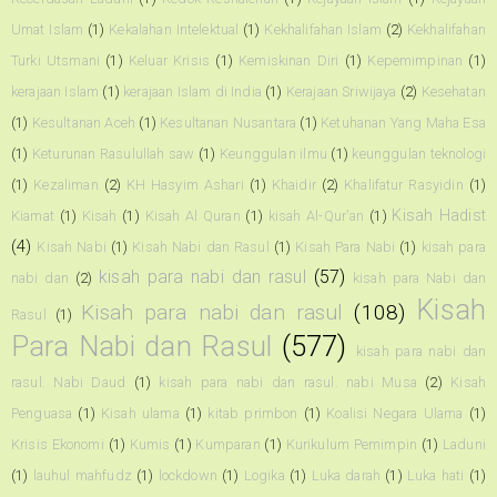
Umat Islam
(1)
Kekalahan Intelektual
(1)
Kekhalifahan Islam
(2)
Kekhalifahan
Turki Utsmani
(1)
Keluar Krisis
(1)
Kemiskinan Diri
(1)
Kepemimpinan
(1)
kerajaan Islam
(1)
kerajaan Islam di India
(1)
Kerajaan Sriwijaya
(2)
Kesehatan
(1)
Kesultanan Aceh
(1)
Kesultanan Nusantara
(1)
Ketuhanan Yang Maha Esa
(1)
Keturunan Rasulullah saw
(1)
Keunggulan ilmu
(1)
keunggulan teknologi
(1)
Kezaliman
(2)
KH Hasyim Ashari
(1)
Khaidir
(2)
Khalifatur Rasyidin
(1)
Kisah Hadist
Kiamat
(1)
Kisah
(1)
Kisah Al Quran
(1)
kisah Al-Qur'an
(1)
(4)
Kisah Nabi
(1)
Kisah Nabi dan Rasul
(1)
Kisah Para Nabi
(1)
kisah para
kisah para nabi dan rasul
(57)
nabi dan
(2)
kisah para Nabi dan
Kisah
Kisah para nabi dan rasul
(108)
Rasul
(1)
Para Nabi dan Rasul
(577)
kisah para nabi dan
rasul. Nabi Daud
(1)
kisah para nabi dan rasul. nabi Musa
(2)
Kisah
Penguasa
(1)
Kisah ulama
(1)
kitab primbon
(1)
Koalisi Negara Ulama
(1)
Krisis Ekonomi
(1)
Kumis
(1)
Kumparan
(1)
Kurikulum Pemimpin
(1)
Laduni
(1)
lauhul mahfudz
(1)
lockdown
(1)
Logika
(1)
Luka darah
(1)
Luka hati
(1)