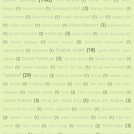
Siroh Sahabat
(1)
Sofyan Tsauri
(1)
Solusi
Sriwijaya Islam
(3)
Negara
(1)
Solusi Praktis
(1)
Strategi Demonstrasi
(1)
Suara Hewan
(1)
Suara lembut
(1)
Sudah Nabawiyah
(1)
Sufi
(1)
sugesti diri
Sultan Mataram
(3)
(1)
sultan Hamid 2
(1)
sultan Islam
(1)
Sultanah Aceh
sunan giri
(3)
(1)
Sunah Rasulullah
(2)
Sunan Gresi
(1)
Sunan Gunung Jati
(1)
Sunan Kalijaga
(1)
Sunan Kudus
(2)
Sunatullah Kekuasaan
(1)
Syariat Islam
(18)
Supranatural
(1)
Surakarta
(1)
Syeikh Abdul Qadir
Syeikh Palimbani
(3)
Jaelani
(2)
Tak Ada Solusi
(1)
Takdir Umat Islam
(1)
Takwa
(1)
Takwa Keadilan
(1)
Tamim Ad Dari
(1)
Tanda Hari Kiamat
(1)
Tasawuf
(29)
teknologi
(2)
tentang website
(1)
tentara
(1)
tentara Islam
(1)
Ternate
(1)
Thaharah
(1)
Thariqah
(1)
tidur
(1)
Titik kritis
(1)
Titik Kritis
Kekayaan
(1)
Tragedi Sejarah
(1)
Turki
(2)
Turki Utsmani
(2)
Ukhuwah
(1)
Ulama Mekkah
(3)
Umar bin Abdul Aziz
(5)
Umar bin Khatab
(3)
Umar k Abdul Aziz
(1)
Ummu Salamah
(1)
Umpetan
(1)
Utsman bin Affan
(2)
veteran islam
(1)
Wabah
(1)
wafat Rasulullah
(1)
Wakaf
(1)
Waki bin
Walisongo
(3)
Jarrah
(1)
Wali Allah
(1)
wali sanga
(1)
Walisanga
(2)