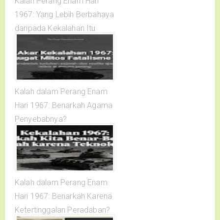
Kalah Perang Enam Hari
1967: Yang Lebih Berbahaya
daripada Kekalahan Itu
Sendiri
Kalah dalam Perang Enam
Hari 1967: Benarkah Agama
Penyebabnya?
Kalah dalam Perang Enam
Hari 1967: Benarkah Karena
Ketertinggalan Peradaban?