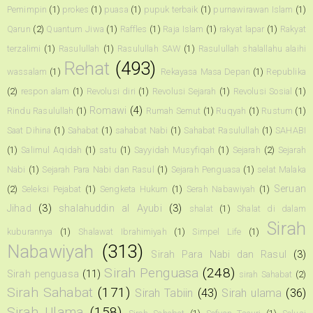
Pemimpin
(1)
prokes
(1)
puasa
(1)
pupuk terbaik
(1)
purnawirawan Islam
(1)
Qarun
(2)
Quantum Jiwa
(1)
Raffles
(1)
Raja Islam
(1)
rakyat lapar
(1)
Rakyat
terzalimi
(1)
Rasulullah
(1)
Rasulullah SAW
(1)
Rasulullah shalallahu alaihi
Rehat
(493)
wassalam
(1)
Rekayasa Masa Depan
(1)
Republika
(2)
respon alam
(1)
Revolusi diri
(1)
Revolusi Sejarah
(1)
Revolusi Sosial
(1)
Romawi
(4)
Rindu Rasulullah
(1)
Rumah Semut
(1)
Ruqyah
(1)
Rustum
(1)
Saat Dihina
(1)
Sahabat
(1)
sahabat Nabi
(1)
Sahabat Rasulullah
(1)
SAHABI
(1)
Salimul Aqidah
(1)
satu
(1)
Sayyidah Musyfiqah
(1)
Sejarah
(2)
Sejarah
Nabi
(1)
Sejarah Para Nabi dan Rasul
(1)
Sejarah Penguasa
(1)
selat Malaka
Seruan
(2)
Seleksi Pejabat
(1)
Sengketa Hukum
(1)
Serah Nabawiyah
(1)
Jihad
(3)
shalahuddin al Ayubi
(3)
shalat
(1)
Shalat di dalam
Sirah
kuburannya
(1)
Shalawat Ibrahimiyah
(1)
Simpel Life
(1)
Nabawiyah
(313)
Sirah Para Nabi dan Rasul
(3)
Sirah Penguasa
(248)
Sirah penguasa
(11)
sirah Sahabat
(2)
Sirah Sahabat
(171)
Sirah Tabiin
(43)
Sirah ulama
(36)
Sirah Ulama
(158)