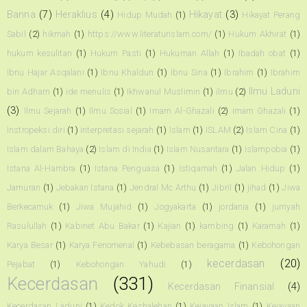
Banna
(7)
Heraklius
(4)
Hikayat
(3)
Hidup Mudah
(1)
Hikayat Perang
Sabil
(2)
hikmah
(1)
https://www.literaturislam.com/
(1)
Hukum Akhirat
(1)
hukum kesulitan
(1)
Hukum Pasti
(1)
Hukuman Allah
(1)
Ibadah obat
(1)
Ibnu Hajar Asqalani
(1)
Ibnu Khaldun
(1)
Ibnu Sina
(1)
Ibrahim
(1)
Ibrahim
Ilmu Laduni
bin Adham
(1)
ide menulis
(1)
Ikhwanul Muslimin
(1)
ilmu
(2)
(3)
Ilmu Sejarah
(1)
Ilmu Sosial
(1)
Imam Al-Ghazali
(2)
imam Ghazali
(1)
Instropeksi diri
(1)
interpretasi sejarah
(1)
Islam
(1)
ISLAM
(2)
Islam Cina
(1)
Islam dalam Bahaya
(2)
Islam di India
(1)
Islam Nusantara
(1)
Islampobia
(1)
Istana Al-Hambra
(1)
Istana Penguasa
(1)
Istiqamah
(1)
Jalan Hidup
(1)
Jamuran
(1)
Jebakan Istana
(1)
Jendral Mc Arthu
(1)
Jibril
(1)
jihad
(1)
Jiwa
Berkecamuk
(1)
Jiwa Mujahid
(1)
Jogyakarta
(1)
jordania
(1)
jurriyah
Rasulullah
(1)
Kabinet Abu Bakar
(1)
Kajian
(1)
kambing
(1)
Karamah
(1)
Karya Besar
(1)
Karya Fenomenal
(1)
Kebebasan beragama
(1)
Kebohongan
kecerdasan
(20)
Pejabat
(1)
Kebohongan Yahudi
(1)
Kecerdasan
(331)
Kecerdasan Finansial
(4)
Kecerdasan Laduni
(1)
Kedok Keshalehan
(1)
Kejayaan Islam
(1)
Kejayaan