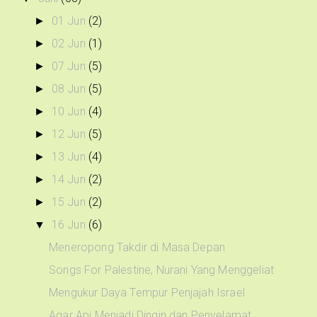
01 Jun
(2)
►
02 Jun
(1)
►
07 Jun
(5)
►
08 Jun
(5)
►
10 Jun
(4)
►
12 Jun
(5)
►
13 Jun
(4)
►
14 Jun
(2)
►
15 Jun
(2)
►
16 Jun
(6)
▼
Meneropong Takdir di Masa Depan
Songs For Palestine, Nurani Yang Menggeliat
Mengukur Daya Tempur Penjajah Israel
Agar Api Menjadi Dingin dan Penyelamat