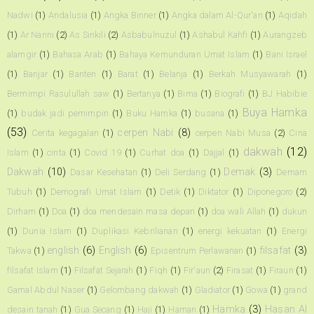
Nadwi
(1)
Andalusia
(1)
Angka Binner
(1)
Angka dalam Al-Qur'an
(1)
Aqidah
(1)
Ar Narini
(2)
As Sinkili
(2)
Asbabulnuzul
(1)
Ashabul Kahfi
(1)
Aurangzeb
alamgir
(1)
Bahasa Arab
(1)
Bahaya Kemunduran Umat Islam
(1)
Bani Israel
(1)
Banjar
(1)
Banten
(1)
Barat
(1)
Belanja
(1)
Berkah Musyawarah
(1)
Bermimpi Rasulullah saw
(1)
Bertanya
(1)
Bima
(1)
Biografi
(1)
BJ Habibie
Buya Hamka
(1)
budak jadi pemimpin
(1)
Buku Hamka
(1)
busana
(1)
(53)
cerpen Nabi
(8)
Cerita kegagalan
(1)
cerpen Nabi Musa
(2)
Cina
dakwah
(12)
Islam
(1)
cinta
(1)
Covid 19
(1)
Curhat doa
(1)
Dajjal
(1)
Dakwah
(10)
Demak
(3)
Dasar Kesehatan
(1)
Deli Serdang
(1)
Demam
Tubuh
(1)
Demografi Umat Islam
(1)
Detik
(1)
Diktator
(1)
Diponegoro
(2)
Dirham
(1)
Doa
(1)
doa mendesain masa depan
(1)
doa wali Allah
(1)
dukun
(1)
Dunia Islam
(1)
Duplikasi Kebrilianan
(1)
energi kekuatan
(1)
Energi
english
(6)
English
(6)
filsafat
(3)
Takwa
(1)
Episentrum Perlawanan
(1)
filsafat Islam
(1)
Filsafat Sejarah
(1)
Fiqh
(1)
Fir'aun
(2)
Firasat
(1)
Firaun
(1)
Gamal Abdul Naser
(1)
Gelombang dakwah
(1)
Gladiator
(1)
Gowa
(1)
grand
Hamka
(3)
Hasan Al
desain tanah
(1)
Gua Secang
(1)
Haji
(1)
Haman
(1)