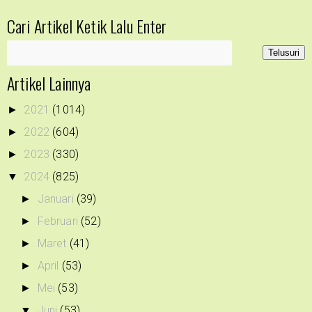
Cari Artikel Ketik Lalu Enter
Artikel Lainnya
2021
(1014)
►
2022
(604)
►
2023
(330)
►
2024
(825)
▼
Januari
(39)
►
Februari
(52)
►
Maret
(41)
►
April
(53)
►
Mei
(53)
►
Juni
(53)
▼