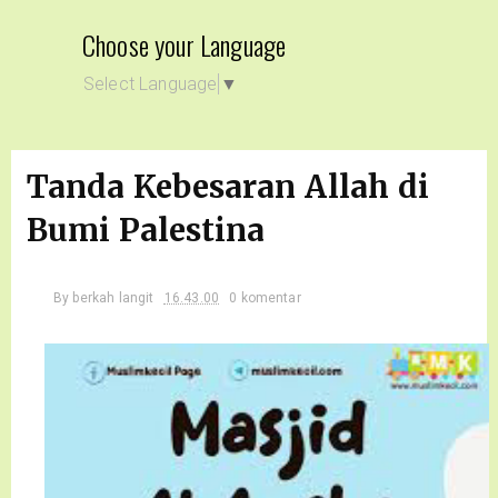
Choose your Language
Select Language
▼
Tanda Kebesaran Allah di
Bumi Palestina
By
berkah langit
16.43.00
0 komentar