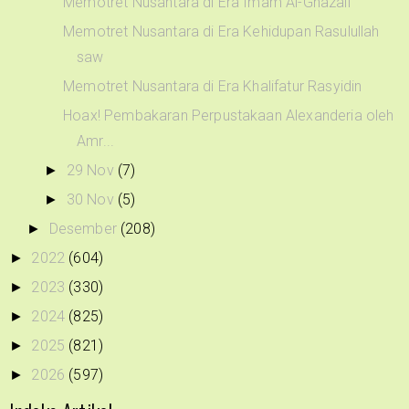
Memotret Nusantara di Era Imam Al-Ghazali
Memotret Nusantara di Era Kehidupan Rasulullah
saw
Memotret Nusantara di Era Khalifatur Rasyidin
Hoax! Pembakaran Perpustakaan Alexanderia oleh
Amr...
29 Nov
(7)
►
30 Nov
(5)
►
Desember
(208)
►
2022
(604)
►
2023
(330)
►
2024
(825)
►
2025
(821)
►
2026
(597)
►