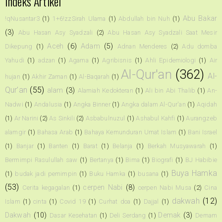
Indeks Artikel
Abu Bakar
!qNusantar3
(1)
1+6!zzSirah Ulama
(1)
Abdullah bin Nuh
(1)
(3)
Abu Hasan Asy Syadzali
(2)
Abu Hasan Asy Syadzali Saat Mesir
Aceh
(6)
Adam
(5)
Dikepung
(1)
Adnan Menderes
(2)
Adu domba
Yahudi
(1)
adzan
(1)
Agama
(1)
Agribisnis
(1)
Ahli Epidemiologi
(1)
Air
Al-Qur'an
(362)
Al-
hujan
(1)
Akhir Zaman
(1)
Al-Baqarah
(1)
Qur’an
(55)
alam
(3)
Alamiah Kedokteran
(1)
Ali bin Abi Thalib
(1)
An-
Nadwi
(1)
Andalusia
(1)
Angka Binner
(1)
Angka dalam Al-Qur'an
(1)
Aqidah
(1)
Ar Narini
(2)
As Sinkili
(2)
Asbabulnuzul
(1)
Ashabul Kahfi
(1)
Aurangzeb
alamgir
(1)
Bahasa Arab
(1)
Bahaya Kemunduran Umat Islam
(1)
Bani Israel
(1)
Banjar
(1)
Banten
(1)
Barat
(1)
Belanja
(1)
Berkah Musyawarah
(1)
Bermimpi Rasulullah saw
(1)
Bertanya
(1)
Bima
(1)
Biografi
(1)
BJ Habibie
Buya Hamka
(1)
budak jadi pemimpin
(1)
Buku Hamka
(1)
busana
(1)
(53)
cerpen Nabi
(8)
Cerita kegagalan
(1)
cerpen Nabi Musa
(2)
Cina
dakwah
(12)
Islam
(1)
cinta
(1)
Covid 19
(1)
Curhat doa
(1)
Dajjal
(1)
Dakwah
(10)
Demak
(3)
Dasar Kesehatan
(1)
Deli Serdang
(1)
Demam