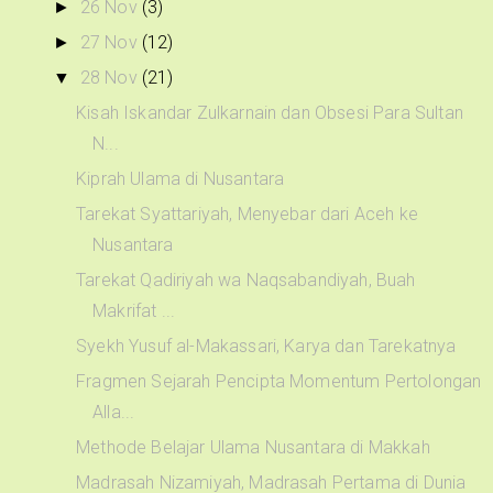
26 Nov
(3)
►
27 Nov
(12)
►
28 Nov
(21)
▼
Kisah Iskandar Zulkarnain dan Obsesi Para Sultan
N...
Kiprah Ulama di Nusantara
Tarekat Syattariyah, Menyebar dari Aceh ke
Nusantara
Tarekat Qadiriyah wa Naqsabandiyah, Buah
Makrifat ...
Syekh Yusuf al-Makassari, Karya dan Tarekatnya
Fragmen Sejarah Pencipta Momentum Pertolongan
Alla...
Methode Belajar Ulama Nusantara di Makkah
Madrasah Nizamiyah, Madrasah Pertama di Dunia