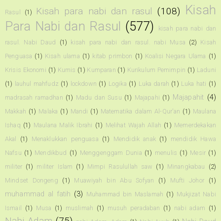
Kisah
Kisah para nabi dan rasul
(108)
Rasul
(1)
Para Nabi dan Rasul
(577)
kisah para nabi dan
rasul. Nabi Daud
(1)
kisah para nabi dan rasul. nabi Musa
(2)
Kisah
Penguasa
(1)
Kisah ulama
(1)
kitab primbon
(1)
Koalisi Negara Ulama
(1)
Krisis Ekonomi
(1)
Kumis
(1)
Kumparan
(1)
Kurikulum Pemimpin
(1)
Laduni
(1)
lauhul mahfudz
(1)
lockdown
(1)
Logika
(1)
Luka darah
(1)
Luka hati
(1)
Majapahit
(4)
madrasah ramadhan
(1)
Madu dan Susu
(1)
Majapahi
(1)
Makkah
(1)
Malaka
(1)
Mandi
(1)
Matematika dalam Al-Qur'an
(1)
Maulana
Ishaq
(1)
Maulana Malik Ibrahi
(1)
Melihat Wajah Allah
(1)
Memerdekakan
Akal
(1)
Menaklukkan penguasa
(1)
Mendidik anak
(1)
mendidik Hawa
Nafsu
(1)
Mendikbud
(1)
Menggenggam Dunia
(1)
menulis
(1)
Mesir
(1)
militer
(1)
militer Islam
(1)
Mimpi Rasulullah saw
(1)
Minangkabau
(2)
Mindset Dongeng
(1)
Muawiyah bin Abu Sofyan
(1)
Mufti Johor
(1)
muhammad al fatih
(3)
Muhammad bin Maslamah
(1)
Mukjizat Nabi
Ismail
(1)
Musa
(1)
muslimah
(1)
musuh peradaban
(1)
nabi adam
(1)
Nabi Adam
(75)