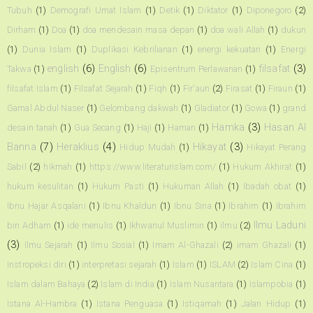
Tubuh
(1)
Demografi Umat Islam
(1)
Detik
(1)
Diktator
(1)
Diponegoro
(2)
Dirham
(1)
Doa
(1)
doa mendesain masa depan
(1)
doa wali Allah
(1)
dukun
(1)
Dunia Islam
(1)
Duplikasi Kebrilianan
(1)
energi kekuatan
(1)
Energi
english
(6)
English
(6)
filsafat
(3)
Takwa
(1)
Episentrum Perlawanan
(1)
filsafat Islam
(1)
Filsafat Sejarah
(1)
Fiqh
(1)
Fir'aun
(2)
Firasat
(1)
Firaun
(1)
Gamal Abdul Naser
(1)
Gelombang dakwah
(1)
Gladiator
(1)
Gowa
(1)
grand
Hamka
(3)
Hasan Al
desain tanah
(1)
Gua Secang
(1)
Haji
(1)
Haman
(1)
Banna
(7)
Heraklius
(4)
Hikayat
(3)
Hidup Mudah
(1)
Hikayat Perang
Sabil
(2)
hikmah
(1)
https://www.literaturislam.com/
(1)
Hukum Akhirat
(1)
hukum kesulitan
(1)
Hukum Pasti
(1)
Hukuman Allah
(1)
Ibadah obat
(1)
Ibnu Hajar Asqalani
(1)
Ibnu Khaldun
(1)
Ibnu Sina
(1)
Ibrahim
(1)
Ibrahim
Ilmu Laduni
bin Adham
(1)
ide menulis
(1)
Ikhwanul Muslimin
(1)
ilmu
(2)
(3)
Ilmu Sejarah
(1)
Ilmu Sosial
(1)
Imam Al-Ghazali
(2)
imam Ghazali
(1)
Instropeksi diri
(1)
interpretasi sejarah
(1)
Islam
(1)
ISLAM
(2)
Islam Cina
(1)
Islam dalam Bahaya
(2)
Islam di India
(1)
Islam Nusantara
(1)
Islampobia
(1)
Istana Al-Hambra
(1)
Istana Penguasa
(1)
Istiqamah
(1)
Jalan Hidup
(1)