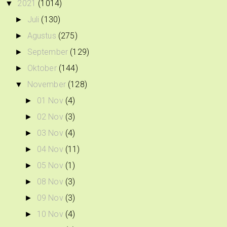
2021
(1014)
▼
Juli
(130)
►
Agustus
(275)
►
September
(129)
►
Oktober
(144)
►
November
(128)
▼
01 Nov
(4)
►
02 Nov
(3)
►
03 Nov
(4)
►
04 Nov
(11)
►
05 Nov
(1)
►
08 Nov
(3)
►
09 Nov
(3)
►
10 Nov
(4)
►