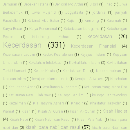
Jamuran
(1)
Jebakan Istana
(1)
Jendral Mc Arthu
(1)
Jibril
(1)
jihad
(1)
Jiwa
Berkecamuk
(1)
Jiwa Mujahid
(1)
Jogyakarta
(1)
jordania
(1)
jurriyah
Rasulullah
(1)
Kabinet Abu Bakar
(1)
Kajian
(1)
kambing
(1)
Karamah
(1)
Karya Besar
(1)
Karya Fenomenal
(1)
Kebebasan beragama
(1)
Kebohongan
kecerdasan
(20)
Pejabat
(1)
Kebohongan Yahudi
(1)
Kecerdasan
(331)
Kecerdasan Finansial
(4)
Kecerdasan Laduni
(1)
Kedok Keshalehan
(1)
Kejayaan Islam
(1)
Kejayaan
Umat Islam
(1)
Kekalahan Intelektual
(1)
Kekhalifahan Islam
(2)
Kekhalifahan
Turki Utsmani
(1)
Keluar Krisis
(1)
Kemiskinan Diri
(1)
Kepemimpinan
(1)
kerajaan Islam
(1)
kerajaan Islam di India
(1)
Kerajaan Sriwijaya
(2)
Kesehatan
(1)
Kesultanan Aceh
(1)
Kesultanan Nusantara
(1)
Ketuhanan Yang Maha Esa
(1)
Keturunan Rasulullah saw
(1)
Keunggulan ilmu
(1)
keunggulan teknologi
(1)
Kezaliman
(2)
KH Hasyim Ashari
(1)
Khaidir
(2)
Khalifatur Rasyidin
(1)
Kisah Hadist
Kiamat
(1)
Kisah
(1)
Kisah Al Quran
(1)
kisah Al-Qur'an
(1)
(4)
Kisah Nabi
(1)
Kisah Nabi dan Rasul
(1)
Kisah Para Nabi
(1)
kisah para
kisah para nabi dan rasul
(57)
nabi dan
(2)
kisah para Nabi dan