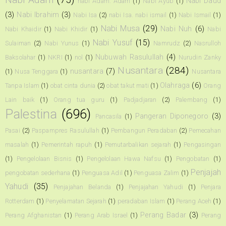
Nabi Daud
nabi Adam. Adam
(1)
Nabi Ayub
(1)
(3)
Nabi Ibrahim
(3)
Nabi Isa
(2)
nabi Isa. nabi ismail
(1)
Nabi Ismail
(1)
Nabi Musa
(29)
Nabi Nuh
(6)
Nabi Khaidir
(1)
Nabi Khidir
(1)
Nabi
Nabi Yusuf
(15)
Sulaiman
(2)
Nabi Yunus
(1)
Namrudz
(2)
Nasrulloh
Nubuwah Rasulullah
(4)
Baksolahar
(1)
NKRI
(1)
nol
(1)
Nurudin Zanky
Nusantara
(284)
nusantara
(7)
(1)
Nusa Tenggara
(1)
Nusantara
Olahraga
(6)
Tanpa Islam
(1)
obat cinta dunia
(2)
obat takut mati
(1)
Orang
Lain baik
(1)
Orang tua guru
(1)
Padjadjaran
(2)
Palembang
(1)
Palestina
(696)
Pangeran Diponegoro
(3)
Pancasila
(1)
Pasai
(2)
Paspampres Rasulullah
(1)
Pembangun Peradaban
(2)
Pemecahan
masalah
(1)
Pemerintah rapuh
(1)
Pemutarbalikan sejarah
(1)
Pengasingan
(1)
Pengelolaan Bisnis
(1)
Pengelolaan Hawa Nafsu
(1)
Pengobatan
(1)
Penjajah
pengobatan sederhana
(1)
Penguasa Adil
(1)
Penguasa Zalim
(1)
Yahudi
(35)
Penjajahan Belanda
(1)
Penjajahan Yahudi
(1)
Penjara
Rotterdam
(1)
Penyelamatan Sejarah
(1)
peradaban Islam
(1)
Perang Aceh
(1)
Perang Badar
(3)
Perang Afghanistan
(1)
Perang Arab Israel
(1)
Perang