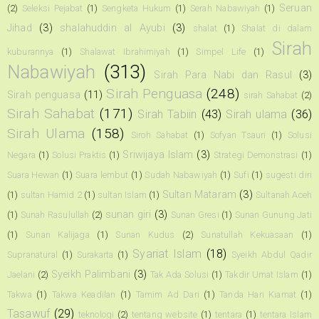
Seruan
(2)
Seleksi Pejabat
(1)
Sengketa Hukum
(1)
Serah Nabawiyah
(1)
Jihad
(3)
shalahuddin al Ayubi
(3)
shalat
(1)
Shalat di dalam
Sirah
kuburannya
(1)
Shalawat Ibrahimiyah
(1)
Simpel Life
(1)
Nabawiyah
(313)
Sirah Para Nabi dan Rasul
(3)
Sirah Penguasa
(248)
Sirah penguasa
(11)
sirah Sahabat
(2)
Sirah Sahabat
(171)
Sirah Tabiin
(43)
Sirah ulama
(36)
Sirah Ulama
(158)
Siroh Sahabat
(1)
Sofyan Tsauri
(1)
Solusi
Sriwijaya Islam
(3)
Negara
(1)
Solusi Praktis
(1)
Strategi Demonstrasi
(1)
Suara Hewan
(1)
Suara lembut
(1)
Sudah Nabawiyah
(1)
Sufi
(1)
sugesti diri
Sultan Mataram
(3)
(1)
sultan Hamid 2
(1)
sultan Islam
(1)
Sultanah Aceh
sunan giri
(3)
(1)
Sunah Rasulullah
(2)
Sunan Gresi
(1)
Sunan Gunung Jati
(1)
Sunan Kalijaga
(1)
Sunan Kudus
(2)
Sunatullah Kekuasaan
(1)
Syariat Islam
(18)
Supranatural
(1)
Surakarta
(1)
Syeikh Abdul Qadir
Syeikh Palimbani
(3)
Jaelani
(2)
Tak Ada Solusi
(1)
Takdir Umat Islam
(1)
Takwa
(1)
Takwa Keadilan
(1)
Tamim Ad Dari
(1)
Tanda Hari Kiamat
(1)
Tasawuf
(29)
teknologi
(2)
tentang website
(1)
tentara
(1)
tentara Islam