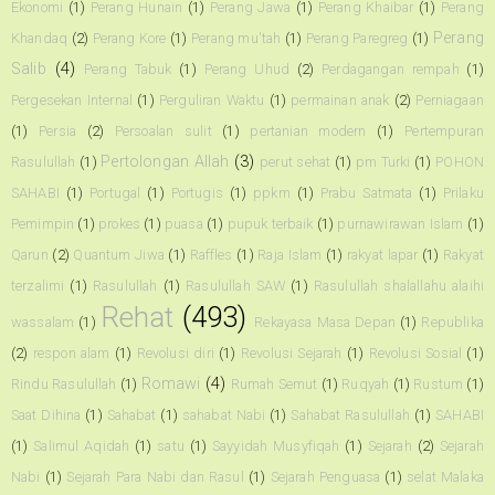
Ekonomi
(1)
Perang Hunain
(1)
Perang Jawa
(1)
Perang Khaibar
(1)
Perang
Perang
Khandaq
(2)
Perang Kore
(1)
Perang mu'tah
(1)
Perang Paregreg
(1)
Salib
(4)
Perang Tabuk
(1)
Perang Uhud
(2)
Perdagangan rempah
(1)
Pergesekan Internal
(1)
Perguliran Waktu
(1)
permainan anak
(2)
Perniagaan
(1)
Persia
(2)
Persoalan sulit
(1)
pertanian modern
(1)
Pertempuran
Pertolongan Allah
(3)
Rasulullah
(1)
perut sehat
(1)
pm Turki
(1)
POHON
SAHABI
(1)
Portugal
(1)
Portugis
(1)
ppkm
(1)
Prabu Satmata
(1)
Prilaku
Pemimpin
(1)
prokes
(1)
puasa
(1)
pupuk terbaik
(1)
purnawirawan Islam
(1)
Qarun
(2)
Quantum Jiwa
(1)
Raffles
(1)
Raja Islam
(1)
rakyat lapar
(1)
Rakyat
terzalimi
(1)
Rasulullah
(1)
Rasulullah SAW
(1)
Rasulullah shalallahu alaihi
Rehat
(493)
wassalam
(1)
Rekayasa Masa Depan
(1)
Republika
(2)
respon alam
(1)
Revolusi diri
(1)
Revolusi Sejarah
(1)
Revolusi Sosial
(1)
Romawi
(4)
Rindu Rasulullah
(1)
Rumah Semut
(1)
Ruqyah
(1)
Rustum
(1)
Saat Dihina
(1)
Sahabat
(1)
sahabat Nabi
(1)
Sahabat Rasulullah
(1)
SAHABI
(1)
Salimul Aqidah
(1)
satu
(1)
Sayyidah Musyfiqah
(1)
Sejarah
(2)
Sejarah
Nabi
(1)
Sejarah Para Nabi dan Rasul
(1)
Sejarah Penguasa
(1)
selat Malaka