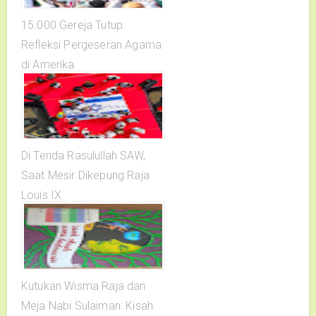
15.000 Gereja Tutup:
Refleksi Pergeseran Agama
di Amerika
Di Tenda Rasulullah SAW,
Saat Mesir Dikepung Raja
Louis IX
Kutukan Wisma Raja dan
Meja Nabi Sulaiman: Kisah