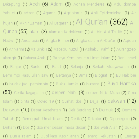
Aceh
(6)
Adam
(5)
Dikepung
(1)
Adnan Menderes
(2)
Adu domba
Yahudi
(1)
adzan
(1)
Agama
(1)
Agribisnis
(1)
Ahli Epidemiologi
(1)
Air
Al-Qur'an
(362)
Al-
hujan
(1)
Akhir Zaman
(1)
Al-Baqarah
(1)
Qur’an
(55)
alam
(3)
Alamiah Kedokteran
(1)
Ali bin Abi Thalib
(1)
An-
Nadwi
(1)
Andalusia
(1)
Angka Binner
(1)
Angka dalam Al-Qur'an
(1)
Aqidah
(1)
Ar Narini
(2)
As Sinkili
(2)
Asbabulnuzul
(1)
Ashabul Kahfi
(1)
Aurangzeb
alamgir
(1)
Bahasa Arab
(1)
Bahaya Kemunduran Umat Islam
(1)
Bani Israel
(1)
Banjar
(1)
Banten
(1)
Barat
(1)
Belanja
(1)
Berkah Musyawarah
(1)
Bermimpi Rasulullah saw
(1)
Bertanya
(1)
Bima
(1)
Biografi
(1)
BJ Habibie
Buya Hamka
(1)
budak jadi pemimpin
(1)
Buku Hamka
(1)
busana
(1)
(53)
cerpen Nabi
(8)
Cerita kegagalan
(1)
cerpen Nabi Musa
(2)
Cina
dakwah
(12)
Islam
(1)
cinta
(1)
Covid 19
(1)
Curhat doa
(1)
Dajjal
(1)
Dakwah
(10)
Demak
(3)
Dasar Kesehatan
(1)
Deli Serdang
(1)
Demam
Tubuh
(1)
Demografi Umat Islam
(1)
Detik
(1)
Diktator
(1)
Diponegoro
(2)
Dirham
(1)
Doa
(1)
doa mendesain masa depan
(1)
doa wali Allah
(1)
dukun
(1)
Dunia Islam
(1)
Duplikasi Kebrilianan
(1)
energi kekuatan
(1)
Energi