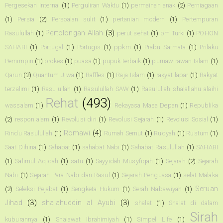
Pergesekan Internal
(1)
Perguliran Waktu
(1)
permainan anak
(2)
Perniagaan
(1)
Persia
(2)
Persoalan sulit
(1)
pertanian modern
(1)
Pertempuran
Pertolongan Allah
(3)
Rasulullah
(1)
perut sehat
(1)
pm Turki
(1)
POHON
SAHABI
(1)
Portugal
(1)
Portugis
(1)
ppkm
(1)
Prabu Satmata
(1)
Prilaku
Pemimpin
(1)
prokes
(1)
puasa
(1)
pupuk terbaik
(1)
purnawirawan Islam
(1)
Qarun
(2)
Quantum Jiwa
(1)
Raffles
(1)
Raja Islam
(1)
rakyat lapar
(1)
Rakyat
terzalimi
(1)
Rasulullah
(1)
Rasulullah SAW
(1)
Rasulullah shalallahu alaihi
Rehat
(493)
wassalam
(1)
Rekayasa Masa Depan
(1)
Republika
(2)
respon alam
(1)
Revolusi diri
(1)
Revolusi Sejarah
(1)
Revolusi Sosial
(1)
Romawi
(4)
Rindu Rasulullah
(1)
Rumah Semut
(1)
Ruqyah
(1)
Rustum
(1)
Saat Dihina
(1)
Sahabat
(1)
sahabat Nabi
(1)
Sahabat Rasulullah
(1)
SAHABI
(1)
Salimul Aqidah
(1)
satu
(1)
Sayyidah Musyfiqah
(1)
Sejarah
(2)
Sejarah
Nabi
(1)
Sejarah Para Nabi dan Rasul
(1)
Sejarah Penguasa
(1)
selat Malaka
Seruan
(2)
Seleksi Pejabat
(1)
Sengketa Hukum
(1)
Serah Nabawiyah
(1)
Jihad
(3)
shalahuddin al Ayubi
(3)
shalat
(1)
Shalat di dalam
Sirah
kuburannya
(1)
Shalawat Ibrahimiyah
(1)
Simpel Life
(1)