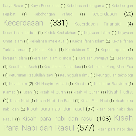
Karya Besar
(1)
Karya Fenomenal
(1)
Kebebasan beragama
(1)
Kebohongan
kecerdasan
(20)
Pejabat
(1)
Kebohongan Yahudi
(1)
Kecerdasan
(331)
Kecerdasan Finansial
(4)
Kecerdasan Laduni
(1)
Kedok Keshalehan
(1)
Kejayaan Islam
(1)
Kejayaan
Umat Islam
(1)
Kekalahan Intelektual
(1)
Kekhalifahan Islam
(2)
Kekhalifahan
Turki Utsmani
(1)
Keluar Krisis
(1)
Kemiskinan Diri
(1)
Kepemimpinan
(1)
kerajaan Islam
(1)
kerajaan Islam di India
(1)
Kerajaan Sriwijaya
(2)
Kesehatan
(1)
Kesultanan Aceh
(1)
Kesultanan Nusantara
(1)
Ketuhanan Yang Maha Esa
(1)
Keturunan Rasulullah saw
(1)
Keunggulan ilmu
(1)
keunggulan teknologi
(1)
Kezaliman
(2)
KH Hasyim Ashari
(1)
Khaidir
(2)
Khalifatur Rasyidin
(1)
Kisah Hadist
Kiamat
(1)
Kisah
(1)
Kisah Al Quran
(1)
kisah Al-Qur'an
(1)
(4)
Kisah Nabi
(1)
Kisah Nabi dan Rasul
(1)
Kisah Para Nabi
(1)
kisah para
kisah para nabi dan rasul
(57)
nabi dan
(2)
kisah para Nabi dan
Kisah
Kisah para nabi dan rasul
(108)
Rasul
(1)
Para Nabi dan Rasul
(577)
kisah para nabi dan