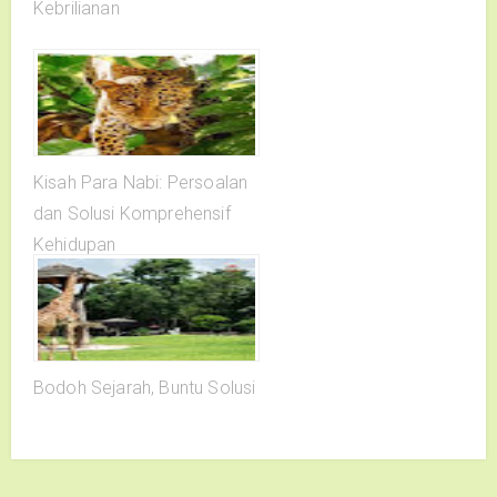
Kebrilianan
Kisah Para Nabi: Persoalan
dan Solusi Komprehensif
Kehidupan
Bodoh Sejarah, Buntu Solusi