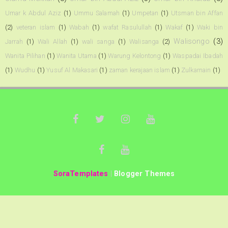
Umar k Abdul Aziz
(1)
Ummu Salamah
(1)
Umpetan
(1)
Utsman bin Affan
(2)
veteran islam
(1)
Wabah
(1)
wafat Rasulullah
(1)
Wakaf
(1)
Waki bin
Walisongo
(3)
Jarrah
(1)
Wali Allah
(1)
wali sanga
(1)
Walisanga
(2)
Wanita Pilihan
(1)
Wanita Utama
(1)
Warung Kelontong
(1)
Waspadai Ibadah
(1)
Wudhu
(1)
Yusuf Al Makasari
(1)
zaman kerajaan islam
(1)
Zulkarnain
(1)
SoraTemplates
|
Blogger Themes