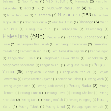
Nabi Yusuf
(15)
Sulaiman
(2)
Nabi Yunus
(1)
Namrudz
(2)
Nasrulloh
Nubuwah Rasulullah
(4)
Baksolahar
(1)
NKRI
(1)
nol
(1)
Nurudin Zanky
Nusantara
(283)
nusantara
(7)
(1)
Nusa Tenggara
(1)
Nusantara
Olahraga
(6)
Tanpa Islam
(1)
obat cinta dunia
(2)
obat takut mati
(1)
Orang
Lain baik
(1)
Orang tua guru
(1)
Padjadjaran
(2)
Palembang
(1)
Palestina
(695)
Pangeran Diponegoro
(3)
Pancasila
(1)
Pasai
(2)
Paspampres Rasulullah
(1)
Pembangun Peradaban
(2)
Pemecahan
masalah
(1)
Pemerintah rapuh
(1)
Pemutarbalikan sejarah
(1)
Pengasingan
(1)
Pengelolaan Bisnis
(1)
Pengelolaan Hawa Nafsu
(1)
Pengobatan
(1)
Penjajah
pengobatan sederhana
(1)
Penguasa Adil
(1)
Penguasa Zalim
(1)
Yahudi
(35)
Penjajahan Belanda
(1)
Penjajahan Yahudi
(1)
Penjara
Rotterdam
(1)
Penyelamatan Sejarah
(1)
peradaban Islam
(1)
Perang Aceh
(1)
Perang Badar
(3)
Perang Afghanistan
(1)
Perang Arab Israel
(1)
Perang
Ekonomi
(1)
Perang Hunain
(1)
Perang Jawa
(1)
Perang Khaibar
(1)
Perang
Perang
Khandaq
(2)
Perang Kore
(1)
Perang mu'tah
(1)
Perang Paregreg
(1)
Salib
(4)
Perang Tabuk
(1)
Perang Uhud
(2)
Perdagangan rempah
(1)