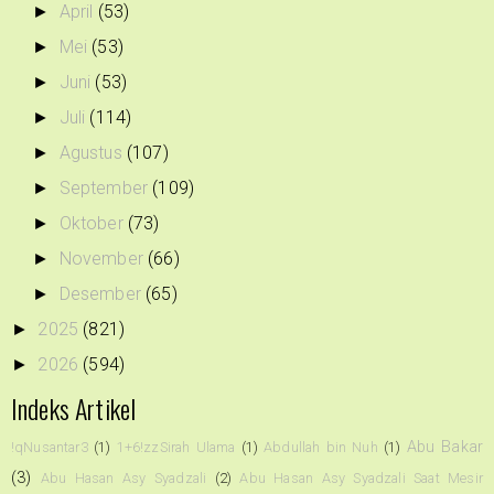
April
(53)
►
Mei
(53)
►
Juni
(53)
►
Juli
(114)
►
Agustus
(107)
►
September
(109)
►
Oktober
(73)
►
November
(66)
►
Desember
(65)
►
2025
(821)
►
2026
(594)
►
Indeks Artikel
Abu Bakar
!qNusantar3
(1)
1+6!zzSirah Ulama
(1)
Abdullah bin Nuh
(1)
(3)
Abu Hasan Asy Syadzali
(2)
Abu Hasan Asy Syadzali Saat Mesir