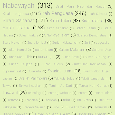
Nabawiyah
(313)
Sirah Para Nabi dan Rasul
(3)
Sirah Penguasa
(248)
Sirah penguasa
(11)
sirah Sahabat
(2)
Sirah Sahabat
(171)
Sirah Tabiin
(43)
Sirah ulama
(36)
Sirah Ulama
(158)
Siroh Sahabat
(1)
Sofyan Tsauri
(1)
Solusi
Sriwijaya Islam
(3)
Negara
(1)
Solusi Praktis
(1)
Strategi Demonstrasi
(1)
Suara Hewan
(1)
Suara lembut
(1)
Sudah Nabawiyah
(1)
Sufi
(1)
sugesti diri
Sultan Mataram
(3)
(1)
sultan Hamid 2
(1)
sultan Islam
(1)
Sultanah Aceh
sunan giri
(3)
(1)
Sunah Rasulullah
(2)
Sunan Gresi
(1)
Sunan Gunung Jati
(1)
Sunan Kalijaga
(1)
Sunan Kudus
(2)
Sunatullah Kekuasaan
(1)
Syariat Islam
(18)
Supranatural
(1)
Surakarta
(1)
Syeikh Abdul Qadir
Syeikh Palimbani
(3)
Jaelani
(2)
Tak Ada Solusi
(1)
Takdir Umat Islam
(1)
Takwa
(1)
Takwa Keadilan
(1)
Tamim Ad Dari
(1)
Tanda Hari Kiamat
(1)
Tasawuf
(29)
teknologi
(2)
tentang website
(1)
tentara
(1)
tentara Islam
(1)
Ternate
(1)
Thaharah
(1)
Thariqah
(1)
tidur
(1)
Titik kritis
(1)
Titik Kritis
Kekayaan
(1)
Tragedi Sejarah
(1)
Turki
(2)
Turki Utsmani
(2)
Ukhuwah
(1)
Ulama Mekkah
(3)
Umar bin Abdul Aziz
(5)
Umar bin Khatab
(3)