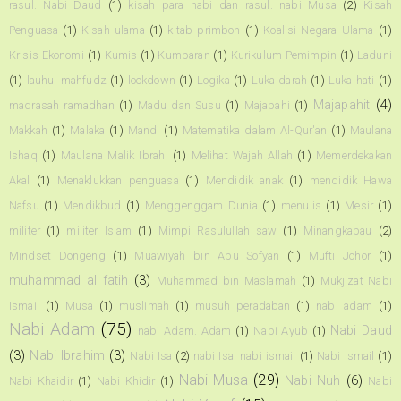
rasul. Nabi Daud
(1)
kisah para nabi dan rasul. nabi Musa
(2)
Kisah
Penguasa
(1)
Kisah ulama
(1)
kitab primbon
(1)
Koalisi Negara Ulama
(1)
Krisis Ekonomi
(1)
Kumis
(1)
Kumparan
(1)
Kurikulum Pemimpin
(1)
Laduni
(1)
lauhul mahfudz
(1)
lockdown
(1)
Logika
(1)
Luka darah
(1)
Luka hati
(1)
Majapahit
(4)
madrasah ramadhan
(1)
Madu dan Susu
(1)
Majapahi
(1)
Makkah
(1)
Malaka
(1)
Mandi
(1)
Matematika dalam Al-Qur'an
(1)
Maulana
Ishaq
(1)
Maulana Malik Ibrahi
(1)
Melihat Wajah Allah
(1)
Memerdekakan
Akal
(1)
Menaklukkan penguasa
(1)
Mendidik anak
(1)
mendidik Hawa
Nafsu
(1)
Mendikbud
(1)
Menggenggam Dunia
(1)
menulis
(1)
Mesir
(1)
militer
(1)
militer Islam
(1)
Mimpi Rasulullah saw
(1)
Minangkabau
(2)
Mindset Dongeng
(1)
Muawiyah bin Abu Sofyan
(1)
Mufti Johor
(1)
muhammad al fatih
(3)
Muhammad bin Maslamah
(1)
Mukjizat Nabi
Ismail
(1)
Musa
(1)
muslimah
(1)
musuh peradaban
(1)
nabi adam
(1)
Nabi Adam
(75)
Nabi Daud
nabi Adam. Adam
(1)
Nabi Ayub
(1)
(3)
Nabi Ibrahim
(3)
Nabi Isa
(2)
nabi Isa. nabi ismail
(1)
Nabi Ismail
(1)
Nabi Musa
(29)
Nabi Nuh
(6)
Nabi Khaidir
(1)
Nabi Khidir
(1)
Nabi