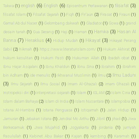
english
(6)
English
(6)
filsafat
(3)
Takwa
(1)
Episentrum Perlawanan
(1)
filsafat Islam
(1)
Filsafat Sejarah
(1)
Fiqh
(1)
Fir'aun
(2)
Firasat
(1)
Firaun
(1)
Gamal Abdul Naser
(1)
Gelombang dakwah
(1)
Gladiator
(1)
Gowa
(1)
grand
Hamka
(3)
Hasan Al
desain tanah
(1)
Gua Secang
(1)
Haji
(1)
Haman
(1)
Banna
(7)
Heraklius
(4)
Hikayat
(3)
Hidup Mudah
(1)
Hikayat Perang
Sabil
(2)
hikmah
(1)
https://www.literaturislam.com/
(1)
Hukum Akhirat
(1)
hukum kesulitan
(1)
Hukum Pasti
(1)
Hukuman Allah
(1)
Ibadah obat
(1)
Ibnu Hajar Asqalani
(1)
Ibnu Khaldun
(1)
Ibnu Sina
(1)
Ibrahim
(1)
Ibrahim
Ilmu Laduni
bin Adham
(1)
ide menulis
(1)
Ikhwanul Muslimin
(1)
ilmu
(2)
(3)
Ilmu Sejarah
(1)
Ilmu Sosial
(1)
Imam Al-Ghazali
(2)
imam Ghazali
(1)
Instropeksi diri
(1)
interpretasi sejarah
(1)
Islam
(1)
ISLAM
(2)
Islam Cina
(1)
Islam dalam Bahaya
(2)
Islam di India
(1)
Islam Nusantara
(1)
Islampobia
(1)
Istana Al-Hambra
(1)
Istana Penguasa
(1)
Istiqamah
(1)
Jalan Hidup
(1)
Jamuran
(1)
Jebakan Istana
(1)
Jendral Mc Arthu
(1)
Jibril
(1)
jihad
(1)
Jiwa
Berkecamuk
(1)
Jiwa Mujahid
(1)
Jogyakarta
(1)
jordania
(1)
jurriyah
Rasulullah
(1)
Kabinet Abu Bakar
(1)
Kajian
(1)
kambing
(1)
Karamah
(1)