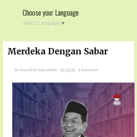
Choose your Language
Select Language
▼
Merdeka Dengan Sabar
By
Nasrulloh Baksolahar
09.24.00
0 komentar